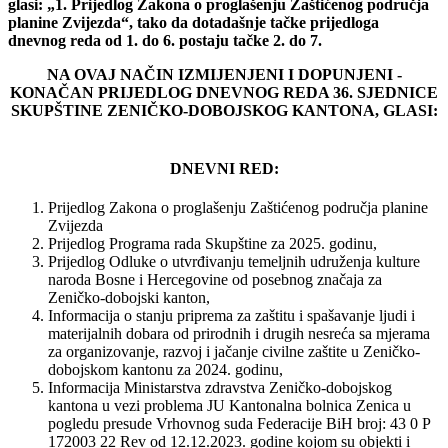
glasi: „1. Prijedlog Zakona o proglašenju Zaštićenog područja
planine Zvijezda“, tako da dotadašnje tačke prijedloga
dnevnog reda od 1. do 6. postaju tačke 2. do 7.
NA OVAJ NAČIN IZMIJENJENI I DOPUNJENI -
KONAČAN PRIJEDLOG DNEVNOG REDA 36. SJEDNICE
SKUPŠTINE ZENIČKO-DOBOJSKOG KANTONA, GLASI:
DNEVNI RED:
Prijedlog Zakona o proglašenju Zaštićenog područja planine
Zvijezda
Prijedlog Programa rada Skupštine za 2025. godinu,
Prijedlog Odluke o utvrđivanju temeljnih udruženja kulture
naroda Bosne i Hercegovine od posebnog značaja za
Zeničko-dobojski kanton,
Informacija o stanju priprema za zaštitu i spašavanje ljudi i
materijalnih dobara od prirodnih i drugih nesreća sa mjerama
za organizovanje, razvoj i jačanje civilne zaštite u Zeničko-
dobojskom kantonu za 2024. godinu,
Informacija Ministarstva zdravstva Zeničko-dobojskog
kantona u vezi problema JU Kantonalna bolnica Zenica u
pogledu presude Vrhovnog suda Federacije BiH broj: 43 0 P
172003 22 Rev od 12.12.2023. godine kojom su objekti i