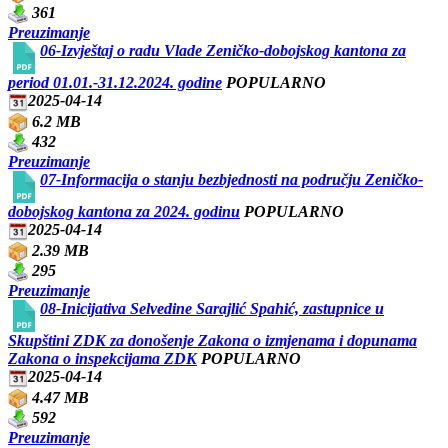
361
Preuzimanje
06-Izvještaj o radu Vlade Zeničko-dobojskog kantona za
period 01.01.-31.12.2024. godine
POPULARNO
2025-04-14
6.2 MB
432
Preuzimanje
07-Informacija o stanju bezbjednosti na području Zeničko-
dobojskog kantona za 2024. godinu
POPULARNO
2025-04-14
2.39 MB
295
Preuzimanje
08-Inicijativa Selvedine Sarajlić Spahić, zastupnice u
Skupštini ZDK za donošenje Zakona o izmjenama i dopunama
Zakona o inspekcijama ZDK
POPULARNO
2025-04-14
4.47 MB
592
Preuzimanje