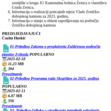
zemljište u krugu JU Kantonalna bolnica Zenica u vlasništvu
Grada Zenica,
Informacija o realizaciji poticajnih mjera Vlade Zeničko-
dobojskog kantona za 2023. godinu,
Informacija o stanju u oblasti zapošljavanja na području
Zeničko-dobojskog kantona
PREDSJEDAVAJUĆI
Ćazim Huskić
01-Prijedlog Zakona o proglašenju Zaštićenog područja
planine Zvijezda
POPULARNO
2025-02-18
11.23 MB
394
Preuzimanje
02-Prijedlog Programa rada Skupštine za 2025. godinu
POPULARNO
2025-02-11
6.07 MB
356
Preuzimanje
03- Prijedlog Odluke o utvrđivanju temeljnih udruženja