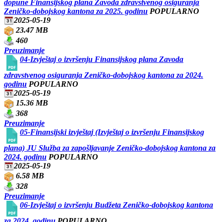
dopune Finansijskog plana Zavoda zdravstvenog osiguranja
Zeničko-dobojskog kantona za 2025. godinu
POPULARNO
2025-05-19
23.47 MB
460
Preuzimanje
04-Izvještaj o izvršenju Finansijskog plana Zavoda
zdravstvenog osiguranja Zeničko-dobojskog kantona za 2024.
godinu
POPULARNO
2025-05-19
15.36 MB
368
Preuzimanje
05-Finansijski izvještaj (Izvještaj o izvršenju Finansijskog
plana) JU Služba za zapošljavanje Zeničko-dobojskog kantona za
2024. godinu
POPULARNO
2025-05-19
6.58 MB
328
Preuzimanje
06-Izvještaj o izvršenju Budžeta Zeničko-dobojskog kantona
za 2024. godinu
POPULARNO