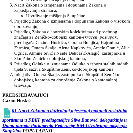
Nacrt Zakona o izmjenama i dopunama Zakona o
zapošljavanju stranaca,
Utvrđivanje mišljenja Skupštine
Prijedlog Zakona o izmjenama i dopunama Zakona o visokom
obrazovanju,
Prijedlog Zakona o sportskim kolektivima od posebnog
značaja za Zeničko-dobojski kanton-
skraćeni postupak
,
predlagača Ćazima Huskića, Gorana Bulajića, Hajrudina
Fermića, Omera Škalje, Alena Kapkovića, Amele Granić, Alije
Ogrića, Almine Sivić i Naide Delibašić-Alagić, zastupnika u
Skupštini Zeničko-dobojskog kantona,
Prijedlog Odluke o izmjenama Odluke o izboru stalnih radnih
tijela 9. saziva Skupštine Zeničko-dobojskog kantona,
Inicijativa Omera Škalje, zastupnika u Skupštini Zeničko-
dobojskog kantona za donošenje Zakona o kantonalnoj
televiziji.
PREDSJEDAVAJUĆI
Ćazim Huskić
01-Nacrt Zakona o doživotnoj mjesečnoj naknadi zaslužnim
sportistima u FBiH, predlagateljice Silve Banović, delegatkinje u
Domu naroda Parlamenta Federacije BiH-Utvrđivanje mišljenja
Skupštine
POPULARNO