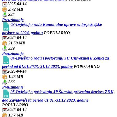
2025-04-14
3.72 MB
325
Preuzimanje
03-Izvještaj o radu Kantonalne uprave za inspekcijske
poslove za 2024. godinu
POPULARNO
2025-04-14
21.59 MB
339
Preuzimanje
04-Izvještaj o radu i poslovanju JU Univerzitet u Zenici za
period od 01.01.2023.-31.12.2023. godine
POPULARNO
2025-04-14
1.43 MB
366
Preuzimanje
05-Izvještaj o poslovanju JP Šumsko-privredno društvo ZDK
doo Zavidovići za period 01.01.-31.12.2023. godine
POPULARNO
2025-04-14
13.7 MB