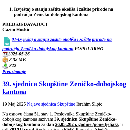
Izvještaj o stanju zaštite okoliša i zaštite prirode na
području Zeničko-dobojskog kantona
PREDSJEDAVAJUĆI
Ćazim Huskić
01-Izvještaj o stanju zaštite okoliša i zaštite prirode na
području Zeničko-dobojskog kantona
POPULARNO
2025-05-26
8.38 MB
822
Preuzimanje
39. sjednica Skupštine Zeničko-dobojskog
kantona
19 Maj 2025
Najave sjednica Skupštine
Ibrahim Slipic
Na osnovu člana 51. stav 1. Poslovnika Skupštine Zeničko-
dobojskog kantona sazivam
39. sjednicu Skupštine Zeničko-
dobojskog kantona
za
dan
26
.05.2025. godine /ponedjeljak/
, u
sali
301/III sprat
Aneksa zgrade RMK Promet-a, (sjedište