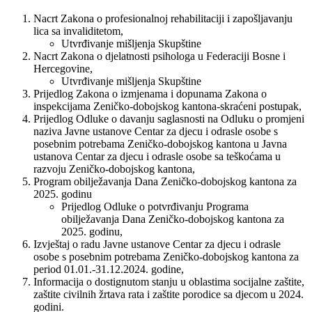
Nacrt Zakona o profesionalnoj rehabilitaciji i zapošljavanju
lica sa invaliditetom,
Utvrđivanje mišljenja Skupštine
Nacrt Zakona o djelatnosti psihologa u Federaciji Bosne i
Hercegovine,
Utvrđivanje mišljenja Skupštine
Prijedlog Zakona o izmjenama i dopunama Zakona o
inspekcijama Zeničko-dobojskog kantona-skraćeni postupak,
Prijedlog Odluke o davanju saglasnosti na Odluku o promjeni
naziva Javne ustanove Centar za djecu i odrasle osobe s
posebnim potrebama Zeničko-dobojskog kantona u Javna
ustanova Centar za djecu i odrasle osobe sa teškoćama u
razvoju Zeničko-dobojskog kantona,
Program obilježavanja Dana Zeničko-dobojskog kantona za
2025. godinu
Prijedlog Odluke o potvrđivanju Programa
obilježavanja Dana Zeničko-dobojskog kantona za
2025. godinu,
Izvještaj o radu Javne ustanove Centar za djecu i odrasle
osobe s posebnim potrebama Zeničko-dobojskog kantona za
period 01.01.-31.12.2024. godine,
Informacija o dostignutom stanju u oblastima socijalne zaštite,
zaštite civilnih žrtava rata i zaštite porodice sa djecom u 2024.
godini.