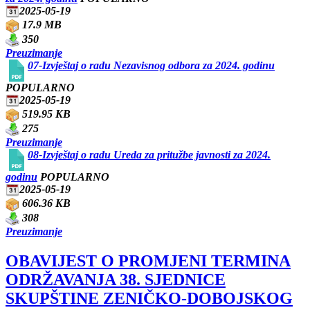
2025-05-19
17.9 MB
350
Preuzimanje
07-Izvještaj o radu Nezavisnog odbora za 2024. godinu
POPULARNO
2025-05-19
519.95 KB
275
Preuzimanje
08-Izvještaj o radu Ureda za pritužbe javnosti za 2024.
godinu
POPULARNO
2025-05-19
606.36 KB
308
Preuzimanje
OBAVIJEST O PROMJENI TERMINA
ODRŽAVANJA 38. SJEDNICE
SKUPŠTINE ZENIČKO-DOBOJSKOG