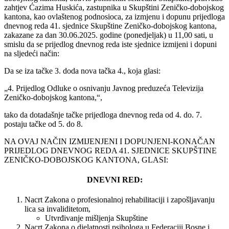
zahtjev Ćazima Huskića, zastupnika u Skupštini Zeničko-dobojskog
kantona, kao ovlaštenog podnosioca, za izmjenu i dopunu prijedloga
dnevnog reda 41. sjednice Skupštine Zeničko-dobojskog kantona,
zakazane za dan 30.06.2025. godine (ponedjeljak) u 11,00 sati, u
smislu da se prijedlog dnevnog reda iste sjednice izmijeni i dopuni
na sljedeći način:
Da se iza tačke 3. doda nova tačka 4., koja glasi:
„4. Prijedlog Odluke o osnivanju Javnog preduzeća Televizija
Zeničko-dobojskog kantona,“,
tako da dotadašnje tačke prijedloga dnevnog reda od 4. do. 7.
postaju tačke od 5. do 8.
NA OVAJ NAČIN IZMIJENJENI I DOPUNJENI-KONAČAN
PRIJEDLOG DNEVNOG REDA 41. SJEDNICE SKUPŠTINE
ZENIČKO-DOBOJSKOG KANTONA, GLASI:
DNEVNI RED:
Nacrt Zakona o profesionalnoj rehabilitaciji i zapošljavanju
lica sa invaliditetom,
Utvrđivanje mišljenja Skupštine
Nacrt Zakona o djelatnosti psihologa u Federaciji Bosne i