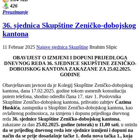
426
Preuzimanje
36. sjednica Skupštine Zeničko-dobojskog
kantona
11 Februar 2025
Najave sjednica Skupštine
Ibrahim Slipic
OBAVIJEST O IZMJENI I DOPUNI PRIJEDLOGA
DNEVNOG REDA 36. SJEDNICE SKUPŠTINE ZENIČKO-
DOBOJSKOG KANTONA ZAKAZANE ZA 25.02.2025.
GODINE
Obavještavam javnost da je Kolegij Skupštine Zeničko-dobojskog
kantona, dana 17.02.2025. godine tokom usmenih konsultacija
putem telefona, shodno odredbi člana 17. stav 1. Poslovnika
Skupštine Zeničko-dobojskog kantona, prihvatio zahtjev
Ćazima
Huskića
, zastupnika u Skupštini Zeničko-dobojskog kantona, kao
ovlaštenog podnosioca, za izmjenu i dopunu prijedloga dnevnog
reda
36. sjednice Skupštine Zeničko-dobojskog kantona
,
zakazane za dan
25.02.2025. godine (utorak) u 11,00 sati
, u smislu
da se prijedlog dnevnog reda iste sjednice izmijeni i dopuni na
način da se prije dosadašnje tačke 1. doda nova tačka 1., koja