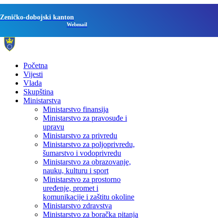
Zeničko-dobojski kanton
Webmail
Početna
Vijesti
Vlada
Skupština
Ministarstva
Ministarstvo finansija
Ministarstvo za pravosuđe i
upravu
Ministarstvo za privredu
Ministarstvo za poljoprivredu,
šumarstvo i vodoprivredu
Ministarstvo za obrazovanje,
nauku, kulturu i sport
Ministarstvo za prostorno
uređenje, promet i
komunikacije i zaštitu okoline
Ministarstvo zdravstva
Ministarstvo za boračka pitanja