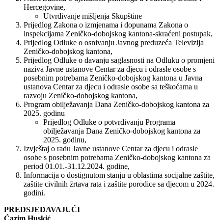
Hercegovine,
Utvrđivanje mišljenja Skupštine
Prijedlog Zakona o izmjenama i dopunama Zakona o
inspekcijama Zeničko-dobojskog kantona-skraćeni postupak,
Prijedlog Odluke o osnivanju Javnog preduzeća Televizija
Zeničko-dobojskog kantona,
Prijedlog Odluke o davanju saglasnosti na Odluku o promjeni
naziva Javne ustanove Centar za djecu i odrasle osobe s
posebnim potrebama Zeničko-dobojskog kantona u Javna
ustanova Centar za djecu i odrasle osobe sa teškoćama u
razvoju Zeničko-dobojskog kantona,
Program obilježavanja Dana Zeničko-dobojskog kantona za
2025. godinu
Prijedlog Odluke o potvrđivanju Programa
obilježavanja Dana Zeničko-dobojskog kantona za
2025. godinu,
Izvještaj o radu Javne ustanove Centar za djecu i odrasle
osobe s posebnim potrebama Zeničko-dobojskog kantona za
period 01.01.-31.12.2024. godine,
Informacija o dostignutom stanju u oblastima socijalne zaštite,
zaštite civilnih žrtava rata i zaštite porodice sa djecom u 2024.
godini.
PREDSJEDAVAJUĆI
Ćazim Huskić