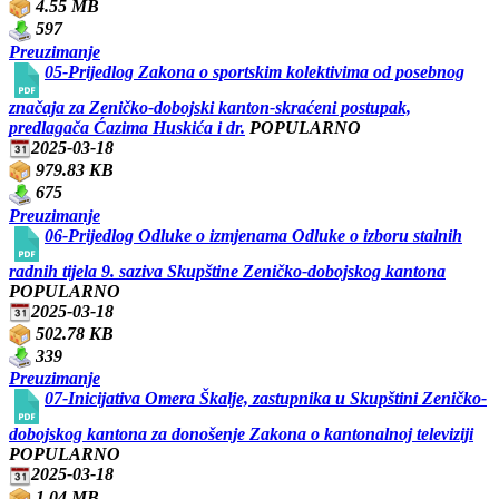
4.55 MB
597
Preuzimanje
05-Prijedlog Zakona o sportskim kolektivima od posebnog
značaja za Zeničko-dobojski kanton-skraćeni postupak,
predlagača Ćazima Huskića i dr.
POPULARNO
2025-03-18
979.83 KB
675
Preuzimanje
06-Prijedlog Odluke o izmjenama Odluke o izboru stalnih
radnih tijela 9. saziva Skupštine Zeničko-dobojskog kantona
POPULARNO
2025-03-18
502.78 KB
339
Preuzimanje
07-Inicijativa Omera Škalje, zastupnika u Skupštini Zeničko-
dobojskog kantona za donošenje Zakona o kantonalnoj televiziji
POPULARNO
2025-03-18
1.04 MB