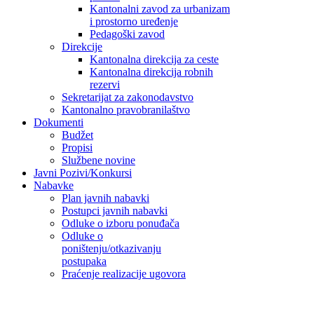
Kantonalni zavod za urbanizam
i prostorno uređenje
Pedagoški zavod
Direkcije
Kantonalna direkcija za ceste
Kantonalna direkcija robnih
rezervi
Sekretarijat za zakonodavstvo
Kantonalno pravobranilaštvo
Dokumenti
Budžet
Propisi
Službene novine
Javni Pozivi/Konkursi
Nabavke
Plan javnih nabavki
Postupci javnih nabavki
Odluke o izboru ponuđača
Odluke o
poništenju/otkazivanju
postupaka
Praćenje realizacije ugovora