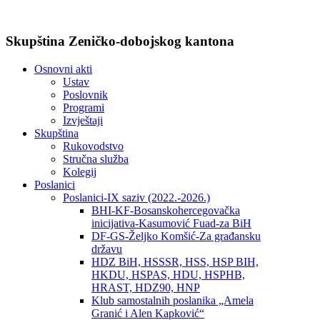
Skupština Zeničko-dobojskog kantona
Osnovni akti
Ustav
Poslovnik
Programi
Izvještaji
Skupština
Rukovodstvo
Stručna služba
Kolegij
Poslanici
Poslanici-IX saziv (2022.-2026.)
BHI-KF-Bosanskohercegovačka
inicijativa-Kasumović Fuad-za BiH
DF-GS-Željko Komšić-Za građansku
državu
HDZ BiH, HSSSR, HSS, HSP BIH,
HKDU, HSPAS, HDU, HSPHB,
HRAST, HDZ90, HNP
Klub samostalnih poslanika „Amela
Granić i Alen Kapković“