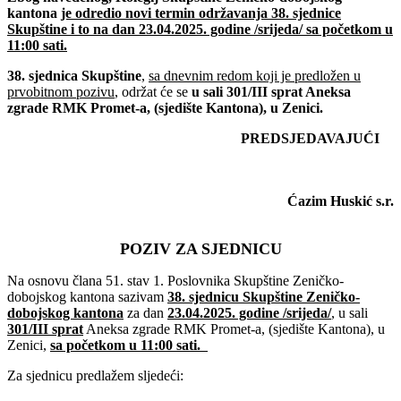
kantona
je odredio novi termin održavanja 38. sjednice
Skupštine i to na dan 23.04.2025. godine /srijeda/ sa početkom u
11:00 sati.
38. sjednica Skupštine
,
sa dnevnim redom koji je predložen u
prvobitnom pozivu
, održat će se
u sali 301/III sprat Aneksa
zgrade RMK Promet-a, (sjedište Kantona), u Zenici.
PREDSJEDAVAJUĆI
Ćazim Huskić s.r.
POZIV ZA SJEDNICU
Na osnovu člana 51. stav 1. Poslovnika Skupštine Zeničko-
dobojskog kantona sazivam
38. sjednicu Skupštine Zeničko-
dobojskog kantona
za dan
23.04.2025. godine /srijeda/
, u sali
301/III sprat
Aneksa zgrade RMK Promet-a, (sjedište Kantona), u
Zenici,
sa početkom
u 11:00 sati.
Za sjednicu predlažem sljedeći: