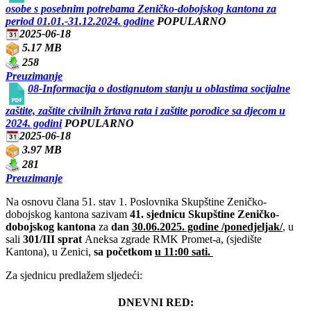
osobe s posebnim potrebama Zeničko-dobojskog kantona za
period 01.01.-31.12.2024. godine
POPULARNO
2025-06-18
5.17 MB
258
Preuzimanje
08-Informacija o dostignutom stanju u oblastima socijalne
zaštite, zaštite civilnih žrtava rata i zaštite porodice sa djecom u
2024. godini
POPULARNO
2025-06-18
3.97 MB
281
Preuzimanje
Na osnovu člana 51. stav 1. Poslovnika Skupštine Zeničko-
dobojskog kantona sazivam
41. sjednicu Skupštine Zeničko-
dobojskog kantona
za
dan
30
.06.2025. godine /ponedjeljak/
, u
sali
301/III sprat
Aneksa zgrade RMK Promet-a, (sjedište
Kantona), u Zenici,
sa početkom
u 11:00 sati.
Za sjednicu predlažem sljedeći:
DNEVNI RED: