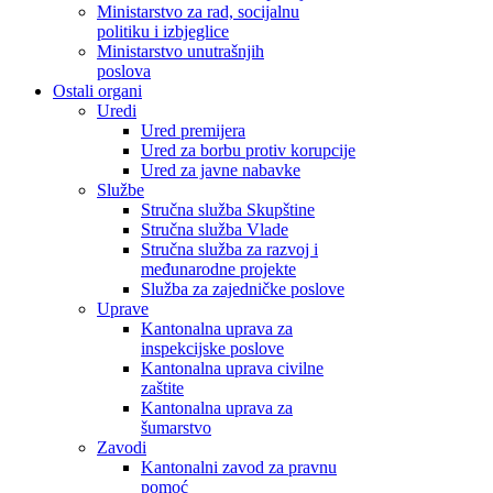
Ministarstvo za rad, socijalnu
politiku i izbjeglice
Ministarstvo unutrašnjih
poslova
Ostali organi
Uredi
Ured premijera
Ured za borbu protiv korupcije
Ured za javne nabavke
Službe
Stručna služba Skupštine
Stručna služba Vlade
Stručna služba za razvoj i
međunarodne projekte
Služba za zajedničke poslove
Uprave
Kantonalna uprava za
inspekcijske poslove
Kantonalna uprava civilne
zaštite
Kantonalna uprava za
šumarstvo
Zavodi
Kantonalni zavod za pravnu
pomoć