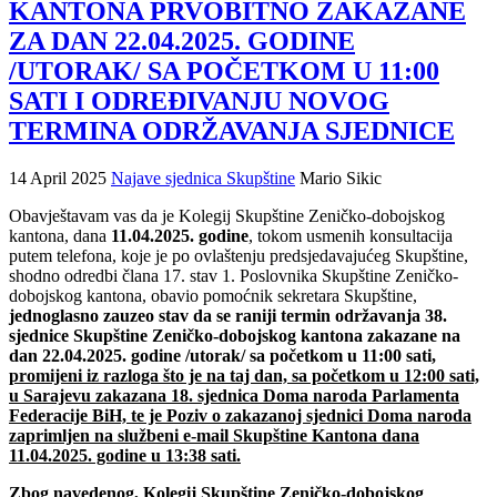
KANTONA PRVOBITNO ZAKAZANE
ZA DAN 22.04.2025. GODINE
/UTORAK/ SA POČETKOM U 11:00
SATI I ODREĐIVANJU NOVOG
TERMINA ODRŽAVANJA SJEDNICE
14 April 2025
Najave sjednica Skupštine
Mario Sikic
Obavještavam vas da je Kolegij Skupštine Zeničko-dobojskog
kantona, dana
11.04.2025. godine
, tokom usmenih konsultacija
putem telefona, koje je po ovlaštenju predsjedavajućeg Skupštine,
shodno odredbi člana 17. stav 1. Poslovnika Skupštine Zeničko-
dobojskog kantona, obavio pomoćnik sekretara Skupštine,
jednoglasno zauzeo stav da se raniji termin održavanja 38.
sjednice Skupštine Zeničko-dobojskog kantona zakazane na
dan 22.04.2025. godine /utorak/ sa početkom u 11:00 sati,
promijeni iz razloga što je na taj dan, sa početkom u 12:00 sati,
u Sarajevu zakazana 18. sjednica Doma naroda Parlamenta
Federacije BiH, te je Poziv o zakazanoj sjednici Doma naroda
zaprimljen na službeni e-mail Skupštine Kantona dana
11.04.2025. godine u 13:38 sati.
Zbog navedenog, Kolegij Skupštine Zeničko-dobojskog