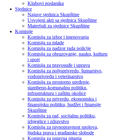
Klubovi poslanika
Sjednice
Najave sjednica Skupštine
Usvojeni akti sa sjednica Skupštine
Materijali za sjednice Skupštine
Komisije
Komisija za izbor i imenovanja
Komisija za mlade
Komisija za nadzor rada policije
Komisija za obrazovanje, nauku, kulturu
i sport
Komisija za pravosuđe i upravu
Komisija za poljoprivredu, šumarstvo,
vodoprivredu i veterinarstvo
Komisija za prostorno uređenje,
stambeno-komunalnu politiku,
infrastrukturu i zaštitu okolice
Komisija za privredu, ekonomsku i
finansijsku politiku, budžet i finansije
Skupštine
Komisija za rad, socijalnu politiku,
izbjeglice i zdravstvo
Komisija za ravnopravnost spolova,
ljudska prava i građanske slobode
Komisija za ustavna pitanja