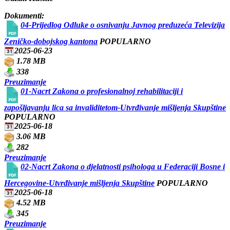
Dokumenti:
04-Prijedlog Odluke o osnivanju Javnog preduzeća Televizija
Zeničko-dobojskog kantona
POPULARNO
2025-06-23
1.78 MB
338
Preuzimanje
01-Nacrt Zakona o profesionalnoj rehabilitaciji i
zapošljavanju lica sa invaliditetom-Utvrđivanje mišljenja Skupštine
POPULARNO
2025-06-18
3.06 MB
282
Preuzimanje
02-Nacrt Zakona o djelatnosti psihologa u Federaciji Bosne i
Hercegovine-Utvrđivanje mišljenja Skupštine
POPULARNO
2025-06-18
4.52 MB
345
Preuzimanje