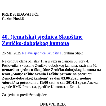
PREDSJEDAVAJUĆI
Ćazim Huskić
40. (tematska) sjednica Skupštine
Zeničko-dobojskog kantona
26 Maj 2025
Najave sjednica Skupštine
Ibrahim Slipic
Na osnovu člana 51. stav 1., a u vezi sa članom 50. stav 4.
Poslovnika Skupštine Zeničko-dobojskog kantona,
sazivam 40.
(tematsku) sjednicu Skupštine Zeničko-dobojskog kantona na
temu „Stanje zaštite okoliša i zaštite prirode na području
Zeničko-dobojskog kantona“ za dan 03.06.2025. godine
/utorak/ sa početkom u 11:00 sati
, u
sali 301/III sprat
Aneksa
zgrade RMK Promet-a, (sjedište Kantona), u Zenici.
Za sjednicu predlažem sljedeći:
DNEVNI RED: