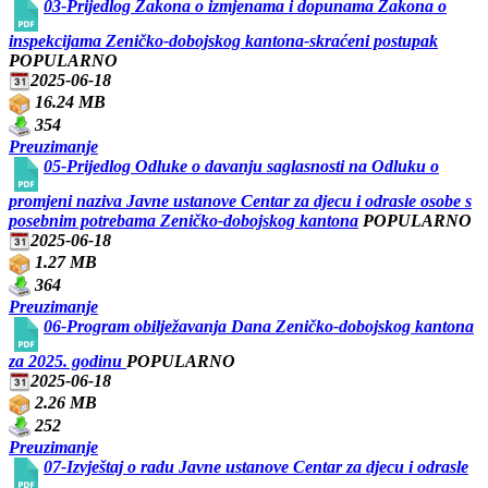
03-Prijedlog Zakona o izmjenama i dopunama Zakona o
inspekcijama Zeničko-dobojskog kantona-skraćeni postupak
POPULARNO
2025-06-18
16.24 MB
354
Preuzimanje
05-Prijedlog Odluke o davanju saglasnosti na Odluku o
promjeni naziva Javne ustanove Centar za djecu i odrasle osobe s
posebnim potrebama Zeničko-dobojskog kantona
POPULARNO
2025-06-18
1.27 MB
364
Preuzimanje
06-Program obilježavanja Dana Zeničko-dobojskog kantona
za 2025. godinu
POPULARNO
2025-06-18
2.26 MB
252
Preuzimanje
07-Izvještaj o radu Javne ustanove Centar za djecu i odrasle