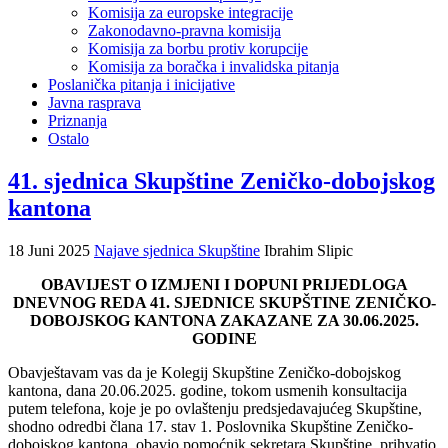
Komisija za europske integracije
Zakonodavno-pravna komisija
Komisija za borbu protiv korupcije
Komisija za boračka i invalidska pitanja
Poslanička pitanja i inicijative
Javna rasprava
Priznanja
Ostalo
41. sjednica Skupštine Zeničko-dobojskog
kantona
18 Juni 2025
Najave sjednica Skupštine
Ibrahim Slipic
OBAVIJEST O IZMJENI I DOPUNI PRIJEDLOGA
DNEVNOG REDA 41. SJEDNICE SKUPŠTINE ZENIČKO-
DOBOJSKOG KANTONA ZAKAZANE ZA 30.06.2025.
GODINE
Obavještavam vas da je Kolegij Skupštine Zeničko-dobojskog
kantona, dana 20.06.2025. godine, tokom usmenih konsultacija
putem telefona, koje je po ovlaštenju predsjedavajućeg Skupštine,
shodno odredbi člana 17. stav 1. Poslovnika Skupštine Zeničko-
dobojskog kantona, obavio pomoćnik sekretara Skupštine, prihvatio