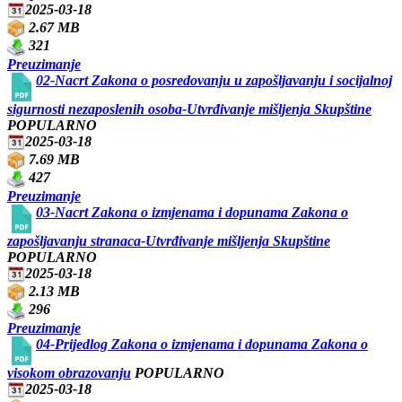
2025-03-18
2.67 MB
321
Preuzimanje
02-Nacrt Zakona o posredovanju u zapošljavanju i socijalnoj
sigurnosti nezaposlenih osoba-Utvrđivanje mišljenja Skupštine
POPULARNO
2025-03-18
7.69 MB
427
Preuzimanje
03-Nacrt Zakona o izmjenama i dopunama Zakona o
zapošljavanju stranaca-Utvrđivanje mišljenja Skupštine
POPULARNO
2025-03-18
2.13 MB
296
Preuzimanje
04-Prijedlog Zakona o izmjenama i dopunama Zakona o
visokom obrazovanju
POPULARNO
2025-03-18