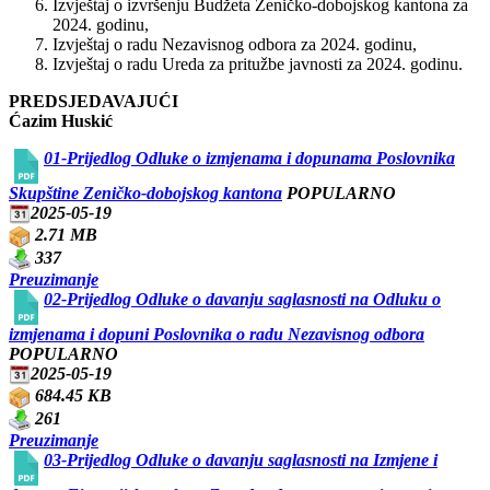
Izvještaj o izvršenju Budžeta Zeničko-dobojskog kantona za
2024. godinu,
Izvještaj o radu Nezavisnog odbora za 2024. godinu,
Izvještaj o radu Ureda za pritužbe javnosti za 2024. godinu.
PREDSJEDAVAJUĆI
Ćazim Huskić
01-Prijedlog Odluke o izmjenama i dopunama Poslovnika
Skupštine Zeničko-dobojskog kantona
POPULARNO
2025-05-19
2.71 MB
337
Preuzimanje
02-Prijedlog Odluke o davanju saglasnosti na Odluku o
izmjenama i dopuni Poslovnika o radu Nezavisnog odbora
POPULARNO
2025-05-19
684.45 KB
261
Preuzimanje
03-Prijedlog Odluke o davanju saglasnosti na Izmjene i