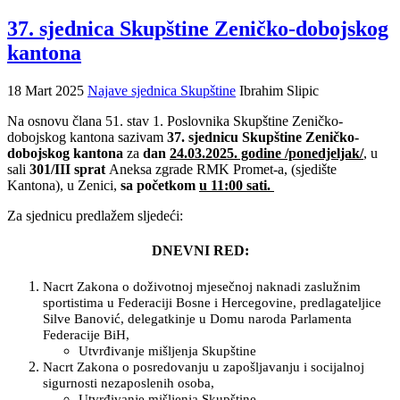
37. sjednica Skupštine Zeničko-dobojskog
kantona
18 Mart 2025
Najave sjednica Skupštine
Ibrahim Slipic
Na osnovu člana 51. stav 1. Poslovnika Skupštine Zeničko-
dobojskog kantona sazivam
37. sjednicu Skupštine Zeničko-
dobojskog kantona
za
dan
24
.03.2025. godine /ponedjeljak/
, u
sali
301/III sprat
Aneksa zgrade RMK Promet-a, (sjedište
Kantona), u Zenici,
sa početkom
u 11:00 sati.
Za sjednicu predlažem sljedeći:
DNEVNI RED:
Nacrt Zakona o doživotnoj mjesečnoj naknadi zaslužnim
sportistima u Federaciji Bosne i Hercegovine, predlagateljice
Silve Banović, delegatkinje u Domu naroda Parlamenta
Federacije BiH,
Utvrđivanje mišljenja Skupštine
Nacrt Zakona o posredovanju u zapošljavanju i socijalnoj
sigurnosti nezaposlenih osoba,
Utvrđivanje mišljenja Skupštine