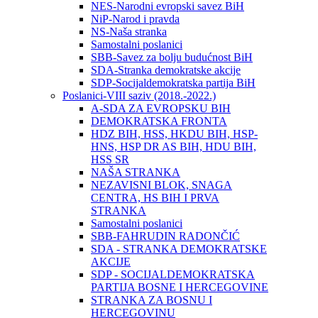
NES-Narodni evropski savez BiH
NiP-Narod i pravda
NS-Naša stranka
Samostalni poslanici
SBB-Savez za bolju budućnost BiH
SDA-Stranka demokratske akcije
SDP-Socijaldemokratska partija BiH
Poslanici-VIII saziv (2018.-2022.)
A-SDA ZA EVROPSKU BIH
DEMOKRATSKA FRONTA
HDZ BIH, HSS, HKDU BIH, HSP-
HNS, HSP DR AS BIH, HDU BIH,
HSS SR
NAŠA STRANKA
NEZAVISNI BLOK, SNAGA
CENTRA, HS BIH I PRVA
STRANKA
Samostalni poslanici
SBB-FAHRUDIN RADONČIĆ
SDA - STRANKA DEMOKRATSKE
AKCIJE
SDP - SOCIJALDEMOKRATSKA
PARTIJA BOSNE I HERCEGOVINE
STRANKA ZA BOSNU I
HERCEGOVINU