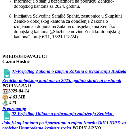
Informacija o stanju bezbjednosti na području Zeničko-
dobojskog kantona za 2024. godinu,
Inicijativa Selvedine Sarajlić Spahić, zastupnice u Skupštini
Zeničko-dobojskog kantona za donošenje Zakona o
izmjenama i dopunama Zakona o inspekcijama Zeničko-
dobojskog kantona („Službene novine Zeničko-dobojskog
kantona”, broj: 6/11, 15/21 i 18/24).
PREDSJEDAVAJUĆI
Ćazim Huskić
01-Prijedlog Zakona o izmjeni Zakona o izvršavanju Budžeta
Zeničko-dobojskog kantona za 2025. godinu-skraćeni postupak
POPULARNO
2025-04-14
4.63 MB
423
Preuzimanje
02-Prijedlog Odluke o prihvatanju zaduženja Zeničko-
dobojskog kantona po Sporazumu o zajmu između BiH i IBRD za
projekat Unapređenje kvalitete zraka
POPULARNO