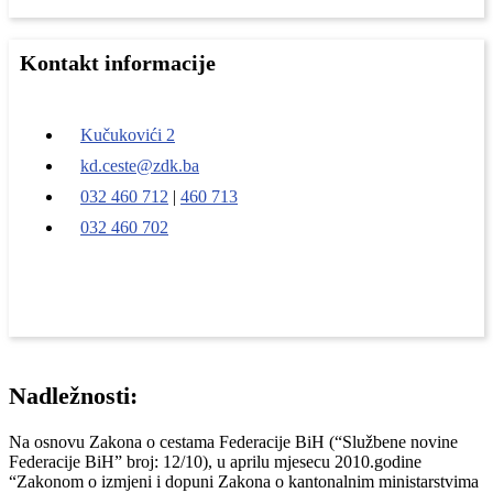
Kontakt informacije
Kučukovići 2
kd.ceste@zdk.ba
032 460 712
|
460 713
032 460 702
Nadležnosti:
Na osnovu Zakona o cestama Federacije BiH (“Službene novine
Federacije BiH” broj: 12/10), u aprilu mjesecu 2010.godine
“Zakonom o izmjeni i dopuni Zakona o kantonalnim ministarstvima