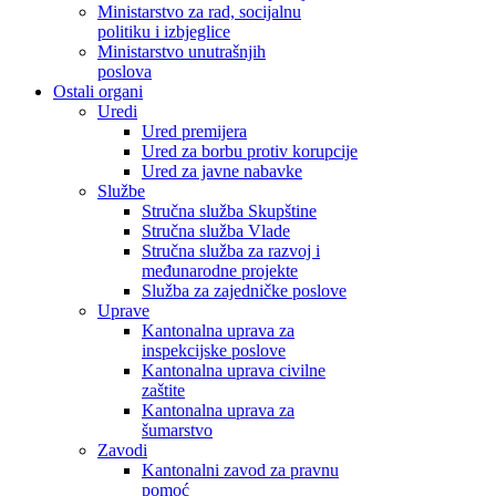
Ministarstvo za rad, socijalnu
politiku i izbjeglice
Ministarstvo unutrašnjih
poslova
Ostali organi
Uredi
Ured premijera
Ured za borbu protiv korupcije
Ured za javne nabavke
Službe
Stručna služba Skupštine
Stručna služba Vlade
Stručna služba za razvoj i
međunarodne projekte
Služba za zajedničke poslove
Uprave
Kantonalna uprava za
inspekcijske poslove
Kantonalna uprava civilne
zaštite
Kantonalna uprava za
šumarstvo
Zavodi
Kantonalni zavod za pravnu
pomoć