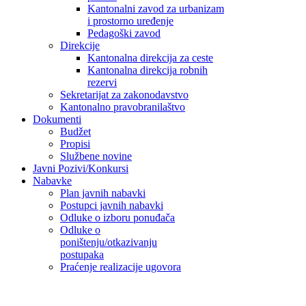
Kantonalni zavod za urbanizam
i prostorno uređenje
Pedagoški zavod
Direkcije
Kantonalna direkcija za ceste
Kantonalna direkcija robnih
rezervi
Sekretarijat za zakonodavstvo
Kantonalno pravobranilaštvo
Dokumenti
Budžet
Propisi
Službene novine
Javni Pozivi/Konkursi
Nabavke
Plan javnih nabavki
Postupci javnih nabavki
Odluke o izboru ponuđača
Odluke o
poništenju/otkazivanju
postupaka
Praćenje realizacije ugovora