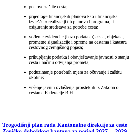
poslove zaštite cesta;
prijedloge financijskih planova kao i financijska
izvješća o realizaciji tih planova i programa, i
osiguranje sredstava za potrebe cesta;
vođenje evidencije (baza podataka) cesta, objekata,
prometne signalizacije i opreme na cestama i katastra
cestovnog zemljišnog pojasa;
prikupljanje podatka i obavještavanje javnosti o stanju
cesta i načinu odvijanja prometa;
poduzimanje potrebnih mjera za očuvanje i zaštitu
okoline;
vršenje javnih ovlaštenja proisteklih iz Zakona o
cestama Federacije BiH.
Trogodišnji plan rada Kantonalne direkcije za ceste
Zeničko-dobojskog kantona za period 2027. – 2029.