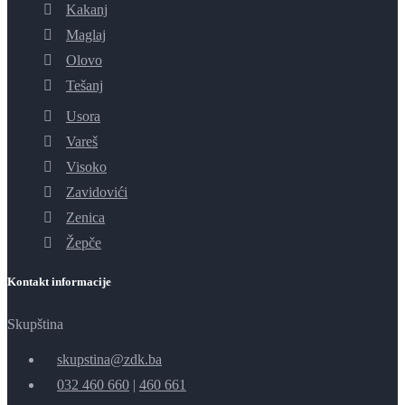
Kakanj
Maglaj
Olovo
Tešanj
Usora
Vareš
Visoko
Zavidovići
Zenica
Žepče
Kontakt informacije
Skupština
skupstina@zdk.ba
032 460 660
|
460 661