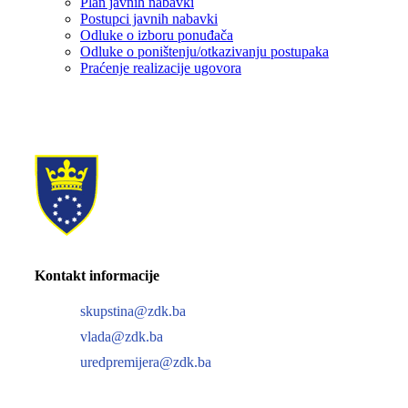
Plan javnih nabavki
Postupci javnih nabavki
Odluke o izboru ponuđača
Odluke o poništenju/otkazivanju postupaka
Praćenje realizacije ugovora
Kontakt informacije
skupstina@zdk.ba
vlada@zdk.ba
uredpremijera@zdk.ba