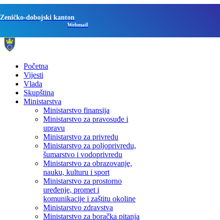
Zeničko-dobojski kanton
Webmail
Početna
Vijesti
Vlada
Skupština
Ministarstva
Ministarstvo finansija
Ministarstvo za pravosuđe i
upravu
Ministarstvo za privredu
Ministarstvo za poljoprivredu,
šumarstvo i vodoprivredu
Ministarstvo za obrazovanje,
nauku, kulturu i sport
Ministarstvo za prostorno
uređenje, promet i
komunikacije i zaštitu okoline
Ministarstvo zdravstva
Ministarstvo za boračka pitanja