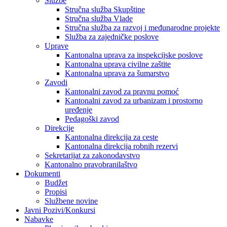
Službe
Stručna služba Skupštine
Stručna služba Vlade
Stručna služba za razvoj i međunarodne projekte
Služba za zajedničke poslove
Uprave
Kantonalna uprava za inspekcijske poslove
Kantonalna uprava civilne zaštite
Kantonalna uprava za šumarstvo
Zavodi
Kantonalni zavod za pravnu pomoć
Kantonalni zavod za urbanizam i prostorno
uređenje
Pedagoški zavod
Direkcije
Kantonalna direkcija za ceste
Kantonalna direkcija robnih rezervi
Sekretarijat za zakonodavstvo
Kantonalno pravobranilaštvo
Dokumenti
Budžet
Propisi
Službene novine
Javni Pozivi/Konkursi
Nabavke