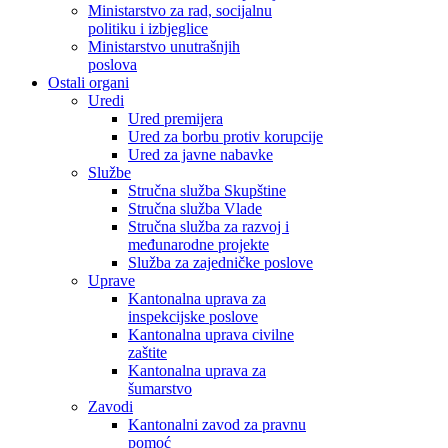
Ministarstvo za rad, socijalnu
politiku i izbjeglice
Ministarstvo unutrašnjih
poslova
Ostali organi
Uredi
Ured premijera
Ured za borbu protiv korupcije
Ured za javne nabavke
Službe
Stručna služba Skupštine
Stručna služba Vlade
Stručna služba za razvoj i
međunarodne projekte
Služba za zajedničke poslove
Uprave
Kantonalna uprava za
inspekcijske poslove
Kantonalna uprava civilne
zaštite
Kantonalna uprava za
šumarstvo
Zavodi
Kantonalni zavod za pravnu
pomoć