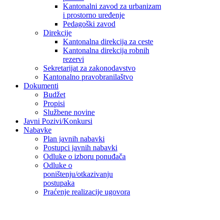
Kantonalni zavod za urbanizam
i prostorno uređenje
Pedagoški zavod
Direkcije
Kantonalna direkcija za ceste
Kantonalna direkcija robnih
rezervi
Sekretarijat za zakonodavstvo
Kantonalno pravobranilaštvo
Dokumenti
Budžet
Propisi
Službene novine
Javni Pozivi/Konkursi
Nabavke
Plan javnih nabavki
Postupci javnih nabavki
Odluke o izboru ponuđača
Odluke o
poništenju/otkazivanju
postupaka
Praćenje realizacije ugovora