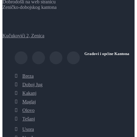
Dobrodošli na web stranicu
Zeničko-dobojskog kantona
Kučukovići 2, Zenica
Gradovi i općine Kantona
Breza
Doboj Jug
Kakanj
Maglaj
Olovo
Tešanj
Usora