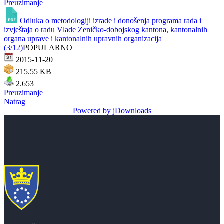
Preuzimanje
Odluka o metodologiji izrade i donošenja programa rada i
izvještaja o radu Vlade Zeničko-dobojskog kantona, kantonalnih
organa uprave i kantonalnih upravnih organizacija
(3/12)
POPULARNO
2015-11-20
215.55 KB
2.653
Preuzimanje
Natrag
Powered by jDownloads