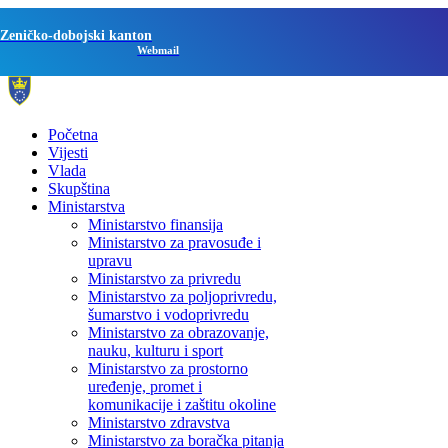
Zeničko-dobojski kanton
Webmail
Početna
Vijesti
Vlada
Skupština
Ministarstva
Ministarstvo finansija
Ministarstvo za pravosuđe i
upravu
Ministarstvo za privredu
Ministarstvo za poljoprivredu,
šumarstvo i vodoprivredu
Ministarstvo za obrazovanje,
nauku, kulturu i sport
Ministarstvo za prostorno
uređenje, promet i
komunikacije i zaštitu okoline
Ministarstvo zdravstva
Ministarstvo za boračka pitanja