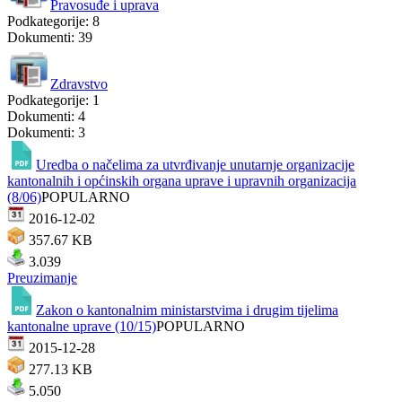
Pravosuđe i uprava
Podkategorije: 8
Dokumenti: 39
Zdravstvo
Podkategorije: 1
Dokumenti: 4
Dokumenti: 3
Uredba o načelima za utvrđivanje unutarnje organizacije
kantonalnih i općinskih organa uprave i upravnih organizacija
(8/06)
POPULARNO
2016-12-02
357.67 KB
3.039
Preuzimanje
Zakon o kantonalnim ministarstvima i drugim tijelima
kantonalne uprave (10/15)
POPULARNO
2015-12-28
277.13 KB
5.050