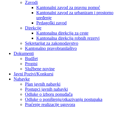
Zavodi
Kantonalni zavod za pravnu pomoć
Kantonalni zavod za urbanizam i prostorno
uređenje
Pedagoški zavod
Direkcije
Kantonalna direkcija za ceste
Kantonalna direkcija robnih rezervi
Sekretarijat za zakonodavstvo
Kantonalno pravobranilaštvo
Dokumenti
Budžet
Propisi
Službene novine
Javni Pozivi/Konkursi
Nabavke
Plan javnih nabavki
Postupci javnih nabavki
Odluke o izboru ponuđača
Odluke o poništenju/otkazivanju postupaka
Praćenje realizacije ugovora