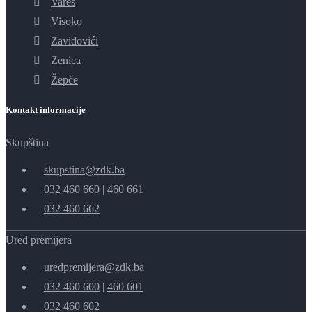
Vareš
Visoko
Zavidovići
Zenica
Žepče
Kontakt informacije
Skupština
skupstina@zdk.ba
032 460 660
|
460 661
032 460 662
Ured premijera
uredpremijera@zdk.ba
032 460 600
|
460 601
032 460 602