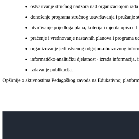
ostvarivanje stručnog nadzora nad organizaciojom rada 
donošenje programa stručnog usavršavanja i pružanje str
utvrđivanje prijedloga plana, kriterija i mjerila upisa u I
praćenje i vrednovanje nastavnih planova i programa ud
organizovanje jedinstvenog odgojno-obrazovnog inform
informatičko-analitičku djelatnost - izrada informacija, iz
izdavanje publikacija.
Opširnije o aktivnostima Pedagoškog zavoda na Edukativnoj platfor