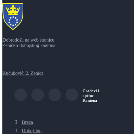
Dobrodošli na web stranicu
Zeničko-dobojskog kantona
Kučukovići 2, Zenica
Gradovi i
općine
Kantona
Breza
Doboj Jug