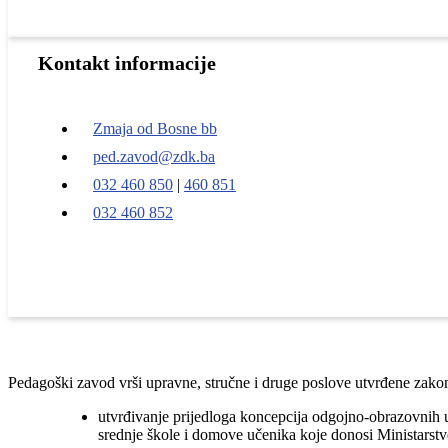
Kontakt informacije
Zmaja od Bosne bb
ped.zavod@zdk.ba
032 460 850
|
460 851
032 460 852
Pedagoški zavod vrši upravne, stručne i druge poslove utvrđene zakon
utvrđivanje prijedloga koncepcija odgojno-obrazovnih u
srednje škole i domove učenika koje donosi Ministarstv