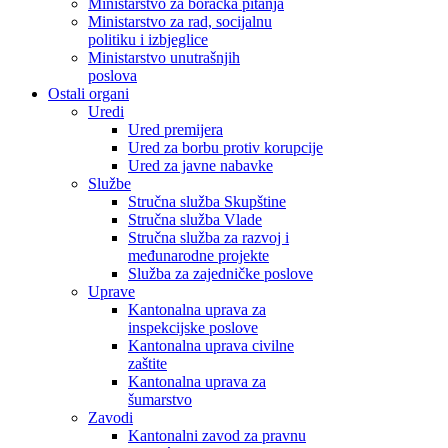
Ministarstvo za boračka pitanja
Ministarstvo za rad, socijalnu
politiku i izbjeglice
Ministarstvo unutrašnjih
poslova
Ostali organi
Uredi
Ured premijera
Ured za borbu protiv korupcije
Ured za javne nabavke
Službe
Stručna služba Skupštine
Stručna služba Vlade
Stručna služba za razvoj i
međunarodne projekte
Služba za zajedničke poslove
Uprave
Kantonalna uprava za
inspekcijske poslove
Kantonalna uprava civilne
zaštite
Kantonalna uprava za
šumarstvo
Zavodi
Kantonalni zavod za pravnu