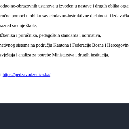
odgojno-obrazovnih ustanova u izvođenju nastave i drugih oblika organiz
učne pomoći u obliku savjetodavno-instruktivne djelatnosti i izdavačke
 razred srednje škole,
žbenika i priručnika, pedagoških standarda i normativa,
ativnog sistema na području Kantona i Federacije Bosne i Hercegovin
vještaja i analiza za potrebe Ministarstva i drugih institucija,
mi
https://pedzavodzenica.ba/
.