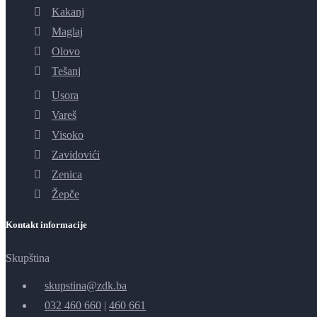
Kakanj
Maglaj
Olovo
Tešanj
Usora
Vareš
Visoko
Zavidovići
Zenica
Žepče
Kontakt informacije
Skupština
skupstina@zdk.ba
032 460 660
|
460 661