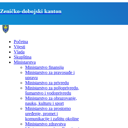
Zeničko-dobojski kanton
Početna
Vijesti
Vlada
Skupština
Ministarstva
Ministarstvo finansija
Ministarstvo za pravosuđe i
upravu
Ministarstvo za privredu
Ministarstvo za poljoprivredu,
šumarstvo i vodoprivredu
Ministarstvo za obrazovanje,
nauku, kulturu i sport
Ministarstvo za prostorno
uređenje, promet i
komunikacije i zaštitu okoline
Ministarstvo zdravstva