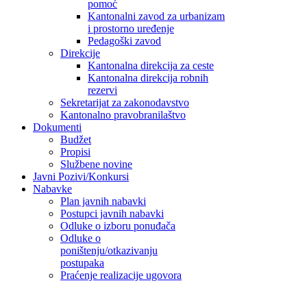
pomoć
Kantonalni zavod za urbanizam
i prostorno uređenje
Pedagoški zavod
Direkcije
Kantonalna direkcija za ceste
Kantonalna direkcija robnih
rezervi
Sekretarijat za zakonodavstvo
Kantonalno pravobranilaštvo
Dokumenti
Budžet
Propisi
Službene novine
Javni Pozivi/Konkursi
Nabavke
Plan javnih nabavki
Postupci javnih nabavki
Odluke o izboru ponuđača
Odluke o
poništenju/otkazivanju
postupaka
Praćenje realizacije ugovora