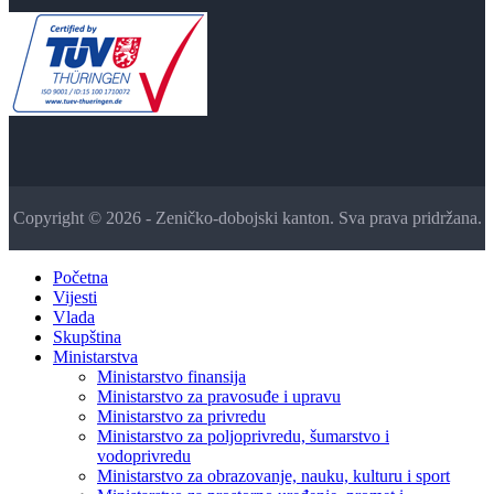
Copyright © 2026 - Zeničko-dobojski kanton. Sva prava pridržana.
Početna
Vijesti
Vlada
Skupština
Ministarstva
Ministarstvo finansija
Ministarstvo za pravosuđe i upravu
Ministarstvo za privredu
Ministarstvo za poljoprivredu, šumarstvo i
vodoprivredu
Ministarstvo za obrazovanje, nauku, kulturu i sport