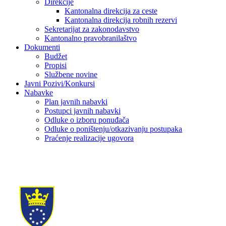
Direkcije
Kantonalna direkcija za ceste
Kantonalna direkcija robnih rezervi
Sekretarijat za zakonodavstvo
Kantonalno pravobranilaštvo
Dokumenti
Budžet
Propisi
Službene novine
Javni Pozivi/Konkursi
Nabavke
Plan javnih nabavki
Postupci javnih nabavki
Odluke o izboru ponuđača
Odluke o poništenju/otkazivanju postupaka
Praćenje realizacije ugovora