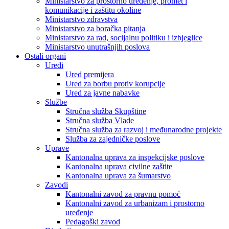
Ministarstvo za prostorno uređenje, promet i
komunikacije i zaštitu okoline
Ministarstvo zdravstva
Ministarstvo za boračka pitanja
Ministarstvo za rad, socijalnu politiku i izbjeglice
Ministarstvo unutrašnjih poslova
Ostali organi
Uredi
Ured premijera
Ured za borbu protiv korupcije
Ured za javne nabavke
Službe
Stručna služba Skupštine
Stručna služba Vlade
Stručna služba za razvoj i međunarodne projekte
Služba za zajedničke poslove
Uprave
Kantonalna uprava za inspekcijske poslove
Kantonalna uprava civilne zaštite
Kantonalna uprava za šumarstvo
Zavodi
Kantonalni zavod za pravnu pomoć
Kantonalni zavod za urbanizam i prostorno
uređenje
Pedagoški zavod