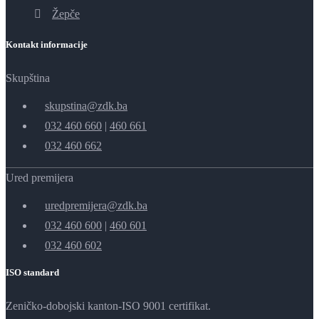
Žepče
Kontakt informacije
Skupština
skupstina@zdk.ba
032 460 660
|
460 661
032 460 662
Ured premijera
uredpremijera@zdk.ba
032 460 600
|
460 601
032 460 602
ISO standard
Zeničko-dobojski kanton-ISO 9001 certifikat.