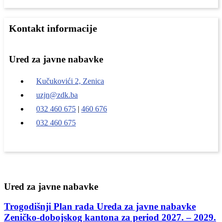
Kontakt informacije
Ured za javne nabavke
Kučukovići 2, Zenica
uzjn@zdk.ba
032 460 675
|
460 676
032 460 675
Ured za javne nabavke
Trogodišnji Plan rada Ureda za javne nabavke
Zeničko-dobojskog kantona za period 2027. – 2029.