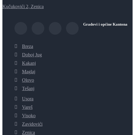
Kučukovići 2, Zenica
Gradovi i općine Kantona
Breza
Doboj Jug
Kakanj
Maglaj
Olovo
Tešanj
Usora
Vareš
Visoko
Zavidovići
Zenica