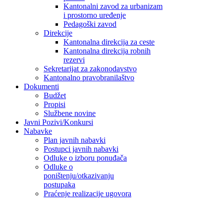
Kantonalni zavod za urbanizam
i prostorno uređenje
Pedagoški zavod
Direkcije
Kantonalna direkcija za ceste
Kantonalna direkcija robnih
rezervi
Sekretarijat za zakonodavstvo
Kantonalno pravobranilaštvo
Dokumenti
Budžet
Propisi
Službene novine
Javni Pozivi/Konkursi
Nabavke
Plan javnih nabavki
Postupci javnih nabavki
Odluke o izboru ponuđača
Odluke o
poništenju/otkazivanju
postupaka
Praćenje realizacije ugovora