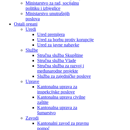
Ministarstvo za rad, socijalnu
politiku i izbjeglice
Ministarstvo unutrašnjih
poslova
Ostali organi
Uredi
Ured premijera
Ured za borbu protiv korupcije
Ured za javne nabavke
Službe
Stručna služba Skupštine
Stručna služba Vlade
Stručna služba za razvoj i
međunarodne projekte
Služba za zajedničke poslove
Uprave
Kantonalna uprava za
inspekcijske poslove
Kantonalna uprava civilne
zaštite
Kantonalna uprava za
šumarstvo
Zavodi
Kantonalni zavod za pravnu
pomoć