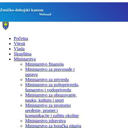
Zeničko-dobojski kanton
Webmail
Početna
Vijesti
Vlada
Skupština
Ministarstva
Ministarstvo finansija
Ministarstvo za pravosuđe i
upravu
Ministarstvo za privredu
Ministarstvo za poljoprivredu,
šumarstvo i vodoprivredu
Ministarstvo za obrazovanje,
nauku, kulturu i sport
Ministarstvo za prostorno
uređenje, promet i
komunikacije i zaštitu okoline
Ministarstvo zdravstva
Ministarstvo za boračka pitanja