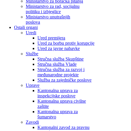
Ministarstvo za boračka pitanja
Ministarstvo za rad, socijalnu
politiku i izbjeglice
Ministarstvo unutrašnjih
poslova
Ostali organi
Uredi
Ured premijera
Ured za borbu protiv korupcije
Ured za javne nabavke
Službe
Stručna služba Skupštine
Stručna služba Vlade
Stručna služba za razvoj i
međunarodne projekte
Služba za zajedničke poslove
Uprave
Kantonalna uprava za
inspekcijske poslove
Kantonalna uprava civilne
zaštite
Kantonalna uprava za
šumarstvo
Zavodi
Kantonalni zavod za pravnu