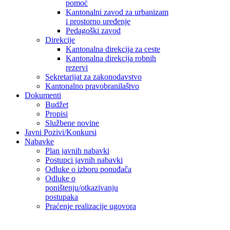
pomoć
Kantonalni zavod za urbanizam
i prostorno uređenje
Pedagoški zavod
Direkcije
Kantonalna direkcija za ceste
Kantonalna direkcija robnih
rezervi
Sekretarijat za zakonodavstvo
Kantonalno pravobranilaštvo
Dokumenti
Budžet
Propisi
Službene novine
Javni Pozivi/Konkursi
Nabavke
Plan javnih nabavki
Postupci javnih nabavki
Odluke o izboru ponuđača
Odluke o
poništenju/otkazivanju
postupaka
Praćenje realizacije ugovora