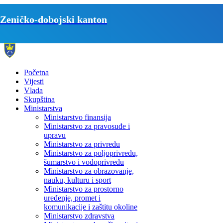
Zeničko-dobojski kanton
Početna
Vijesti
Vlada
Skupština
Ministarstva
Ministarstvo finansija
Ministarstvo za pravosuđe i
upravu
Ministarstvo za privredu
Ministarstvo za poljoprivredu,
šumarstvo i vodoprivredu
Ministarstvo za obrazovanje,
nauku, kulturu i sport
Ministarstvo za prostorno
uređenje, promet i
komunikacije i zaštitu okoline
Ministarstvo zdravstva