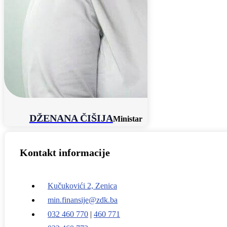
DŽENANA ČIŠIJA
Ministar
Kontakt informacije
Kučukovići 2, Zenica
min.finansije@zdk.ba
032 460 770
|
460 771