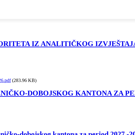
ORITETA IZ ANALITIČKOG IZVJEŠTA
6.pdf
(283.96 KB)
ČKO-DOBOJSKOG KANTONA ZA PERIO
eničko-dobojskog kantona za period 2027.-2