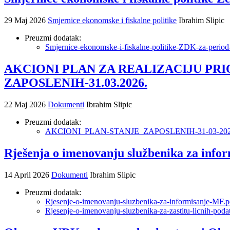
29 Maj 2026
Smjernice ekonomske i fiskalne politike
Ibrahim Slipic
Preuzmi dodatak:
Smjernice-ekonomske-i-fiskalne-politike-ZDK-za-perio
AKCIONI PLAN ZA REALIZACIJU PRI
ZAPOSLENIH-31.03.2026.
22 Maj 2026
Dokumenti
Ibrahim Slipic
Preuzmi dodatak:
AKCIONI_PLAN-STANJE_ZAPOSLENIH-31-03-202
Rješenja o imenovanju službenika za inform
14 April 2026
Dokumenti
Ibrahim Slipic
Preuzmi dodatak:
Rjesenje-o-imenovanju-sluzbenika-za-informisanje-MF.p
Rjesenje-o-imenovanju-sluzbenika-za-zastitu-licnih-pod