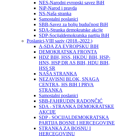
NES-Narodni evropski savez BiH
NiP-Narod i pravda
NS-Naša stranka
Samostalni poslanici
SBB-Savez za bolju budućnost BiH
SDA-Stranka demokratske akcije
SDP-Socijaldemokratska partija BiH
Poslanici-VIII saziv (2018.-2022.)
A-SDA ZA EVROPSKU BIH
DEMOKRATSKA FRONTA
HDZ BIH, HSS, HKDU BIH, HSP-
HNS, HSP DR AS BIH, HDU BIH,
HSS SR
NAŠA STRANKA
NEZAVISNI BLOK, SNAGA
CENTRA, HS BIH I PRVA
STRANKA
Samostalni poslanici
SBB-FAHRUDIN RADONČIĆ
SDA - STRANKA DEMOKRATSKE
AKCIJE
SDP - SOCIJALDEMOKRATSKA
PARTIJA BOSNE I HERCEGOVINE
STRANKA ZA BOSNU I
HERCEGOVINU