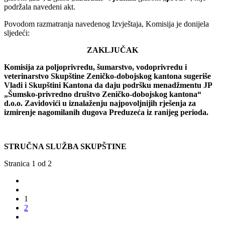
podržala navedeni akt.
Povodom razmatranja navedenog Izvještaja, Komisija je donijela
sljedeći:
ZAKLJUČAK
Komisija
za
poljoprivredu
, š
umarstvo
,
vodoprivredu
i
veterinarstvo
Skup
š
tine
Zeni
č
ko
-
dobojskog
kantona
sugeri
š
e
Vladi
i
Skup
š
tini
Kantona
da
daju podršku menadžmentu
JP
„Šumsko-privredno društvo Zeničko-dobojskog kantona“
d.o.o. Zavidovići u iznalaženju najpovoljnijih rješenja za
izmirenje nagomilanih dugova Preduzeća iz ranijeg perioda.
STRUČNA SLUŽBA SKUPŠTINE
Stranica 1 od 2
1
2