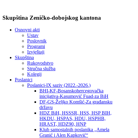
Skupština Zeničko-dobojskog kantona
Osnovni akti
Ustav
Poslovnik
Programi
Izvještaji
Skupština
Rukovodstvo
Stručna služba
Kolegij
Poslanici
Poslanici-IX saziv (2022.-2026.)
BHI-KF-Bosanskohercegovačka
inicijativa-Kasumović Fuad-za BiH
DF-GS-Željko Komšić-Za građansku
državu
HDZ BiH, HSSSR, HSS, HSP BIH,
HKDU, HSPAS, HDU, HSPHB,
HRAST, HDZ90, HNP
Klub samostalnih poslanika „Amela
Granić i Alen Kapković“