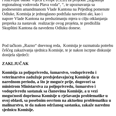
regionalnog vodovoda Plava voda“, “, te upoznavanja sa
podnesenim amandmanom Vlade Kantona na Prijedlog pomenute
Odluke, Komisija je jednoglasno podržala navedeni akt, kao i
napore Vlade Kantona na preduzimanju mjera u cilju otklanjanja
prepreka za nastavak realizacije ovog projekta, te predložila
Skupštini Kantona da navedenu Odluku donese.
Pod tačkom „Razno“ dnevnog reda, Komisija je razmatrala potrebu
češćeg zakazivanja sjednica Komisije, te je nakon iscrpne diskusije
donijela sljedeći:
ZAKLJUČAK
Komisija za poljoprivredu, šumarstvo, vodoprivredu i
veterinarstvo zadužuje predsjedavajućeg Komisije da u
narednom periodu, a što je moguće prije, dogovori sa
ministrom Ministarstva za poljoprivredu, šumarstvo i
vodoprivredu sastanak sa članovima Komisije, a u vezi
mogućnosti doprinosa Komisije u rješavanju problematike u
ovoj oblasti, sa posebnim osvrtom na aktuelnu problematiku u
malinarstvu, te da nakon održanog sastanka, zakaže narednu
sjednicu Komisije.