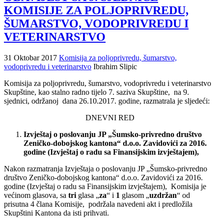
KOMISIJE ZA POLJOPRIVREDU,
ŠUMARSTVO, VODOPRIVREDU I
VETERINARSTVO
31 Oktobar 2017
Komisija za poljoprivredu, šumarstvo,
vodoprivredu i veterinarstvo
Ibrahim Slipic
Komisija za poljoprivredu, šumarstvo, vodoprivredu i veterinarstvo
Skupštine, kao stalno radno tijelo 7. saziva Skupštine, na 9.
sjednici, održanoj dana 26.10.2017. godine, razmatrala je sljedeći:
DNEVNI RED
Izvještaj o poslovanju JP „Šumsko-privredno društvo
Zeničko-dobojskog kantona“ d.o.o. Zavidovići za 2016.
godine (Izvještaj o radu sa Finansijskim izvještajem),
Nakon razmatranja Izvještaja o poslovanju JP „Šumsko-privredno
društvo Zeničko-dobojskog kantona“ d.o.o. Zavidovići za 2016.
godine (Izvještaj o radu sa Finansijskim izvještajem), Komisija je
većinom glasova, sa
tri
glasa „
za
“ i
1
glasom „
uzdržan
“ od
prisutna 4 člana Komisije, podržala navedeni akt i predložila
Skupštini Kantona da isti prihvati.