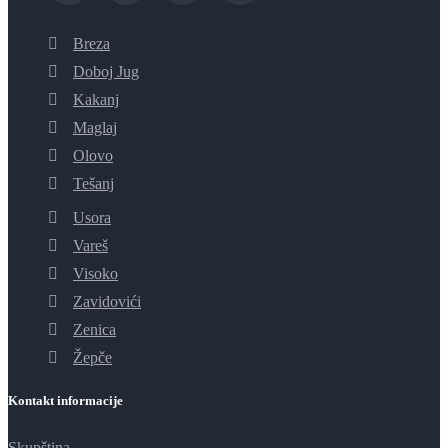
Breza
Doboj Jug
Kakanj
Maglaj
Olovo
Tešanj
Usora
Vareš
Visoko
Zavidovići
Zenica
Žepče
Kontakt informacije
Skupština