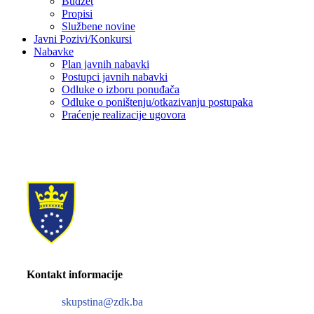
Budžet
Propisi
Službene novine
Javni Pozivi/Konkursi
Nabavke
Plan javnih nabavki
Postupci javnih nabavki
Odluke o izboru ponuđača
Odluke o poništenju/otkazivanju postupaka
Praćenje realizacije ugovora
Kontakt informacije
skupstina@zdk.ba