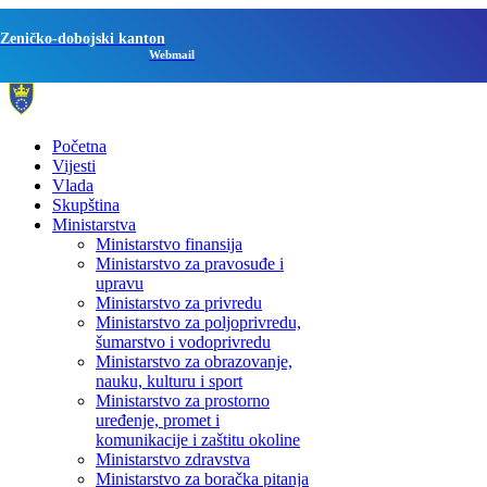
Zeničko-dobojski kanton
Webmail
Početna
Vijesti
Vlada
Skupština
Ministarstva
Ministarstvo finansija
Ministarstvo za pravosuđe i
upravu
Ministarstvo za privredu
Ministarstvo za poljoprivredu,
šumarstvo i vodoprivredu
Ministarstvo za obrazovanje,
nauku, kulturu i sport
Ministarstvo za prostorno
uređenje, promet i
komunikacije i zaštitu okoline
Ministarstvo zdravstva
Ministarstvo za boračka pitanja