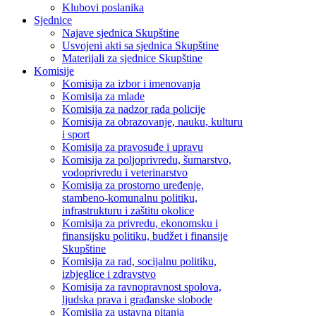
Klubovi poslanika
Sjednice
Najave sjednica Skupštine
Usvojeni akti sa sjednica Skupštine
Materijali za sjednice Skupštine
Komisije
Komisija za izbor i imenovanja
Komisija za mlade
Komisija za nadzor rada policije
Komisija za obrazovanje, nauku, kulturu
i sport
Komisija za pravosuđe i upravu
Komisija za poljoprivredu, šumarstvo,
vodoprivredu i veterinarstvo
Komisija za prostorno uređenje,
stambeno-komunalnu politiku,
infrastrukturu i zaštitu okolice
Komisija za privredu, ekonomsku i
finansijsku politiku, budžet i finansije
Skupštine
Komisija za rad, socijalnu politiku,
izbjeglice i zdravstvo
Komisija za ravnopravnost spolova,
ljudska prava i građanske slobode
Komisija za ustavna pitanja