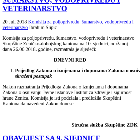
ŠUMARSTVO, VODOPRIVREDU I
VETERINARSTVO
20 Juli 2018
Komisija za poljoprivredu, šumarstvo, vodoprivredu i
veterinarstvo
Ibrahim Slipic
Komisija za poljoprivredu, šumarstvo, vodoprivredu i veterinarstvo
Skupštine Zeničko-dobojskog kantona na 10. sjednici, održanoj
dana 26.06.2018. godine, razmatrala je sljedeći:
DNEVNI RED
Prijedlog
Zakona
o
izmjenama
i
dopunama
Zakona
o
osni
skra
ćeni
postupak
Nakon razmatranja Prijedloga Zakona o izmjenama i dopunama
Zakona o osnivanju Javne ustanove Institut za zdravlje i sigurnost
hrane Zenica, Komisija je isti podržala i predložila Skupštini
Kantona da navedeni Zakon donese.
Stručna služba Skupštine ZDK
OBAVIJEST SA 9. SJEDNICE