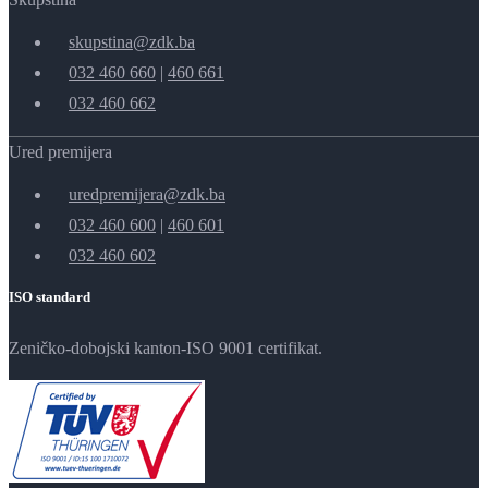
skupstina@zdk.ba
032 460 660
|
460 661
032 460 662
Ured premijera
uredpremijera@zdk.ba
032 460 600
|
460 601
032 460 602
ISO standard
Zeničko-dobojski kanton-ISO 9001 certifikat.