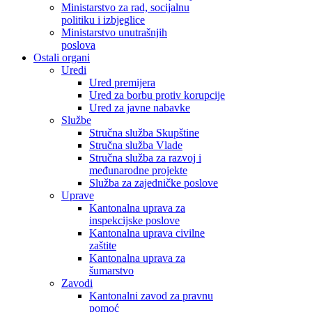
Ministarstvo za rad, socijalnu
politiku i izbjeglice
Ministarstvo unutrašnjih
poslova
Ostali organi
Uredi
Ured premijera
Ured za borbu protiv korupcije
Ured za javne nabavke
Službe
Stručna služba Skupštine
Stručna služba Vlade
Stručna služba za razvoj i
međunarodne projekte
Služba za zajedničke poslove
Uprave
Kantonalna uprava za
inspekcijske poslove
Kantonalna uprava civilne
zaštite
Kantonalna uprava za
šumarstvo
Zavodi
Kantonalni zavod za pravnu
pomoć