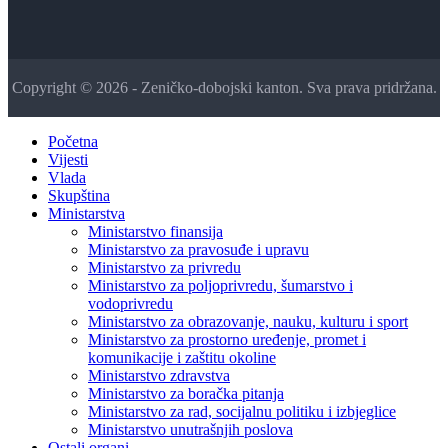
Copyright © 2026 - Zeničko-dobojski kanton. Sva prava pridržana.
Početna
Vijesti
Vlada
Skupština
Ministarstva
Ministarstvo finansija
Ministarstvo za pravosuđe i upravu
Ministarstvo za privredu
Ministarstvo za poljoprivredu, šumarstvo i
vodoprivredu
Ministarstvo za obrazovanje, nauku, kulturu i sport
Ministarstvo za prostorno uređenje, promet i
komunikacije i zaštitu okoline
Ministarstvo zdravstva
Ministarstvo za boračka pitanja
Ministarstvo za rad, socijalnu politiku i izbjeglice
Ministarstvo unutrašnjih poslova
Ostali organi