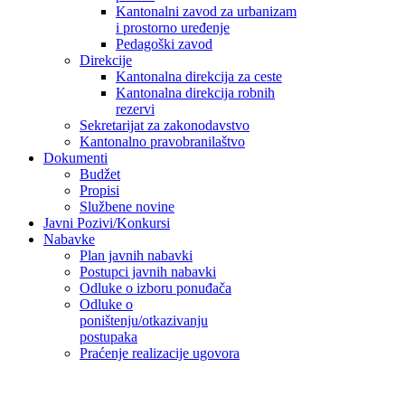
Kantonalni zavod za urbanizam
i prostorno uređenje
Pedagoški zavod
Direkcije
Kantonalna direkcija za ceste
Kantonalna direkcija robnih
rezervi
Sekretarijat za zakonodavstvo
Kantonalno pravobranilaštvo
Dokumenti
Budžet
Propisi
Službene novine
Javni Pozivi/Konkursi
Nabavke
Plan javnih nabavki
Postupci javnih nabavki
Odluke o izboru ponuđača
Odluke o
poništenju/otkazivanju
postupaka
Praćenje realizacije ugovora