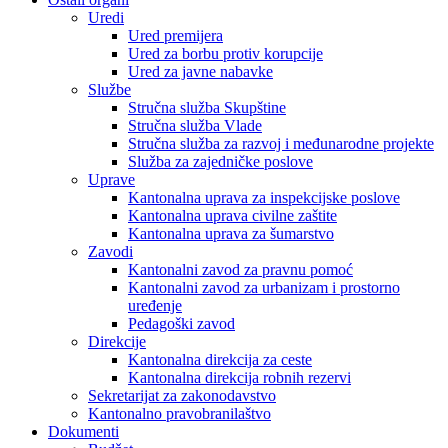
Uredi
Ured premijera
Ured za borbu protiv korupcije
Ured za javne nabavke
Službe
Stručna služba Skupštine
Stručna služba Vlade
Stručna služba za razvoj i međunarodne projekte
Služba za zajedničke poslove
Uprave
Kantonalna uprava za inspekcijske poslove
Kantonalna uprava civilne zaštite
Kantonalna uprava za šumarstvo
Zavodi
Kantonalni zavod za pravnu pomoć
Kantonalni zavod za urbanizam i prostorno
uređenje
Pedagoški zavod
Direkcije
Kantonalna direkcija za ceste
Kantonalna direkcija robnih rezervi
Sekretarijat za zakonodavstvo
Kantonalno pravobranilaštvo
Dokumenti