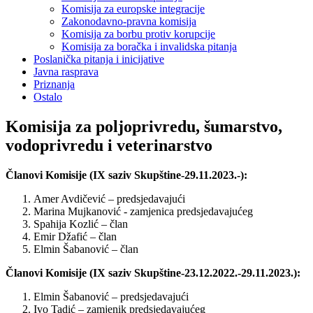
Komisija za europske integracije
Zakonodavno-pravna komisija
Komisija za borbu protiv korupcije
Komisija za boračka i invalidska pitanja
Poslanička pitanja i inicijative
Javna rasprava
Priznanja
Ostalo
Komisija za poljoprivredu, šumarstvo,
vodoprivredu i veterinarstvo
Članovi Komisije (IX saziv Skupštine-29.11.2023.-):
Amer Avdičević – predsjedavajući
Marina Mujkanović - zamjenica predsjedavajućeg
Spahija Kozlić – član
Emir Džafić – član
Elmin Šabanović – član
Članovi Komisije (IX saziv Skupštine-23.12.2022.-29.11.2023.):
Elmin Šabanović – predsjedavajući
Ivo Tadić – zamjenik predsjedavajućeg