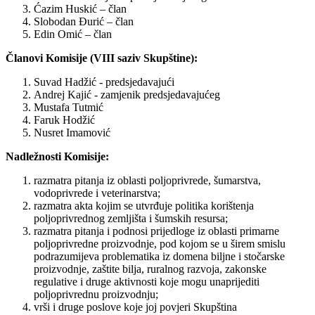
Ćazim Huskić – član
Slobodan Đurić – član
Edin Omić – član
Članovi Komisije (VIII saziv Skupštine):
Suvad Hadžić - predsjedavajući
Andrej Kajić - zamjenik predsjedavajućeg
Mustafa Tutmić
Faruk Hodžić
Nusret Imamović
Nadležnosti Komisije:
razmatra pitanja iz oblasti poljoprivrede, šumarstva,
vodoprivrede i veterinarstva;
razmatra akta kojim se utvrđuje politika korištenja
poljoprivrednog zemljišta i šumskih resursa;
razmatra pitanja i podnosi prijedloge iz oblasti primarne
poljoprivredne proizvodnje, pod kojom se u širem smislu
podrazumijeva problematika iz domena biljne i stočarske
proizvodnje, zaštite bilja, ruralnog razvoja, zakonske
regulative i druge aktivnosti koje mogu unaprijediti
poljoprivrednu proizvodnju;
vrši i druge poslove koje joj povjeri Skupština