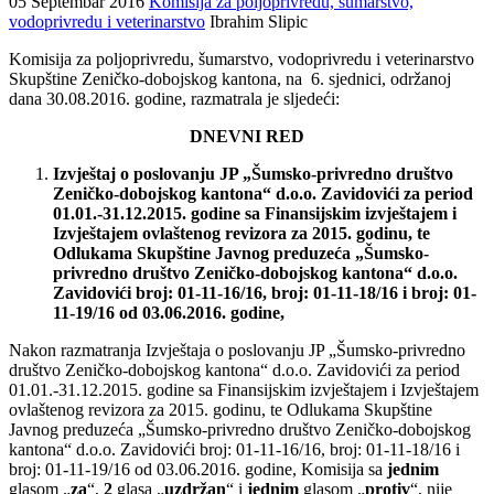
05 Septembar 2016
Komisija za poljoprivredu, šumarstvo,
vodoprivredu i veterinarstvo
Ibrahim Slipic
Komisija za poljoprivredu, šumarstvo, vodoprivredu i veterinarstvo
Skupštine Zeničko-dobojskog kantona, na 6. sjednici, održanoj
dana 30.08.2016. godine, razmatrala je sljedeći:
DNEVNI RED
Izvještaj o poslovanju JP „Šumsko-privredno društvo
Zeničko-dobojskog kantona“ d.o.o. Zavidovići za period
01.01.-31.12.2015. godine sa Finansijskim izvještajem i
Izvještajem ovlaštenog revizora za 2015. godinu, te
Odlukama Skupštine Javnog preduzeća „Šumsko-
privredno društvo Zeničko-dobojskog kantona“ d.o.o.
Zavidovići broj: 01-11-16/16, broj: 01-11-18/16 i broj: 01-
11-19/16 od 03.06.2016. godine,
Nakon razmatranja Izvještaja o poslovanju JP „Šumsko-privredno
društvo Zeničko-dobojskog kantona“ d.o.o. Zavidovići za period
01.01.-31.12.2015. godine sa Finansijskim izvještajem i Izvještajem
ovlaštenog revizora za 2015. godinu, te Odlukama Skupštine
Javnog preduzeća „Šumsko-privredno društvo Zeničko-dobojskog
kantona“ d.o.o. Zavidovići broj: 01-11-16/16, broj: 01-11-18/16 i
broj: 01-11-19/16 od 03.06.2016. godine, Komisija sa
jednim
glasom „
za
“,
2
glasa „
uzdržan
“ i
jednim
glasom „
protiv
“, nije