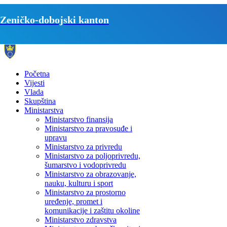
Zeničko-dobojski kanton
Početna
Vijesti
Vlada
Skupština
Ministarstva
Ministarstvo finansija
Ministarstvo za pravosuđe i
upravu
Ministarstvo za privredu
Ministarstvo za poljoprivredu,
šumarstvo i vodoprivredu
Ministarstvo za obrazovanje,
nauku, kulturu i sport
Ministarstvo za prostorno
uređenje, promet i
komunikacije i zaštitu okoline
Ministarstvo zdravstva