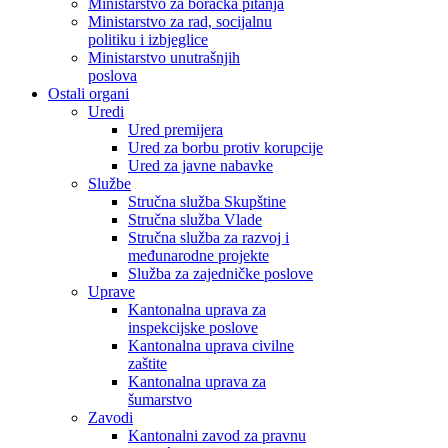
Ministarstvo za boračka pitanja
Ministarstvo za rad, socijalnu
politiku i izbjeglice
Ministarstvo unutrašnjih
poslova
Ostali organi
Uredi
Ured premijera
Ured za borbu protiv korupcije
Ured za javne nabavke
Službe
Stručna služba Skupštine
Stručna služba Vlade
Stručna služba za razvoj i
međunarodne projekte
Služba za zajedničke poslove
Uprave
Kantonalna uprava za
inspekcijske poslove
Kantonalna uprava civilne
zaštite
Kantonalna uprava za
šumarstvo
Zavodi
Kantonalni zavod za pravnu