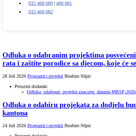
032 460 680
|
460 681
032 460 682
Odluka o odabranim projektima posvećenim o
rata i zaštite porodice sa djecom, koje će 
28 Juli 2026
Programi i projekti
Ibrahim Slipic
Preuzmi dodatak:
Odluka_odabrani_projekti-znacajni_datumi-MRSP-2026
Odluka o odabiru projekata za dodjelu bud
kantona
24 Juli 2026
Programi i projekti
Ibrahim Slipic
Preuzmi dodatak: