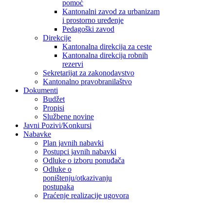
pomoć
Kantonalni zavod za urbanizam
i prostorno uređenje
Pedagoški zavod
Direkcije
Kantonalna direkcija za ceste
Kantonalna direkcija robnih
rezervi
Sekretarijat za zakonodavstvo
Kantonalno pravobranilaštvo
Dokumenti
Budžet
Propisi
Službene novine
Javni Pozivi/Konkursi
Nabavke
Plan javnih nabavki
Postupci javnih nabavki
Odluke o izboru ponuđača
Odluke o
poništenju/otkazivanju
postupaka
Praćenje realizacije ugovora