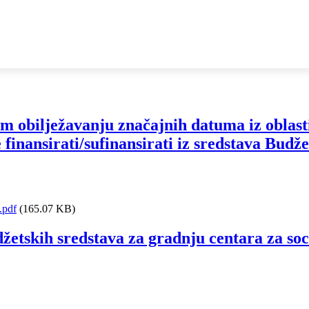
bilježavanju značajnih datuma iz oblasti so
se finansirati/sufinansirati iz sredstava Bu
.pdf
(165.07 KB)
žetskih sredstava za gradnju centara za so