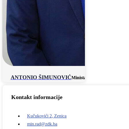
ANTONIO ŠIMUNOVIĆ
Ministar
Kontakt informacije
Kučukovići 2, Zenica
min.rad@zdk.ba