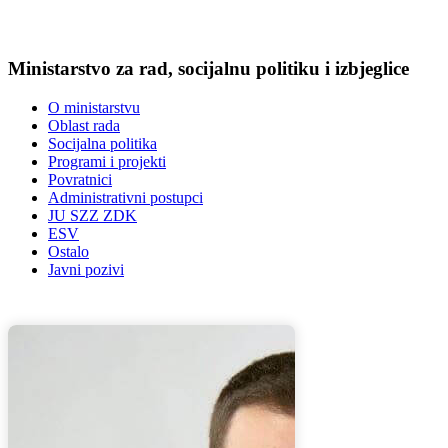
Ministarstvo za rad, socijalnu politiku i izbjeglice
O ministarstvu
Oblast rada
Socijalna politika
Programi i projekti
Povratnici
Administrativni postupci
JU SZZ ZDK
ESV
Ostalo
Javni pozivi