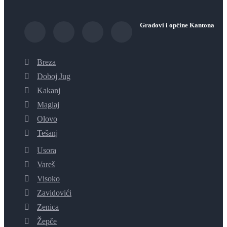
Gradovi i općine Kantona
Breza
Doboj Jug
Kakanj
Maglaj
Olovo
Tešanj
Usora
Vareš
Visoko
Zavidovići
Zenica
Žepče