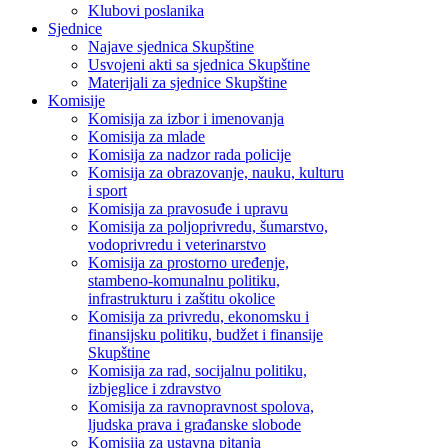
Klubovi poslanika
Sjednice
Najave sjednica Skupštine
Usvojeni akti sa sjednica Skupštine
Materijali za sjednice Skupštine
Komisije
Komisija za izbor i imenovanja
Komisija za mlade
Komisija za nadzor rada policije
Komisija za obrazovanje, nauku, kulturu
i sport
Komisija za pravosuđe i upravu
Komisija za poljoprivredu, šumarstvo,
vodoprivredu i veterinarstvo
Komisija za prostorno uređenje,
stambeno-komunalnu politiku,
infrastrukturu i zaštitu okolice
Komisija za privredu, ekonomsku i
finansijsku politiku, budžet i finansije
Skupštine
Komisija za rad, socijalnu politiku,
izbjeglice i zdravstvo
Komisija za ravnopravnost spolova,
ljudska prava i građanske slobode
Komisija za ustavna pitanja