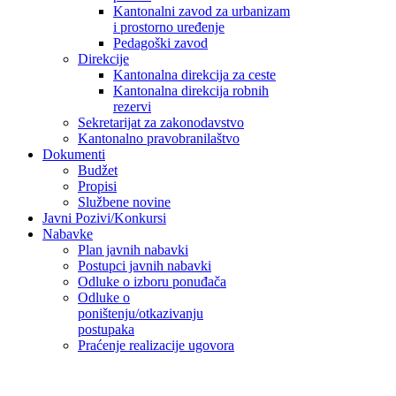
Kantonalni zavod za urbanizam
i prostorno uređenje
Pedagoški zavod
Direkcije
Kantonalna direkcija za ceste
Kantonalna direkcija robnih
rezervi
Sekretarijat za zakonodavstvo
Kantonalno pravobranilaštvo
Dokumenti
Budžet
Propisi
Službene novine
Javni Pozivi/Konkursi
Nabavke
Plan javnih nabavki
Postupci javnih nabavki
Odluke o izboru ponuđača
Odluke o
poništenju/otkazivanju
postupaka
Praćenje realizacije ugovora