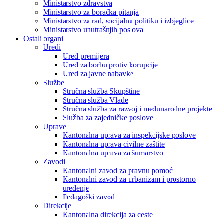
Ministarstvo zdravstva
Ministarstvo za boračka pitanja
Ministarstvo za rad, socijalnu politiku i izbjeglice
Ministarstvo unutrašnjih poslova
Ostali organi
Uredi
Ured premijera
Ured za borbu protiv korupcije
Ured za javne nabavke
Službe
Stručna služba Skupštine
Stručna služba Vlade
Stručna služba za razvoj i međunarodne projekte
Služba za zajedničke poslove
Uprave
Kantonalna uprava za inspekcijske poslove
Kantonalna uprava civilne zaštite
Kantonalna uprava za šumarstvo
Zavodi
Kantonalni zavod za pravnu pomoć
Kantonalni zavod za urbanizam i prostorno
uređenje
Pedagoški zavod
Direkcije
Kantonalna direkcija za ceste