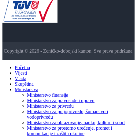
Copyright © 2026 - Zeničko-dobojski kanton. Sva prava pridržana.
Početna
Vijesti
Vlada
Skupština
Ministarstva
Ministarstvo finansija
Ministarstvo za pravosuđe i upravu
Ministarstvo za privredu
Ministarstvo za poljoprivredu, šumarstvo i
vodoprivredu
Ministarstvo za obrazovanje, nauku, kulturu i sport
Ministarstvo za prostorno uređenje, promet i
komunikacije i zaštitu okoline