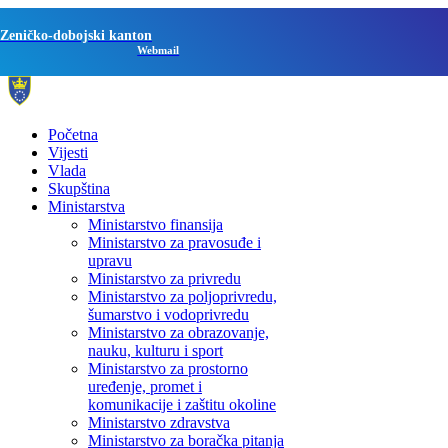
Zeničko-dobojski kanton
Webmail
Početna
Vijesti
Vlada
Skupština
Ministarstva
Ministarstvo finansija
Ministarstvo za pravosuđe i
upravu
Ministarstvo za privredu
Ministarstvo za poljoprivredu,
šumarstvo i vodoprivredu
Ministarstvo za obrazovanje,
nauku, kulturu i sport
Ministarstvo za prostorno
uređenje, promet i
komunikacije i zaštitu okoline
Ministarstvo zdravstva
Ministarstvo za boračka pitanja