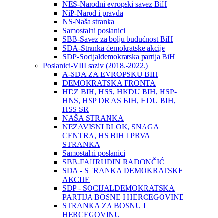
NES-Narodni evropski savez BiH
NiP-Narod i pravda
NS-Naša stranka
Samostalni poslanici
SBB-Savez za bolju budućnost BiH
SDA-Stranka demokratske akcije
SDP-Socijaldemokratska partija BiH
Poslanici-VIII saziv (2018.-2022.)
A-SDA ZA EVROPSKU BIH
DEMOKRATSKA FRONTA
HDZ BIH, HSS, HKDU BIH, HSP-
HNS, HSP DR AS BIH, HDU BIH,
HSS SR
NAŠA STRANKA
NEZAVISNI BLOK, SNAGA
CENTRA, HS BIH I PRVA
STRANKA
Samostalni poslanici
SBB-FAHRUDIN RADONČIĆ
SDA - STRANKA DEMOKRATSKE
AKCIJE
SDP - SOCIJALDEMOKRATSKA
PARTIJA BOSNE I HERCEGOVINE
STRANKA ZA BOSNU I
HERCEGOVINU