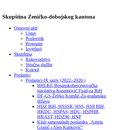
Skupština Zeničko-dobojskog kantona
Osnovni akti
Ustav
Poslovnik
Programi
Izvještaji
Skupština
Rukovodstvo
Stručna služba
Kolegij
Poslanici
Poslanici-IX saziv (2022.-2026.)
BHI-KF-Bosanskohercegovačka
inicijativa-Kasumović Fuad-za BiH
DF-GS-Željko Komšić-Za građansku
državu
HDZ BiH, HSSSR, HSS, HSP BIH,
HKDU, HSPAS, HDU, HSPHB,
HRAST, HDZ90, HNP
Klub samostalnih poslanika „Amela
Granić i Alen Kapković“