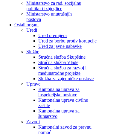
Ministarstvo za rad, socijalnu
politiku i izbjeglice
Ministarstvo unutrašnjih
poslova
Ostali organi
Uredi
Ured premijera
Ured za borbu protiv korupcije
Ured za javne nabavke
Službe
Stručna služba Skupštine
Stručna služba Vlade
Stručna služba za razvoj i
međunarodne projekte
Služba za zajedničke poslove
Uprave
Kantonalna uprava za
inspekcijske poslove
Kantonalna uprava civilne
zaštite
Kantonalna uprava za
šumarstvo
Zavodi
Kantonalni zavod za pravnu
pomoć