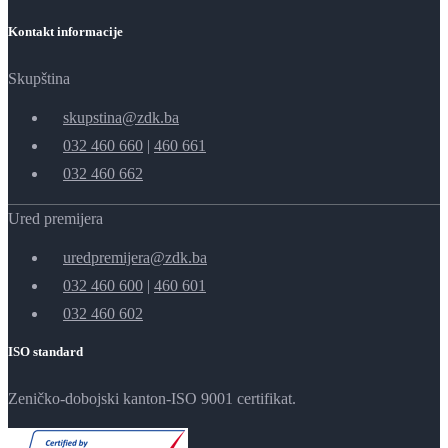
Kontakt informacije
Skupština
skupstina@zdk.ba
032 460 660
|
460 661
032 460 662
Ured premijera
uredpremijera@zdk.ba
032 460 600
|
460 601
032 460 602
ISO standard
Zeničko-dobojski kanton-ISO 9001 certifikat.