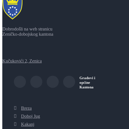
Dobrodošli na web stranicu
Zeničko-dobojskog kantona
Kučukovići 2, Zenica
Gradovi i
općine
Kantona
Breza
Doboj Jug
Kakanj