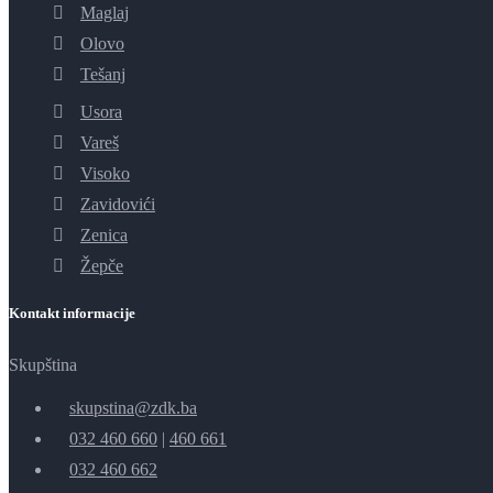
Maglaj
Olovo
Tešanj
Usora
Vareš
Visoko
Zavidovići
Zenica
Žepče
Kontakt informacije
Skupština
skupstina@zdk.ba
032 460 660
|
460 661
032 460 662