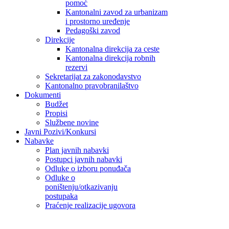
pomoć
Kantonalni zavod za urbanizam
i prostorno uređenje
Pedagoški zavod
Direkcije
Kantonalna direkcija za ceste
Kantonalna direkcija robnih
rezervi
Sekretarijat za zakonodavstvo
Kantonalno pravobranilaštvo
Dokumenti
Budžet
Propisi
Službene novine
Javni Pozivi/Konkursi
Nabavke
Plan javnih nabavki
Postupci javnih nabavki
Odluke o izboru ponuđača
Odluke o
poništenju/otkazivanju
postupaka
Praćenje realizacije ugovora