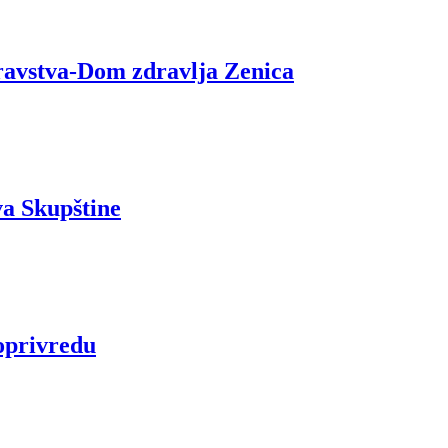
dravstva-Dom zdravlja Zenica
va Skupštine
oprivredu