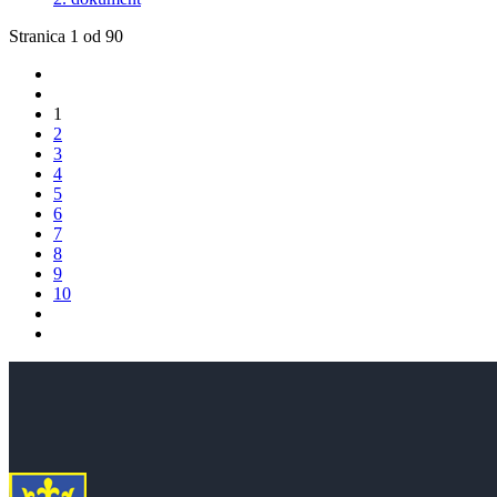
Stranica 1 od 90
1
2
3
4
5
6
7
8
9
10