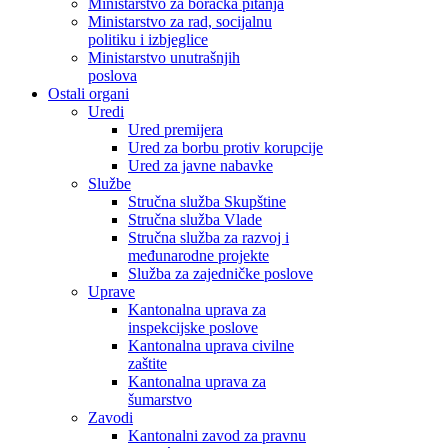
Ministarstvo za boračka pitanja
Ministarstvo za rad, socijalnu
politiku i izbjeglice
Ministarstvo unutrašnjih
poslova
Ostali organi
Uredi
Ured premijera
Ured za borbu protiv korupcije
Ured za javne nabavke
Službe
Stručna služba Skupštine
Stručna služba Vlade
Stručna služba za razvoj i
međunarodne projekte
Služba za zajedničke poslove
Uprave
Kantonalna uprava za
inspekcijske poslove
Kantonalna uprava civilne
zaštite
Kantonalna uprava za
šumarstvo
Zavodi
Kantonalni zavod za pravnu