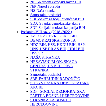
NES-Narodni evropski savez BiH
NiP-Narod i pravda
NS-Naša stranka
Samostalni poslanici
SBB-Savez za bolju budućnost BiH
SDA-Stranka demokratske akcije
SDP-Socijaldemokratska partija BiH
Poslanici-VIII saziv (2018.-2022.)
A-SDA ZA EVROPSKU BIH
DEMOKRATSKA FRONTA
HDZ BIH, HSS, HKDU BIH, HSP-
HNS, HSP DR AS BIH, HDU BIH,
HSS SR
NAŠA STRANKA
NEZAVISNI BLOK, SNAGA
CENTRA, HS BIH I PRVA
STRANKA
Samostalni poslanici
SBB-FAHRUDIN RADONČIĆ
SDA - STRANKA DEMOKRATSKE
AKCIJE
SDP - SOCIJALDEMOKRATSKA
PARTIJA BOSNE I HERCEGOVINE
STRANKA ZA BOSNU I
HERCEGOVINU