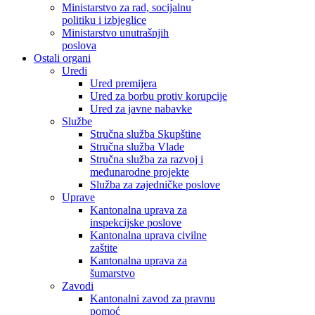
Ministarstvo za rad, socijalnu
politiku i izbjeglice
Ministarstvo unutrašnjih
poslova
Ostali organi
Uredi
Ured premijera
Ured za borbu protiv korupcije
Ured za javne nabavke
Službe
Stručna služba Skupštine
Stručna služba Vlade
Stručna služba za razvoj i
međunarodne projekte
Služba za zajedničke poslove
Uprave
Kantonalna uprava za
inspekcijske poslove
Kantonalna uprava civilne
zaštite
Kantonalna uprava za
šumarstvo
Zavodi
Kantonalni zavod za pravnu
pomoć