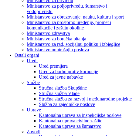
Ministarstvo za privredu
Ministarstvo za poljoprivredu, šumarstvo i
vodoprivredu
Ministarstvo za obrazovanje, nauku, kulturu i sport
Ministarstvo za prostorno uređenje, promet i
komunikacije i zaštitu okoline
Ministarstvo zdravstva
Ministarstvo za boračka pitanja
Ministarstvo za rad, socijalnu politiku i izbjeglice
Ministarstvo unutrašnjih poslova
Ostali organi
Uredi
Ured premijera
Ured za borbu protiv korupcije
Ured za javne nabavke
Službe
Stručna služba Skupštine
Stručna služba Vlade
Stručna služba za razvoj i međunarodne projekte
Služba za zajedničke poslove
Uprave
Kantonalna uprava za inspekcijske poslove
Kantonalna uprava civilne zaštite
Kantonalna uprava za šumarstvo
Zavodi