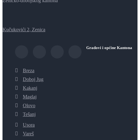
Zeničko-dobojskog kantona
Kučukovići 2, Zenica
Gradovi i općine Kantona
Breza
Doboj Jug
Kakanj
Maglaj
Olovo
Tešanj
Usora
Vareš