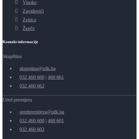
Visoko
Zavidovići
Zenica
Žepče
Kontakt informacije
Skupština
skupstina@zdk.ba
032 460 660
|
460 661
032 460 662
Ured premijera
uredpremijera@zdk.ba
032 460 600
|
460 601
032 460 602