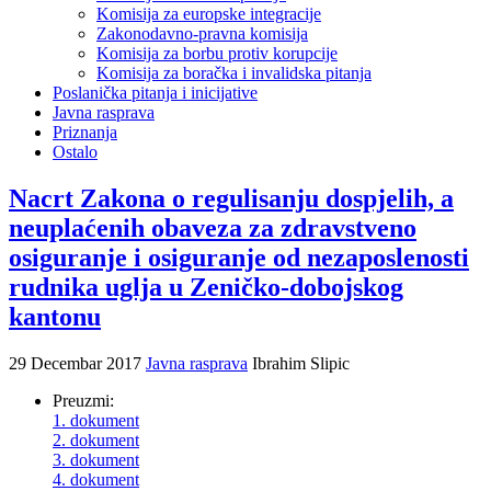
Komisija za europske integracije
Zakonodavno-pravna komisija
Komisija za borbu protiv korupcije
Komisija za boračka i invalidska pitanja
Poslanička pitanja i inicijative
Javna rasprava
Priznanja
Ostalo
Nacrt Zakona o regulisanju dospjelih, a
neuplaćenih obaveza za zdravstveno
osiguranje i osiguranje od nezaposlenosti
rudnika uglja u Zeničko-dobojskog
kantonu
29 Decembar 2017
Javna rasprava
Ibrahim Slipic
Preuzmi:
1. dokument
2. dokument
3. dokument
4. dokument