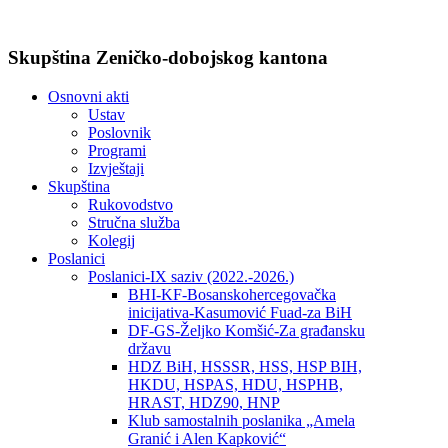
Skupština Zeničko-dobojskog kantona
Osnovni akti
Ustav
Poslovnik
Programi
Izvještaji
Skupština
Rukovodstvo
Stručna služba
Kolegij
Poslanici
Poslanici-IX saziv (2022.-2026.)
BHI-KF-Bosanskohercegovačka
inicijativa-Kasumović Fuad-za BiH
DF-GS-Željko Komšić-Za građansku
državu
HDZ BiH, HSSSR, HSS, HSP BIH,
HKDU, HSPAS, HDU, HSPHB,
HRAST, HDZ90, HNP
Klub samostalnih poslanika „Amela
Granić i Alen Kapković“