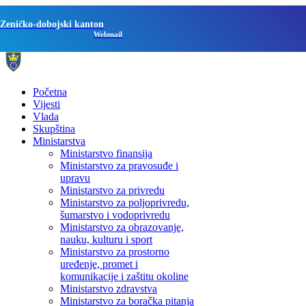
Zeničko-dobojski kanton
Webmail
Početna
Vijesti
Vlada
Skupština
Ministarstva
Ministarstvo finansija
Ministarstvo za pravosuđe i
upravu
Ministarstvo za privredu
Ministarstvo za poljoprivredu,
šumarstvo i vodoprivredu
Ministarstvo za obrazovanje,
nauku, kulturu i sport
Ministarstvo za prostorno
uređenje, promet i
komunikacije i zaštitu okoline
Ministarstvo zdravstva
Ministarstvo za boračka pitanja