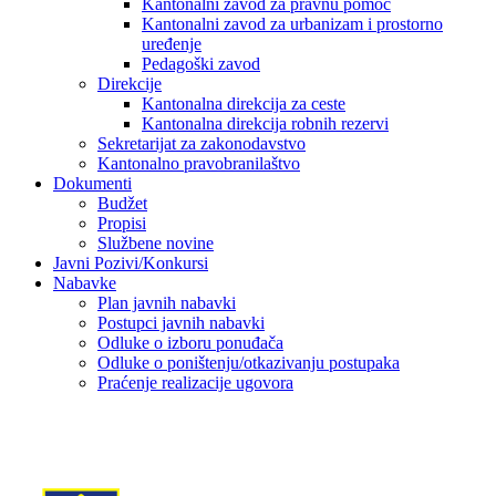
Kantonalni zavod za pravnu pomoć
Kantonalni zavod za urbanizam i prostorno
uređenje
Pedagoški zavod
Direkcije
Kantonalna direkcija za ceste
Kantonalna direkcija robnih rezervi
Sekretarijat za zakonodavstvo
Kantonalno pravobranilaštvo
Dokumenti
Budžet
Propisi
Službene novine
Javni Pozivi/Konkursi
Nabavke
Plan javnih nabavki
Postupci javnih nabavki
Odluke o izboru ponuđača
Odluke o poništenju/otkazivanju postupaka
Praćenje realizacije ugovora