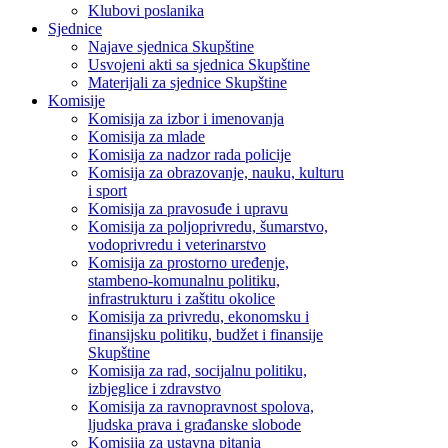
Klubovi poslanika
Sjednice
Najave sjednica Skupštine
Usvojeni akti sa sjednica Skupštine
Materijali za sjednice Skupštine
Komisije
Komisija za izbor i imenovanja
Komisija za mlade
Komisija za nadzor rada policije
Komisija za obrazovanje, nauku, kulturu
i sport
Komisija za pravosuđe i upravu
Komisija za poljoprivredu, šumarstvo,
vodoprivredu i veterinarstvo
Komisija za prostorno uređenje,
stambeno-komunalnu politiku,
infrastrukturu i zaštitu okolice
Komisija za privredu, ekonomsku i
finansijsku politiku, budžet i finansije
Skupštine
Komisija za rad, socijalnu politiku,
izbjeglice i zdravstvo
Komisija za ravnopravnost spolova,
ljudska prava i građanske slobode
Komisija za ustavna pitanja