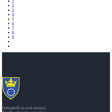
1
2
3
4
5
6
7
8
9
Dobrodošli na web stranicu