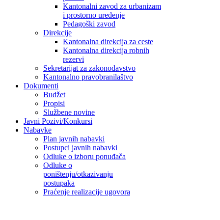
Kantonalni zavod za urbanizam
i prostorno uređenje
Pedagoški zavod
Direkcije
Kantonalna direkcija za ceste
Kantonalna direkcija robnih
rezervi
Sekretarijat za zakonodavstvo
Kantonalno pravobranilaštvo
Dokumenti
Budžet
Propisi
Službene novine
Javni Pozivi/Konkursi
Nabavke
Plan javnih nabavki
Postupci javnih nabavki
Odluke o izboru ponuđača
Odluke o
poništenju/otkazivanju
postupaka
Praćenje realizacije ugovora