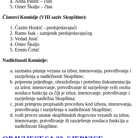
Anita Paurić – član
Omer Škaljo – član
Članovi Komisije (VIII saziv Skupštine):
Ćazim Huskić - predsjedavajući
Ramo Isak - zamjenik predsjedavajućeg
Vedad Jusić
Omer Škaljo
Ermin Čehić
Nadležnosti Komisije:
razmatra pitanja vezana za izbor, imenovanja, potvrđivanja i
razrješenja u nadležnosti Skupštine;
priprema prijedloge, obrazloženja i potrebnu dokumentaciju
za izbor, imenovanje, potvrđivanje ili razrješenje svih osoba
nosilaca funkcija za čiji je izbor, imenovanje, potvrđivanje i
razrješenje nadležna Skupština;
prati primjenu propisanih procedura kod izbora, imenovanja,
potvrđivanja i razrješenja u nadležnosti Skupštine;
vodi proces unutar skupštinskih dogovora vezanih za izbor,
imenovanje, potvrđivanje ili razrješenje nosilaca funkcija u
nadležnosti Skupštine.