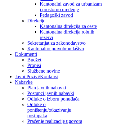
Kantonalni zavod za urbanizam
i prostorno uređenje
Pedagoški zavod
Direkcije
Kantonalna direkcija za ceste
Kantonalna direkcija robnih
rezervi
Sekretarijat za zakonodavstvo
Kantonalno pravobranilaštvo
Dokumenti
Budžet
Propisi
Službene novine
Javni Pozivi/Konkursi
Nabavke
Plan javnih nabavki
Postupci javnih nabavki
Odluke o izboru ponuđača
Odluke o
poništenju/otkazivanju
postupaka
Praćenje realizacije ugovora