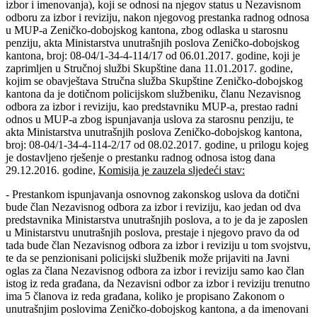
izbor i imenovanja), koji se odnosi na njegov status u Nezavisnom
odboru za izbor i reviziju, nakon njegovog prestanka radnog odnosa
u MUP-a Zeničko-dobojskog kantona, zbog odlaska u starosnu
penziju, akta Ministarstva unutrašnjih poslova Zeničko-dobojskog
kantona, broj: 08-04/1-34-4-114/17 od 06.01.2017. godine, koji je
zaprimljen u Stručnoj službi Skupštine dana 11.01.2017. godine,
kojim se obavještava Stručna služba Skupštine Zeničko-dobojskog
kantona da je dotičnom policijskom službeniku, članu Nezavisnog
odbora za izbor i reviziju, kao predstavniku MUP-a, prestao radni
odnos u MUP-a zbog ispunjavanja uslova za starosnu penziju, te
akta Ministarstva unutrašnjih poslova Zeničko-dobojskog kantona,
broj: 08-04/1-34-4-114-2/17 od 08.02.2017. godine, u prilogu kojeg
je dostavljeno rješenje o prestanku radnog odnosa istog dana
29.12.2016. godine,
Komisija je zauzela sljedeći stav:
- Prestankom ispunjavanja osnovnog zakonskog uslova da dotični
bude član Nezavisnog odbora za izbor i reviziju, kao jedan od dva
predstavnika Ministarstva unutrašnjih poslova, a to je da je zaposlen
u Ministarstvu unutrašnjih poslova, prestaje i njegovo pravo da od
tada bude član Nezavisnog odbora za izbor i reviziju u tom svojstvu,
te da se penzionisani policijski službenik može prijaviti na Javni
oglas za člana Nezavisnog odbora za izbor i reviziju samo kao član
istog iz reda građana, da Nezavisni odbor za izbor i reviziju trenutno
ima 5 članova iz reda građana, koliko je propisano Zakonom o
unutrašnjim poslovima Zeničko-dobojskog kantona, a da imenovani