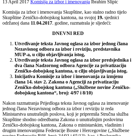
13 April 2017
Komisija za izbor i imenovanja
Ibrahim Slipic
Komisija za izbor i imenovanja Skupštine, kao stalno radno tijelo
Skupštine Zeničko-dobojskog kantona, na svojoj
19.
sjednici
održanoj dana
11
.
04.2017
. godine, razmatrala je sljedeći:
DNEVNI RED
Utvrđivanje teksta Javnog oglasa za izbor jednog člana
Nezavisnog odbora za izbor i reviziju, predstavnika
MUP-a, u cilju objavljivanja istog,
Utvrđivanje teksta Javnog oglasa za izbor predsjednika i
dva člana Nadzornog odbora Agencije za privatizaciju
Zeničko-dobojskog kantona, u cilju objavljivanja istog.
Inicijativa Komisije za izbor i imenovanja za izmjenu
člana 14. stav 2. Zakona o Agenciji za privatizaciju
Zeničko-dobojskog kantona („Službene novine Zeničko-
dobojskog kantona“, broj: 4/97 i 8/10)
Nakon razmatranja Prijedloga teksta Javnog oglasa za imenovanje
jednog člana Nezavisnog odbora za izbor i reviziju iz reda
Ministarstva unutrašnjih poslova, koji je pripremila Stručna služba
Skupštine shodno odredbama Zakona o unutrašnjim poslovima
Zeničko-dobojskog kantona, Zakona o ministarskim, vladinim i
drugim imenovanjima Federacije Bosne i Hercegovine („Službene
novine Federacije BiH, broj: 34/03 i 65/13), kao i Poslovnika