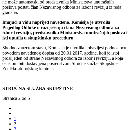
ne može automatski od predstavnika Ministarstva unutrašnjih
poslova postati član Nezavisnog odbora za izbor i reviziju iz reda
građana.
Imajući u vidu naprijed navedeno, Komisija je utvrdila
Prijedlog Odluke o razrješenju člana Nezavisnog odbora za
izbor i reviziju, predstavnika Ministarstva unutrašnjih poslova i
isti uputila u skupštinsku proceduru.
Shodno zauzetom stavu, Komisija je utvrdila i obavijest podnosiocu
povodom navedenog dopisa od 20.01.2017. godine, koji je istoj
proslijeđen od strane Nezavisnog odbora za izbor i reviziju, a koja
će istom biti dostavljena posredstvom Stručne službe Skupštine
Zeničko-dobojskog kantona.
STRUČNA SLUŽBA SKUPŠTINE
Stranica 2 od 5
1
2
3