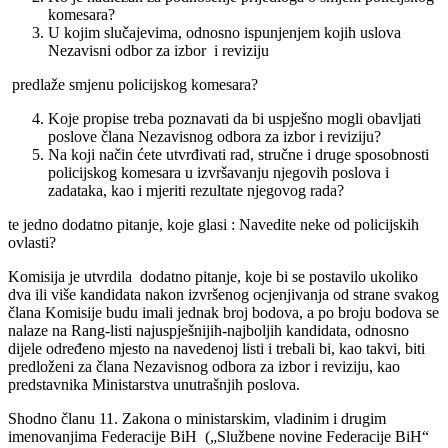
komesara?
U kojim slučajevima, odnosno ispunjenjem kojih uslova
Nezavisni odbor za izbor i reviziju
predlaže smjenu policijskog komesara?
Koje propise treba poznavati da bi uspješno mogli obavljati
poslove člana Nezavisnog odbora za izbor i reviziju?
Na koji način ćete utvrđivati rad, stručne i druge sposobnosti
policijskog komesara u izvršavanju njegovih poslova i
zadataka, kao i mjeriti rezultate njegovog rada?
te jedno dodatno pitanje, koje glasi : Navedite neke od policijskih
ovlasti?
Komisija je utvrdila dodatno pitanje, koje bi se postavilo ukoliko
dva ili više kandidata nakon izvršenog ocjenjivanja od strane svakog
člana Komisije budu imali jednak broj bodova, a po broju bodova se
nalaze na Rang-listi najuspješnijih-najboljih kandidata, odnosno
dijele određeno mjesto na navedenoj listi i trebali bi, kao takvi, biti
predloženi za člana Nezavisnog odbora za izbor i reviziju, kao
predstavnika Ministarstva unutrašnjih poslova.
Shodno članu 11. Zakona o ministarskim, vladinim i drugim
imenovanjima Federacije BiH („Službene novine Federacije BiH“