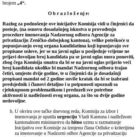
brojem
„4“.
O b r a z l o ž e nj e:
Razlog za podnošenje ove inicijative Komisija vidi u činjenici da
postoje, (na osnovu dosadašnjeg iskustva u provođenju
procedure imenovanja Nadzornog odbora Agencije za
privatizaciju Zeničko-dobojskog kantona), velike poteškoće u
popunjavanju ovog organa kandidatima koji ispunjavaju sve
propisane uslove, jer se na javni oglas u posljednje vrijeme ne
prijavi dovoljan broj kandidata pa se javni oglas mora ponoviti,
zbog čega Komisija smatra da bi se na javni oglas prijavio veći
broj kandidata ukoliko bi mandat Nadzornog odbora trajao
četiri, umjesto dvije godine, te u činjenici da je dosadašnji
propisani mandat od 2 godine suviše kratak da bi se izabrani
predsjednik i članovi detaljno i u potpunosti upoznali sa
cjelokupnom problematikom i preduzeli sve potrebne
aktivnosti iz nadležnosti ovog organa, za što su dvije godine
nedovoljne
.
U okviru ove tačke dnevnog reda, Komisija za izbor i
imenovanja je uputila
urgenciju
Vladi Kantona i nadležnom
kantonalnom ministarstvu da
hitno
uzmu u razmatranje
Inicijativu ove Komisije za izmjenu člana Odluke o kriterijima
za imenovanje u Nadzorni odbor Agencije za privatizaciju