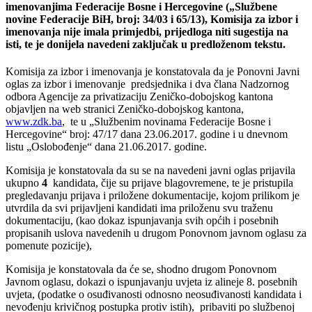
imenovanjima Federacije Bosne i Hercegovine („Službene
novine Federacije BiH, broj: 34/03 i 65/13), Komisija za izbor i
imenovanja nije imala primjedbi, prijedloga niti sugestija na
isti, te je donijela navedeni zaključak u predloženom tekstu.
Komisija za izbor i imenovanja je konstatovala da je Ponovni Javni
oglas za izbor i imenovanje predsjednika i dva člana Nadzornog
odbora Agencije za privatizaciju Zeničko-dobojskog kantona
objavljen na web stranici Zeničko-dobojskog kantona,
www.zdk.ba
, te u „Službenim novinama Federacije Bosne i
Hercegovine“ broj: 47/17 dana 23.06.2017. godine i u dnevnom
listu „Oslobođenje“ dana 21.06.2017. godine.
Komisija je konstatovala da su se na navedeni javni oglas prijavila
ukupno
4
kandidata, čije su prijave blagovremene, te je pristupila
pregledavanju prijava i priložene dokumentacije, kojom prilikom je
utvrdila da svi prijavljeni kandidati ima priloženu svu traženu
dokumentaciju, (kao dokaz ispunjavanja svih općih i posebnih
propisanih uslova navedenih u drugom Ponovnom javnom oglasu za
pomenute pozicije),
Komisija je konstatovala da će se, shodno drugom Ponovnom
Javnom oglasu, dokazi o ispunjavanju uvjeta iz alineje 8. posebnih
uvjeta, (podatke o osuđivanosti odnosno neosuđivanosti kandidata i
nevođenju krivičnog postupka protiv istih), pribaviti po službenoj