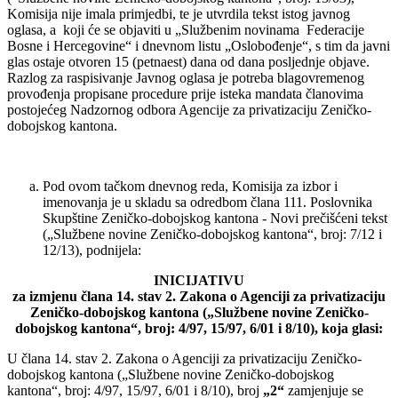
Komisija nije imala primjedbi, te je utvrdila tekst istog javnog
oglasa, a koji će se objaviti u „Službenim novinama Federacije
Bosne i Hercegovine“ i dnevnom listu „Oslobođenje“, s tim da javni
glas ostaje otvoren 15 (petnaest) dana od dana posljednje objave.
Razlog za raspisivanje Javnog oglasa je potreba blagovremenog
provođenja propisane procedure prije isteka mandata članovima
postojećeg Nadzornog odbora Agencije za privatizaciju Zeničko-
dobojskog kantona.
Pod ovom tačkom dnevnog reda, Komisija za izbor i
imenovanja je u skladu sa odredbom člana 111. Poslovnika
Skupštine Zeničko-dobojskog kantona - Novi prečišćeni tekst
(„Službene novine Zeničko-dobojskog kantona“, broj: 7/12 i
12/13), podnijela:
INICIJATIVU
za izmjenu člana 14. stav 2. Zakona o Agenciji za privatizaciju
Zeničko-dobojskog kantona („Službene novine Zeničko-
dobojskog kantona“, broj: 4/97, 15/97, 6/01 i 8/10), koja glasi:
U člana 14. stav 2. Zakona o Agenciji za privatizaciju Zeničko-
dobojskog kantona („Službene novine Zeničko-dobojskog
kantona“, broj: 4/97, 15/97, 6/01 i 8/10), broj
„2“
zamjenjuje se