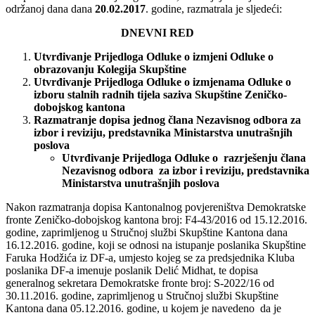
održanoj dana dana
20
.
02.2017
. godine, razmatrala je sljedeći:
DNEVNI RED
Utvrđivanje
Prijedloga
Odluke o
izmjeni Odluke o
obrazovanju Kolegija Skupštine
Utvrđivanje
Prijedloga
Odluke o
izmjenama Odluke o
izboru stalnih radnih tijela
saziva Skupštine
Zeničko-
dobojskog kantona
Razmatranje dopisa jednog člana Nezavisnog odbora za
izbor i reviziju, predstavnika Ministarstva unutrašnjih
poslova
Utvrđivanje
Prijedloga
Odluke o
razrješenju člana
Nezavisnog odbora za izbor i reviziju,
predstavnika
Ministarstva unutrašnjih poslova
Nakon razmatranja dopisa Kantonalnog povjereništva Demokratske
fronte Zeničko-dobojskog kantona broj: F4-43/2016 od 15.12.2016.
godine, zaprimljenog u Stručnoj službi Skupštine Kantona dana
16.12.2016. godine, koji se odnosi na istupanje poslanika Skupštine
Faruka Hodžića iz DF-a, umjesto kojeg se za predsjednika Kluba
poslanika DF-a imenuje poslanik Delić Midhat, te dopisa
generalnog sekretara Demokratske fronte broj: S-2022/16 od
30.11.2016. godine, zaprimljenog u Stručnoj službi Skupštine
Kantona dana 05.12.2016. godine, u kojem je navedeno da je