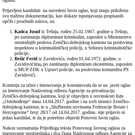
oglasu.
Prijavljeni kandidati na navedeni Javni oglas, koji imaju priloženu
svu traženu dokumentaciju, kao dokaze ispunjavanja propisanih
općih i posebnih uslova, su:
Katica Jusuf
iz Tešnja, rođen 25.02.1967. godine u Tešnju,
po zanimanju diplomirani kriminalist, zaposlen u Ministarstvu
unutrašnjih poslova Zeničko-dobojskog kantona na poslovima
inspektora u kriminalističkoj policiji, u Sektoru kriminalističke
policije,
Bešić Ferid
iz Zavidovića, rođen 01.04.1972. godine, u
Zavidovićima
,
po zanimanju diplomirani ekonimista, zaposlen
u MUP ZDK u Upravi policije, na poslovima komandira PS
Zavidovići.
Komisija za izbor i imenovanja je konstatovala da se na javni oglas
za imenovanje Nadzornog odbora Agencije za privatizaciju
Zeničko-dobojskog kantona, koji je objavljen u novinskom listu
„Oslobođenje“ dana 14.04.2017. godine i na web stranici Zeničko-
dobojskog kantona, te u „Službenim novinama Federacije Bosne i
Hercegovine” broj: 28/17 od 14.04.2017. godine, nije prijavio ni
jedan kandidat, te da je potrebno objaviti Ponovni Javni oglas.
Nakon razmatranja Prijedloga teksta Ponovnog Javnog oglasa za
imenovanje predsjednika i dva člana Nadzornog odbora Agencije za