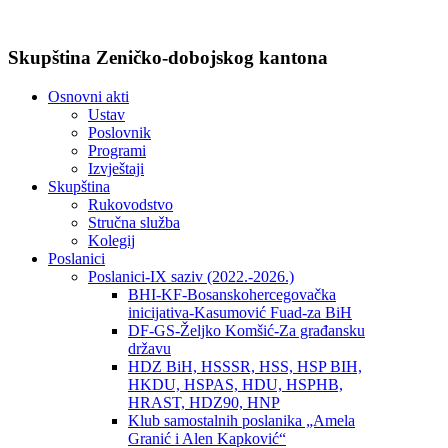
Skupština Zeničko-dobojskog kantona
Osnovni akti
Ustav
Poslovnik
Programi
Izvještaji
Skupština
Rukovodstvo
Stručna služba
Kolegij
Poslanici
Poslanici-IX saziv (2022.-2026.)
BHI-KF-Bosanskohercegovačka
inicijativa-Kasumović Fuad-za BiH
DF-GS-Željko Komšić-Za građansku
državu
HDZ BiH, HSSSR, HSS, HSP BIH,
HKDU, HSPAS, HDU, HSPHB,
HRAST, HDZ90, HNP
Klub samostalnih poslanika „Amela
Granić i Alen Kapković“