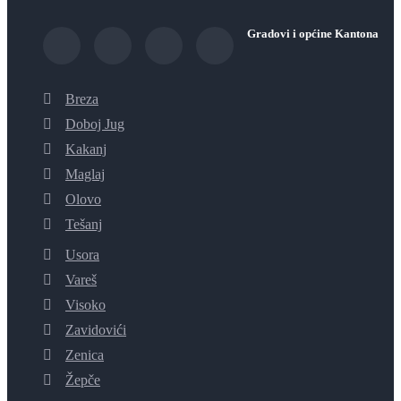
Gradovi i općine Kantona
Breza
Doboj Jug
Kakanj
Maglaj
Olovo
Tešanj
Usora
Vareš
Visoko
Zavidovići
Zenica
Žepče