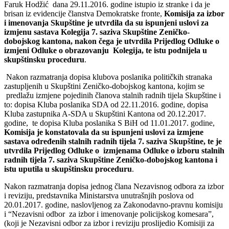
Faruk Hodžić dana 29.11.2016. godine istupio iz stranke i da je
brisan iz evidencije članstva Demokratske fronte,
Komisija za izbor
i imenovanja Skupštine je utvrdila da su ispunjeni uslovi za
izmjenu sastava Kolegija 7. saziva Skupštine Zeničko-
dobojskog kantona, nakon čega je utvrdila Prijedlog Odluke o
izmjeni Odluke o obrazovanju
Kolegija, te istu podnijela u
skupštinsku proceduru
.
Nakon razmatranja dopisa klubova poslanika političkih stranaka
zastupljenih u Skupštini Zeničko-dobojskog kantona, kojim se
predlažu izmjene pojedinih članova stalnih radnih tijela Skupštine i
to: dopisa Kluba poslanika SDA od 22.11.2016. godine
,
dopisa
Kluba zastupnika A-SDA u Skupštini Kantona od 20.12.2017.
godine, te dopisa Kluba poslanika S BiH od 11.01.2017. godine,
Komisija je konstatovala da su ispunjeni uslovi za izmjene
sastava određenih stalnih radnih tijela 7. saziva Skupštine, te je
utvrdila Prijedlog Odluke
o
izmjenama Odluke o izboru stalnih
radnih tijela
7. saziva Skupštine
Zeničko-dobojskog kantona
i
istu uputila u skupštinsku proceduru
.
Nakon razmatranja dopisa jednog člana Nezavisnog odbora za izbor
i reviziju, predstavnika Ministarstva unutrašnjih poslova od
20.01.2017. godine, naslovljenog za Zakonodavno-pravnu komisiju
i “Nezavisni odbor za izbor i imenovanje policijskog komesara”,
(koji je Nezavisni odbor za izbor i reviziju proslijedio Komisiji za