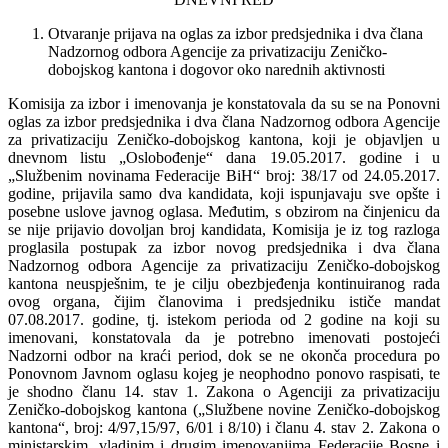
Otvaranje prijava na oglas za izbor predsjednika i dva člana
Nadzornog odbora Agencije za privatizaciju Zeničko-
dobojskog kantona i dogovor oko narednih aktivnosti
Komisija za izbor i imenovanja je konstatovala da su se na Ponovni
oglas za izbor predsjednika i dva člana Nadzornog odbora Agencije
za privatizaciju Zeničko-dobojskog kantona, koji je objavljen u
dnevnom listu „Oslobođenje“ dana 19.05.2017. godine i u
„Službenim novinama Federacije BiH“ broj: 38/17 od 24.05.2017.
godine, prijavila samo dva kandidata, koji ispunjavaju sve opšte i
posebne uslove javnog oglasa.
Međutim, s obzirom na činjenicu da
se nije prijavio dovoljan broj kandidata
, Komisija je iz tog razloga
proglasila postupak za izbor novog predsjednika i dva člana
Nadzornog odbora Agencije za privatizaciju Zeničko-dobojskog
kantona neuspješnim, te je cilju obezbjeđenja kontinuiranog rada
ovog organa, čijim članovima i predsjedniku ističe mandat
07.08.2017. godine, tj. istekom perioda od 2 godine na koji su
imenovani, konstatovala da je potrebno imenovati postojeći
Nadzorni odbor na kraći period, dok se ne okonča procedura po
Ponovnom Javnom oglasu kojeg je neophodno ponovo raspisati, te
je shodno članu 14. stav 1. Zakona o Agenciji za privatizaciju
Zeničko-dobojskog kantona („Službene novine Zeničko-dobojskog
kantona“, broj: 4/97,15/97, 6/01 i 8/10) i članu 4. stav 2. Zakona o
ministarskim, vladinim i drugim imenovanjima Federacije Bosne i