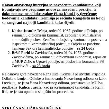
Nakon obavljenog intervjua sa navedenim kandidatima koji
ispunjavaju sve propisane uslove za navedenu poziciju, te
dokumentovane odluke svakog člana Komisije, (izvršenog
bodovanja kandidata), Komisija je sačinila Rang-listu na kojoj
su rangirani najbolji kandidati, kako slijedi
:
Katica Jusuf
iz Tešnja, rođen02.1967. godine u Tešnju, po
zanimanju diplomirani kriminalist, zaposlen u Ministarstvu
unutrašnjih poslova Zeničko-dobojskog kantona na poslovima
inspektora u kriminalističkoj policiji, u Odjelu za posebne
namjene Sektora kriminalističke policije -
sa 24 boda
Bešić Ferid
iz Zavidovića, rođen 01.04.1972. godine, u
Zavidovićima, po zanimanju diplomirani ekonomist, zaposlen
u MUP ZDK u Upravi policije, na poslovima komandira PS
Zavidovići -
sa 23
boda
Na osnovu gore navedene Rang liste, Komisija je utvrdila Prijedlog
Odluke o izmjeni Odluke o imenovanju Nezavisnog odbora za izbor
i reviziju, te je za člana Nezavisnog odbora, predstavnika MUP-a,
predložila
Katica Jusufa
, kao prvorangiranog kandidata na Rang
listi, te je istu uputila u skupštinsku proceduru.
STRUČNA SLUŽBA SKUPŠTINE