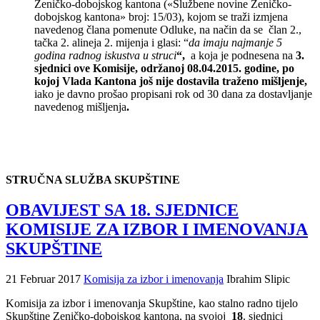
Zeničko-dobojskog kantona («Službene novine Zeničko-
dobojskog kantona» broj: 15/03), kojom se traži izmjena
navedenog člana pomenute Odluke, na način da se član 2.,
tačka 2. alineja 2. mijenja i glasi: “
da imaju najmanje 5
godina radnog iskustva u struci
“,
a koja je podnesena na
3.
sjednici ove Komisije, održanoj 08.04.2015. godine, po
kojoj Vlada Kantona još nije dostavila traženo mišljenje,
iako je davno prošao propisani rok od 30 dana za dostavljanje
navedenog mišljenja
.
STRUČNA SLUŽBA SKUPŠTINE
OBAVIJEST SA 18. SJEDNICE
KOMISIJE ZA IZBOR I IMENOVANJA
SKUPŠTINE
21 Februar 2017
Komisija za izbor i imenovanja
Ibrahim Slipic
Komisija za izbor i imenovanja Skupštine, kao stalno radno tijelo
Skupštine Zeničko-dobojskog kantona, na svojoj
18
. sjednici