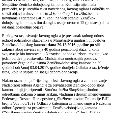
Skupštine Zeničko-dobojskog kantona, Komisija nije imala
primjedbi, te je utvrdila tekst navedenog Javnog oglasa i odlučila da
se isti objavi u dnevnom listu „Oslobođenje“ i u „Službenim
novinama Federacije BiH“, kao i na web stranici Zeničko-
dobojskog kantona, s tim da oglas ostaje otvoren 15 (petnaest) dana
od dana posljednje objave.
Razlog za raspisivanje Javnog oglasa je prestanak radnog odnosa
jednog policijskog službenika u Ministarstvu unutrašnjih poslova
Zeničko-dobojskog kantona
dana 29.12.2016. godine po sili
zakona
zbog navršavanja 40 godina penzionog staža, u kom
svojstvu je bio imenovan u Nezavisni odbor za izbor i reviziju, kao
jedan od dva predstavnika Ministarstva unutrašnjih poslova,
povodom čega je Skupština Zeničko-dobojskog kantona na 39.
sjednici održanoj 03.04.2017. godine donijela Odluku o razrješenje
istog, koja je stupila na snagu danom donošenja.
Nakon razmatranja Prijedloga teksta Javnog oglasa za imenovanje
Nadzornog odbora Agencije za privatizaciju Zeničko-dobojskog
kantona, koji je pripremila Stručna služba Skupštine, shodno
odredbama Zakona o ministarskim, vladinim i drugim imenovanjima
Federacije Bosne i Hercegovine („Službene novine Federacije BiH,
broj: 34/03 i 65/13) i Odluci o kriterijima za imenovanje u Nadzorni
odbor Agencije za privatizaciju Zeničko-dobojskog kantona
(“Službene novine Zeničko-dobojskog kantona”, broj: 15/03),