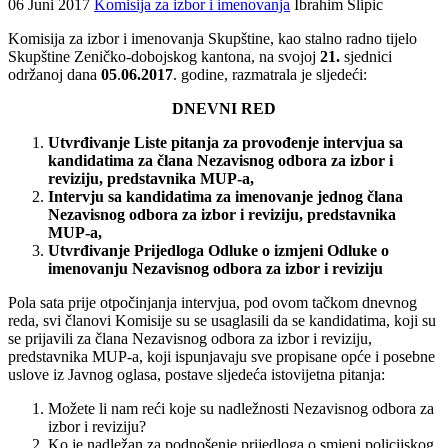
06 Juni 2017
Komisija za izbor i imenovanja
Ibrahim Slipic
Komisija za izbor i imenovanja Skupštine, kao stalno radno tijelo
Skupštine Zeničko-dobojskog kantona, na svojoj
21.
sjednici
održanoj dana
05
.
06.2017
. godine, razmatrala je sljedeći:
DNEVNI RED
Utvrđivanje Liste pitanja za provođenje intervjua sa
kandidatima za člana Nezavisnog odbora za izbor i
reviziju, predstavnika MUP-a,
Intervju sa kandidatima za imenovanje jednog člana
Nezavisnog odbora za izbor i reviziju, predstavnika
MUP-a,
Utvrđivanje Prijedloga Odluke o izmjeni Odluke o
imenovanju Nezavisnog odbora za izbor i reviziju
Pola sata prije otpočinjanja intervjua, pod ovom tačkom dnevnog
reda, svi članovi Komisije su se usaglasili da se kandidatima, koji su
se prijavili za člana Nezavisnog odbora za izbor i reviziju,
predstavnika MUP-a, koji ispunjavaju sve propisane opće i posebne
uslove iz Javnog oglasa, postave sljedeća istovijetna pitanja:
Možete li nam reći koje su nadležnosti Nezavisnog odbora za
izbor i reviziju?
Ko je nadležan za podnošenje prijedloga o smjeni policijskog