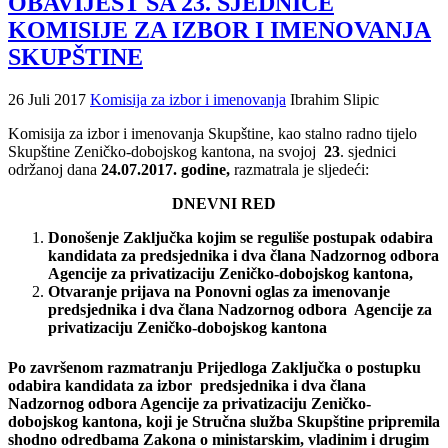
OBAVIJEST SA 23. SJEDNICE
KOMISIJE ZA IZBOR I IMENOVANJA
SKUPŠTINE
26 Juli 2017
Komisija za izbor i imenovanja
Ibrahim Slipic
Komisija za izbor i imenovanja Skupštine, kao stalno radno tijelo
Skupštine Zeničko-dobojskog kantona, na svojoj
23
. sjednici
održanoj dana
24.07.2017. godine,
razmatrala je sljedeći:
DNEVNI RED
Donošenje Zaključka kojim se reguliše postupak odabira
kandidata za predsjednika i dva člana Nadzornog odbora
Agencije za privatizaciju Zeničko-dobojskog kantona,
Otvaranje prijava na Ponovni oglas za imenovanje
predsjednika i dva člana Nadzornog odbora Agencije za
privatizaciju Zeničko-dobojskog kantona
Po završenom razmatranju Prijedloga Zaključka o postupku
odabira kandidata za izbor predsjednika i dva člana
Nadzornog odbora Agencije za privatizaciju Zeničko-
dobojskog kantona, koji je Stručna služba Skupštine pripremila
shodno odredbama Zakona o ministarskim, vladinim i drugim