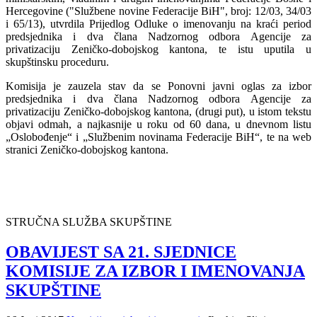
Hercegovine ("Službene novine Federacije BiH", broj: 12/03, 34/03
i 65/13), utvrdila Prijedlog Odluke o imenovanju na kraći period
predsjednika i dva člana Nadzornog odbora Agencije za
privatizaciju Zeničko-dobojskog kantona, te istu uputila u
skupštinsku proceduru.
Komisija je zauzela stav da se Ponovni javni oglas za izbor
predsjednika i dva člana Nadzornog odbora Agencije za
privatizaciju Zeničko-dobojskog kantona,
(drugi put), u istom tekstu
objavi odmah, a najkasnije u roku od 60 dana, u dnevnom listu
„Oslobođenje“ i „Službenim novinama Federacije BiH“, te na web
stranici Zeničko-dobojskog kantona.
STRUČNA SLUŽBA SKUPŠTINE
OBAVIJEST SA 21. SJEDNICE
KOMISIJE ZA IZBOR I IMENOVANJA
SKUPŠTINE