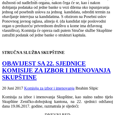
dužnosti od nadležnih organa, nakon čega će se, kao i nakon
dobijanja podataka od jedne banke u vezi dilema oko ispunjavanja
jednog od posebnih uslova za jednog kandidata, odrediti termin za
obavljanje intervjua sa kandidatima. S obzirom na Posebni uslov
Ponovnog javnog oglasa, alineja 4. (da kandidat nije poslovodni
organ u preduzeću/ privrednom društvu u kome ima državnog
vlasništva), Komisija će opreza radi putem Stručne službe Skupštine
zatražiti podatak od jedne banke o strukturi kapitala.
STRUČNA SLUŽBA SKUPŠTINE
OBAVIJEST SA 22. SJEDNICE
KOMISIJE ZA IZBOR I IMENOVANJA
SKUPŠTINE
20 Juni 2017
Komisija za izbor i imenovanja
Ibrahim Slipic
Komisija za izbor i imenovanja Skupštine, kao stalno radno tijelo
Skupštine Zeničko-dobojskog kantona,
na
22
.
sjednici održanoj
dana
19
.
06.2017
. godine, razmatrala je sljedeći:
DNEVNI RED