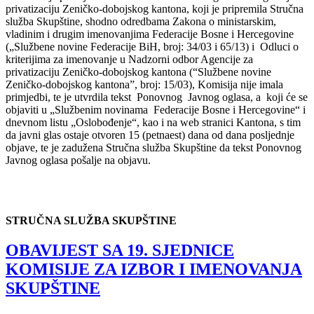
privatizaciju Zeničko-dobojskog kantona, koji je pripremila Stručna
služba Skupštine, shodno odredbama Zakona o ministarskim,
vladinim i drugim imenovanjima Federacije Bosne i Hercegovine
(„Službene novine Federacije BiH, broj: 34/03 i 65/13) i Odluci o
kriterijima za imenovanje u Nadzorni odbor Agencije za
privatizaciju Zeničko-dobojskog kantona (“Službene novine
Zeničko-dobojskog kantona”, broj: 15/03), Komisija nije imala
primjedbi, te je utvrdila tekst Ponovnog Javnog oglasa, a koji će se
objaviti u „Službenim novinama Federacije Bosne i Hercegovine“ i
dnevnom listu „Oslobođenje“, kao i na web stranici Kantona, s tim
da javni glas ostaje otvoren 15 (petnaest) dana od dana posljednje
objave, te je zadužena Stručna služba Skupštine da tekst Ponovnog
Javnog oglasa pošalje na objavu.
STRUČNA SLUŽBA SKUPŠTINE
OBAVIJEST SA 19. SJEDNICE
KOMISIJE ZA IZBOR I IMENOVANJA
SKUPŠTINE