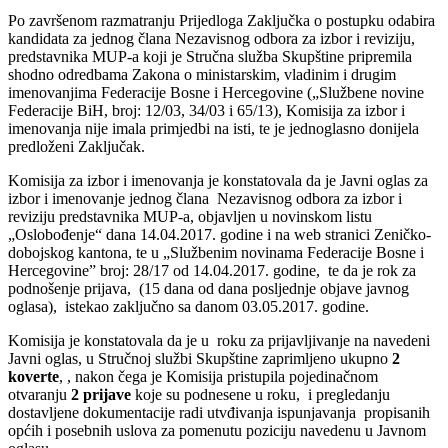
Po završenom razmatranju Prijedloga Zaključka o postupku odabira
kandidata za jednog člana Nezavisnog odbora za izbor i reviziju,
predstavnika MUP-a koji je Stručna služba Skupštine pripremila
shodno odredbama Zakona o ministarskim, vladinim i drugim
imenovanjima Federacije Bosne i Hercegovine („Službene novine
Federacije BiH, broj: 12/03, 34/03 i 65/13), Komisija za izbor i
imenovanja nije imala primjedbi na isti, te je jednoglasno donijela
predloženi Zaključak.
Komisija za izbor i imenovanja je konstatovala da je Javni oglas za
izbor i imenovanje jednog člana Nezavisnog odbora za izbor i
reviziju predstavnika MUP-a, objavljen u novinskom listu
„Oslobođenje“ dana 14.04.2017. godine i na web stranici Zeničko-
dobojskog kantona, te u „Službenim novinama Federacije Bosne i
Hercegovine” broj: 28/17 od 14.04.2017. godine, te da je rok za
podnošenje prijava, (15 dana od dana posljednje objave javnog
oglasa), istekao zaključno sa danom 03.05.2017. godine.
Komisija je konstatovala da je u roku za prijavljivanje na navedeni
Javni oglas, u Stručnoj službi Skupštine zaprimljeno ukupno
2
koverte
, , nakon čega je Komisija pristupila pojedinačnom
otvaranju
2 prijave
koje su podnesene u roku, i pregledanju
dostavljene dokumentacije radi utvđivanja ispunjavanja propisanih
općih i posebnih uslova za pomenutu poziciju navedenu u Javnom