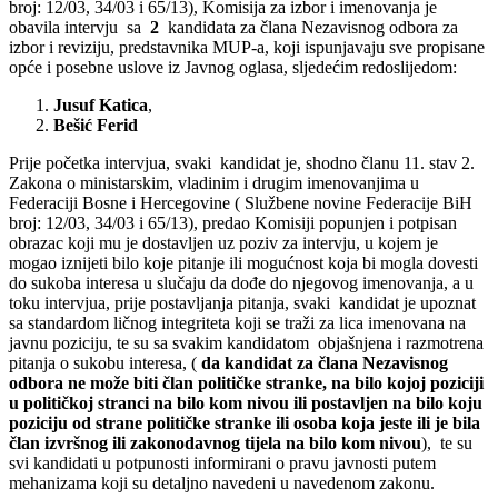
broj: 12/03, 34/03 i 65/13), Komisija za izbor i imenovanja je
obavila intervju sa
2
kandidata za člana Nezavisnog odbora za
izbor i reviziju, predstavnika MUP-a, koji ispunjavaju sve propisane
opće i posebne uslove iz Javnog oglasa, sljedećim redoslijedom:
Jusuf Katica
,
Bešić Ferid
Prije početka intervjua, svaki kandidat je, shodno članu 11. stav 2.
Zakona o ministarskim, vladinim i drugim imenovanjima u
Federaciji Bosne i Hercegovine ( Službene novine Federacije BiH
broj: 12/03, 34/03 i 65/13), predao Komisiji popunjen i potpisan
obrazac koji mu je dostavljen uz poziv za intervju, u kojem je
mogao iznijeti bilo koje pitanje ili mogućnost koja bi mogla dovesti
do sukoba interesa u slučaju da dođe do njegovog imenovanja, a u
toku intervjua, prije postavljanja pitanja, svaki kandidat je upoznat
sa standardom ličnog integriteta koji se traži za lica imenovana na
javnu poziciju, te su sa svakim kandidatom objašnjena i razmotrena
pitanja o sukobu interesa, (
da kandidat za člana Nezavisnog
odbora ne može biti član političke stranke, na bilo kojoj poziciji
u političkoj stranci na bilo kom nivou ili postavljen na bilo koju
poziciju od strane političke stranke ili osoba koja jeste ili je bila
član izvršnog ili zakonodavnog tijela na bilo kom nivou
), te su
svi kandidati u potpunosti informirani o pravu javnosti putem
mehanizama koji su detaljno navedeni u navedenom zakonu.