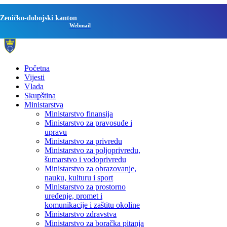
Zeničko-dobojski kanton
Webmail
Početna
Vijesti
Vlada
Skupština
Ministarstva
Ministarstvo finansija
Ministarstvo za pravosuđe i
upravu
Ministarstvo za privredu
Ministarstvo za poljoprivredu,
šumarstvo i vodoprivredu
Ministarstvo za obrazovanje,
nauku, kulturu i sport
Ministarstvo za prostorno
uređenje, promet i
komunikacije i zaštitu okoline
Ministarstvo zdravstva
Ministarstvo za boračka pitanja