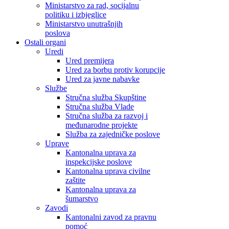
Ministarstvo za rad, socijalnu
politiku i izbjeglice
Ministarstvo unutrašnjih
poslova
Ostali organi
Uredi
Ured premijera
Ured za borbu protiv korupcije
Ured za javne nabavke
Službe
Stručna služba Skupštine
Stručna služba Vlade
Stručna služba za razvoj i
međunarodne projekte
Služba za zajedničke poslove
Uprave
Kantonalna uprava za
inspekcijske poslove
Kantonalna uprava civilne
zaštite
Kantonalna uprava za
šumarstvo
Zavodi
Kantonalni zavod za pravnu
pomoć