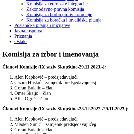
Komisija za europske integracije
Zakonodavno-pravna komisija
Komisija za borbu protiv korupcije
Komisija za boračka i invalidska pitanja
Poslanička pitanja i inicijative
Javna rasprava
Priznanja
Ostalo
Komisija za izbor i imenovanja
Članovi Komisije (IX saziv Skupštine-29.11.2023.-):
Alen Kapković – predsjedavajući
Ćazim Huskić - zamjenik predsjedavajućeg
Goran Bulajić – član
Omer Škaljo – član
Alija Ogrić – član
Članovi Komisije (IX saziv Skupštine-23.12.2022.-29.11.2023.):
Alen Kapković – predsjedavajući
Mladen Simić – zamjenik predsjedavajućeg
Goran Bulajić – član