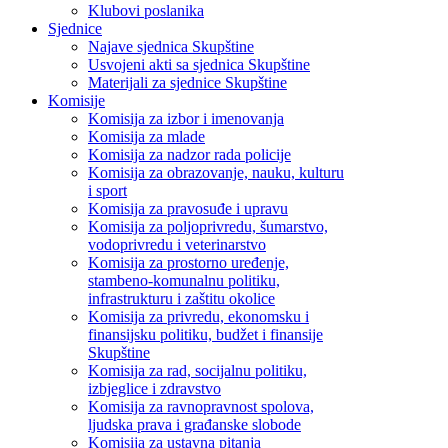
Klubovi poslanika
Sjednice
Najave sjednica Skupštine
Usvojeni akti sa sjednica Skupštine
Materijali za sjednice Skupštine
Komisije
Komisija za izbor i imenovanja
Komisija za mlade
Komisija za nadzor rada policije
Komisija za obrazovanje, nauku, kulturu
i sport
Komisija za pravosuđe i upravu
Komisija za poljoprivredu, šumarstvo,
vodoprivredu i veterinarstvo
Komisija za prostorno uređenje,
stambeno-komunalnu politiku,
infrastrukturu i zaštitu okolice
Komisija za privredu, ekonomsku i
finansijsku politiku, budžet i finansije
Skupštine
Komisija za rad, socijalnu politiku,
izbjeglice i zdravstvo
Komisija za ravnopravnost spolova,
ljudska prava i građanske slobode
Komisija za ustavna pitanja