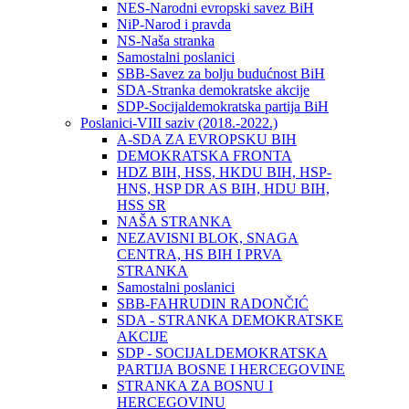
NES-Narodni evropski savez BiH
NiP-Narod i pravda
NS-Naša stranka
Samostalni poslanici
SBB-Savez za bolju budućnost BiH
SDA-Stranka demokratske akcije
SDP-Socijaldemokratska partija BiH
Poslanici-VIII saziv (2018.-2022.)
A-SDA ZA EVROPSKU BIH
DEMOKRATSKA FRONTA
HDZ BIH, HSS, HKDU BIH, HSP-
HNS, HSP DR AS BIH, HDU BIH,
HSS SR
NAŠA STRANKA
NEZAVISNI BLOK, SNAGA
CENTRA, HS BIH I PRVA
STRANKA
Samostalni poslanici
SBB-FAHRUDIN RADONČIĆ
SDA - STRANKA DEMOKRATSKE
AKCIJE
SDP - SOCIJALDEMOKRATSKA
PARTIJA BOSNE I HERCEGOVINE
STRANKA ZA BOSNU I
HERCEGOVINU