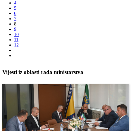
4
5
6
7
8
9
10
11
12
Vijesti iz oblasti rada ministarstva