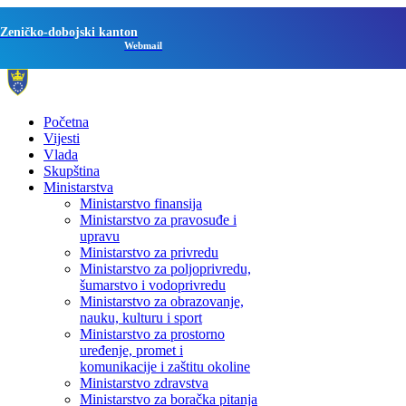
Zeničko-dobojski kanton
Webmail
Početna
Vijesti
Vlada
Skupština
Ministarstva
Ministarstvo finansija
Ministarstvo za pravosuđe i
upravu
Ministarstvo za privredu
Ministarstvo za poljoprivredu,
šumarstvo i vodoprivredu
Ministarstvo za obrazovanje,
nauku, kulturu i sport
Ministarstvo za prostorno
uređenje, promet i
komunikacije i zaštitu okoline
Ministarstvo zdravstva
Ministarstvo za boračka pitanja