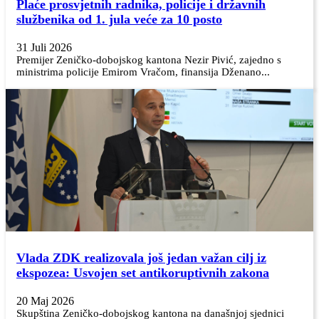
Plaće prosvjetnih radnika, policije i državnih
službenika od 1. jula veće za 10 posto
31 Juli 2026
Premijer Zeničko-dobojskog kantona Nezir Pivić, zajedno s
ministrima policije Emirom Vračom, finansija Dženano...
Vlada ZDK realizovala još jedan važan cilj iz
ekspozea: Usvojen set antikoruptivnih zakona
20 Maj 2026
Skupština Zeničko-dobojskog kantona na današnjoj sjednici