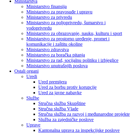
Ministarstva
Ministarstvo finansija
Ministarstvo za pravosuđe i upravu
Ministarstvo za privredu
Ministarstvo za poljoprivredu, šumarstvo i
vodoprivredu
Ministarstvo za obrazovanje, nauku, kulturu i sport
Ministarstvo za prostorno uređenje, promet i
komunikacije i zaštitu okoline
Ministarstvo zdravstva
Ministarstvo za boračka pitanja
Ministarstvo za rad, socijalnu politiku i izbjeglice
Ministarstvo unutrašnjih poslova
Ostali organi
Uredi
Ured premijera
Ured za borbu protiv korupcije
Ured za javne nabavke
Službe
Stručna služba Skupštine
Stručna služba Vlade
Stručna služba za razvoj i međunarodne projekte
Služba za zajedničke poslove
Uprave
Kantonalna uprava za inspekcijske poslove