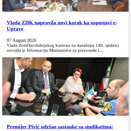
Vlada ZDK napravila novi korak ka uspostavi e-
Uprave
07 August 2026
Vlada Zeničko-dobojskog kantona na današnjoj 140. sjednici
usvojila je Informaciju Ministarstva za pravosuđe i...
Premijer Pivić održao sastanke sa sindikatima: