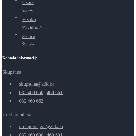
Usora
Vareš
Visoko
Zavidovići
Zenica
Žepče
Kontakt informacije
Skupština
skupstina@zdk.ba
032 460 660
|
460 661
032 460 662
Ured premijera
uredpremijera@zdk.ba
032 460 600
|
460 601