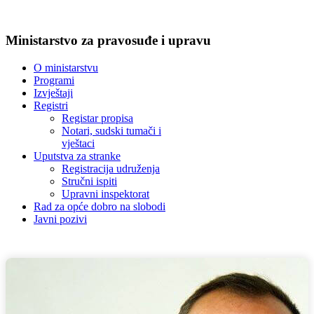
Ministarstvo za pravosuđe i upravu
O ministarstvu
Programi
Izvještaji
Registri
Registar propisa
Notari, sudski tumači i
vještaci
Uputstva za stranke
Registracija udruženja
Stručni ispiti
Upravni inspektorat
Rad za opće dobro na slobodi
Javni pozivi