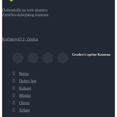
Dobrodošli na web stranicu
Zeničko-dobojskog kantona
Kučukovići 2, Zenica
Gradovi i općine Kantona
Breza
Doboj Jug
Kakanj
Maglaj
Olovo
Tešanj