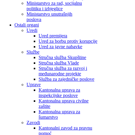
Ministarstvo za rad, socijalnu
politiku i izbjeglice
Ministarstvo unutrašnjih
poslova
Ostali organi
Uredi
Ured premijera
Ured za borbu protiv korupcije
Ured za javne nabavke
Službe
Stručna služba Skupštine
Stručna služba Vlade
Stručna služba za razvoj i
međunarodne projekte
Služba za zajedničke poslove
Uprave
Kantonalna uprava za
inspekcijske poslove
Kantonalna uprava civilne
zaštite
Kantonalna uprava za
šumarstvo
Zavodi
Kantonalni zavod za pravnu
pomoć