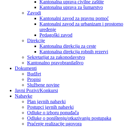
Kantonalna uprava civilne zaštite
Kantonalna uprava za šumarstvo
Zavodi
Kantonalni zavod za pravnu pomoć
Kantonalni zavod za urbanizam i prostorno
uređenje
Pedagoški zavod
Direkcije
Kantonalna direkcija za ceste
Kantonalna direkcija robnih rezervi
Sekretarijat za zakonodavstvo
Kantonalno pravobranilaštvo
Dokumenti
Budžet
Propisi
Službene novine
Javni Pozivi/Konkursi
Nabavke
Plan javnih nabavki
Postupci javnih nabavki
Odluke o izboru ponuđača
Odluke o poništenju/otkazivanju postupaka
Praćenje realizacije ugovora