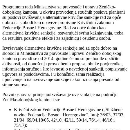
Programom rada Ministarstva za pravosuđe i upravu Zeničko-
dobojskog kantona, u okviru provođenja stručnih poslova planirani
su poslovi izvršavanaja alternativne krivične sankcije rad za opće
dobro na slobodi kao obaveze propisane Krivičnim zakonom
Federacije Bosne i Hercegovine. Rad za opće dobro kao
alternativna krivična sankcija, ostvarujući svrhu kažnjavanja, treba
da rezultira pozitivne efekte i za zajednicu i osuđenu osobu.
Izvršavanje alternativne krivične sankcije rad za opće dobro na
slobodi u Ministarstvu za pravosuđe i upravu Zeničko-dobojskog
kantona provodi se od 2014. godine čemu su prethodile različite
aktivnosti, od donošenja provedbenih propisa, obuke povjerenika,
informisanja stručne i šire javnosti o navedenoj sankciji, potpisivanje
ugovora sa poslodavcima, i u konačnici sama realizacija
upućivanjem na izvršavanje sankcije nakon izricanja presuda od
strane sudova.
Pravni osnov za primjenu/izvršavanje ove sankcije na području
Zeničko-dobojskog kantona su:
Krivični zakon Federacije Bosne i Hercegovine („Službene
novine Federacije Bosne i Hercegovine”, broj: 36/03, 37/03,
21/04, 69/04,18/05, 42/10, 42/11, 59/14, 76/14, 46/16 i
75/17);