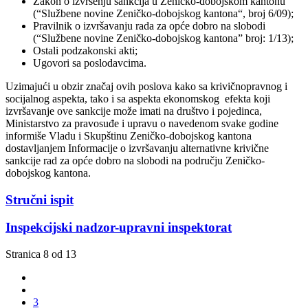
Zakon o izvršenju sankcija u Zeničko-dobojskom kantonu
(“Službene novine Zeničko-dobojskog kantona“, broj 6/09);
Pravilnik o izvršavanju rada za opće dobro na slobodi
(“Službene novine Zeničko-dobojskog kantona” broj: 1/13);
Ostali podzakonski akti;
Ugovori sa poslodavcima.
Uzimajući u obzir značaj ovih poslova kako sa krivičnopravnog i
socijalnog aspekta, tako i sa aspekta ekonomskog efekta koji
izvršavanje ove sankcije može imati na društvo i pojedinca,
Ministarstvo za pravosuđe i upravu o navedenom svake godine
informiše Vladu i Skupštinu Zeničko-dobojskog kantona
dostavljanjem Informacije o izvršavanju alternativne krivične
sankcije rad za opće dobro na slobodi na području Zeničko-
dobojskog kantona.
Stručni ispit
Inspekcijski nadzor-upravni inspektorat
Stranica 8 od 13
3