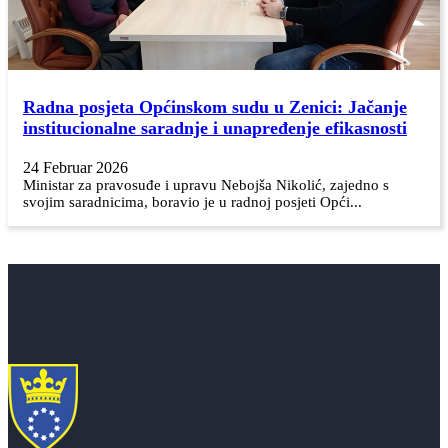
Radna posjeta Općinskom sudu u Zenici: Jačanje
institucionalne saradnje i unapređenje efikasnosti
24 Februar 2026
Ministar za pravosuđe i upravu Nebojša Nikolić, zajedno s
svojim saradnicima, boravio je u radnoj posjeti Opći...