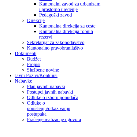
Kantonalni zavod za urbanizam
i prostorno uređenje
Pedagoški zavod
Direkcije
Kantonalna direkcija za ceste
Kantonalna direkcija robnih
rezervi
Sekretarijat za zakonodavstvo
Kantonalno pravobranilaštvo
Dokumenti
Budžet
Propisi
Službene novine
Javni Pozivi/Konkursi
Nabavke
Plan javnih nabavki
Postupci javnih nabavki
Odluke o izboru ponuđača
Odluke o
poništenju/otkazivanju
postupaka
Praćenje realizacije ugovora