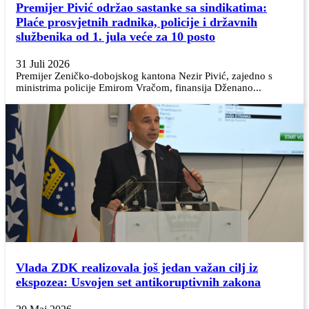
Premijer Pivić održao sastanke sa sindikatima:
Plaće prosvjetnih radnika, policije i državnih
službenika od 1. jula veće za 10 posto
31 Juli 2026
Premijer Zeničko-dobojskog kantona Nezir Pivić, zajedno s
ministrima policije Emirom Vračom, finansija Dženano...
Vlada ZDK realizovala još jedan važan cilj iz
ekspozea: Usvojen set antikoruptivnih zakona