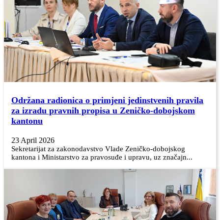
Održana radionica o primjeni jedinstvenih pravila
za izradu pravnih propisa u Zeničko-dobojskom
kantonu
23 April 2026
Sekretarijat za zakonodavstvo Vlade Zeničko-dobojskog
kantona i Ministarstvo za pravosuđe i upravu, uz značajn...