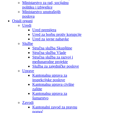
Ministarstvo za rad, socijalnu
politiku i izbjeglice
Ministarstvo unutrašnjih
poslova
Ostali organi
Uredi
Ured premijera
Ured za borbu protiv korupcije
Ured za javne nabavke
Službe
Stručna služba Skupštine
Stručna služba Vlade
Stručna služba za razvoj i
međunarodne projekte
Služba za zajedničke poslove
Uprave
Kantonalna uprava za
inspekcijske poslove
Kantonalna uprava civilne
zaštite
Kantonalna uprava za
šumarstvo
Zavodi
Kantonalni zavod za pravnu
pomoć