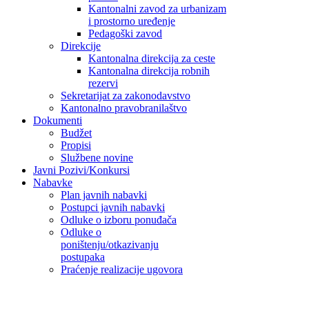
Kantonalni zavod za urbanizam
i prostorno uređenje
Pedagoški zavod
Direkcije
Kantonalna direkcija za ceste
Kantonalna direkcija robnih
rezervi
Sekretarijat za zakonodavstvo
Kantonalno pravobranilaštvo
Dokumenti
Budžet
Propisi
Službene novine
Javni Pozivi/Konkursi
Nabavke
Plan javnih nabavki
Postupci javnih nabavki
Odluke o izboru ponuđača
Odluke o
poništenju/otkazivanju
postupaka
Praćenje realizacije ugovora