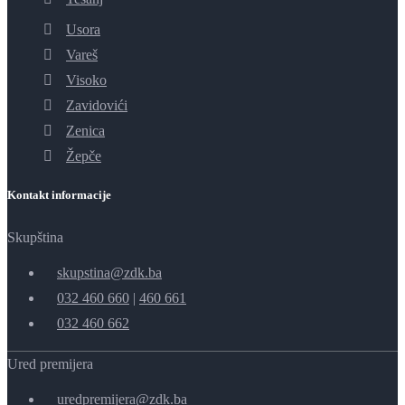
Usora
Vareš
Visoko
Zavidovići
Zenica
Žepče
Kontakt informacije
Skupština
skupstina@zdk.ba
032 460 660
|
460 661
032 460 662
Ured premijera
uredpremijera@zdk.ba