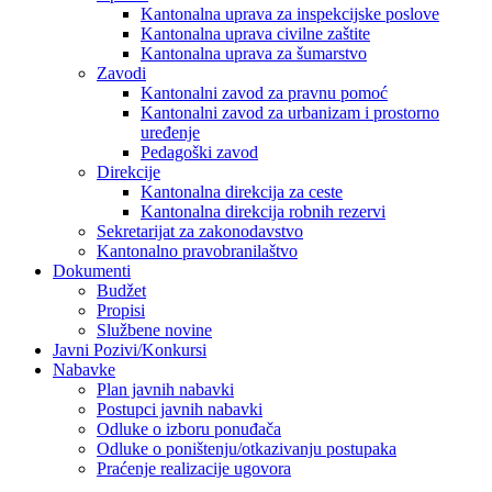
Kantonalna uprava za inspekcijske poslove
Kantonalna uprava civilne zaštite
Kantonalna uprava za šumarstvo
Zavodi
Kantonalni zavod za pravnu pomoć
Kantonalni zavod za urbanizam i prostorno
uređenje
Pedagoški zavod
Direkcije
Kantonalna direkcija za ceste
Kantonalna direkcija robnih rezervi
Sekretarijat za zakonodavstvo
Kantonalno pravobranilaštvo
Dokumenti
Budžet
Propisi
Službene novine
Javni Pozivi/Konkursi
Nabavke
Plan javnih nabavki
Postupci javnih nabavki
Odluke o izboru ponuđača
Odluke o poništenju/otkazivanju postupaka
Praćenje realizacije ugovora