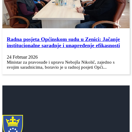
Radna posjeta Općinskom sudu u Zenici: Jačanje
institucionalne saradnje i unapređenje efikasnosti
24 Februar 2026
Ministar za pravosuđe i upravu Nebojša Nikolić, zajedno s
svojim saradnicima, boravio je u radnoj posjeti Opći...