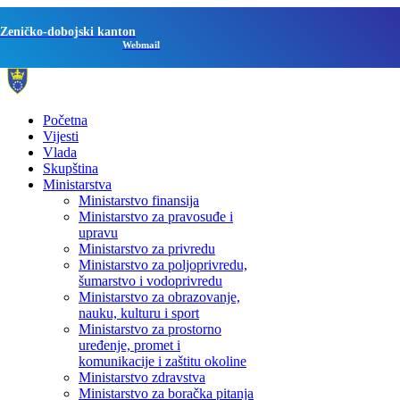
Zeničko-dobojski kanton
Webmail
Početna
Vijesti
Vlada
Skupština
Ministarstva
Ministarstvo finansija
Ministarstvo za pravosuđe i
upravu
Ministarstvo za privredu
Ministarstvo za poljoprivredu,
šumarstvo i vodoprivredu
Ministarstvo za obrazovanje,
nauku, kulturu i sport
Ministarstvo za prostorno
uređenje, promet i
komunikacije i zaštitu okoline
Ministarstvo zdravstva
Ministarstvo za boračka pitanja