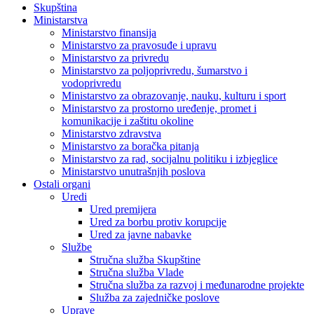
Skupština
Ministarstva
Ministarstvo finansija
Ministarstvo za pravosuđe i upravu
Ministarstvo za privredu
Ministarstvo za poljoprivredu, šumarstvo i
vodoprivredu
Ministarstvo za obrazovanje, nauku, kulturu i sport
Ministarstvo za prostorno uređenje, promet i
komunikacije i zaštitu okoline
Ministarstvo zdravstva
Ministarstvo za boračka pitanja
Ministarstvo za rad, socijalnu politiku i izbjeglice
Ministarstvo unutrašnjih poslova
Ostali organi
Uredi
Ured premijera
Ured za borbu protiv korupcije
Ured za javne nabavke
Službe
Stručna služba Skupštine
Stručna služba Vlade
Stručna služba za razvoj i međunarodne projekte
Služba za zajedničke poslove
Uprave