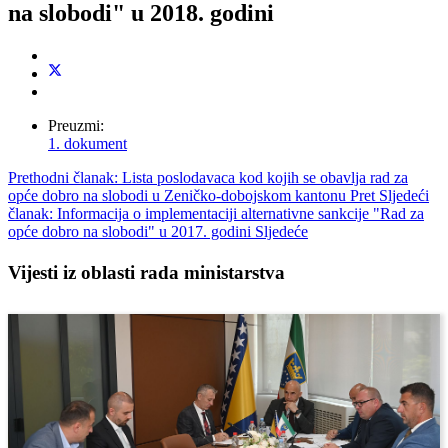
na slobodi" u 2018. godini
Preuzmi:
1. dokument
Prethodni članak: Lista poslodavaca kod kojih se obavlja rad za
opće dobro na slobodi u Zeničko-dobojskom kantonu
Pret
Sljedeći
članak: Informacija o implementaciji alternativne sankcije "Rad za
opće dobro na slobodi" u 2017. godini
Sljedeće
Vijesti iz oblasti rada ministarstva