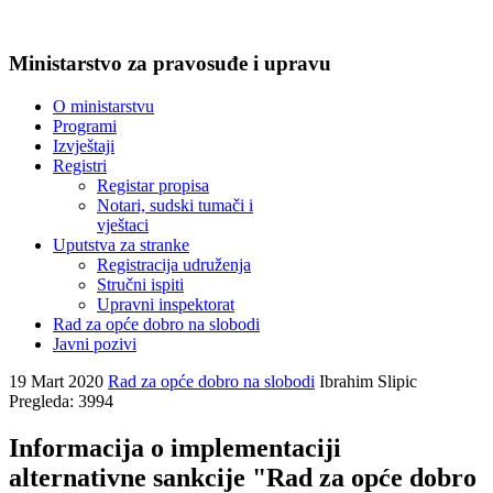
Ministarstvo za pravosuđe i upravu
O ministarstvu
Programi
Izvještaji
Registri
Registar propisa
Notari, sudski tumači i
vještaci
Uputstva za stranke
Registracija udruženja
Stručni ispiti
Upravni inspektorat
Rad za opće dobro na slobodi
Javni pozivi
19 Mart 2020
Rad za opće dobro na slobodi
Ibrahim Slipic
Pregleda: 3994
Informacija o implementaciji
alternativne sankcije "Rad za opće dobro