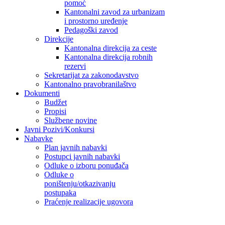
pomoć
Kantonalni zavod za urbanizam
i prostorno uređenje
Pedagoški zavod
Direkcije
Kantonalna direkcija za ceste
Kantonalna direkcija robnih
rezervi
Sekretarijat za zakonodavstvo
Kantonalno pravobranilaštvo
Dokumenti
Budžet
Propisi
Službene novine
Javni Pozivi/Konkursi
Nabavke
Plan javnih nabavki
Postupci javnih nabavki
Odluke o izboru ponuđača
Odluke o
poništenju/otkazivanju
postupaka
Praćenje realizacije ugovora