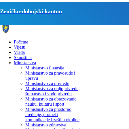
Zeničko-dobojski kanton
Početna
Vijesti
Vlada
Skupština
Ministarstva
Ministarstvo finansija
Ministarstvo za pravosuđe i
upravu
Ministarstvo za privredu
Ministarstvo za poljoprivredu,
šumarstvo i vodoprivredu
Ministarstvo za obrazovanje,
nauku, kulturu i sport
Ministarstvo za prostorno
uređenje, promet i
komunikacije i zaštitu okoline
Ministarstvo zdravstva