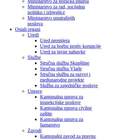
Ministarstvo za boračka pitanja
Ministarstvo za rad, socijalnu
politiku i izbjeglice
Ministarstvo unutrašnjih
poslova
Ostali organi
Uredi
Ured premijera
Ured za borbu protiv korupcije
Ured za javne nabavke
Službe
Stručna služba Skupštine
Stručna služba Vlade
Stručna služba za razvoj i
međunarodne projekte
Služba za zajedničke poslove
Uprave
Kantonalna uprava za
inspekcijske poslove
Kantonalna uprava civilne
zaštite
Kantonalna uprava za
šumarstvo
Zavodi
Kantonalni zavod za pravnu