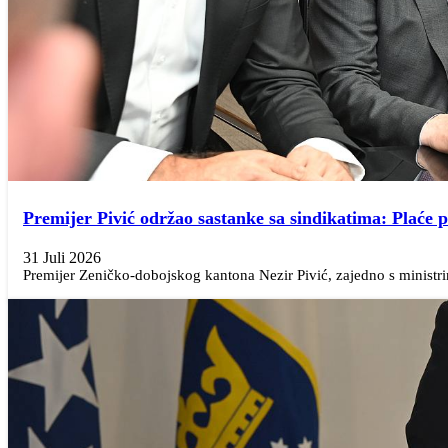
Premijer Pivić održao sastanke sa sindikatima: Plaće pr
31 Juli 2026
Premijer Zeničko-dobojskog kantona Nezir Pivić, zajedno s ministr