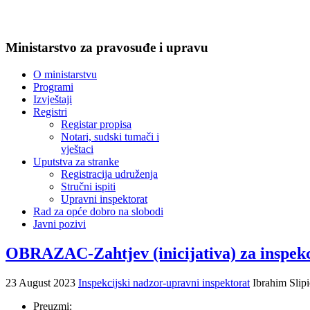
Ministarstvo za pravosuđe i upravu
O ministarstvu
Programi
Izvještaji
Registri
Registar propisa
Notari, sudski tumači i
vještaci
Uputstva za stranke
Registracija udruženja
Stručni ispiti
Upravni inspektorat
Rad za opće dobro na slobodi
Javni pozivi
OBRAZAC-Zahtjev (inicijativa) za inspekc
23 August 2023
Inspekcijski nadzor-upravni inspektorat
Ibrahim Slipi
Preuzmi: