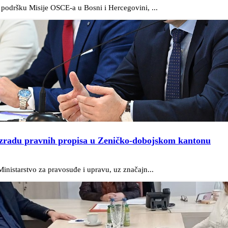
podršku Misije OSCE-a u Bosni i Hercegovini, ...
 izradu pravnih propisa u Zeničko-dobojskom kantonu
nistarstvo za pravosuđe i upravu, uz značajn...