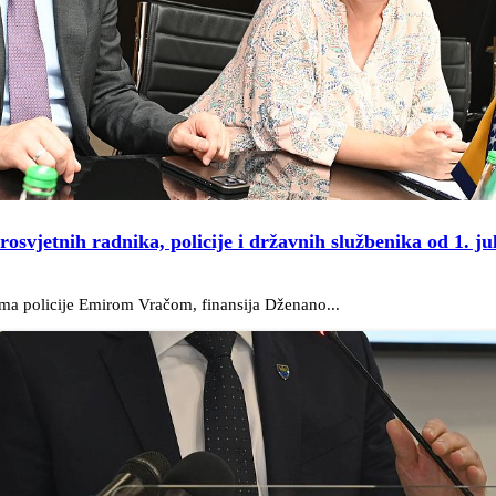
osvjetnih radnika, policije i državnih službenika od 1. ju
ima policije Emirom Vračom, finansija Dženano...