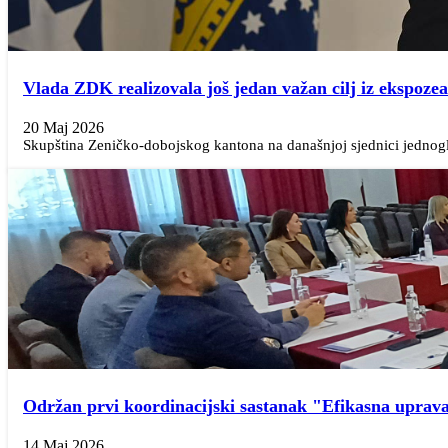
Vlada ZDK realizovala još jedan važan cilj iz ekspoze
20 Maj 2026
Skupština Zeničko-dobojskog kantona na današnjoj sjednici jednoglas
Održan prvi koordinacijski sastanak "Efikasna uprava
14 Maj 2026