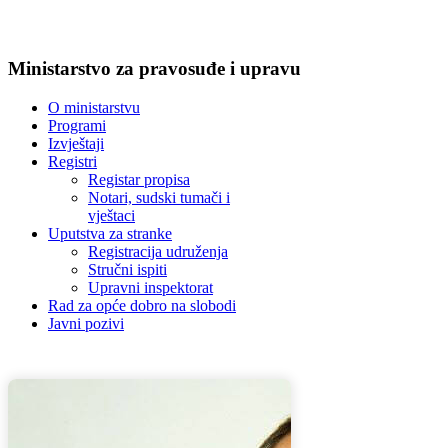
Ministarstvo za pravosuđe i upravu
O ministarstvu
Programi
Izvještaji
Registri
Registar propisa
Notari, sudski tumači i
vještaci
Uputstva za stranke
Registracija udruženja
Stručni ispiti
Upravni inspektorat
Rad za opće dobro na slobodi
Javni pozivi