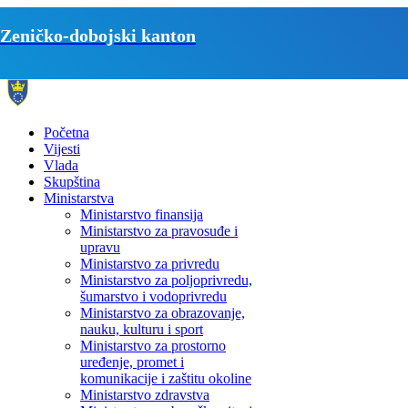
Zeničko-dobojski kanton
Početna
Vijesti
Vlada
Skupština
Ministarstva
Ministarstvo finansija
Ministarstvo za pravosuđe i
upravu
Ministarstvo za privredu
Ministarstvo za poljoprivredu,
šumarstvo i vodoprivredu
Ministarstvo za obrazovanje,
nauku, kulturu i sport
Ministarstvo za prostorno
uređenje, promet i
komunikacije i zaštitu okoline
Ministarstvo zdravstva