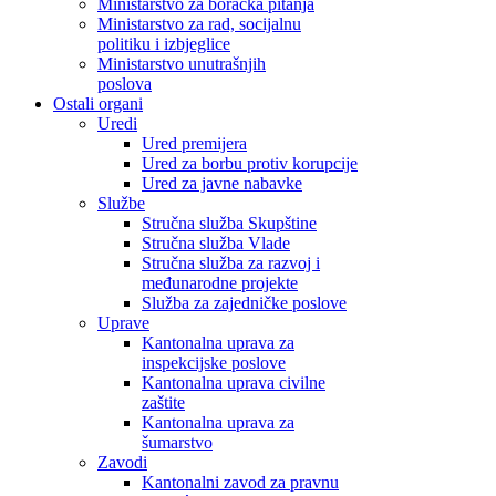
Ministarstvo za boračka pitanja
Ministarstvo za rad, socijalnu
politiku i izbjeglice
Ministarstvo unutrašnjih
poslova
Ostali organi
Uredi
Ured premijera
Ured za borbu protiv korupcije
Ured za javne nabavke
Službe
Stručna služba Skupštine
Stručna služba Vlade
Stručna služba za razvoj i
međunarodne projekte
Služba za zajedničke poslove
Uprave
Kantonalna uprava za
inspekcijske poslove
Kantonalna uprava civilne
zaštite
Kantonalna uprava za
šumarstvo
Zavodi
Kantonalni zavod za pravnu