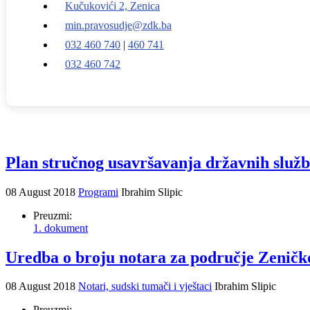
Kučukovići 2, Zenica
min.pravosudje@zdk.ba
032 460 740
|
460 741
032 460 742
Plan stručnog usavršavanja državnih služb
08 August 2018
Programi
Ibrahim Slipic
Preuzmi:
1. dokument
Uredba o broju notara za područje Zeničk
08 August 2018
Notari, sudski tumači i vještaci
Ibrahim Slipic
Preuzmi: