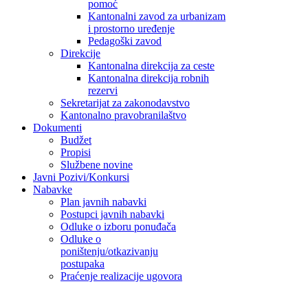
pomoć
Kantonalni zavod za urbanizam
i prostorno uređenje
Pedagoški zavod
Direkcije
Kantonalna direkcija za ceste
Kantonalna direkcija robnih
rezervi
Sekretarijat za zakonodavstvo
Kantonalno pravobranilaštvo
Dokumenti
Budžet
Propisi
Službene novine
Javni Pozivi/Konkursi
Nabavke
Plan javnih nabavki
Postupci javnih nabavki
Odluke o izboru ponuđača
Odluke o
poništenju/otkazivanju
postupaka
Praćenje realizacije ugovora