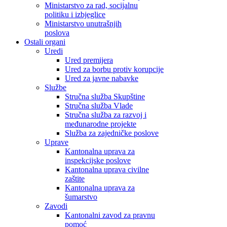
Ministarstvo za rad, socijalnu
politiku i izbjeglice
Ministarstvo unutrašnjih
poslova
Ostali organi
Uredi
Ured premijera
Ured za borbu protiv korupcije
Ured za javne nabavke
Službe
Stručna služba Skupštine
Stručna služba Vlade
Stručna služba za razvoj i
međunarodne projekte
Služba za zajedničke poslove
Uprave
Kantonalna uprava za
inspekcijske poslove
Kantonalna uprava civilne
zaštite
Kantonalna uprava za
šumarstvo
Zavodi
Kantonalni zavod za pravnu
pomoć