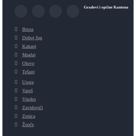
Gradovi i općine Kantona
Breza
Doboj Jug
Kakanj
Maglaj
Olovo
Tešanj
Usora
Vareš
Visoko
Zavidovići
Zenica
Žepče