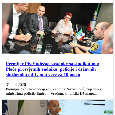
Premijer Pivić održao sastanke sa sindikatima:
Plaće prosvjetnih radnika, policije i državnih
službenika od 1. jula veće za 10 posto
31 Juli 2026
Premijer Zeničko-dobojskog kantona Nezir Pivić, zajedno s
ministrima policije Emirom Vračom, finansija Dženano...