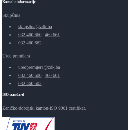
Kontakt informacije
Skupština
skupstina@zdk.ba
032 460 660
|
460 661
032 460 662
Ured premijera
uredpremijera@zdk.ba
032 460 600
|
460 601
032 460 602
ISO standard
Zeničko-dobojski kanton-ISO 9001 certifikat.