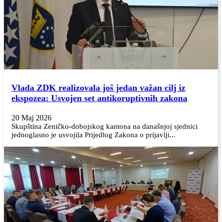
Vlada ZDK realizovala još jedan važan cilj iz
ekspozea: Usvojen set antikoruptivnih zakona
20 Maj 2026
Skupština Zeničko-dobojskog kantona na današnjoj sjednici
jednoglasno je usvojila Prijedlog Zakona o prijavlji...