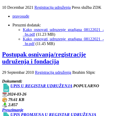
10 Decembar 2021
Registracija udruženja
Press služba ZDK
pravosuđe
Preuzmi dodatak:
Kako_osnovati_udruzenje_gradjana_08122021_-
_bs.pdf
(11.23 MB)
Kako_osnovati_udruzenje_gradjana_08122021_-
_hr.pdf
(11.45 MB)
Postupak osnivanja/registracije
udruženja i fondacija
29 Septembar 2010
Registracija udruženja
Ibrahim Slipic
Dokumenti:
UPIS U REGISTAR UDRUŽENJA
POPULARNO
2024-03-26
79.61 KB
2.857
Preuzimanje
UPIS PROMJENA U REGISTAR UDRUŽENJA