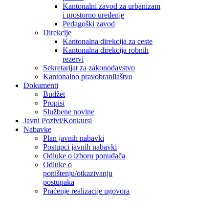
Kantonalni zavod za urbanizam
i prostorno uređenje
Pedagoški zavod
Direkcije
Kantonalna direkcija za ceste
Kantonalna direkcija robnih
rezervi
Sekretarijat za zakonodavstvo
Kantonalno pravobranilaštvo
Dokumenti
Budžet
Propisi
Službene novine
Javni Pozivi/Konkursi
Nabavke
Plan javnih nabavki
Postupci javnih nabavki
Odluke o izboru ponuđača
Odluke o
poništenju/otkazivanju
postupaka
Praćenje realizacije ugovora