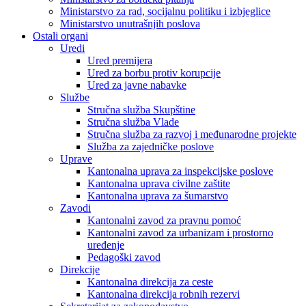
Ministarstvo za rad, socijalnu politiku i izbjeglice
Ministarstvo unutrašnjih poslova
Ostali organi
Uredi
Ured premijera
Ured za borbu protiv korupcije
Ured za javne nabavke
Službe
Stručna služba Skupštine
Stručna služba Vlade
Stručna služba za razvoj i međunarodne projekte
Služba za zajedničke poslove
Uprave
Kantonalna uprava za inspekcijske poslove
Kantonalna uprava civilne zaštite
Kantonalna uprava za šumarstvo
Zavodi
Kantonalni zavod za pravnu pomoć
Kantonalni zavod za urbanizam i prostorno
uređenje
Pedagoški zavod
Direkcije
Kantonalna direkcija za ceste
Kantonalna direkcija robnih rezervi