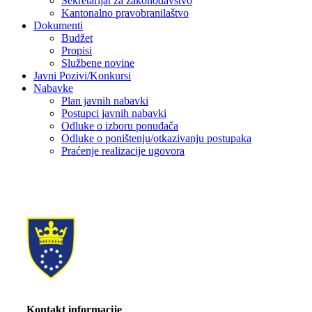
Sekretarijat za zakonodavstvo
Kantonalno pravobranilaštvo
Dokumenti
Budžet
Propisi
Službene novine
Javni Pozivi/Konkursi
Nabavke
Plan javnih nabavki
Postupci javnih nabavki
Odluke o izboru ponuđača
Odluke o poništenju/otkazivanju postupaka
Praćenje realizacije ugovora
Kontakt informacije