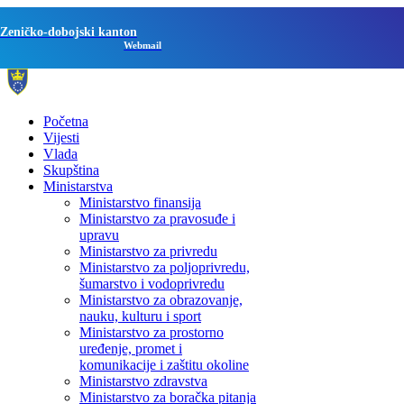
Zeničko-dobojski kanton
Webmail
Početna
Vijesti
Vlada
Skupština
Ministarstva
Ministarstvo finansija
Ministarstvo za pravosuđe i
upravu
Ministarstvo za privredu
Ministarstvo za poljoprivredu,
šumarstvo i vodoprivredu
Ministarstvo za obrazovanje,
nauku, kulturu i sport
Ministarstvo za prostorno
uređenje, promet i
komunikacije i zaštitu okoline
Ministarstvo zdravstva
Ministarstvo za boračka pitanja