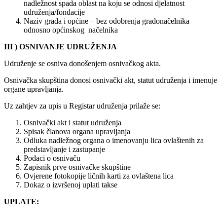
nadležnost spada oblast na koju se odnosi djelatnost
udruženja/fondacije
Naziv grada i općine – bez odobrenja gradonačelnika
odnosno općinskog načelnika
III ) OSNIVANJE UDRUŽENJA
Udruženje se osniva donošenjem osnivačkog akta.
Osnivačka skupština donosi osnivački akt, statut udruženja i imenuje
organe upravljanja.
Uz zahtjev za upis u Registar udruženja prilaže se:
Osnivački akt i statut udruženja
Spisak članova organa upravljanja
Odluka nadležnog organa o imenovanju lica ovlaštenih za
predstavljanje i zastupanje
Podaci o osnivaču
Zapisnik prve osnivačke skupštine
Ovjerene fotokopije ličnih karti za ovlaštena lica
Dokaz o izvršenoj uplati takse
UPLATE: