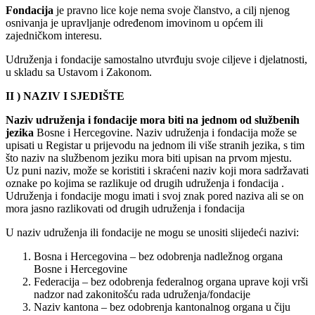
Fondacija
je pravno lice koje nema svoje članstvo, a cilj njenog
osnivanja je upravljanje određenom imovinom u općem ili
zajedničkom interesu.
Udruženja i fondacije samostalno utvrđuju svoje ciljeve i djelatnosti,
u skladu sa Ustavom i Zakonom.
II )
NAZIV I SJEDIŠTE
Naziv udruženja i fondacije mora biti na jednom od službenih
jezika
Bosne i Hercegovine. Naziv udruženja i fondacija može se
upisati u Registar u prijevodu na jednom ili više stranih jezika, s tim
što naziv na službenom jeziku mora biti upisan na prvom mjestu.
Uz puni naziv, može se koristiti i skraćeni naziv koji mora sadržavati
oznake po kojima se razlikuje od drugih udruženja i fondacija .
Udruženja i fondacije mogu imati i svoj znak pored naziva ali se on
mora jasno razlikovati od drugih udruženja i fondacija
U naziv udruženja ili fondacije ne mogu se unositi slijedeći nazivi:
Bosna i Hercegovina – bez odobrenja nadležnog organa
Bosne i Hercegovine
Federacija – bez odobrenja federalnog organa uprave koji vrši
nadzor nad zakonitošću rada udruženja/fondacije
Naziv kantona – bez odobrenja kantonalnog organa u čiju