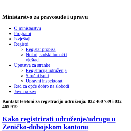
Ministarstvo za pravosuđe i upravu
O ministarstvu
Programi
Izvještaji
Registri
Registar propisa
Notari, sudski tumači i
vještaci
Uputstva za stranke
Registracija udruženja
Stručni ispiti
Upravni inspektorat
Rad za opće dobro na slobodi
Javni pozivi
Kontakt telefoni za registraciju udruženja: 032 460 739 i 032
465 919
Kako registrirati udruženje/udrugu u
Zeničko-dobojskom kantonu