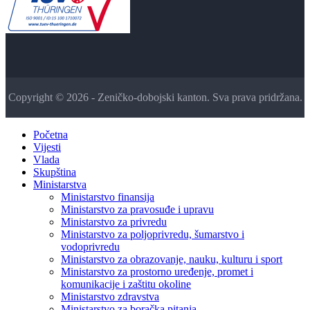
Copyright © 2026 - Zeničko-dobojski kanton. Sva prava pridržana.
Početna
Vijesti
Vlada
Skupština
Ministarstva
Ministarstvo finansija
Ministarstvo za pravosuđe i upravu
Ministarstvo za privredu
Ministarstvo za poljoprivredu, šumarstvo i
vodoprivredu
Ministarstvo za obrazovanje, nauku, kulturu i sport
Ministarstvo za prostorno uređenje, promet i
komunikacije i zaštitu okoline
Ministarstvo zdravstva
Ministarstvo za boračka pitanja