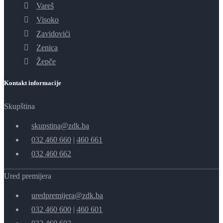
Vareš
Visoko
Zavidovići
Zenica
Žepče
Kontakt informacije
Skupština
skupstina@zdk.ba
032 460 660
|
460 661
032 460 662
Ured premijera
uredpremijera@zdk.ba
032 460 600
|
460 601