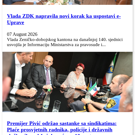
Vlada ZDK napravila novi korak ka uspostavi e-
Uprave
07 August 2026
Vlada Zeničko-dobojskog kantona na današnjoj 140. sjednici
usvojila je Informaciju Ministarstva za pravosuđe i...
Premijer Pivić održao sastanke sa sindikatima:
Plaće prosvjetnih radnika, policije i državnih