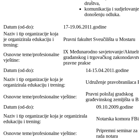
društva,
komunikacija i sudjelovanje
donošenju odluka.
Datum (od-do):
17-19.06.2011.godine
Naziv i tip organizacije koja
je organizirala edukaciju i
Pravni fakultet Sveučilišta u Mostaru
trening:
IX Međunarodno savjetovanje/Aktueln
Osnovne teme/profesionalne
građanskog i trgovačkog zakonodavstv
vještine:
pravne prakse
Datum (od-do):
14-15.04.2011.godine
Naziv i tip organizacije koja je
Udruženje pravobranilaca
organizirala edukaciju i trening:
Pravni položaj gradskog
Osnovne teme/profesionalne vještine:
građevinskog zemljišta u 
Datum (od-do):
09.10.2009.godine
Naziv i tip organizacije koja je organizirala
Notarska komora FB
edukaciju i trening:
Pripremni seminar za
Osnovne teme/profesionalne vještine:
rada notara