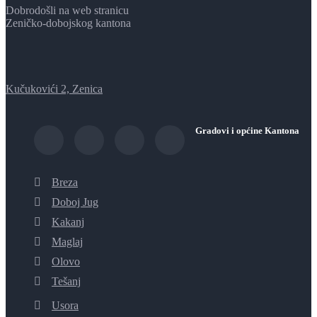
Dobrodošli na web stranicu
Zeničko-dobojskog kantona
Kučukovići 2, Zenica
Gradovi i općine Kantona
Breza
Doboj Jug
Kakanj
Maglaj
Olovo
Tešanj
Usora