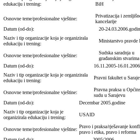
edukaciju i trening:
BiH
Privatizacija i zemljiš
Osnovne teme/profesionalne vještine:
kancelarije
Datum (od-do):
20-24.03.2006.godi
Naziv i tip organizacije koja je organizirala
Ministarstvo pravde
edukaciju i trening:
Sudska saradnja u
Osnovne teme/profesionalne vještine:
građanskim stvarima
Datum (od-do):
16.11.2005-16.01.2006
Naziv i tip organizacije koja je organizirala
Pravni fakultet u Saraj
edukaciju i trening:
Pravna praksa u Opći
Osnovne teme/profesionalne vještine:
sudu u Sarajevu
Datum (od-do):
Decembar 2005.godine
Naziv i tip organizacije koja je
USAID
organizirala edukaciju i trening:
Pravo i praksa/rješavanje konfl
Osnovne teme/profesionalne vještine:
pravo i etika, pravo i reforma
Datum (od-do):
2005/2006