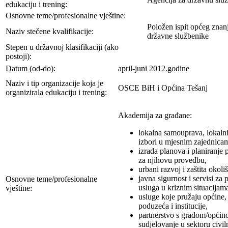
edukaciju i trening:
Osnovne teme/profesionalne vještine:
Položen ispit općeg znan
Naziv stečene kvalifikacije:
državne službenike
Stepen u državnoj klasifikaciji (ako
postoji):
Datum (od-do):
april-juni 2012.godine
Naziv i tip organizacije koja je
OSCE BiH i Općina Tešanj
organizirala edukaciju i trening:
Akademija za građane:
lokalna samouprava, lokalni 
izbori u mjesnim zajednica
izrada planova i planiranje
za njihovu provedbu,
urbani razvoj i zaštita okoliš
javna sigurnost i servisi za 
Osnovne teme/profesionalne
usluga u kriznim situacijam
vještine:
usluge koje pružaju općine,
poduzeća i institucije,
partnerstvo s gradom/općin
sudjelovanje u sektoru civi