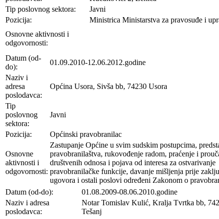
Tip poslovnog sektora:
Javni
Pozicija:
Ministrica Ministarstva za pravosuđe i up
Osnovne aktivnosti i
odgovornosti:
Datum (od-
01.09.2010-12.06.2012.godine
do):
Naziv i
adresa
Općina Usora, Sivša bb, 74230 Usora
poslodavca:
Tip
poslovnog
Javni
sektora:
Pozicija:
Općinski pravobranilac
Zastupanje Općine u svim sudskim postupcima, predsta
Osnovne
pravobranilaštva, rukovođenje radom, praćenje i prouč
aktivnosti i
društvenih odnosa i pojava od interesa za ostvarivanje
odgovornosti:
pravobranilačke funkcije, davanje mišljenja prije zaklj
ugovora i ostali poslovi određeni Zakonom o pravobran
Datum (od-do):
01.08.2009-08.06.2010.godine
Naziv i adresa
Notar Tomislav Kulić, Kralja Tvrtka bb, 74
poslodavca:
Tešanj