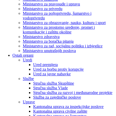
Ministarstvo za pravosuđe i upravu
Ministarstvo za privredu
Ministarstvo za poljoprivredu, šumarstvo i
vodoprivredu
Ministarstvo za obrazovanje, nauku, kulturu i sport
Ministarstvo za prostorno uređenje, promet i
komunikacije i zaštitu okoline
Ministarstvo zdravstva
Ministarstvo za boračka pitanja
Ministarstvo za rad, socijalnu politiku i izbjeglice
Ministarstvo unutrašnjih poslova
Ostali organi
Uredi
Ured premijera
Ured za borbu protiv korupcije
Ured za javne nabavke
Službe
Stručna služba Skupštine
Stručna služba Vlade
Stručna služba za razvoj i međunarodne projekte
Služba za zajedničke poslove
Uprave
Kantonalna uprava za inspekcijske poslove
Kantonalna uprava civilne zaštite
Kantonalna uprava za šumarstvo