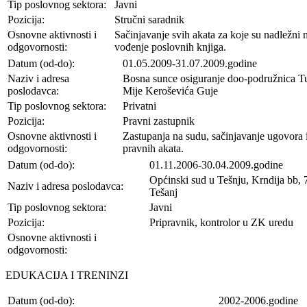
Tip poslovnog sektora:
Javni
Pozicija:
Stručni saradnik
Osnovne aktivnosti i
Sačinjavanje svih akata za koje su nadležni n
odgovornosti:
vođenje poslovnih knjiga.
Datum (od-do):
01.05.2009-31.07.2009.godine
Naziv i adresa
Bosna sunce osiguranje doo-podružnica Tu
poslodavca:
Mije Keroševića Guje
Tip poslovnog sektora:
Privatni
Pozicija:
Pravni zastupnik
Osnovne aktivnosti i
Zastupanja na sudu, sačinjavanje ugovora 
odgovornosti:
pravnih akata.
Datum (od-do):
01.11.2006-30.04.2009.godine
Općinski sud u Tešnju, Krndija bb,
Naziv i adresa poslodavca:
Tešanj
Tip poslovnog sektora:
Javni
Pozicija:
Pripravnik, kontrolor u ZK uredu
Osnovne aktivnosti i
odgovornosti:
EDUKACIJA I TRENINZI
Datum (od-do):
2002-2006.godine