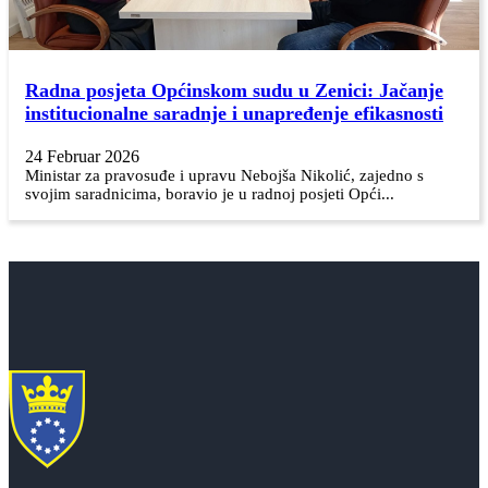
Radna posjeta Općinskom sudu u Zenici: Jačanje
institucionalne saradnje i unapređenje efikasnosti
24 Februar 2026
Ministar za pravosuđe i upravu Nebojša Nikolić, zajedno s
svojim saradnicima, boravio je u radnoj posjeti Opći...