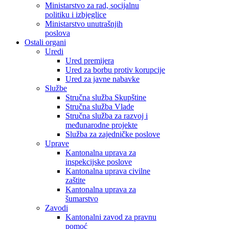
Ministarstvo za rad, socijalnu
politiku i izbjeglice
Ministarstvo unutrašnjih
poslova
Ostali organi
Uredi
Ured premijera
Ured za borbu protiv korupcije
Ured za javne nabavke
Službe
Stručna služba Skupštine
Stručna služba Vlade
Stručna služba za razvoj i
međunarodne projekte
Služba za zajedničke poslove
Uprave
Kantonalna uprava za
inspekcijske poslove
Kantonalna uprava civilne
zaštite
Kantonalna uprava za
šumarstvo
Zavodi
Kantonalni zavod za pravnu
pomoć