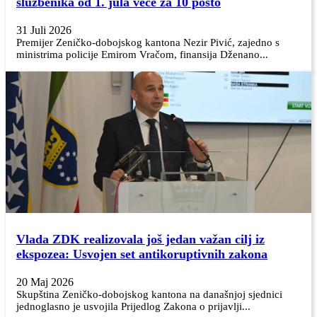
službenika od 1. jula veće za 10 posto
31 Juli 2026
Premijer Zeničko-dobojskog kantona Nezir Pivić, zajedno s
ministrima policije Emirom Vračom, finansija Dženano...
Vlada ZDK realizovala još jedan važan cilj iz
ekspozea: Usvojen set antikoruptivnih zakona
20 Maj 2026
Skupština Zeničko-dobojskog kantona na današnjoj sjednici
jednoglasno je usvojila Prijedlog Zakona o prijavlji...