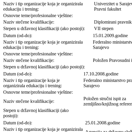
Naziv i tip organizacije koja je organizirala
Univerzitet u Saraje
edukaciju i trening:
Pravni fakultet
Osnovne teme/profesionalne vještine:
Naziv stečene kvalifikacije:
Diplomirani pravnik
Stepen u državnoj klasifikaciji (ako postoji):
VII stepen
Datum (od-do):
15.01.2009.godine
Naziv i tip organizacije koja je organizirala
Federalno ministarst
edukaciju i trening:
Sarajevo
Osnovne teme/profesionalne vještine:
Naziv stečene kvalifikacije:
Položen Pravosudni i
Stepen u državnoj klasifikaciji (ako postoji):
Datum (od-do):
17.10.2008.godine
Naziv i tip organizacije koja je
Federalno ministarstvo pr
organizirala edukaciju i trening:
Sarajevo
Osnovne teme/profesionalne vještine:
Položen stručni ispit za
Naziv stečene kvalifikacije:
zemljišno/knjižnog refere
Stepen u državnoj klasifikaciji (ako
postoji):
Datum (od-do):
25.01.2008.godine
Naziv i tip organizacije koja je organizirala
Agencija za državnu sl