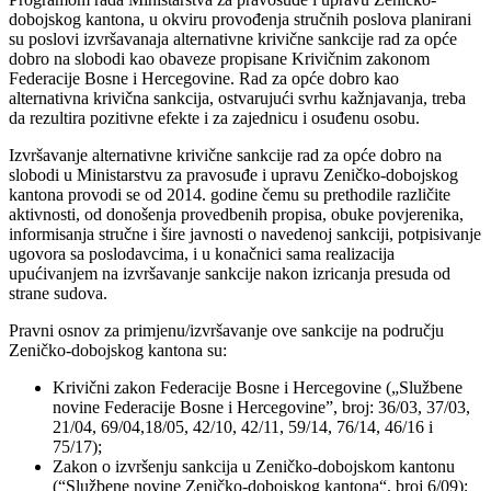
dobojskog kantona, u okviru provođenja stručnih poslova planirani
su poslovi izvršavanaja alternativne krivične sankcije rad za opće
dobro na slobodi kao obaveze propisane Krivičnim zakonom
Federacije Bosne i Hercegovine. Rad za opće dobro kao
alternativna krivična sankcija, ostvarujući svrhu kažnjavanja, treba
da rezultira pozitivne efekte i za zajednicu i osuđenu osobu.
Izvršavanje alternativne krivične sankcije rad za opće dobro na
slobodi u Ministarstvu za pravosuđe i upravu Zeničko-dobojskog
kantona provodi se od 2014. godine čemu su prethodile različite
aktivnosti, od donošenja provedbenih propisa, obuke povjerenika,
informisanja stručne i šire javnosti o navedenoj sankciji, potpisivanje
ugovora sa poslodavcima, i u konačnici sama realizacija
upućivanjem na izvršavanje sankcije nakon izricanja presuda od
strane sudova.
Pravni osnov za primjenu/izvršavanje ove sankcije na području
Zeničko-dobojskog kantona su:
Krivični zakon Federacije Bosne i Hercegovine („Službene
novine Federacije Bosne i Hercegovine”, broj: 36/03, 37/03,
21/04, 69/04,18/05, 42/10, 42/11, 59/14, 76/14, 46/16 i
75/17);
Zakon o izvršenju sankcija u Zeničko-dobojskom kantonu
(“Službene novine Zeničko-dobojskog kantona“, broj 6/09);