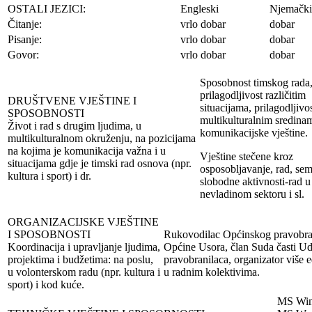
OSTALI JEZICI:
Engleski
Njemački
Čitanje:
vrlo dobar
dobar
Pisanje:
vrlo dobar
dobar
Govor:
vrlo dobar
dobar
Sposobnost timskog rada
prilagodljivost različitim
DRUŠTVENE VJEŠTINE I
situacijama, prilagodljivo
SPOSOBNOSTI
multikulturalnim sredina
Život i rad s drugim ljudima, u
komunikacijske vještine.
multikulturalnom okruženju, na pozicijama
na kojima je komunikacija važna i u
Vještine stečene kroz
situacijama gdje je timski rad osnova (npr.
osposobljavanje, rad, sem
kultura i sport) i dr.
slobodne aktivnosti-rad u
nevladinom sektoru i sl.
ORGANIZACIJSKE VJEŠTINE
I SPOSOBNOSTI
Rukovodilac Općinskog pravobra
Koordinacija i upravljanje ljudima,
Općine Usora, član Suda časti U
projektima i budžetima: na poslu,
pravobranilaca, organizator više 
u volonterskom radu (npr. kultura i
u radnim kolektivima.
sport) i kod kuće.
MS Wi