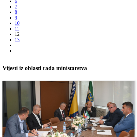
6
7
8
9
10
11
12
13
Vijesti iz oblasti rada ministarstva