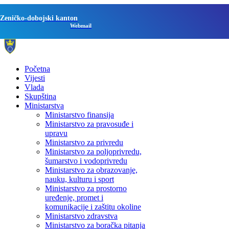
Zeničko-dobojski kanton
Webmail
Početna
Vijesti
Vlada
Skupština
Ministarstva
Ministarstvo finansija
Ministarstvo za pravosuđe i
upravu
Ministarstvo za privredu
Ministarstvo za poljoprivredu,
šumarstvo i vodoprivredu
Ministarstvo za obrazovanje,
nauku, kulturu i sport
Ministarstvo za prostorno
uređenje, promet i
komunikacije i zaštitu okoline
Ministarstvo zdravstva
Ministarstvo za boračka pitanja