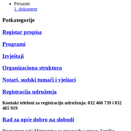
Preuzmi:
1. dokument
Potkategorije
Registar propisa
Programi
Izvještaji
Organizaciona struktura
Notari, sudski tumači i vještaci
Registracija udruženja
Kontakt telefoni za registraciju udruženja: 032 460 739 i 032
465 919
Rad za opće dobro na slobodi
Programom rada Ministarstva za pravosuđe i upravu Zeničko-