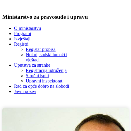
Ministarstvo za pravosuđe i upravu
O ministarstvu
Programi
Izvještaji
Registri
Registar propisa
Notari, sudski tumači i
vještaci
Uputstva za stranke
Registracija udruženja
Stručni ispiti
Upravni inspektorat
Rad za opće dobro na slobodi
Javni pozivi