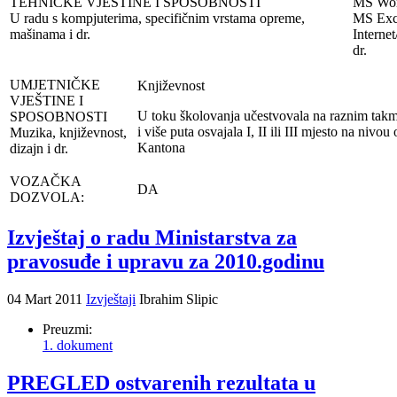
TEHNIČKE VJEŠTINE I SPOSOBNOSTI
MS Wo
U radu s kompjuterima, specifičnim vrstama opreme,
MS Exc
mašinama i dr.
Internet
dr.
UMJETNIČKE
Književnost
VJEŠTINE I
U toku školovanja učestvovala na raznim tak
SPOSOBNOSTI
i više puta osvajala I, II ili III mjesto na nivou
Muzika, književnost,
Kantona
dizajn i dr.
VOZAČKA
DA
DOZVOLA:
Izvještaj o radu Ministarstva za
pravosuđe i upravu za 2010.godinu
04 Mart 2011
Izvještaji
Ibrahim Slipic
Preuzmi:
1. dokument
PREGLED ostvarenih rezultata u