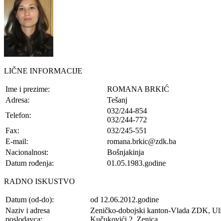
LIČNE INFORMACIJE
Ime i prezime:
ROMANA BRKIĆ
Adresa:
Tešanj
032/244-854
Telefon:
032/244-772
Fax:
032/245-551
E-mail:
romana.brkic@zdk.ba
Nacionalnost:
Bošnjakinja
Datum rođenja:
01.05.1983.godine
RADNO ISKUSTVO
Datum (od-do):
od 12.06.2012.godine
Naziv i adresa
Zeničko-dobojski kanton-Vlada ZDK, Ul
poslodavca:
Kučukovići 2, Zenica