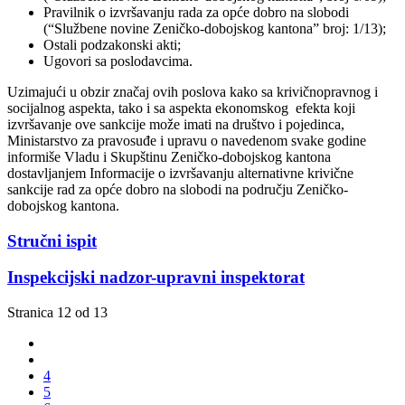
Pravilnik o izvršavanju rada za opće dobro na slobodi
(“Službene novine Zeničko-dobojskog kantona” broj: 1/13);
Ostali podzakonski akti;
Ugovori sa poslodavcima.
Uzimajući u obzir značaj ovih poslova kako sa krivičnopravnog i
socijalnog aspekta, tako i sa aspekta ekonomskog efekta koji
izvršavanje ove sankcije može imati na društvo i pojedinca,
Ministarstvo za pravosuđe i upravu o navedenom svake godine
informiše Vladu i Skupštinu Zeničko-dobojskog kantona
dostavljanjem Informacije o izvršavanju alternativne krivične
sankcije rad za opće dobro na slobodi na području Zeničko-
dobojskog kantona.
Stručni ispit
Inspekcijski nadzor-upravni inspektorat
Stranica 12 od 13
4
5