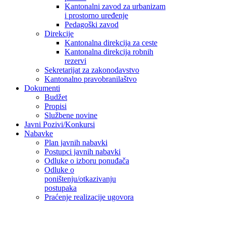
Kantonalni zavod za urbanizam
i prostorno uređenje
Pedagoški zavod
Direkcije
Kantonalna direkcija za ceste
Kantonalna direkcija robnih
rezervi
Sekretarijat za zakonodavstvo
Kantonalno pravobranilaštvo
Dokumenti
Budžet
Propisi
Službene novine
Javni Pozivi/Konkursi
Nabavke
Plan javnih nabavki
Postupci javnih nabavki
Odluke o izboru ponuđača
Odluke o
poništenju/otkazivanju
postupaka
Praćenje realizacije ugovora