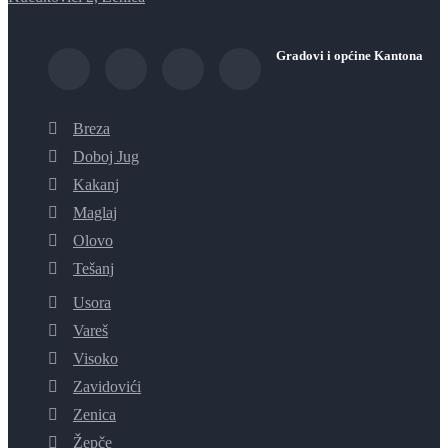
Gradovi i općine Kantona
Breza
Doboj Jug
Kakanj
Maglaj
Olovo
Tešanj
Usora
Vareš
Visoko
Zavidovići
Zenica
Žepče