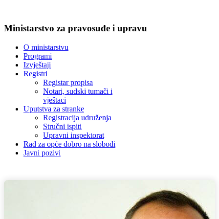
Ministarstvo za pravosuđe i upravu
O ministarstvu
Programi
Izvještaji
Registri
Registar propisa
Notari, sudski tumači i
vještaci
Uputstva za stranke
Registracija udruženja
Stručni ispiti
Upravni inspektorat
Rad za opće dobro na slobodi
Javni pozivi