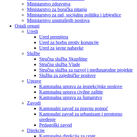
Ministarstvo zdravstva
Ministarstvo za boračka pitanja
Ministarstvo za rad, socijalnu politiku i izbjeglice
Ministarstvo unutrašnjih poslova
Ostali organi
Uredi
Ured premijera
Ured za borbu protiv korupcije
Ured za javne nabavke
Službe
Stručna služba Skupštine
Stručna služba Vlade
Stručna služba za razvoj i međunarodne projekte
Služba za zajedničke poslove
Uprave
Kantonalna uprava za inspekcijske poslove
Kantonalna uprava civilne zaštite
Kantonalna uprava za šumarstvo
Zavodi
Kantonalni zavod za pravnu pomoć
Kantonalni zavod za urbanizam i prostorno
uređenje
Pedagoški zavod
Direkcije
Kantonalna direkcija za ceste