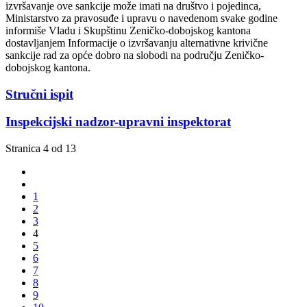
izvršavanje ove sankcije može imati na društvo i pojedinca,
Ministarstvo za pravosuđe i upravu o navedenom svake godine
informiše Vladu i Skupštinu Zeničko-dobojskog kantona
dostavljanjem Informacije o izvršavanju alternativne krivične
sankcije rad za opće dobro na slobodi na području Zeničko-
dobojskog kantona.
Stručni ispit
Inspekcijski nadzor-upravni inspektorat
Stranica 4 od 13
1
2
3
4
5
6
7
8
9