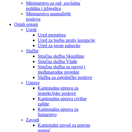
Ministarstvo za rad, socijalnu
politiku i izbjeglice
Ministarstvo unutrašnjih
poslova
Ostali organi
Uredi
Ured premijera
Ured za borbu protiv korupcije
Ured za javne nabavke
Službe
Stručna služba Skupštine
Stručna služba Vlade
Stručna služba za razvoj i
međunarodne projekte
Služba za zajedničke poslove
Uprave
Kantonalna uprava za
inspekcijske poslove
Kantonalna uprava civilne
zaštite
Kantonalna uprava za
šumarstvo
Zavodi
Kantonalni zavod za pravnu
pomoć