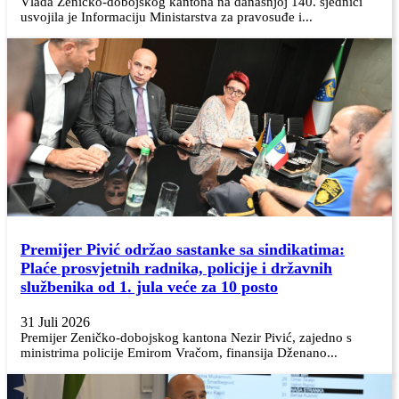
Vlada Zeničko-dobojskog kantona na današnjoj 140. sjednici
usvojila je Informaciju Ministarstva za pravosuđe i...
Premijer Pivić održao sastanke sa sindikatima:
Plaće prosvjetnih radnika, policije i državnih
službenika od 1. jula veće za 10 posto
31 Juli 2026
Premijer Zeničko-dobojskog kantona Nezir Pivić, zajedno s
ministrima policije Emirom Vračom, finansija Dženano...