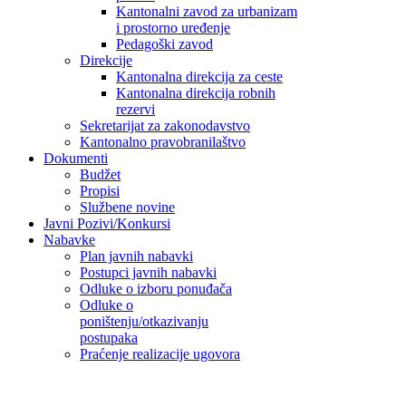
Kantonalni zavod za urbanizam
i prostorno uređenje
Pedagoški zavod
Direkcije
Kantonalna direkcija za ceste
Kantonalna direkcija robnih
rezervi
Sekretarijat za zakonodavstvo
Kantonalno pravobranilaštvo
Dokumenti
Budžet
Propisi
Službene novine
Javni Pozivi/Konkursi
Nabavke
Plan javnih nabavki
Postupci javnih nabavki
Odluke o izboru ponuđača
Odluke o
poništenju/otkazivanju
postupaka
Praćenje realizacije ugovora