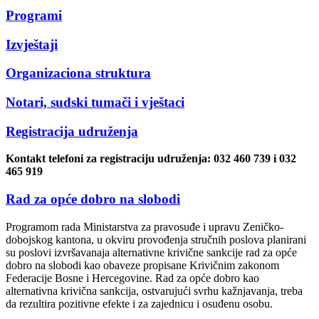
Programi
Izvještaji
Organizaciona struktura
Notari, sudski tumači i vještaci
Registracija udruženja
Kontakt telefoni za registraciju udruženja: 032 460 739 i 032
465 919
Rad za opće dobro na slobodi
Programom rada Ministarstva za pravosuđe i upravu Zeničko-
dobojskog kantona, u okviru provođenja stručnih poslova planirani
su poslovi izvršavanaja alternativne krivične sankcije rad za opće
dobro na slobodi kao obaveze propisane Krivičnim zakonom
Federacije Bosne i Hercegovine. Rad za opće dobro kao
alternativna krivična sankcija, ostvarujući svrhu kažnjavanja, treba
da rezultira pozitivne efekte i za zajednicu i osuđenu osobu.