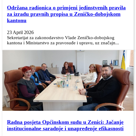
Održana radionica o primjeni jedinstvenih pravila
za izradu pravnih propisa u Zeničko-dobojskom
kantonu
23 April 2026
Sekretarijat za zakonodavstvo Vlade Zeničko-dobojskog
kantona i Ministarstvo za pravosuđe i upravu, uz značajn...
Radna posjeta Općinskom sudu u Zenici: Jačanje
institucionalne saradnje i unapređenje efikasnosti