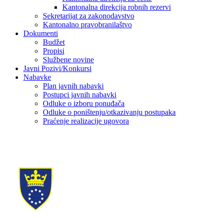
Kantonalna direkcija robnih rezervi
Sekretarijat za zakonodavstvo
Kantonalno pravobranilaštvo
Dokumenti
Budžet
Propisi
Službene novine
Javni Pozivi/Konkursi
Nabavke
Plan javnih nabavki
Postupci javnih nabavki
Odluke o izboru ponuđača
Odluke o poništenju/otkazivanju postupaka
Praćenje realizacije ugovora