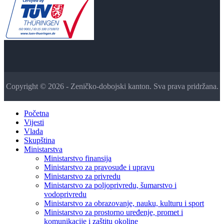
Copyright © 2026 - Zeničko-dobojski kanton. Sva prava pridržana.
Početna
Vijesti
Vlada
Skupština
Ministarstva
Ministarstvo finansija
Ministarstvo za pravosuđe i upravu
Ministarstvo za privredu
Ministarstvo za poljoprivredu, šumarstvo i
vodoprivredu
Ministarstvo za obrazovanje, nauku, kulturu i sport
Ministarstvo za prostorno uređenje, promet i
komunikacije i zaštitu okoline