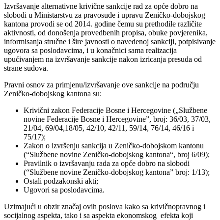
Izvršavanje alternativne krivične sankcije rad za opće dobro na
slobodi u Ministarstvu za pravosuđe i upravu Zeničko-dobojskog
kantona provodi se od 2014. godine čemu su prethodile različite
aktivnosti, od donošenja provedbenih propisa, obuke povjerenika,
informisanja stručne i šire javnosti o navedenoj sankciji, potpisivanje
ugovora sa poslodavcima, i u konačnici sama realizacija
upućivanjem na izvršavanje sankcije nakon izricanja presuda od
strane sudova.
Pravni osnov za primjenu/izvršavanje ove sankcije na području
Zeničko-dobojskog kantona su:
Krivični zakon Federacije Bosne i Hercegovine („Službene
novine Federacije Bosne i Hercegovine”, broj: 36/03, 37/03,
21/04, 69/04,18/05, 42/10, 42/11, 59/14, 76/14, 46/16 i
75/17);
Zakon o izvršenju sankcija u Zeničko-dobojskom kantonu
(“Službene novine Zeničko-dobojskog kantona“, broj 6/09);
Pravilnik o izvršavanju rada za opće dobro na slobodi
(“Službene novine Zeničko-dobojskog kantona” broj: 1/13);
Ostali podzakonski akti;
Ugovori sa poslodavcima.
Uzimajući u obzir značaj ovih poslova kako sa krivičnopravnog i
socijalnog aspekta, tako i sa aspekta ekonomskog efekta koji