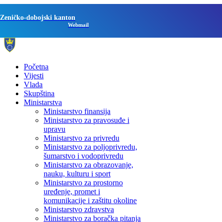
Zeničko-dobojski kanton
Webmail
Početna
Vijesti
Vlada
Skupština
Ministarstva
Ministarstvo finansija
Ministarstvo za pravosuđe i
upravu
Ministarstvo za privredu
Ministarstvo za poljoprivredu,
šumarstvo i vodoprivredu
Ministarstvo za obrazovanje,
nauku, kulturu i sport
Ministarstvo za prostorno
uređenje, promet i
komunikacije i zaštitu okoline
Ministarstvo zdravstva
Ministarstvo za boračka pitanja