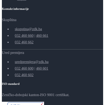
Kontakt informacije
Skupština
skupstina@zdk.ba
032 460 660
|
460 661
032 460 662
Ured premijera
uredpremijera@zdk.ba
032 460 600
|
460 601
032 460 602
ISO standard
Zeničko-dobojski kanton-ISO 9001 certifikat.