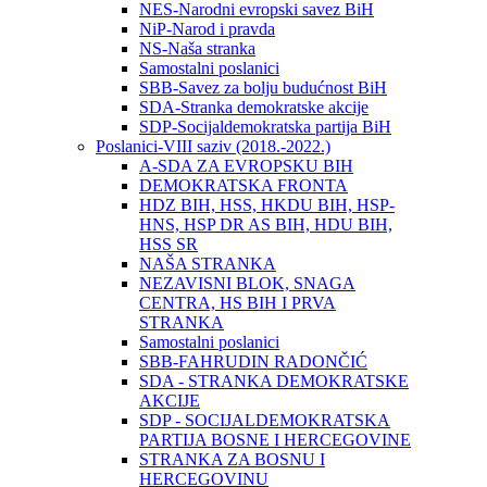
NES-Narodni evropski savez BiH
NiP-Narod i pravda
NS-Naša stranka
Samostalni poslanici
SBB-Savez za bolju budućnost BiH
SDA-Stranka demokratske akcije
SDP-Socijaldemokratska partija BiH
Poslanici-VIII saziv (2018.-2022.)
A-SDA ZA EVROPSKU BIH
DEMOKRATSKA FRONTA
HDZ BIH, HSS, HKDU BIH, HSP-
HNS, HSP DR AS BIH, HDU BIH,
HSS SR
NAŠA STRANKA
NEZAVISNI BLOK, SNAGA
CENTRA, HS BIH I PRVA
STRANKA
Samostalni poslanici
SBB-FAHRUDIN RADONČIĆ
SDA - STRANKA DEMOKRATSKE
AKCIJE
SDP - SOCIJALDEMOKRATSKA
PARTIJA BOSNE I HERCEGOVINE
STRANKA ZA BOSNU I
HERCEGOVINU