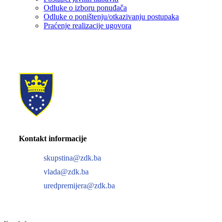
Odluke o izboru ponuđača
Odluke o poništenju/otkazivanju postupaka
Praćenje realizacije ugovora
Kontakt informacije
skupstina@zdk.ba
vlada@zdk.ba
uredpremijera@zdk.ba