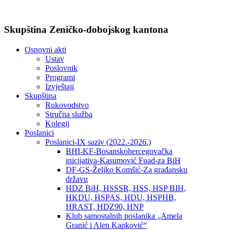
Skupština Zeničko-dobojskog kantona
Osnovni akti
Ustav
Poslovnik
Programi
Izvještaji
Skupština
Rukovodstvo
Stručna služba
Kolegij
Poslanici
Poslanici-IX saziv (2022.-2026.)
BHI-KF-Bosanskohercegovačka
inicijativa-Kasumović Fuad-za BiH
DF-GS-Željko Komšić-Za građansku
državu
HDZ BiH, HSSSR, HSS, HSP BIH,
HKDU, HSPAS, HDU, HSPHB,
HRAST, HDZ90, HNP
Klub samostalnih poslanika „Amela
Granić i Alen Kapković“