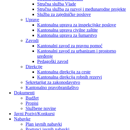
Stručna služba Vlade
Stručna služba za razvoj i međunarodne projekte
Služba za zajedničke poslove
Uprave
Kantonalna uprava za inspekcijske poslove
Kantonalna uprava civilne zaštite
Kantonalna uprava za šumarstvo
Zavodi
Kantonalni zavod za pravnu pomoć
Kantonalni zavod za urbanizam i prostorno
uređenje
Pedagoški zavod
Direkcije
Kantonalna direkcija za ceste
Kantonalna direkcija robnih rezervi
Sekretarijat za zakonodavstvo
Kantonalno pravobranilaštvo
Dokumenti
Budžet
Propisi
Službene novine
Javni Pozivi/Konkursi
Nabavke
Plan javnih nabavki
Postupci javnih nabavki