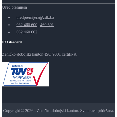
Ured premijera
uredpremijera@zdk.ba
032 460 600
|
460 601
032 460 602
ISO standard
Zeničko-dobojski kanton-ISO 9001 certifikat.
Copyright © 2026 - Zeničko-dobojski kanton. Sva prava pridržana.