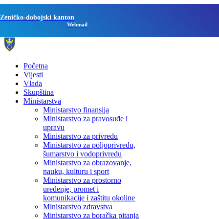
Zeničko-dobojski kanton
Webmail
Početna
Vijesti
Vlada
Skupština
Ministarstva
Ministarstvo finansija
Ministarstvo za pravosuđe i
upravu
Ministarstvo za privredu
Ministarstvo za poljoprivredu,
šumarstvo i vodoprivredu
Ministarstvo za obrazovanje,
nauku, kulturu i sport
Ministarstvo za prostorno
uređenje, promet i
komunikacije i zaštitu okoline
Ministarstvo zdravstva
Ministarstvo za boračka pitanja