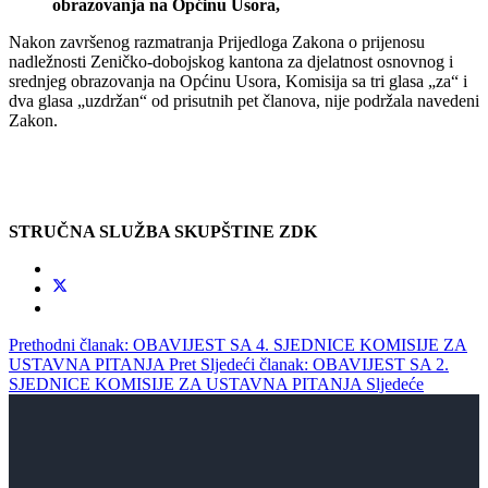
obrazovanja
na
Op
ć
inu
Usora
,
Nakon završenog razmatranja Prijedloga Zakona o prijenosu
nadležnosti Zeničko-dobojskog kantona za djelatnost osnovnog i
srednjeg obrazovanja na Općinu Usora, Komisija sa tri glasa „za“ i
dva glasa „uzdržan“ od prisutnih pet članova, nije podržala navedeni
Zakon.
STRUČNA SLUŽBA SKUPŠTINE ZDK
Prethodni članak: OBAVIJEST SA 4. SJEDNICE KOMISIJE ZA
USTAVNA PITANJA
Pret
Sljedeći članak: OBAVIJEST SA 2.
SJEDNICE KOMISIJE ZA USTAVNA PITANJA
Sljedeće