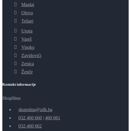
Maglaj
Olovo
Tešanj
Usora
Vareš
Visoko
Zavidovići
Zenica
Žepče
Kontakt informacije
Skupština
skupstina@zdk.ba
032 460 660
|
460 661
032 460 662