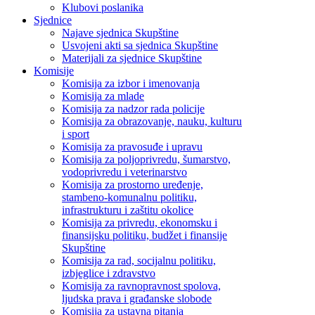
Klubovi poslanika
Sjednice
Najave sjednica Skupštine
Usvojeni akti sa sjednica Skupštine
Materijali za sjednice Skupštine
Komisije
Komisija za izbor i imenovanja
Komisija za mlade
Komisija za nadzor rada policije
Komisija za obrazovanje, nauku, kulturu
i sport
Komisija za pravosuđe i upravu
Komisija za poljoprivredu, šumarstvo,
vodoprivredu i veterinarstvo
Komisija za prostorno uređenje,
stambeno-komunalnu politiku,
infrastrukturu i zaštitu okolice
Komisija za privredu, ekonomsku i
finansijsku politiku, budžet i finansije
Skupštine
Komisija za rad, socijalnu politiku,
izbjeglice i zdravstvo
Komisija za ravnopravnost spolova,
ljudska prava i građanske slobode
Komisija za ustavna pitanja