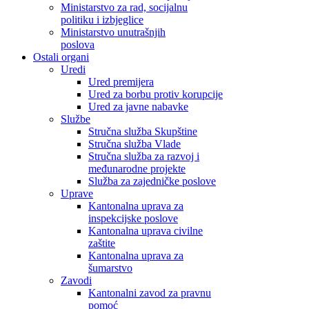
Ministarstvo za rad, socijalnu
politiku i izbjeglice
Ministarstvo unutrašnjih
poslova
Ostali organi
Uredi
Ured premijera
Ured za borbu protiv korupcije
Ured za javne nabavke
Službe
Stručna služba Skupštine
Stručna služba Vlade
Stručna služba za razvoj i
međunarodne projekte
Služba za zajedničke poslove
Uprave
Kantonalna uprava za
inspekcijske poslove
Kantonalna uprava civilne
zaštite
Kantonalna uprava za
šumarstvo
Zavodi
Kantonalni zavod za pravnu
pomoć