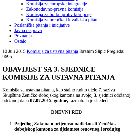
Komisija za europske integracije
Zakonodavno-pravna komisija
Komisija za borbu protiv korupcije
Komisija za boračka i invalidska pitanja
Poslanička pitanja i inicijative
Javna rasprava
Priznanja
Ostalo
10 Juli 2015
Komisija za ustavna pitanja
Ibrahim Slipic
Pregleda:
9695
OBAVIJEST SA 3. SJEDNICE
KOMISIJE ZA USTAVNA PITANJA
Komisija za ustavna pitanja, kao stalno radno tijelo 7. saziva
Skupštine Zeničko-dobojskog kantona na svojoj
3.
sjednici održanoj
održanoj dana
07.07.2015. godine,
razmatrala je sljedeći:
DNEVNI RED
Prijedlog
Zakona
o
prijenosu
nadle
ž
nosti
Zeni
č
ko
-
dobojskog
kantona
za
djelatnost
osnovnog
i
srednjeg