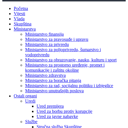
Početna
Vijesti
Vlada
Skupština
Ministarstva
Ministarstvo finansija
Ministarstvo za pravosuđe i upravu
Ministarstvo za privredu
Ministarstvo za poljoprivredu, šumarstvo i
vodoprivredu
Ministarstvo za obrazovanje, nauku, kulturu i sport
Ministarstvo za prostorno uređenje, promet i
komunikacije i zaštitu okoline
Ministarstvo zdravstva
Ministarstvo za boračka pitanja
Ministarstvo za rad, socijalnu politiku i izbjeglice
Ministarstvo unutrašnjih poslova
Ostali organi
Uredi
Ured premijera
Ured za borbu protiv korupcije
Ured za javne nabavke
Službe
Stručna služba Skupštine