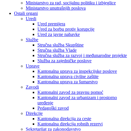
Ministarstvo za rad, socijalnu politiku i izbjeglice
Ministarstvo unutrašnjih poslova
Ostali organi
Uredi
Ured premijera
Ured za borbu protiv korupcije
Ured za javne nabavke
Službe
Stručna služba Skupštine
Stručna služba Vlade
Stručna služba za razvoj i međunarodne projekte
Služba za zajedničke poslove
Uprave
Kantonalna uprava za inspekcijske poslove
Kantonalna uprava civilne zaštite
Kantonalna uprava za šumarstvo
Zavodi
Kantonalni zavod za pravnu pomoć
Kantonalni zavod za urbanizam i prostorno
uređenje
Pedagoški zavod
Direkcije
Kantonalna direkcija za ceste
Kantonalna direkcija robnih rezervi
Sekretarijat za zakonodavstvo