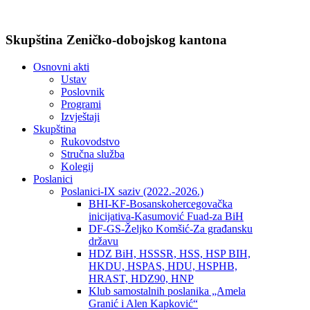
Skupština Zeničko-dobojskog kantona
Osnovni akti
Ustav
Poslovnik
Programi
Izvještaji
Skupština
Rukovodstvo
Stručna služba
Kolegij
Poslanici
Poslanici-IX saziv (2022.-2026.)
BHI-KF-Bosanskohercegovačka
inicijativa-Kasumović Fuad-za BiH
DF-GS-Željko Komšić-Za građansku
državu
HDZ BiH, HSSSR, HSS, HSP BIH,
HKDU, HSPAS, HDU, HSPHB,
HRAST, HDZ90, HNP
Klub samostalnih poslanika „Amela
Granić i Alen Kapković“