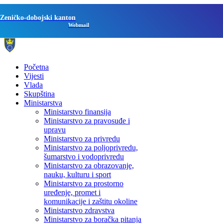
Zeničko-dobojski kanton
Webmail
Početna
Vijesti
Vlada
Skupština
Ministarstva
Ministarstvo finansija
Ministarstvo za pravosuđe i
upravu
Ministarstvo za privredu
Ministarstvo za poljoprivredu,
šumarstvo i vodoprivredu
Ministarstvo za obrazovanje,
nauku, kulturu i sport
Ministarstvo za prostorno
uređenje, promet i
komunikacije i zaštitu okoline
Ministarstvo zdravstva
Ministarstvo za boračka pitanja