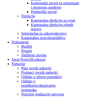
Kantonalni zavod za urbanizam
i prostorno uređenje
Pedagoški zavod
Direkcije
Kantonalna direkcija za ceste
Kantonalna direkcija robnih
rezervi
Sekretarijat za zakonodavstvo
Kantonalno pravobranilaštvo
Dokumenti
Budžet
Propisi
Službene novine
Javni Pozivi/Konkursi
Nabavke
Plan javnih nabavki
Postupci javnih nabavki
Odluke o izboru ponuđača
Odluke o
poništenju/otkazivanju
postupaka
Praćenje realizacije ugovora