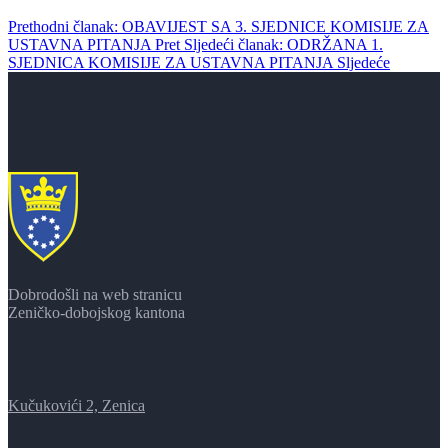
Prethodni članak: OBAVIJEST SA 3. SJEDNICE KOMISIJE ZA
USTAVNA PITANJA
Pret
Sljedeći članak: ODRŽANA 1.
SJEDNICA KOMISIJE ZA USTAVNA PITANJA
Sljedeće
Dobrodošli na web stranicu
Zeničko-dobojskog kantona
Kučukovići 2, Zenica