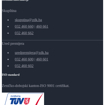
Skupština
skupstina@zdk.ba
032 460 660
|
460 661
032 460 662
Ured premijera
uredpremijera@zdk.ba
032 460 600
|
460 601
032 460 602
ISO standard
Zeničko-dobojski kanton-ISO 9001 certifikat.