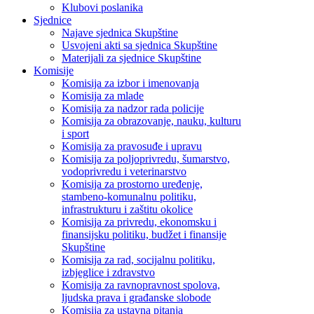
Klubovi poslanika
Sjednice
Najave sjednica Skupštine
Usvojeni akti sa sjednica Skupštine
Materijali za sjednice Skupštine
Komisije
Komisija za izbor i imenovanja
Komisija za mlade
Komisija za nadzor rada policije
Komisija za obrazovanje, nauku, kulturu
i sport
Komisija za pravosuđe i upravu
Komisija za poljoprivredu, šumarstvo,
vodoprivredu i veterinarstvo
Komisija za prostorno uređenje,
stambeno-komunalnu politiku,
infrastrukturu i zaštitu okolice
Komisija za privredu, ekonomsku i
finansijsku politiku, budžet i finansije
Skupštine
Komisija za rad, socijalnu politiku,
izbjeglice i zdravstvo
Komisija za ravnopravnost spolova,
ljudska prava i građanske slobode
Komisija za ustavna pitanja