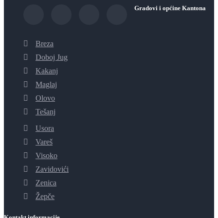
Gradovi i općine Kantona
Breza
Doboj Jug
Kakanj
Maglaj
Olovo
Tešanj
Usora
Vareš
Visoko
Zavidovići
Zenica
Žepče
Kontakt informacije