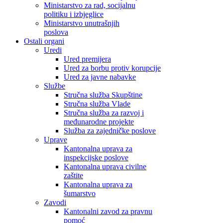
Ministarstvo za rad, socijalnu
politiku i izbjeglice
Ministarstvo unutrašnjih
poslova
Ostali organi
Uredi
Ured premijera
Ured za borbu protiv korupcije
Ured za javne nabavke
Službe
Stručna služba Skupštine
Stručna služba Vlade
Stručna služba za razvoj i
međunarodne projekte
Služba za zajedničke poslove
Uprave
Kantonalna uprava za
inspekcijske poslove
Kantonalna uprava civilne
zaštite
Kantonalna uprava za
šumarstvo
Zavodi
Kantonalni zavod za pravnu
pomoć