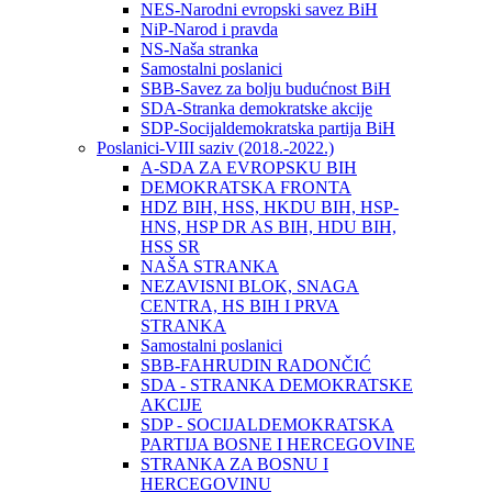
NES-Narodni evropski savez BiH
NiP-Narod i pravda
NS-Naša stranka
Samostalni poslanici
SBB-Savez za bolju budućnost BiH
SDA-Stranka demokratske akcije
SDP-Socijaldemokratska partija BiH
Poslanici-VIII saziv (2018.-2022.)
A-SDA ZA EVROPSKU BIH
DEMOKRATSKA FRONTA
HDZ BIH, HSS, HKDU BIH, HSP-
HNS, HSP DR AS BIH, HDU BIH,
HSS SR
NAŠA STRANKA
NEZAVISNI BLOK, SNAGA
CENTRA, HS BIH I PRVA
STRANKA
Samostalni poslanici
SBB-FAHRUDIN RADONČIĆ
SDA - STRANKA DEMOKRATSKE
AKCIJE
SDP - SOCIJALDEMOKRATSKA
PARTIJA BOSNE I HERCEGOVINE
STRANKA ZA BOSNU I
HERCEGOVINU