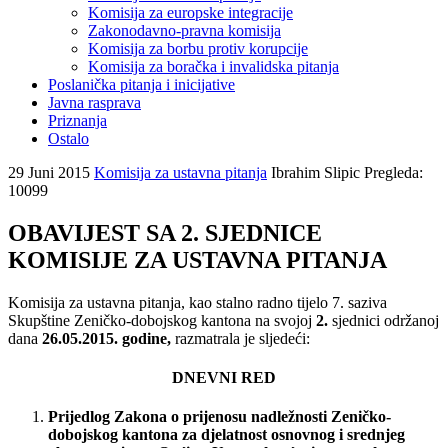
Komisija za europske integracije
Zakonodavno-pravna komisija
Komisija za borbu protiv korupcije
Komisija za boračka i invalidska pitanja
Poslanička pitanja i inicijative
Javna rasprava
Priznanja
Ostalo
29 Juni 2015
Komisija za ustavna pitanja
Ibrahim Slipic
Pregleda:
10099
OBAVIJEST SA 2. SJEDNICE
KOMISIJE ZA USTAVNA PITANJA
Komisija za ustavna pitanja, kao stalno radno tijelo 7. saziva
Skupštine Zeničko-dobojskog kantona na svojoj
2.
sjednici održanoj
dana
26.05.2015. godine,
razmatrala je sljedeći:
DNEVNI RED
Prijedlog
Zakona
o
prijenosu
nadle
ž
nosti
Zeni
č
ko
-
dobojskog
kantona
za
djelatnost
osnovnog
i
srednjeg