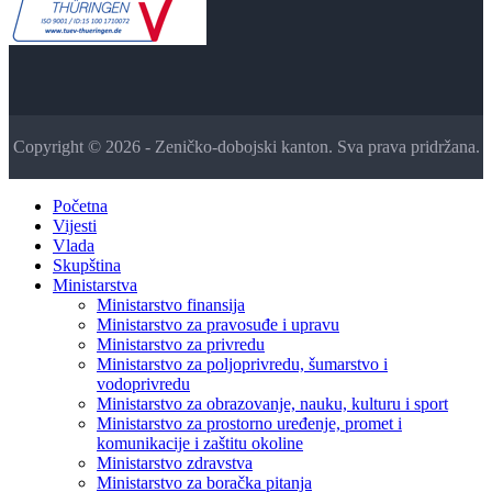
Copyright © 2026 - Zeničko-dobojski kanton. Sva prava pridržana.
Početna
Vijesti
Vlada
Skupština
Ministarstva
Ministarstvo finansija
Ministarstvo za pravosuđe i upravu
Ministarstvo za privredu
Ministarstvo za poljoprivredu, šumarstvo i
vodoprivredu
Ministarstvo za obrazovanje, nauku, kulturu i sport
Ministarstvo za prostorno uređenje, promet i
komunikacije i zaštitu okoline
Ministarstvo zdravstva
Ministarstvo za boračka pitanja