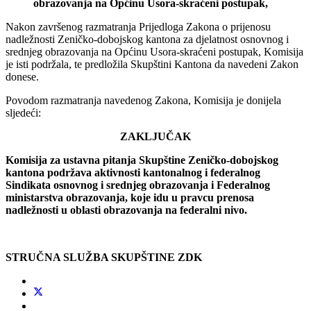
obrazovanja
na
Op
ć
inu
Usora
-
skra
ć
eni
postupak
,
Nakon završenog razmatranja Prijedloga Zakona o prijenosu
nadležnosti Zeničko-dobojskog kantona za djelatnost osnovnog i
srednjeg obrazovanja na Općinu Usora-skraćeni postupak, Komisija
je isti podržala, te predložila Skupštini Kantona da navedeni Zakon
donese.
Povodom razmatranja navedenog Zakona, Komisija je donijela
sljedeći:
ZAKLJUČAK
Komisija za ustavna pitanja Skupštine Zeničko-dobojskog
kantona podržava aktivnosti kantonalnog i federalnog
Sindikata osnovnog i srednjeg obrazovanja i Federalnog
ministarstva obrazovanja, koje idu u pravcu prenosa
nadležnosti u oblasti obrazovanja na federalni nivo.
STRUČNA SLUŽBA SKUPŠTINE ZDK