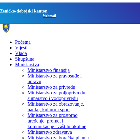
Zeničko-dobojski kanton
Webmail
Početna
Vijesti
Vlada
Skupština
Ministarstva
Ministarstvo finansija
Ministarstvo za pravosuđe i
upravu
Ministarstvo za privredu
Ministarstvo za poljoprivredu,
šumarstvo i vodoprivredu
Ministarstvo za obrazovanje,
nauku, kulturu i sport
Ministarstvo za prostorno
uređenje, promet i
komunikacije i zaštitu okoline
Ministarstvo zdravstva
Ministarstvo za boračka pitanja