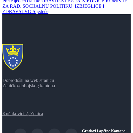
Pret
Sljedeći članak: OBAVIJEST SA 28. SJEDNICE KOMISIJE
ZA RAD, SOCIJALNU POLITIKU, IZBJEGLICE I
ZDRAVSTVO
Sljedeće
Dobrodošli na web stranicu
Zeničko-dobojskog kantona
Kučukovići 2, Zenica
Gradovi i općine Kantona