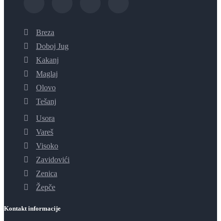
Breza
Doboj Jug
Kakanj
Maglaj
Olovo
Tešanj
Usora
Vareš
Visoko
Zavidovići
Zenica
Žepče
Kontakt informacije