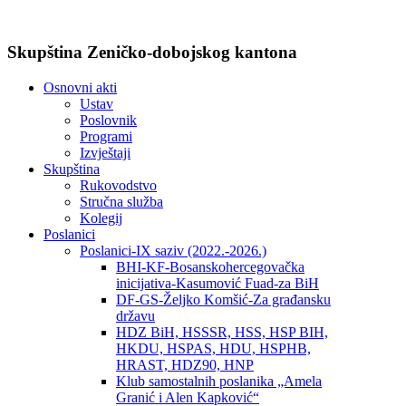
Skupština Zeničko-dobojskog kantona
Osnovni akti
Ustav
Poslovnik
Programi
Izvještaji
Skupština
Rukovodstvo
Stručna služba
Kolegij
Poslanici
Poslanici-IX saziv (2022.-2026.)
BHI-KF-Bosanskohercegovačka
inicijativa-Kasumović Fuad-za BiH
DF-GS-Željko Komšić-Za građansku
državu
HDZ BiH, HSSSR, HSS, HSP BIH,
HKDU, HSPAS, HDU, HSPHB,
HRAST, HDZ90, HNP
Klub samostalnih poslanika „Amela
Granić i Alen Kapković“