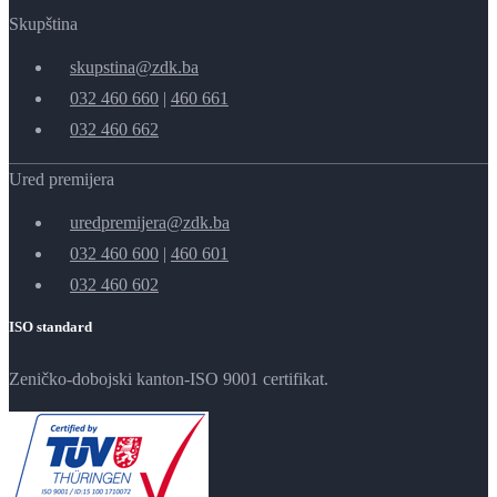
Skupština
skupstina@zdk.ba
032 460 660
|
460 661
032 460 662
Ured premijera
uredpremijera@zdk.ba
032 460 600
|
460 601
032 460 602
ISO standard
Zeničko-dobojski kanton-ISO 9001 certifikat.