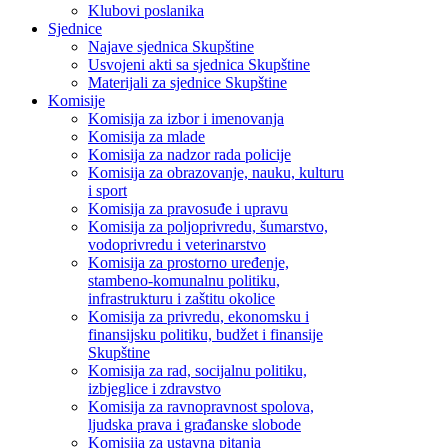
Klubovi poslanika
Sjednice
Najave sjednica Skupštine
Usvojeni akti sa sjednica Skupštine
Materijali za sjednice Skupštine
Komisije
Komisija za izbor i imenovanja
Komisija za mlade
Komisija za nadzor rada policije
Komisija za obrazovanje, nauku, kulturu
i sport
Komisija za pravosuđe i upravu
Komisija za poljoprivredu, šumarstvo,
vodoprivredu i veterinarstvo
Komisija za prostorno uređenje,
stambeno-komunalnu politiku,
infrastrukturu i zaštitu okolice
Komisija za privredu, ekonomsku i
finansijsku politiku, budžet i finansije
Skupštine
Komisija za rad, socijalnu politiku,
izbjeglice i zdravstvo
Komisija za ravnopravnost spolova,
ljudska prava i građanske slobode
Komisija za ustavna pitanja