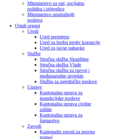
Ministarstvo za rad, socijalnu
politiku i izbjeglice
Ministarstvo unutrašnjih
poslova
Ostali organi
Uredi
Ured premijera
Ured za borbu protiv korupcije
Ured za javne nabavke
Službe
Stručna služba Skupštine
Stručna služba Vlade
Stručna služba za razvoj i
međunarodne projekte
Služba za zajedničke poslove
Uprave
Kantonalna uprava za
inspekcijske poslove
Kantonalna uprava civilne
zaštite
Kantonalna uprava za
šumarstvo
Zavodi
Kantonalni zavod za pravnu
pomoć