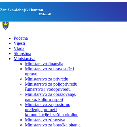
Zeničko-dobojski kanton
Webmail
Početna
Vijesti
Vlada
Skupština
Ministarstva
Ministarstvo finansija
Ministarstvo za pravosuđe i
upravu
Ministarstvo za privredu
Ministarstvo za poljoprivredu,
šumarstvo i vodoprivredu
Ministarstvo za obrazovanje,
nauku, kulturu i sport
Ministarstvo za prostorno
uređenje, promet i
komunikacije i zaštitu okoline
Ministarstvo zdravstva
Ministarstvo za boračka pitanja