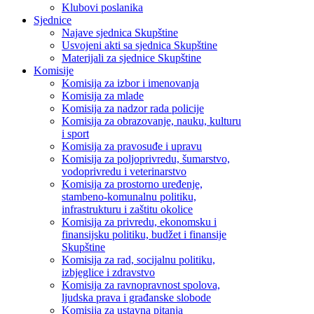
Klubovi poslanika
Sjednice
Najave sjednica Skupštine
Usvojeni akti sa sjednica Skupštine
Materijali za sjednice Skupštine
Komisije
Komisija za izbor i imenovanja
Komisija za mlade
Komisija za nadzor rada policije
Komisija za obrazovanje, nauku, kulturu
i sport
Komisija za pravosuđe i upravu
Komisija za poljoprivredu, šumarstvo,
vodoprivredu i veterinarstvo
Komisija za prostorno uređenje,
stambeno-komunalnu politiku,
infrastrukturu i zaštitu okolice
Komisija za privredu, ekonomsku i
finansijsku politiku, budžet i finansije
Skupštine
Komisija za rad, socijalnu politiku,
izbjeglice i zdravstvo
Komisija za ravnopravnost spolova,
ljudska prava i građanske slobode
Komisija za ustavna pitanja