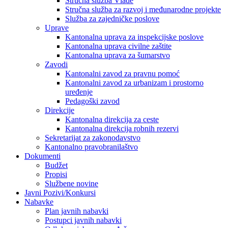
Stručna služba Vlade
Stručna služba za razvoj i međunarodne projekte
Služba za zajedničke poslove
Uprave
Kantonalna uprava za inspekcijske poslove
Kantonalna uprava civilne zaštite
Kantonalna uprava za šumarstvo
Zavodi
Kantonalni zavod za pravnu pomoć
Kantonalni zavod za urbanizam i prostorno
uređenje
Pedagoški zavod
Direkcije
Kantonalna direkcija za ceste
Kantonalna direkcija robnih rezervi
Sekretarijat za zakonodavstvo
Kantonalno pravobranilaštvo
Dokumenti
Budžet
Propisi
Službene novine
Javni Pozivi/Konkursi
Nabavke
Plan javnih nabavki
Postupci javnih nabavki