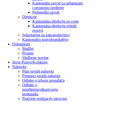
Kantonalni zavod za urbanizam
i prostorno uređenje
Pedagoški zavod
Direkcije
Kantonalna direkcija za ceste
Kantonalna direkcija robnih
rezervi
Sekretarijat za zakonodavstvo
Kantonalno pravobranilaštvo
Dokumenti
Budžet
Propisi
Službene novine
Javni Pozivi/Konkursi
Nabavke
Plan javnih nabavki
Postupci javnih nabavki
Odluke o izboru ponuđača
Odluke o
poništenju/otkazivanju
postupaka
Praćenje realizacije ugovora