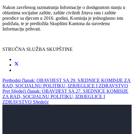
Nakon završenog razmatranja Informacije o dostignutom stanju u
oblastima socijalne zaštite, zaštite civilnih žrtava rata i zaštite
porodice sa djecom u 2016. godini,
Komisija je jednoglasno istu
podržala, te je predložila Skupštini Kantona da navedenu
Informaciju prihvati.
STRUČNA SLUŽBA SKUPŠTINE
Prethodni članak: OBAVIJEST SA 29. SJEDNICE KOMISIJE ZA
RAD, SOCIJALNU POLITIKU, IZBJEGLICE I ZDRAVSTVO
Pret
Sljedeći članak: OBAVIJEST SA 27. SJEDNICE KOMISIJE
ZA RAD, SOCIJALNU POLITIKU, IZBJEGLICE I
ZDRAVSTVO
Sljedeće