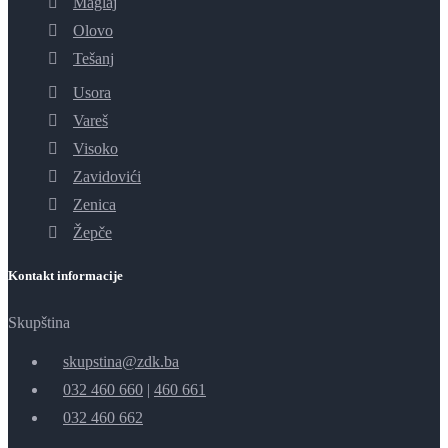
Maglaj
Olovo
Tešanj
Usora
Vareš
Visoko
Zavidovići
Zenica
Žepče
Kontakt informacije
Skupština
skupstina@zdk.ba
032 460 660
|
460 661
032 460 662