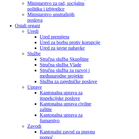
Ministarstvo za rad, socijalnu
politiku i izbjeglice
Ministarstvo unutrašnjih
poslova
Ostali organi
Uredi
Ured premijera
Ured za borbu protiv korupcije
Ured za javne nabavke
Službe
Stručna služba Skupštine
Stručna služba Vlade
Stručna služba za razvoj i
međunarodne projekte
Služba za zajedničke poslove
Uprave
Kantonalna uprava za
inspekcijske poslove
Kantonalna uprava civilne
zaštite
Kantonalna uprava za
šumarstvo
Zavodi
Kantonalni zavod za pravnu
pomoć