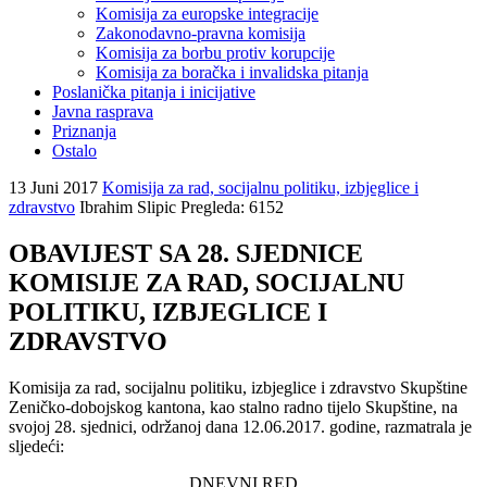
Komisija za europske integracije
Zakonodavno-pravna komisija
Komisija za borbu protiv korupcije
Komisija za boračka i invalidska pitanja
Poslanička pitanja i inicijative
Javna rasprava
Priznanja
Ostalo
13 Juni 2017
Komisija za rad, socijalnu politiku, izbjeglice i
zdravstvo
Ibrahim Slipic
Pregleda: 6152
OBAVIJEST SA 28. SJEDNICE
KOMISIJE ZA RAD, SOCIJALNU
POLITIKU, IZBJEGLICE I
ZDRAVSTVO
Komisija za rad, socijalnu politiku, izbjeglice i zdravstvo Skupštine
Zeničko-dobojskog kantona, kao stalno radno tijelo Skupštine, na
svojoj 28
.
sjednici, održanoj dana 12.06
.2017.
godine, razmatrala je
sljedeći:
DNEVNI RED