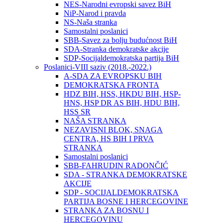
NES-Narodni evropski savez BiH
NiP-Narod i pravda
NS-Naša stranka
Samostalni poslanici
SBB-Savez za bolju budućnost BiH
SDA-Stranka demokratske akcije
SDP-Socijaldemokratska partija BiH
Poslanici-VIII saziv (2018.-2022.)
A-SDA ZA EVROPSKU BIH
DEMOKRATSKA FRONTA
HDZ BIH, HSS, HKDU BIH, HSP-
HNS, HSP DR AS BIH, HDU BIH,
HSS SR
NAŠA STRANKA
NEZAVISNI BLOK, SNAGA
CENTRA, HS BIH I PRVA
STRANKA
Samostalni poslanici
SBB-FAHRUDIN RADONČIĆ
SDA - STRANKA DEMOKRATSKE
AKCIJE
SDP - SOCIJALDEMOKRATSKA
PARTIJA BOSNE I HERCEGOVINE
STRANKA ZA BOSNU I
HERCEGOVINU