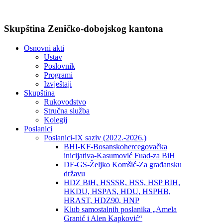
Skupština Zeničko-dobojskog kantona
Osnovni akti
Ustav
Poslovnik
Programi
Izvještaji
Skupština
Rukovodstvo
Stručna služba
Kolegij
Poslanici
Poslanici-IX saziv (2022.-2026.)
BHI-KF-Bosanskohercegovačka
inicijativa-Kasumović Fuad-za BiH
DF-GS-Željko Komšić-Za građansku
državu
HDZ BiH, HSSSR, HSS, HSP BIH,
HKDU, HSPAS, HDU, HSPHB,
HRAST, HDZ90, HNP
Klub samostalnih poslanika „Amela
Granić i Alen Kapković“