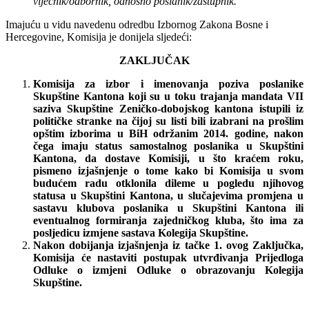
vijećnik/odbornik, odnosno poslanik/zastupnik.
Imajuću u vidu navedenu odredbu Izbornog Zakona Bosne i
Hercegovine, Komisija je donijela sljedeći:
ZAKLJUČAK
Komisija za izbor i imenovanja poziva poslanike
Skupštine Kantona koji su u toku trajanja mandata VII
saziva Skupštine
Zeni
č
ko
-
dobojskog
kantona
istupili
iz
političke stranke na čijoj su listi bili izabrani na prošlim
opštim izborima u BiH održanim 2014. godine, nakon
čega imaju status samostalnog poslanika u Skupštini
Kantona, da dostave Komisiji, u što kraćem roku,
pismeno izjašnjenje o tome kako bi Komisija u svom
budućem radu otklonila dileme u pogledu njihovog
statusa u Skupštini Kantona, u slučajevima promjena u
sastavu klubova poslanika u Skupštini Kantona ili
eventualnog formiranja zajedničkog kluba, što ima za
posljedicu izmjene sastava Kolegija Skupštine.
Nakon dobijanja izjašnjenja iz tačke 1. ovog Zaključka,
Komisija će nastaviti postupak utvrđivanja Prijedloga
Odluke
o
izmjeni
Odluke
o
obrazovanju
Kolegija
Skup
š
tine
.