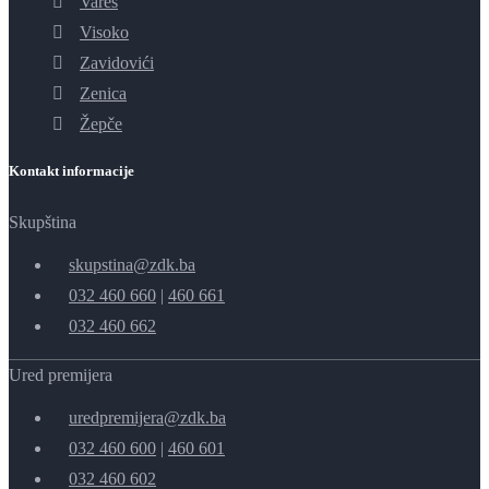
Vareš
Visoko
Zavidovići
Zenica
Žepče
Kontakt informacije
Skupština
skupstina@zdk.ba
032 460 660
|
460 661
032 460 662
Ured premijera
uredpremijera@zdk.ba
032 460 600
|
460 601
032 460 602