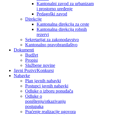
Kantonalni zavod za urbanizam
i prostorno uređenje
Pedagoški zavod
Direkcije
Kantonalna direkcija za ceste
Kantonalna direkcija robnih
rezervi
Sekretarijat za zakonodavstvo
Kantonalno pravobranilaštvo
Dokumenti
Budžet
Propisi
Službene novine
Javni Pozivi/Konkursi
Nabavke
Plan javnih nabavki
Postupci javnih nabavki
Odluke o izboru ponuđača
Odluke o
poništenju/otkazivanju
postupaka
Praćenje realizacije ugovora