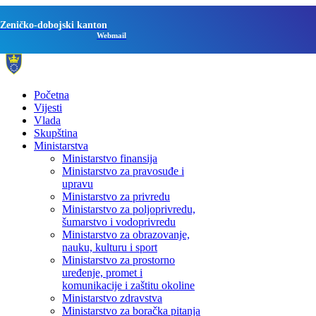
Zeničko-dobojski kanton
Webmail
Početna
Vijesti
Vlada
Skupština
Ministarstva
Ministarstvo finansija
Ministarstvo za pravosuđe i
upravu
Ministarstvo za privredu
Ministarstvo za poljoprivredu,
šumarstvo i vodoprivredu
Ministarstvo za obrazovanje,
nauku, kulturu i sport
Ministarstvo za prostorno
uređenje, promet i
komunikacije i zaštitu okoline
Ministarstvo zdravstva
Ministarstvo za boračka pitanja