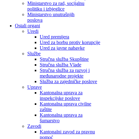
Ministarstvo za rad, socijalnu
politiku i izbjeglice
Ministarstvo unutrašnjih
poslova
Ostali organi
Uredi
Ured premijera
Ured za borbu protiv korupcije
Ured za javne nabavke
Službe
Stručna služba Skupštine
Stručna služba Vlade
Stručna služba za razvoj i
međunarodne projekte
Služba za zajedničke poslove
Uprave
Kantonalna uprava za
inspekcijske poslove
Kantonalna uprava civilne
zaštite
Kantonalna uprava za
šumarstvo
Zavodi
Kantonalni zavod za pravnu
pomoć