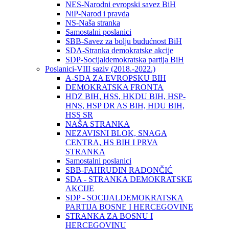
NES-Narodni evropski savez BiH
NiP-Narod i pravda
NS-Naša stranka
Samostalni poslanici
SBB-Savez za bolju budućnost BiH
SDA-Stranka demokratske akcije
SDP-Socijaldemokratska partija BiH
Poslanici-VIII saziv (2018.-2022.)
A-SDA ZA EVROPSKU BIH
DEMOKRATSKA FRONTA
HDZ BIH, HSS, HKDU BIH, HSP-
HNS, HSP DR AS BIH, HDU BIH,
HSS SR
NAŠA STRANKA
NEZAVISNI BLOK, SNAGA
CENTRA, HS BIH I PRVA
STRANKA
Samostalni poslanici
SBB-FAHRUDIN RADONČIĆ
SDA - STRANKA DEMOKRATSKE
AKCIJE
SDP - SOCIJALDEMOKRATSKA
PARTIJA BOSNE I HERCEGOVINE
STRANKA ZA BOSNU I
HERCEGOVINU