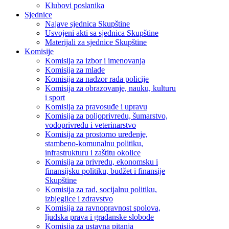
Klubovi poslanika
Sjednice
Najave sjednica Skupštine
Usvojeni akti sa sjednica Skupštine
Materijali za sjednice Skupštine
Komisije
Komisija za izbor i imenovanja
Komisija za mlade
Komisija za nadzor rada policije
Komisija za obrazovanje, nauku, kulturu
i sport
Komisija za pravosuđe i upravu
Komisija za poljoprivredu, šumarstvo,
vodoprivredu i veterinarstvo
Komisija za prostorno uređenje,
stambeno-komunalnu politiku,
infrastrukturu i zaštitu okolice
Komisija za privredu, ekonomsku i
finansijsku politiku, budžet i finansije
Skupštine
Komisija za rad, socijalnu politiku,
izbjeglice i zdravstvo
Komisija za ravnopravnost spolova,
ljudska prava i građanske slobode
Komisija za ustavna pitanja