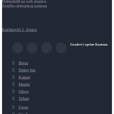
Dobrodošli na web stranicu
Zeničko-dobojskog kantona
Kučukovići 2, Zenica
Gradovi i općine Kantona
Breza
Doboj Jug
Kakanj
Maglaj
Olovo
Tešanj
Usora