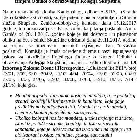
izmjeni
Odluke
o
obrazovanju
Kolegija
Skup
š
tine,
Nakon razmatranja dopisa Kantonalnog odbora A-SDA, (Stranke
demokratske aktivnosti), koji je putem e-maila zaprimljen u Stručnu
službu Skupštine Zeničko-dobojskog kantona, dana 15.12.2017.
godine, te upoznavanja sa dva zastupnička pitanja poslanika Amira
Ganića od 28.11.2017. godine koje je isti dostavio i u pismenom
obliku na 50. sjednici Skupštine održanoj dana 29.11.2017. godine,
na kojima se imenovani poslanik izjašnjava kao “nezavisni
poslanik”, Komisija je imala određene dileme u vezi ispunjavanja
uslova za utvrđivanje Prijedloga Odluke o izmjeni Odluke o
obrazovanje Kolegija Skupštine, imajući u vidu odredbu člana
1.9.
Izbornog Zakona Bosne i Hercegovine
, („Službeni list BiH“, broj:
23/01, 7/02, 9/02, 20/02, 25/02, 4/04, 20/04, 25/05, 52/05, 65/05,
77/05, 11/06, 24/06, 32/07, 33/08, 37/08, 32/10, 18/13, 7/14 i
31/16), koja glasi:
Mandat pripada izabranom nosiocu mandata, a ne političkoj
stranci, koaliciji ili listi nezavisnih kandidata, koja ga je
predložila na kandidatskoj listi. Mandat ne može prestati,
osim u zakonom predviđenim slučajevima.
Ukoliko izabrani nosilac mandata, u toku trajanja mandata,
istupi iz političke stranke, koalicije ili liste nezavisnih
kandidata, koja je učestvovala na izborima i na čijoj je listi
bio izabrani nosilac mandata, postaje samostalni