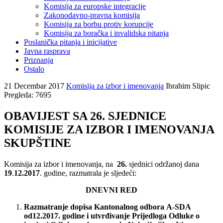
Komisija za europske integracije
Zakonodavno-pravna komisija
Komisija za borbu protiv korupcije
Komisija za boračka i invalidska pitanja
Poslanička pitanja i inicijative
Javna rasprava
Priznanja
Ostalo
21 Decembar 2017
Komisija za izbor i imenovanja
Ibrahim Slipic
Pregleda: 7695
OBAVIJEST SA 26. SJEDNICE
KOMISIJE ZA IZBOR I IMENOVANJA
SKUPŠTINE
Komisija za izbor i imenovanja, na
26.
sjednici održanoj dana
19
.
12.2017
. godine, razmatrala je sljedeći:
DNEVNI RED
Razmatranje
dopisa
Kantonalnog
odbora
A
-
SDA
od
12.2017.
godine
i
utvr
đ
ivanje
Prijedloga
Odluke
o