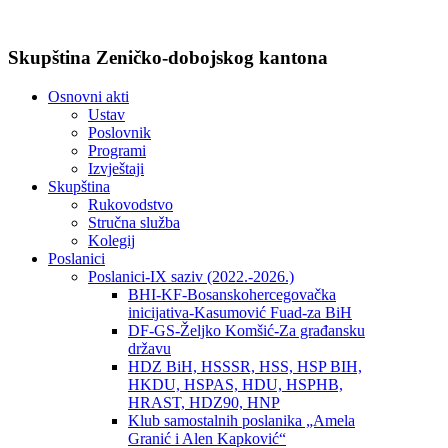
Skupština Zeničko-dobojskog kantona
Osnovni akti
Ustav
Poslovnik
Programi
Izvještaji
Skupština
Rukovodstvo
Stručna služba
Kolegij
Poslanici
Poslanici-IX saziv (2022.-2026.)
BHI-KF-Bosanskohercegovačka
inicijativa-Kasumović Fuad-za BiH
DF-GS-Željko Komšić-Za građansku
državu
HDZ BiH, HSSSR, HSS, HSP BIH,
HKDU, HSPAS, HDU, HSPHB,
HRAST, HDZ90, HNP
Klub samostalnih poslanika „Amela
Granić i Alen Kapković“