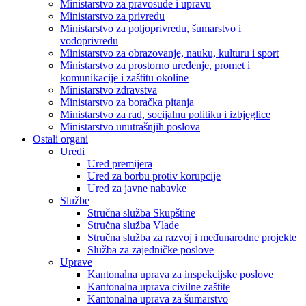
Ministarstvo za pravosuđe i upravu
Ministarstvo za privredu
Ministarstvo za poljoprivredu, šumarstvo i
vodoprivredu
Ministarstvo za obrazovanje, nauku, kulturu i sport
Ministarstvo za prostorno uređenje, promet i
komunikacije i zaštitu okoline
Ministarstvo zdravstva
Ministarstvo za boračka pitanja
Ministarstvo za rad, socijalnu politiku i izbjeglice
Ministarstvo unutrašnjih poslova
Ostali organi
Uredi
Ured premijera
Ured za borbu protiv korupcije
Ured za javne nabavke
Službe
Stručna služba Skupštine
Stručna služba Vlade
Stručna služba za razvoj i međunarodne projekte
Služba za zajedničke poslove
Uprave
Kantonalna uprava za inspekcijske poslove
Kantonalna uprava civilne zaštite
Kantonalna uprava za šumarstvo