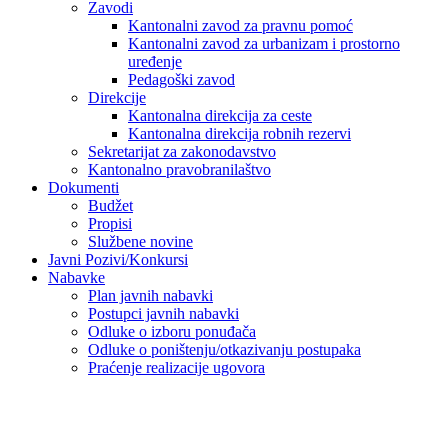
Zavodi
Kantonalni zavod za pravnu pomoć
Kantonalni zavod za urbanizam i prostorno
uređenje
Pedagoški zavod
Direkcije
Kantonalna direkcija za ceste
Kantonalna direkcija robnih rezervi
Sekretarijat za zakonodavstvo
Kantonalno pravobranilaštvo
Dokumenti
Budžet
Propisi
Službene novine
Javni Pozivi/Konkursi
Nabavke
Plan javnih nabavki
Postupci javnih nabavki
Odluke o izboru ponuđača
Odluke o poništenju/otkazivanju postupaka
Praćenje realizacije ugovora