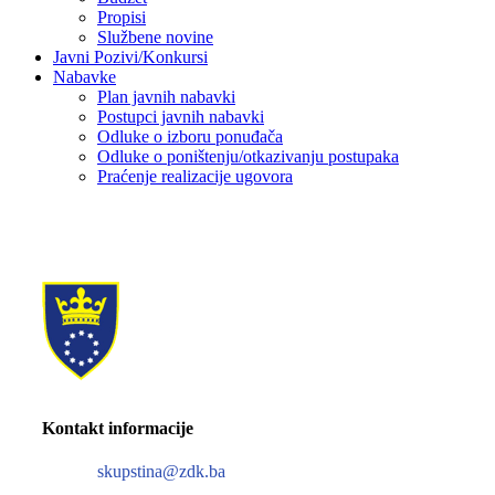
Propisi
Službene novine
Javni Pozivi/Konkursi
Nabavke
Plan javnih nabavki
Postupci javnih nabavki
Odluke o izboru ponuđača
Odluke o poništenju/otkazivanju postupaka
Praćenje realizacije ugovora
Kontakt informacije
skupstina@zdk.ba