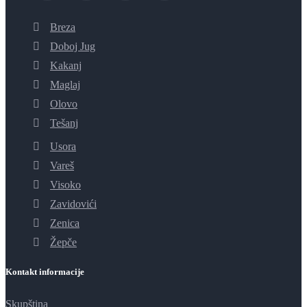
Breza
Doboj Jug
Kakanj
Maglaj
Olovo
Tešanj
Usora
Vareš
Visoko
Zavidovići
Zenica
Žepče
Kontakt informacije
Skupština