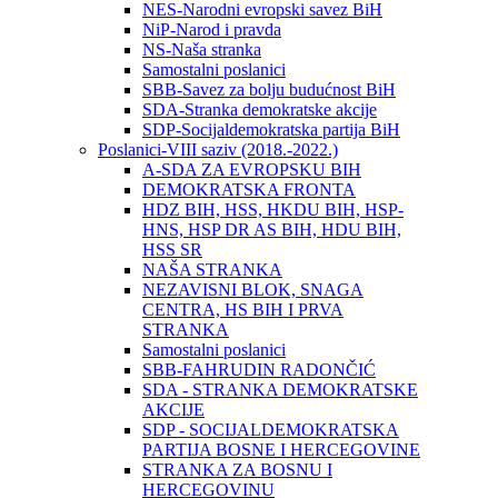
NES-Narodni evropski savez BiH
NiP-Narod i pravda
NS-Naša stranka
Samostalni poslanici
SBB-Savez za bolju budućnost BiH
SDA-Stranka demokratske akcije
SDP-Socijaldemokratska partija BiH
Poslanici-VIII saziv (2018.-2022.)
A-SDA ZA EVROPSKU BIH
DEMOKRATSKA FRONTA
HDZ BIH, HSS, HKDU BIH, HSP-
HNS, HSP DR AS BIH, HDU BIH,
HSS SR
NAŠA STRANKA
NEZAVISNI BLOK, SNAGA
CENTRA, HS BIH I PRVA
STRANKA
Samostalni poslanici
SBB-FAHRUDIN RADONČIĆ
SDA - STRANKA DEMOKRATSKE
AKCIJE
SDP - SOCIJALDEMOKRATSKA
PARTIJA BOSNE I HERCEGOVINE
STRANKA ZA BOSNU I
HERCEGOVINU