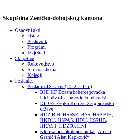
Skupština Zeničko-dobojskog kantona
Osnovni akti
Ustav
Poslovnik
Programi
Izvještaji
Skupština
Rukovodstvo
Stručna služba
Kolegij
Poslanici
Poslanici-IX saziv (2022.-2026.)
BHI-KF-Bosanskohercegovačka
inicijativa-Kasumović Fuad-za BiH
DF-GS-Željko Komšić-Za građansku
državu
HDZ BiH, HSSSR, HSS, HSP BIH,
HKDU, HSPAS, HDU, HSPHB,
HRAST, HDZ90, HNP
Klub samostalnih poslanika „Amela
Granić i Alen Kapković“