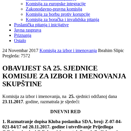
Komisija za europske integracije
Zakonodavno-pravna komisija
Komisija za borbu protiv korupcije
Komisija za boračka i invalidska pitanja
Poslanička pitanja i inicijative
Javna rasprava
Priznanja
Ostalo
24 Novembar 2017
Komisija za izbor i imenovanja
Ibrahim Slipic
Pregleda: 7572
OBAVIJEST SA 25. SJEDNICE
KOMISIJE ZA IZBOR I IMENOVANJA
SKUPŠTINE
Komisija za izbor i imenovanja, na
25.
sjednici održanoj dana
23
.
11.2017
. godine, razmatrala je sljedeći:
DNEVNI RED
1. Razmatranje dopisa Kluba poslanika SDA, broj: Z-07-04-
021-84/17 od 20.11.2017. godine i utvrđivanje
Prijedloga