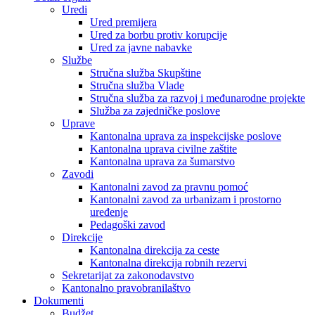
Uredi
Ured premijera
Ured za borbu protiv korupcije
Ured za javne nabavke
Službe
Stručna služba Skupštine
Stručna služba Vlade
Stručna služba za razvoj i međunarodne projekte
Služba za zajedničke poslove
Uprave
Kantonalna uprava za inspekcijske poslove
Kantonalna uprava civilne zaštite
Kantonalna uprava za šumarstvo
Zavodi
Kantonalni zavod za pravnu pomoć
Kantonalni zavod za urbanizam i prostorno
uređenje
Pedagoški zavod
Direkcije
Kantonalna direkcija za ceste
Kantonalna direkcija robnih rezervi
Sekretarijat za zakonodavstvo
Kantonalno pravobranilaštvo
Dokumenti
Budžet