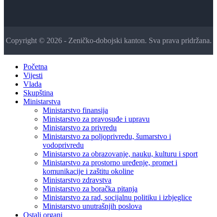
Copyright © 2026 - Zeničko-dobojski kanton. Sva prava pridržana.
Početna
Vijesti
Vlada
Skupština
Ministarstva
Ministarstvo finansija
Ministarstvo za pravosuđe i upravu
Ministarstvo za privredu
Ministarstvo za poljoprivredu, šumarstvo i
vodoprivredu
Ministarstvo za obrazovanje, nauku, kulturu i sport
Ministarstvo za prostorno uređenje, promet i
komunikacije i zaštitu okoline
Ministarstvo zdravstva
Ministarstvo za boračka pitanja
Ministarstvo za rad, socijalnu politiku i izbjeglice
Ministarstvo unutrašnjih poslova
Ostali organi