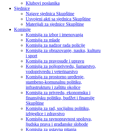
Klubovi poslanika
Sjednice
Najave sjednica Skupštine
Usvojeni akti sa sjednica Skupštine
Materijali za sjednice Skupštine
Komisije
Komisija za izbor i imenovanja
Komisija za mlade
Komisija za nadzor rada policije
Komisija za obrazovanje, nauku, kulturu
i sport
Komisija za pravosuđe i upravu
Komisija za poljoprivredu, šumarstvo,
vodoprivredu i veterinarstvo
Komisija za prostorno uređenje,
stambeno-komunalnu politiku,
infrastrukturu i zaštitu okolice
Komisija za privredu, ekonomsku i
finansijsku politiku, budžet i finansije
Skupštine
Komisija za rad, socijalnu politiku,
izbjeglice i zdravstvo
Komisija za ravnopravnost spolova,
ljudska prava i građanske slobode
Komisija za ustavna pitanja