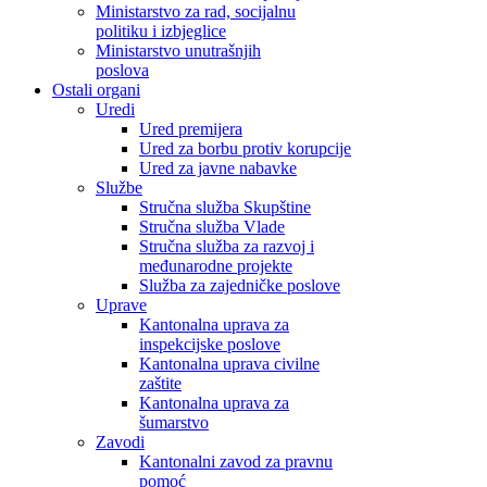
Ministarstvo za rad, socijalnu
politiku i izbjeglice
Ministarstvo unutrašnjih
poslova
Ostali organi
Uredi
Ured premijera
Ured za borbu protiv korupcije
Ured za javne nabavke
Službe
Stručna služba Skupštine
Stručna služba Vlade
Stručna služba za razvoj i
međunarodne projekte
Služba za zajedničke poslove
Uprave
Kantonalna uprava za
inspekcijske poslove
Kantonalna uprava civilne
zaštite
Kantonalna uprava za
šumarstvo
Zavodi
Kantonalni zavod za pravnu
pomoć