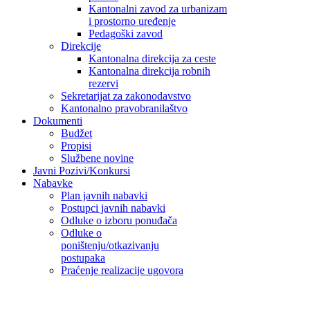
Kantonalni zavod za urbanizam
i prostorno uređenje
Pedagoški zavod
Direkcije
Kantonalna direkcija za ceste
Kantonalna direkcija robnih
rezervi
Sekretarijat za zakonodavstvo
Kantonalno pravobranilaštvo
Dokumenti
Budžet
Propisi
Službene novine
Javni Pozivi/Konkursi
Nabavke
Plan javnih nabavki
Postupci javnih nabavki
Odluke o izboru ponuđača
Odluke o
poništenju/otkazivanju
postupaka
Praćenje realizacije ugovora