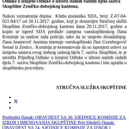
Odluke o
izmjeni Odluke o izboru stalnih radnih tijela
saziva
Skup
š
tine
Zeni
č
ko
-
dobojskog
kantona
,
Nakon razmatranja dopisa Kluba poslanika SDA, broj: Z-07-04-
021-84/17 od 20.11.2017. godine, koji je dostavljen Stručnoj službi
Skupštine Zeničko-dobojskog kantona dana 20.11.2017. godine a
kojim se ispred SDA predlaže zamjena vanskupštinskog člana
Komisije za nadzor rada policije, tako da se umjesto dosadašnjeg
člana Imamović Jasmina imenuje vanskupštinski član Uzeirbegović
Senad iz Zenice, Komisija je konstatovala da su ispunjeni uslovi za
izmjenu sastava ovog stalnog radnog tijela 7. saziva Skupštine, te je
utvrdila Prijedlog Odluke o izmjeni Odluke o izboru stalnih radnih
tijela 7. saziva Skupštine Zeničko-dobojskog kantona i istu uputila u
skupštinsku proceduru.
STRUČNA SLUŽBA SKUPŠTINE
Prethodni članak: OBAVIJEST SA 26. SJEDNICE KOMISIJE ZA
IZBOR I IMENOVANJA SKUPŠTINE
Pret
Sljedeći članak:
OBAVIJEST SA 24. SJEDNICE KOMISIJE ZA IZBOR I