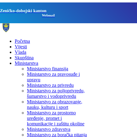
Zeničko-dobojski kanton
Webmail
Početna
Vijesti
Vlada
Skupština
Ministarstva
Ministarstvo finansija
Ministarstvo za pravosuđe i
upravu
Ministarstvo za privredu
Ministarstvo za poljoprivredu,
šumarstvo i vodoprivredu
Ministarstvo za obrazovanje,
nauku, kulturu i sport
Ministarstvo za prostorno
uređenje, promet i
komunikacije i zaštitu okoline
Ministarstvo zdravstva
Ministarstvo za boračka pitanja