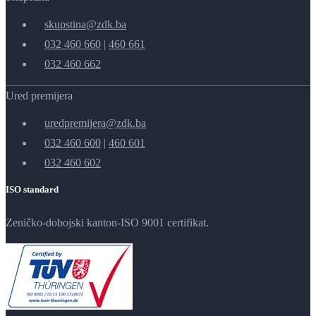
skupstina@zdk.ba
032 460 660
|
460 661
032 460 662
Ured premijera
uredpremijera@zdk.ba
032 460 600
|
460 601
032 460 602
ISO standard
Zeničko-dobojski kanton-ISO 9001 certifikat.