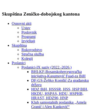
Skupština Zeničko-dobojskog kantona
Osnovni akti
Ustav
Poslovnik
Programi
Izvještaji
Skupština
Rukovodstvo
Stručna služba
Kolegij
Poslanici
Poslanici-IX saziv (2022.-2026.)
BHI-KF-Bosanskohercegovačka
inicijativa-Kasumović Fuad-za BiH
DF-GS-Željko Komšić-Za građansku
državu
HDZ BiH, HSSSR, HSS, HSP BIH,
HKDU, HSPAS, HDU, HSPHB,
HRAST, HDZ90, HNP
Klub samostalnih poslanika „Amela
Granić i Alen Kapković“