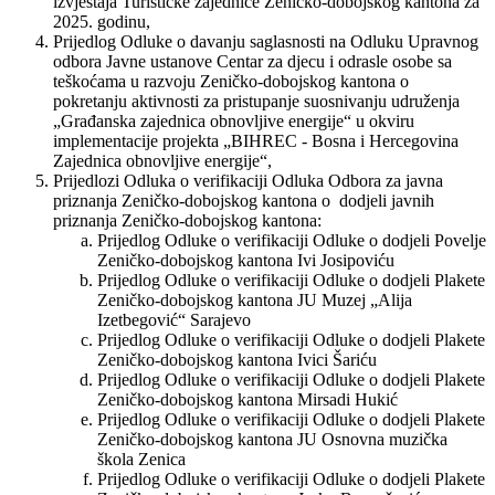
izvještaja Turističke zajednice Zeničko-dobojskog kantona za
2025. godinu,
Prijedlog Odluke o davanju saglasnosti na Odluku Upravnog
odbora Javne ustanove Centar za djecu i odrasle osobe sa
teškoćama u razvoju Zeničko-dobojskog kantona o
pokretanju aktivnosti za pristupanje suosnivanju udruženja
„Građanska zajednica obnovljive energije“ u okviru
implementacije projekta „BIHREC - Bosna i Hercegovina
Zajednica obnovljive energije“,
Prijedlozi Odluka o verifikaciji Odluka Odbora za javna
priznanja Zeničko-dobojskog kantona o dodjeli javnih
priznanja Zeničko-dobojskog kantona:
Prijedlog Odluke o verifikaciji Odluke o dodjeli Povelje
Zeničko-dobojskog kantona Ivi Josipoviću
Prijedlog Odluke o verifikaciji Odluke o dodjeli Plakete
Zeničko-dobojskog kantona JU Muzej „Alija
Izetbegović“ Sarajevo
Prijedlog Odluke o verifikaciji Odluke o dodjeli Plakete
Zeničko-dobojskog kantona Ivici Šariću
Prijedlog Odluke o verifikaciji Odluke o dodjeli Plakete
Zeničko-dobojskog kantona Mirsadi Hukić
Prijedlog Odluke o verifikaciji Odluke o dodjeli Plakete
Zeničko-dobojskog kantona JU Osnovna muzička
škola Zenica
Prijedlog Odluke o verifikaciji Odluke o dodjeli Plakete