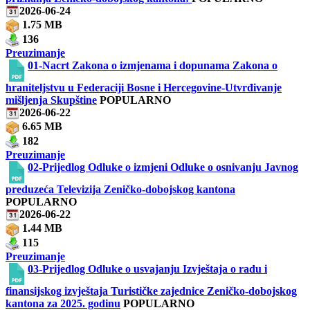
2026-06-24
1.75 MB
136
Preuzimanje
01-Nacrt Zakona o izmjenama i dopunama Zakona o
hraniteljstvu u Federaciji Bosne i Hercegovine-Utvrđivanje
mišljenja Skupštine
POPULARNO
2026-06-22
6.65 MB
182
Preuzimanje
02-Prijedlog Odluke o izmjeni Odluke o osnivanju Javnog
preduzeća Televizija Zeničko-dobojskog kantona
POPULARNO
2026-06-22
1.44 MB
115
Preuzimanje
03-Prijedlog Odluke o usvajanju Izvještaja o radu i
finansijskog izvještaja Turističke zajednice Zeničko-dobojskog
kantona za 2025. godinu
POPULARNO