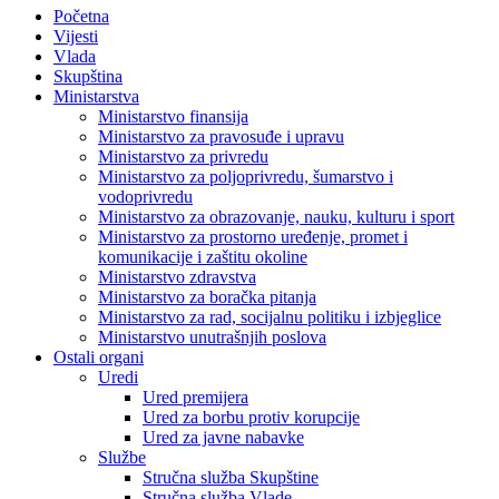
Početna
Vijesti
Vlada
Skupština
Ministarstva
Ministarstvo finansija
Ministarstvo za pravosuđe i upravu
Ministarstvo za privredu
Ministarstvo za poljoprivredu, šumarstvo i
vodoprivredu
Ministarstvo za obrazovanje, nauku, kulturu i sport
Ministarstvo za prostorno uređenje, promet i
komunikacije i zaštitu okoline
Ministarstvo zdravstva
Ministarstvo za boračka pitanja
Ministarstvo za rad, socijalnu politiku i izbjeglice
Ministarstvo unutrašnjih poslova
Ostali organi
Uredi
Ured premijera
Ured za borbu protiv korupcije
Ured za javne nabavke
Službe
Stručna služba Skupštine
Stručna služba Vlade