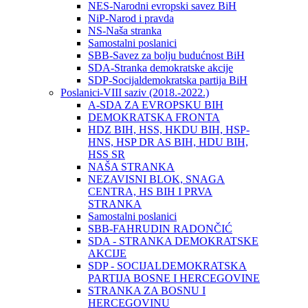
NES-Narodni evropski savez BiH
NiP-Narod i pravda
NS-Naša stranka
Samostalni poslanici
SBB-Savez za bolju budućnost BiH
SDA-Stranka demokratske akcije
SDP-Socijaldemokratska partija BiH
Poslanici-VIII saziv (2018.-2022.)
A-SDA ZA EVROPSKU BIH
DEMOKRATSKA FRONTA
HDZ BIH, HSS, HKDU BIH, HSP-
HNS, HSP DR AS BIH, HDU BIH,
HSS SR
NAŠA STRANKA
NEZAVISNI BLOK, SNAGA
CENTRA, HS BIH I PRVA
STRANKA
Samostalni poslanici
SBB-FAHRUDIN RADONČIĆ
SDA - STRANKA DEMOKRATSKE
AKCIJE
SDP - SOCIJALDEMOKRATSKA
PARTIJA BOSNE I HERCEGOVINE
STRANKA ZA BOSNU I
HERCEGOVINU