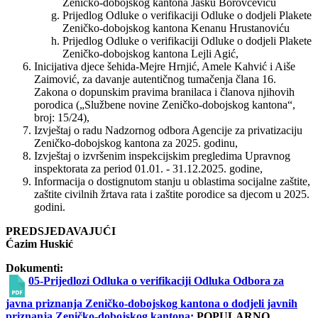
Zeničko-dobojskog kantona Jasku Borovčeviću
Prijedlog Odluke o verifikaciji Odluke o dodjeli Plakete
Zeničko-dobojskog kantona Kenanu Hrustanoviću
Prijedlog Odluke o verifikaciji Odluke o dodjeli Plakete
Zeničko-dobojskog kantona Lejli Agić,
Inicijativa djece šehida-Mejre Hrnjić, Amele Kahvić i Aiše
Zaimović, za davanje autentičnog tumačenja člana 16.
Zakona o dopunskim pravima branilaca i članova njihovih
porodica („Službene novine Zeničko-dobojskog kantona“,
broj: 15/24),
Izvještaj o radu Nadzornog odbora Agencije za privatizaciju
Zeničko-dobojskog kantona za 2025. godinu,
Izvještaj o izvršenim inspekcijskim pregledima Upravnog
inspektorata za period 01.01. - 31.12.2025. godine,
Informacija o dostignutom stanju u oblastima socijalne zaštite,
zaštite civilnih žrtava rata i zaštite porodice sa djecom u 2025.
godini.
PREDSJEDAVAJUĆI
Ćazim Huskić
Dokumenti:
05-Prijedlozi Odluka o verifikaciji Odluka Odbora za
javna priznanja Zeničko-dobojskog kantona o dodjeli javnih
priznanja Zeničko-dobojskog kantona:
POPULARNO