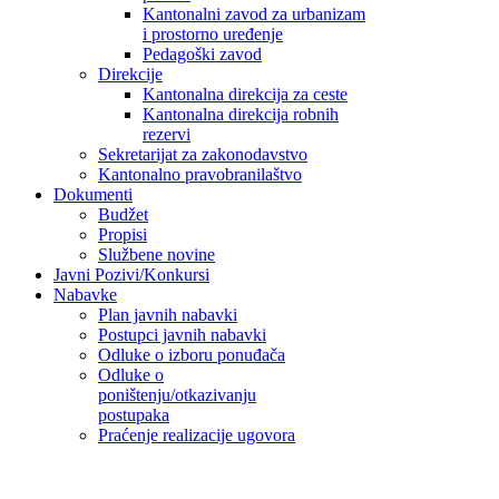
Kantonalni zavod za urbanizam
i prostorno uređenje
Pedagoški zavod
Direkcije
Kantonalna direkcija za ceste
Kantonalna direkcija robnih
rezervi
Sekretarijat za zakonodavstvo
Kantonalno pravobranilaštvo
Dokumenti
Budžet
Propisi
Službene novine
Javni Pozivi/Konkursi
Nabavke
Plan javnih nabavki
Postupci javnih nabavki
Odluke o izboru ponuđača
Odluke o
poništenju/otkazivanju
postupaka
Praćenje realizacije ugovora