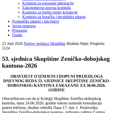
Komisija za europske integracije
Zakonodavno-pravna komisija
Komisija za borbu protiv korupcije
Komisija za boračka i invalidska pitanja
Poslanička pitanja i inicijative
Javna rasprava
Priznanja
Ostalo
22 Juni 2026
Najave sjednica Skupštine
Ibrahim Slipic
Pregleda:
1124
53. sjednica Skupštine Zeničko-dobojskog
kantona-2026
OBAVIJEST O IZMJENI I DOPUNI PRIJEDLOGA
DNEVNOG REDA 53. SJEDNICE SKUPŠTINE ZENIČKO-
DOBOJSKOG KANTONA ZAKAZANE ZA 30.06.2026.
GODINE
Obavještavam vas da je Kolegij Skupštine Zeničko-dobojskog
kantona, dana 24.06.2026. godine tokom usmenih konsultacija
putem telefona, shodno odredbi člana 17. stav 1. Poslovnika
Skupštine Zeničko-dobojskog kantona, prihvatio zahtjev Ćazima