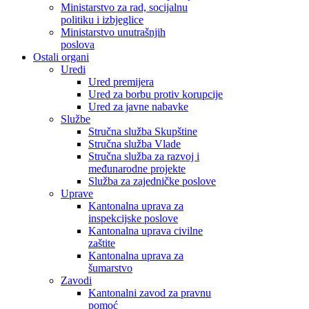
Ministarstvo za rad, socijalnu
politiku i izbjeglice
Ministarstvo unutrašnjih
poslova
Ostali organi
Uredi
Ured premijera
Ured za borbu protiv korupcije
Ured za javne nabavke
Službe
Stručna služba Skupštine
Stručna služba Vlade
Stručna služba za razvoj i
međunarodne projekte
Služba za zajedničke poslove
Uprave
Kantonalna uprava za
inspekcijske poslove
Kantonalna uprava civilne
zaštite
Kantonalna uprava za
šumarstvo
Zavodi
Kantonalni zavod za pravnu
pomoć