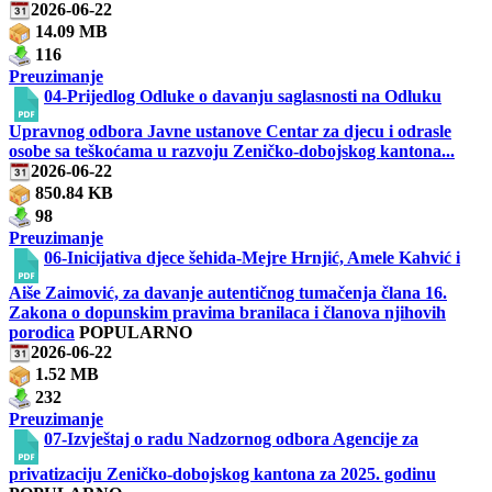
2026-06-22
14.09 MB
116
Preuzimanje
04-Prijedlog Odluke o davanju saglasnosti na Odluku
Upravnog odbora Javne ustanove Centar za djecu i odrasle
osobe sa teškoćama u razvoju Zeničko-dobojskog kantona...
2026-06-22
850.84 KB
98
Preuzimanje
06-Inicijativa djece šehida-Mejre Hrnjić, Amele Kahvić i
Aiše Zaimović, za davanje autentičnog tumačenja člana 16.
Zakona o dopunskim pravima branilaca i članova njihovih
porodica
POPULARNO
2026-06-22
1.52 MB
232
Preuzimanje
07-Izvještaj o radu Nadzornog odbora Agencije za
privatizaciju Zeničko-dobojskog kantona za 2025. godinu