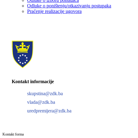
Odluke o izboru ponuđača
Odluke o poništenju/otkazivanju postupaka
Praćenje realizacije ugovora
Kontakt informacije
skupstina@zdk.ba
vlada@zdk.ba
uredpremijera@zdk.ba
Kontakt forma