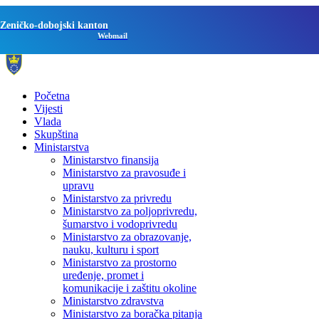
Zeničko-dobojski kanton
Webmail
Početna
Vijesti
Vlada
Skupština
Ministarstva
Ministarstvo finansija
Ministarstvo za pravosuđe i
upravu
Ministarstvo za privredu
Ministarstvo za poljoprivredu,
šumarstvo i vodoprivredu
Ministarstvo za obrazovanje,
nauku, kulturu i sport
Ministarstvo za prostorno
uređenje, promet i
komunikacije i zaštitu okoline
Ministarstvo zdravstva
Ministarstvo za boračka pitanja