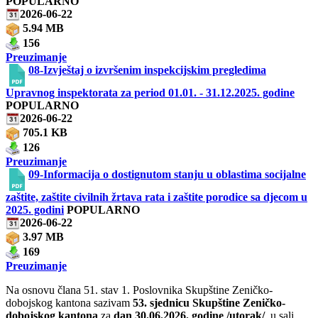
POPULARNO
2026-06-22
5.94 MB
156
Preuzimanje
08-Izvještaj o izvršenim inspekcijskim pregledima
Upravnog inspektorata za period 01.01. - 31.12.2025. godine
POPULARNO
2026-06-22
705.1 KB
126
Preuzimanje
09-Informacija o dostignutom stanju u oblastima socijalne
zaštite, zaštite civilnih žrtava rata i zaštite porodice sa djecom u
2025. godini
POPULARNO
2026-06-22
3.97 MB
169
Preuzimanje
Na osnovu člana 51. stav 1. Poslovnika Skupštine Zeničko-
dobojskog kantona sazivam
53. sjednicu Skupštine Zeničko-
dobojskog kantona
za
dan
30
.06.2026. godine /utorak/
, u sali