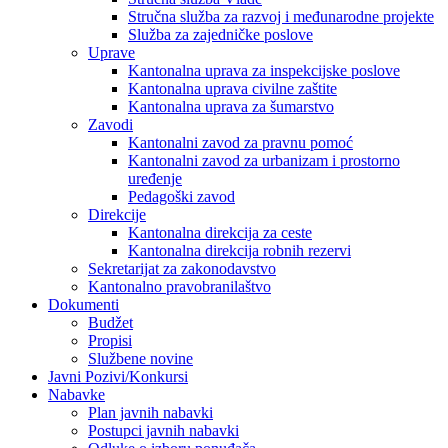
Stručna služba za razvoj i međunarodne projekte
Služba za zajedničke poslove
Uprave
Kantonalna uprava za inspekcijske poslove
Kantonalna uprava civilne zaštite
Kantonalna uprava za šumarstvo
Zavodi
Kantonalni zavod za pravnu pomoć
Kantonalni zavod za urbanizam i prostorno
uređenje
Pedagoški zavod
Direkcije
Kantonalna direkcija za ceste
Kantonalna direkcija robnih rezervi
Sekretarijat za zakonodavstvo
Kantonalno pravobranilaštvo
Dokumenti
Budžet
Propisi
Službene novine
Javni Pozivi/Konkursi
Nabavke
Plan javnih nabavki
Postupci javnih nabavki