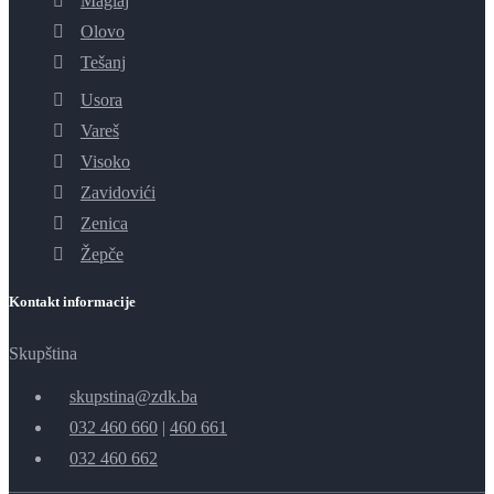
Maglaj
Olovo
Tešanj
Usora
Vareš
Visoko
Zavidovići
Zenica
Žepče
Kontakt informacije
Skupština
skupstina@zdk.ba
032 460 660
|
460 661
032 460 662