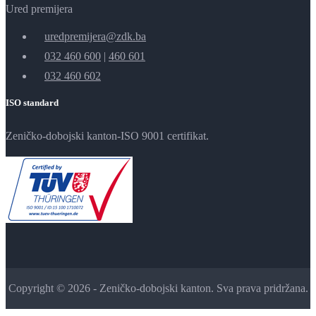
Ured premijera
uredpremijera@zdk.ba
032 460 600
|
460 601
032 460 602
ISO standard
Zeničko-dobojski kanton-ISO 9001 certifikat.
Copyright © 2026 - Zeničko-dobojski kanton. Sva prava pridržana.