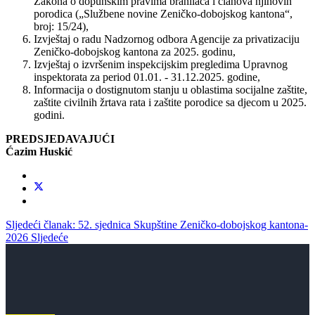
Zakona o dopunskim pravima branilaca i članova njihovih
porodica („Službene novine Zeničko-dobojskog kantona“,
broj: 15/24),
Izvještaj o radu Nadzornog odbora Agencije za privatizaciju
Zeničko-dobojskog kantona za 2025. godinu,
Izvještaj o izvršenim inspekcijskim pregledima Upravnog
inspektorata za period 01.01. - 31.12.2025. godine,
Informacija o dostignutom stanju u oblastima socijalne zaštite,
zaštite civilnih žrtava rata i zaštite porodice sa djecom u 2025.
godini.
PREDSJEDAVAJUĆI
Ćazim Huskić
Sljedeći članak: 52. sjednica Skupštine Zeničko-dobojskog kantona-
2026
Sljedeće