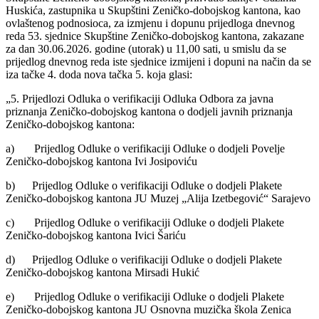
Huskića, zastupnika u Skupštini Zeničko-dobojskog kantona, kao
ovlaštenog podnosioca, za izmjenu i dopunu prijedloga dnevnog
reda 53. sjednice Skupštine Zeničko-dobojskog kantona, zakazane
za dan 30.06.2026. godine (utorak) u 11,00 sati, u smislu da se
prijedlog dnevnog reda iste sjednice izmijeni i dopuni na način da se
iza tačke 4. doda nova tačka 5. koja glasi:
„5. Prijedlozi Odluka o verifikaciji Odluka Odbora za javna
priznanja Zeničko-dobojskog kantona o dodjeli javnih priznanja
Zeničko-dobojskog kantona:
a) Prijedlog Odluke o verifikaciji Odluke o dodjeli Povelje
Zeničko-dobojskog kantona Ivi Josipoviću
b) Prijedlog Odluke o verifikaciji Odluke o dodjeli Plakete
Zeničko-dobojskog kantona JU Muzej „Alija Izetbegović“ Sarajevo
c) Prijedlog Odluke o verifikaciji Odluke o dodjeli Plakete
Zeničko-dobojskog kantona Ivici Šariću
d) Prijedlog Odluke o verifikaciji Odluke o dodjeli Plakete
Zeničko-dobojskog kantona Mirsadi Hukić
e) Prijedlog Odluke o verifikaciji Odluke o dodjeli Plakete
Zeničko-dobojskog kantona JU Osnovna muzička škola Zenica