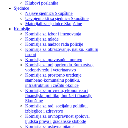
Klubovi poslanika
Sjednice
Najave sjednica Skupštine
Usvojeni akti sa sjednica Skupštine
Materijali za sjednice Skupštine
Komisije
Komisija za izbor i imenovanja
Komisija za mlade
Komisija za nadzor rada policije
Komisija za obrazovanje, nauku, kulturu
i sport
Komisija za pravosuđe i upravu
Komisija za poljoprivredu, šumarstvo,
vodoprivredu i veterinarstvo
Komisija za prostorno uređenje,
stambeno-komunalnu politiku,
infrastrukturu i zaštitu okolice
Komisija za privredu, ekonomsku i
finansijsku politiku, budžet i finansije
Skupštine
Komisija za rad, socijalnu politiku,
izbjeglice i zdravstvo
Komisija za ravnopravnost spolova,
ljudska prava i građanske slobode
Komisija za ustavna pitanja