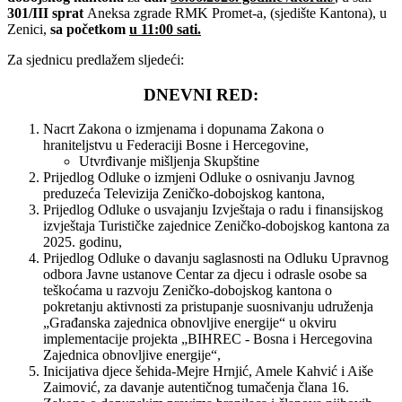
301/III sprat
Aneksa zgrade RMK Promet-a, (sjedište Kantona), u
Zenici,
sa početkom
u 11:00 sati.
Za sjednicu predlažem sljedeći:
DNEVNI RED:
Nacrt Zakona o izmjenama i dopunama Zakona o
hraniteljstvu u Federaciji Bosne i Hercegovine,
Utvrđivanje mišljenja Skupštine
Prijedlog Odluke o izmjeni Odluke o osnivanju Javnog
preduzeća Televizija Zeničko-dobojskog kantona,
Prijedlog Odluke o usvajanju Izvještaja o radu i finansijskog
izvještaja Turističke zajednice Zeničko-dobojskog kantona za
2025. godinu,
Prijedlog Odluke o davanju saglasnosti na Odluku Upravnog
odbora Javne ustanove Centar za djecu i odrasle osobe sa
teškoćama u razvoju Zeničko-dobojskog kantona o
pokretanju aktivnosti za pristupanje suosnivanju udruženja
„Građanska zajednica obnovljive energije“ u okviru
implementacije projekta „BIHREC - Bosna i Hercegovina
Zajednica obnovljive energije“,
Inicijativa djece šehida-Mejre Hrnjić, Amele Kahvić i Aiše
Zaimović, za davanje autentičnog tumačenja člana 16.