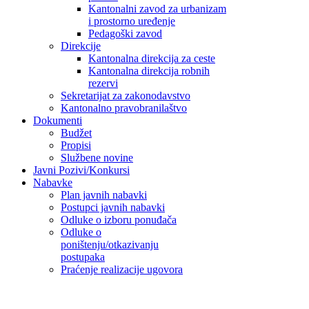
Kantonalni zavod za urbanizam
i prostorno uređenje
Pedagoški zavod
Direkcije
Kantonalna direkcija za ceste
Kantonalna direkcija robnih
rezervi
Sekretarijat za zakonodavstvo
Kantonalno pravobranilaštvo
Dokumenti
Budžet
Propisi
Službene novine
Javni Pozivi/Konkursi
Nabavke
Plan javnih nabavki
Postupci javnih nabavki
Odluke o izboru ponuđača
Odluke o
poništenju/otkazivanju
postupaka
Praćenje realizacije ugovora