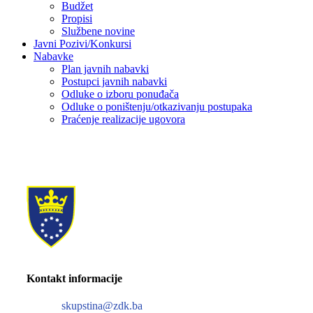
Budžet
Propisi
Službene novine
Javni Pozivi/Konkursi
Nabavke
Plan javnih nabavki
Postupci javnih nabavki
Odluke o izboru ponuđača
Odluke o poništenju/otkazivanju postupaka
Praćenje realizacije ugovora
Kontakt informacije
skupstina@zdk.ba