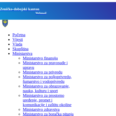
Zeničko-dobojski kanton
Webmail
Početna
Vijesti
Vlada
Skupština
Ministarstva
Ministarstvo finansija
Ministarstvo za pravosuđe i
upravu
Ministarstvo za privredu
Ministarstvo za poljoprivredu,
šumarstvo i vodoprivredu
Ministarstvo za obrazovanje,
nauku, kulturu i sport
Ministarstvo za prostorno
uređenje, promet i
komunikacije i zaštitu okoline
Ministarstvo zdravstva
Ministarstvo za boračka pitanja