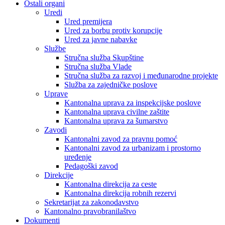
Ostali organi
Uredi
Ured premijera
Ured za borbu protiv korupcije
Ured za javne nabavke
Službe
Stručna služba Skupštine
Stručna služba Vlade
Stručna služba za razvoj i međunarodne projekte
Služba za zajedničke poslove
Uprave
Kantonalna uprava za inspekcijske poslove
Kantonalna uprava civilne zaštite
Kantonalna uprava za šumarstvo
Zavodi
Kantonalni zavod za pravnu pomoć
Kantonalni zavod za urbanizam i prostorno
uređenje
Pedagoški zavod
Direkcije
Kantonalna direkcija za ceste
Kantonalna direkcija robnih rezervi
Sekretarijat za zakonodavstvo
Kantonalno pravobranilaštvo
Dokumenti