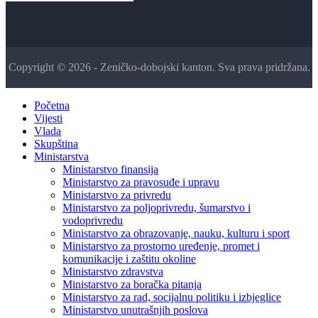
Copyright © 2026 - Zeničko-dobojski kanton. Sva prava pridržana.
Početna
Vijesti
Vlada
Skupština
Ministarstva
Ministarstvo finansija
Ministarstvo za pravosuđe i upravu
Ministarstvo za privredu
Ministarstvo za poljoprivredu, šumarstvo i
vodoprivredu
Ministarstvo za obrazovanje, nauku, kulturu i sport
Ministarstvo za prostorno uređenje, promet i
komunikacije i zaštitu okoline
Ministarstvo zdravstva
Ministarstvo za boračka pitanja
Ministarstvo za rad, socijalnu politiku i izbjeglice
Ministarstvo unutrašnjih poslova