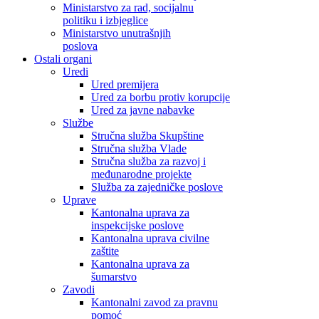
Ministarstvo za rad, socijalnu
politiku i izbjeglice
Ministarstvo unutrašnjih
poslova
Ostali organi
Uredi
Ured premijera
Ured za borbu protiv korupcije
Ured za javne nabavke
Službe
Stručna služba Skupštine
Stručna služba Vlade
Stručna služba za razvoj i
međunarodne projekte
Služba za zajedničke poslove
Uprave
Kantonalna uprava za
inspekcijske poslove
Kantonalna uprava civilne
zaštite
Kantonalna uprava za
šumarstvo
Zavodi
Kantonalni zavod za pravnu
pomoć