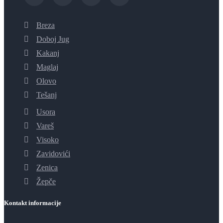
Breza
Doboj Jug
Kakanj
Maglaj
Olovo
Tešanj
Usora
Vareš
Visoko
Zavidovići
Zenica
Žepče
Kontakt informacije