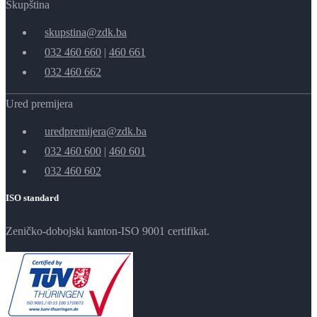
Skupština
skupstina@zdk.ba
032 460 660
|
460 661
032 460 662
Ured premijera
uredpremijera@zdk.ba
032 460 600
|
460 601
032 460 602
ISO standard
Zeničko-dobojski kanton-ISO 9001 certifikat.