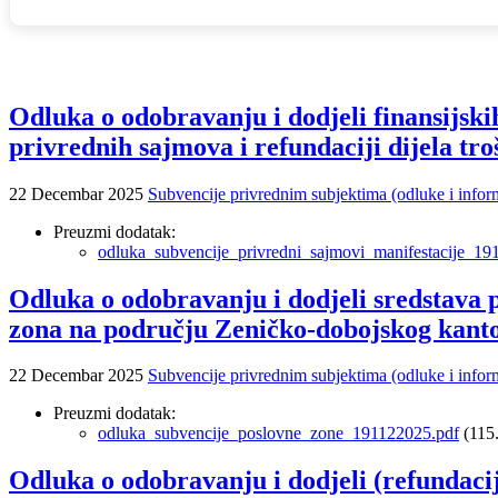
Odluka o odobravanju i dodjeli finansijski
privrednih sajmova i refundaciji dijela tr
22 Decembar 2025
Subvencije privrednim subjektima (odluke i infor
Preuzmi dodatak:
odluka_subvencije_privredni_sajmovi_manifestacije_19
Odluka o odobravanju i dodjeli sredstava 
zona na području Zeničko-dobojskog kanto
22 Decembar 2025
Subvencije privrednim subjektima (odluke i infor
Preuzmi dodatak:
odluka_subvencije_poslovne_zone_191122025.pdf
(115
Odluka o odobravanju i dodjeli (refundac