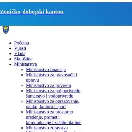
Zeničko-dobojski kanton
Početna
Vijesti
Vlada
Skupština
Ministarstva
Ministarstvo finansija
Ministarstvo za pravosuđe i
upravu
Ministarstvo za privredu
Ministarstvo za poljoprivredu,
šumarstvo i vodoprivredu
Ministarstvo za obrazovanje,
nauku, kulturu i sport
Ministarstvo za prostorno
uređenje, promet i
komunikacije i zaštitu okoline
Ministarstvo zdravstva