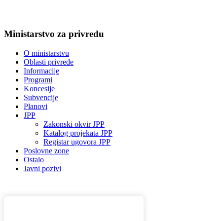
Ministarstvo za privredu
O ministarstvu
Oblasti privrede
Informacije
Programi
Koncesije
Subvencije
Planovi
JPP
Zakonski okvir JPP
Katalog projekata JPP
Registar ugovora JPP
Poslovne zone
Ostalo
Javni pozivi