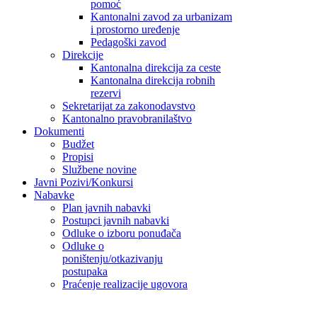
pomoć
Kantonalni zavod za urbanizam
i prostorno uređenje
Pedagoški zavod
Direkcije
Kantonalna direkcija za ceste
Kantonalna direkcija robnih
rezervi
Sekretarijat za zakonodavstvo
Kantonalno pravobranilaštvo
Dokumenti
Budžet
Propisi
Službene novine
Javni Pozivi/Konkursi
Nabavke
Plan javnih nabavki
Postupci javnih nabavki
Odluke o izboru ponuđača
Odluke o
poništenju/otkazivanju
postupaka
Praćenje realizacije ugovora