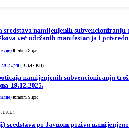
h sredstava namijenjenih subvencioniranju d
oškova već održanih manifestacija i privredn
macije)
Ibrahim Slipic
122025.pdf
(163.47 KB)
poticaja namijenjenih subvencioniranju troš
na-19.12.2025.
macije)
Ibrahim Slipic
.81 KB)
iji) sredstava po Javnom pozivu namijenjen