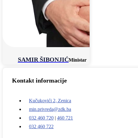
SAMIR ŠIBONJIĆ
Ministar
Kontakt informacije
Kučukovići 2, Zenica
min.privreda@zdk.ba
032 460 720
|
460 721
032 460 722