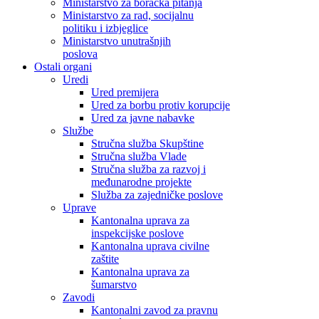
Ministarstvo za boračka pitanja
Ministarstvo za rad, socijalnu
politiku i izbjeglice
Ministarstvo unutrašnjih
poslova
Ostali organi
Uredi
Ured premijera
Ured za borbu protiv korupcije
Ured za javne nabavke
Službe
Stručna služba Skupštine
Stručna služba Vlade
Stručna služba za razvoj i
međunarodne projekte
Služba za zajedničke poslove
Uprave
Kantonalna uprava za
inspekcijske poslove
Kantonalna uprava civilne
zaštite
Kantonalna uprava za
šumarstvo
Zavodi
Kantonalni zavod za pravnu