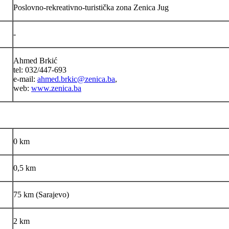
Poslovno-rekreativno-turistička zona Zenica Jug
-
Ahmed Brkić
tel: 032/447-693
e-mail:
ahmed.brkic@zenica.ba
,
web:
www.zenica.ba
0 km
0,5 km
75 km (Sarajevo)
2 km