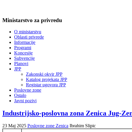
Ministarstvo za privredu
O ministarstvu
Oblasti privrede
Informacije
Programi
Koncesije
Subvencije
Planovi
JPP
Zakonski okvir JPP
Katalog projekata JPP
Registar ugovora JPP
Poslovne zone
Ostalo
Javni pozivi
Industrijsko-poslovna zona Zenica Jug-Ze
23 Maj 2025
Poslovne zone Zenica
Ibrahim Slipic