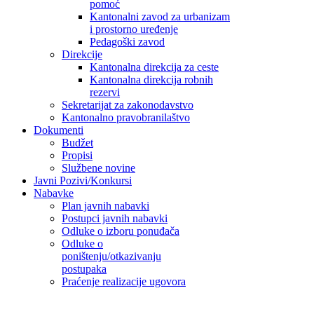
pomoć
Kantonalni zavod za urbanizam
i prostorno uređenje
Pedagoški zavod
Direkcije
Kantonalna direkcija za ceste
Kantonalna direkcija robnih
rezervi
Sekretarijat za zakonodavstvo
Kantonalno pravobranilaštvo
Dokumenti
Budžet
Propisi
Službene novine
Javni Pozivi/Konkursi
Nabavke
Plan javnih nabavki
Postupci javnih nabavki
Odluke o izboru ponuđača
Odluke o
poništenju/otkazivanju
postupaka
Praćenje realizacije ugovora