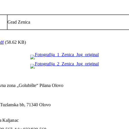
Grad Zenica
df
(58.62 KB)
vna zona „Golubište“ Pilana Olovo
 Tuzlanska bb, 71340 Olovo
a
K
a
l
j
a
n
a
c