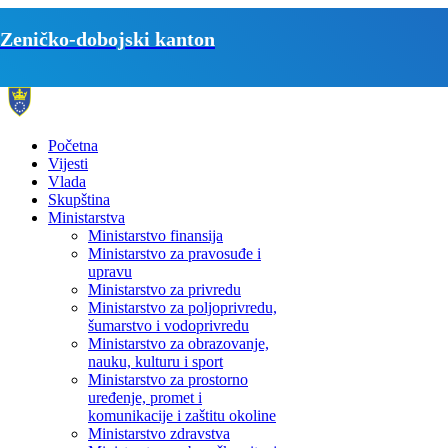
Zeničko-dobojski kanton
Početna
Vijesti
Vlada
Skupština
Ministarstva
Ministarstvo finansija
Ministarstvo za pravosuđe i
upravu
Ministarstvo za privredu
Ministarstvo za poljoprivredu,
šumarstvo i vodoprivredu
Ministarstvo za obrazovanje,
nauku, kulturu i sport
Ministarstvo za prostorno
uređenje, promet i
komunikacije i zaštitu okoline
Ministarstvo zdravstva