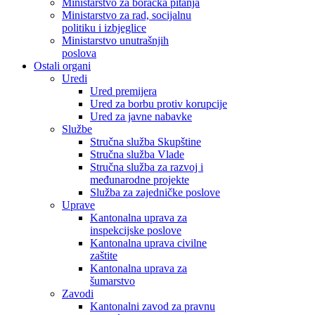
Ministarstvo za boračka pitanja
Ministarstvo za rad, socijalnu
politiku i izbjeglice
Ministarstvo unutrašnjih
poslova
Ostali organi
Uredi
Ured premijera
Ured za borbu protiv korupcije
Ured za javne nabavke
Službe
Stručna služba Skupštine
Stručna služba Vlade
Stručna služba za razvoj i
međunarodne projekte
Služba za zajedničke poslove
Uprave
Kantonalna uprava za
inspekcijske poslove
Kantonalna uprava civilne
zaštite
Kantonalna uprava za
šumarstvo
Zavodi
Kantonalni zavod za pravnu