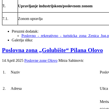
7.
Upravljanje industrijskom/poslovnom zonom
7.1.
Zonom upravlja
Preuzmi dodatak:
Poslovno_-_rekreativno_-_turisticka_zona_Zenica_Jug.p
Galerija slika:
Poslovna zona „Golubište“ Pilana Olovo
14 April 2025
Poslovne zone Olovo
Mirza Sahinovic
1.
Naziv
Poslo
2.
Adresa
Ulica
M
e
r
i
s