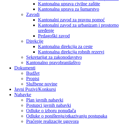
Kantonalna uprava civilne zaštite
Kantonalna uprava za šumarstvo
Zavodi
Kantonalni zavod za pravnu pomoć
Kantonalni zavod za urbanizam i prostorno
uređenje
Pedagoški zavod
Direkcije
Kantonalna direkcija za ceste
Kantonalna direkcija robnih rezervi
Sekretarijat za zakonodavstvo
Kantonalno pravobranilaštvo
Dokumenti
Budžet
Propisi
Službene novine
Javni Pozivi/Konkursi
Nabavke
Plan javnih nabavki
Postupci javnih nabavki
Odluke o izboru ponuđača
Odluke o poništenju/otkazivanju postupaka
Praćenje realizacije ugovora