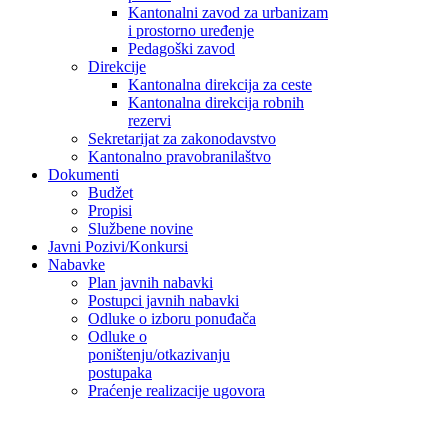
Kantonalni zavod za urbanizam
i prostorno uređenje
Pedagoški zavod
Direkcije
Kantonalna direkcija za ceste
Kantonalna direkcija robnih
rezervi
Sekretarijat za zakonodavstvo
Kantonalno pravobranilaštvo
Dokumenti
Budžet
Propisi
Službene novine
Javni Pozivi/Konkursi
Nabavke
Plan javnih nabavki
Postupci javnih nabavki
Odluke o izboru ponuđača
Odluke o
poništenju/otkazivanju
postupaka
Praćenje realizacije ugovora