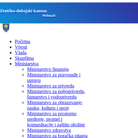
Zeničko-dobojski kanton
Webmail
Početna
Vijesti
Vlada
Skupština
Ministarstva
Ministarstvo finansija
Ministarstvo za pravosuđe i
upravu
Ministarstvo za privredu
Ministarstvo za poljoprivredu,
šumarstvo i vodoprivredu
Ministarstvo za obrazovanje,
nauku, kulturu i sport
Ministarstvo za prostorno
uređenje, promet i
komunikacije i zaštitu okoline
Ministarstvo zdravstva
Ministarstvo za boračka pitanja