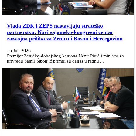
Vlada ZDK i ZEPS nastavljaju strateško
partnerstvo: Novi sajamsko-kongresni centar
razvojna prilika za Zenicu i Bosnu i Hercegovinu
15 Juli 2026
Premijer Zeničko-dobojskog kantona Nezir Pivić i ministar za
privredu Samir Šibonjić primili su danas u radnu ...