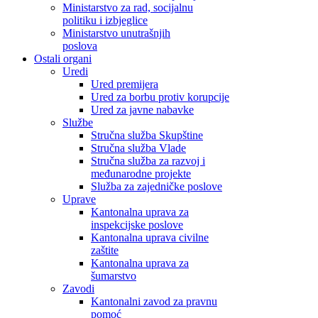
Ministarstvo za rad, socijalnu
politiku i izbjeglice
Ministarstvo unutrašnjih
poslova
Ostali organi
Uredi
Ured premijera
Ured za borbu protiv korupcije
Ured za javne nabavke
Službe
Stručna služba Skupštine
Stručna služba Vlade
Stručna služba za razvoj i
međunarodne projekte
Služba za zajedničke poslove
Uprave
Kantonalna uprava za
inspekcijske poslove
Kantonalna uprava civilne
zaštite
Kantonalna uprava za
šumarstvo
Zavodi
Kantonalni zavod za pravnu
pomoć