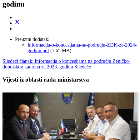
godinu
Preuzmi dodatak:
Informacija-o-koncesijama-na-podrucju-ZDK-za-2024-
godinu.pdf
(1.65 MB)
Sljedeći članak: Informacija o koncesijama na području Zeničko-
dobojskog kantona za 2023. godinu
Sljedeće
Vijesti iz oblasti rada ministarstva