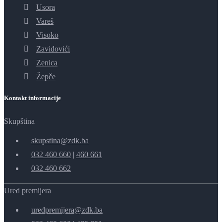
Usora
Vareš
Visoko
Zavidovići
Zenica
Žepče
Kontakt informacije
Skupština
skupstina@zdk.ba
032 460 660
|
460 661
032 460 662
Ured premijera
uredpremijera@zdk.ba