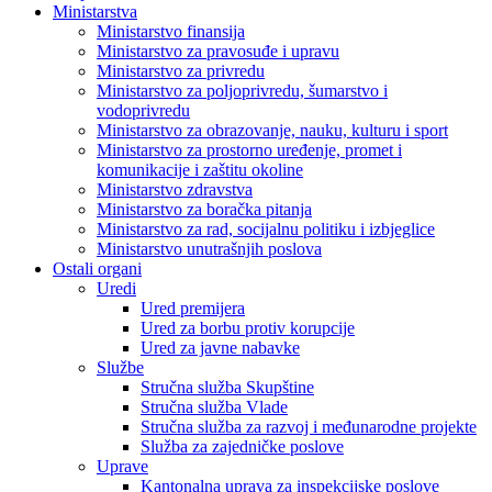
Ministarstva
Ministarstvo finansija
Ministarstvo za pravosuđe i upravu
Ministarstvo za privredu
Ministarstvo za poljoprivredu, šumarstvo i
vodoprivredu
Ministarstvo za obrazovanje, nauku, kulturu i sport
Ministarstvo za prostorno uređenje, promet i
komunikacije i zaštitu okoline
Ministarstvo zdravstva
Ministarstvo za boračka pitanja
Ministarstvo za rad, socijalnu politiku i izbjeglice
Ministarstvo unutrašnjih poslova
Ostali organi
Uredi
Ured premijera
Ured za borbu protiv korupcije
Ured za javne nabavke
Službe
Stručna služba Skupštine
Stručna služba Vlade
Stručna služba za razvoj i međunarodne projekte
Služba za zajedničke poslove
Uprave
Kantonalna uprava za inspekcijske poslove