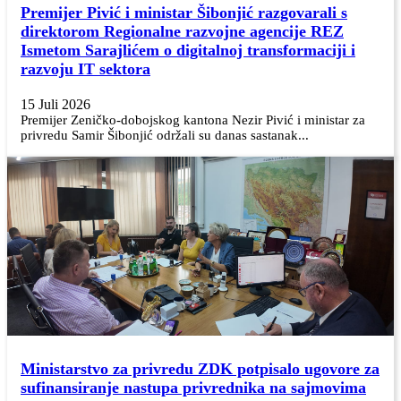
Premijer Pivić i ministar Šibonjić razgovarali s
direktorom Regionalne razvojne agencije REZ
Ismetom Sarajlićem o digitalnoj transformaciji i
razvoju IT sektora
15 Juli 2026
Premijer Zeničko-dobojskog kantona Nezir Pivić i ministar za
privredu Samir Šibonjić održali su danas sastanak...
Ministarstvo za privredu ZDK potpisalo ugovore za
sufinansiranje nastupa privrednika na sajmovima