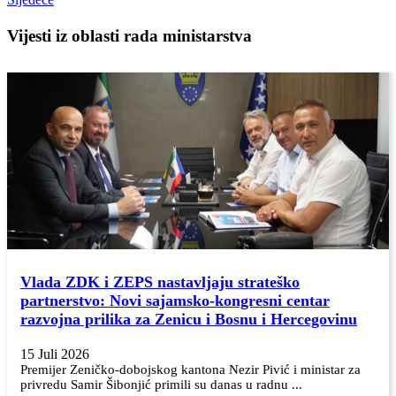
Vijesti iz oblasti rada ministarstva
Vlada ZDK i ZEPS nastavljaju strateško
partnerstvo: Novi sajamsko-kongresni centar
razvojna prilika za Zenicu i Bosnu i Hercegovinu
15 Juli 2026
Premijer Zeničko-dobojskog kantona Nezir Pivić i ministar za
privredu Samir Šibonjić primili su danas u radnu ...