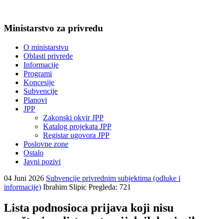
Ministarstvo za privredu
O ministarstvu
Oblasti privrede
Informacije
Programi
Koncesije
Subvencije
Planovi
JPP
Zakonski okvir JPP
Katalog projekata JPP
Registar ugovora JPP
Poslovne zone
Ostalo
Javni pozivi
04 Juni 2026
Subvencije privrednim subjektima (odluke i
informacije)
Ibrahim Slipic
Pregleda: 721
Lista podnosioca prijava koji nisu