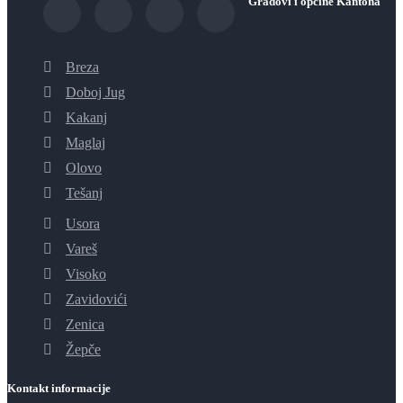
Gradovi i općine Kantona
Breza
Doboj Jug
Kakanj
Maglaj
Olovo
Tešanj
Usora
Vareš
Visoko
Zavidovići
Zenica
Žepče
Kontakt informacije