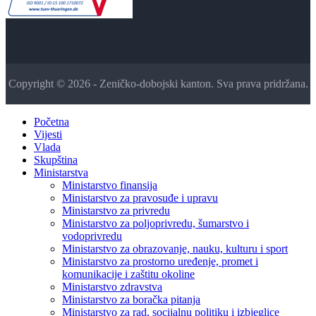
Copyright © 2026 - Zeničko-dobojski kanton. Sva prava pridržana.
Početna
Vijesti
Vlada
Skupština
Ministarstva
Ministarstvo finansija
Ministarstvo za pravosuđe i upravu
Ministarstvo za privredu
Ministarstvo za poljoprivredu, šumarstvo i
vodoprivredu
Ministarstvo za obrazovanje, nauku, kulturu i sport
Ministarstvo za prostorno uređenje, promet i
komunikacije i zaštitu okoline
Ministarstvo zdravstva
Ministarstvo za boračka pitanja
Ministarstvo za rad, socijalnu politiku i izbjeglice