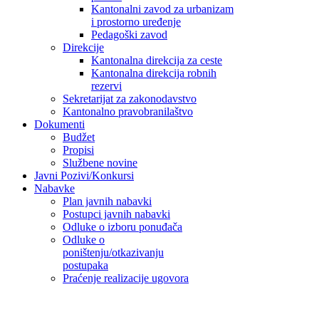
Kantonalni zavod za urbanizam
i prostorno uređenje
Pedagoški zavod
Direkcije
Kantonalna direkcija za ceste
Kantonalna direkcija robnih
rezervi
Sekretarijat za zakonodavstvo
Kantonalno pravobranilaštvo
Dokumenti
Budžet
Propisi
Službene novine
Javni Pozivi/Konkursi
Nabavke
Plan javnih nabavki
Postupci javnih nabavki
Odluke o izboru ponuđača
Odluke o
poništenju/otkazivanju
postupaka
Praćenje realizacije ugovora