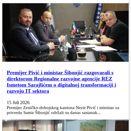
Premijer Pivić i ministar Šibonjić razgovarali s
direktorom Regionalne razvojne agencije REZ
Ismetom Sarajlićem o digitalnoj transformaciji i
razvoju IT sektora
15 Juli 2026
Premijer Zeničko-dobojskog kantona Nezir Pivić i ministar za
privredu Samir Šibonjić održali su danas sastanak...