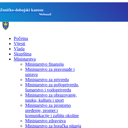
Zeničko-dobojski kanton
Webmail
Početna
Vijesti
Vlada
Skupština
Ministarstva
Ministarstvo finansija
Ministarstvo za pravosuđe i
upravu
Ministarstvo za privredu
Ministarstvo za poljoprivredu,
šumarstvo i vodoprivredu
Ministarstvo za obrazovanje,
nauku, kulturu i sport
Ministarstvo za prostorno
uređenje, promet i
komunikacije i zaštitu okoline
Ministarstvo zdravstva
Ministarstvo za boračka pitanja