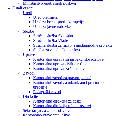
Ministarstvo unutrašnjih poslova
Ostali organi
Uredi
Ured premijera
Ured za borbu protiv korupcije
Ured za javne nabavke
Službe
Stručna služba Skupštine
Stručna služba Vlade
Stručna služba za razvoj i međunarodne projekte
Služba za zajedničke poslove
Uprave
Kantonalna uprava za inspekcijske poslove
Kantonalna uprava civilne zaštite
Kantonalna uprava za šumarstvo
Zavodi
Kantonalni zavod za pravnu pomoć
Kantonalni zavod za urbanizam i prostorno
uređenje
Pedagoški zavod
Direkcije
Kantonalna direkcija za ceste
Kantonalna direkcija robnih rezervi
Sekretarijat za zakonodavstvo
Kantonalno pravobranilaštvo