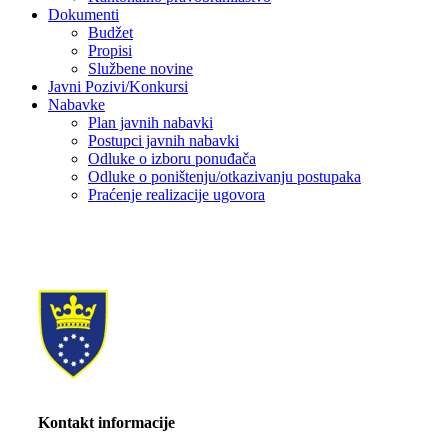
Dokumenti
Budžet
Propisi
Službene novine
Javni Pozivi/Konkursi
Nabavke
Plan javnih nabavki
Postupci javnih nabavki
Odluke o izboru ponuđača
Odluke o poništenju/otkazivanju postupaka
Praćenje realizacije ugovora
Kontakt informacije