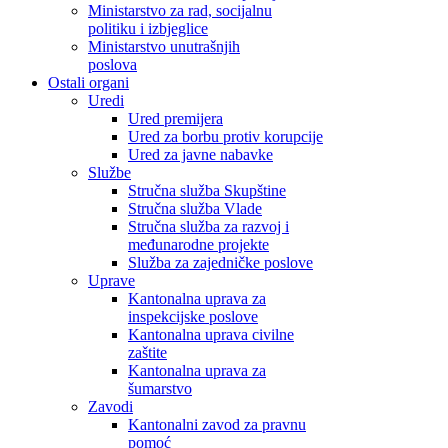
Ministarstvo za rad, socijalnu
politiku i izbjeglice
Ministarstvo unutrašnjih
poslova
Ostali organi
Uredi
Ured premijera
Ured za borbu protiv korupcije
Ured za javne nabavke
Službe
Stručna služba Skupštine
Stručna služba Vlade
Stručna služba za razvoj i
međunarodne projekte
Služba za zajedničke poslove
Uprave
Kantonalna uprava za
inspekcijske poslove
Kantonalna uprava civilne
zaštite
Kantonalna uprava za
šumarstvo
Zavodi
Kantonalni zavod za pravnu
pomoć