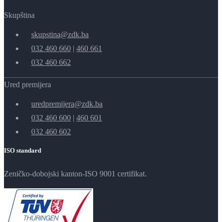
Skupština
skupstina@zdk.ba
032 460 660
|
460 661
032 460 662
Ured premijera
uredpremijera@zdk.ba
032 460 600
|
460 601
032 460 602
ISO standard
Zeničko-dobojski kanton-ISO 9001 certifikat.