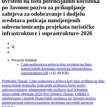
uvršteni na listu potencijalnih korisnika
po Javnom pozivu za prikupljanje
zahtjeva za odobravanje i dodjelu
sredstava poticaja namijenjenih
subvencioniranju projekata turističke
infrastrukture i suprastrukture-2026
Preuzmi dodatak:
Lista-podnosioca-prijava-nisu-uvrsteni-na-listu-
potencijalnih-korisnika-turisticka-infrastruktura-
suprastruktura.pdf
(142.40 KB)
Prethodni članak: Lista podnosioca prijava koji nisu uvršteni na listu
potencijalnih korisnika poticajnih sredstava-Javni poziv-
subvencioniranje administrativnih troškova kod izgradnje
proizvodnih objekata-2026
Pret
Sljedeći članak: Odluka o
odobravanju i dodjeli financijskih sredstava po Javnom pozivu
namijenjenom subvencioniranju projekata razvojnih agencija
Sljedeće