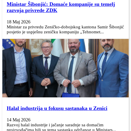
Ministar Šibonjić: Domaće kompanije su temelj
razvoja privrede ZDK
18 Maj 2026
Ministar za privredu Zeničko-dobojskog kantona Samir Šibonjić
posjetio je uspješnu zeničku kompaniju „Tehnomet...
Halal industrija u fokusu sastanaka u Zenici
14 Maj 2026
Razvoj halal industrije i jačanje saradnje sa domaćim
proizvođačima bili su tema sastanka održanog u Ministars...