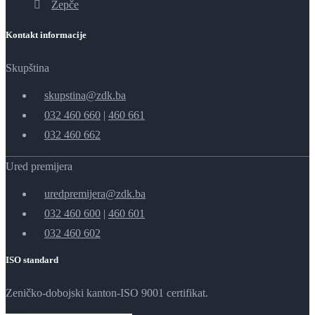
Žepče
Kontakt informacije
Skupština
skupstina@zdk.ba
032 460 660
|
460 661
032 460 662
Ured premijera
uredpremijera@zdk.ba
032 460 600
|
460 601
032 460 602
ISO standard
Zeničko-dobojski kanton-ISO 9001 certifikat.