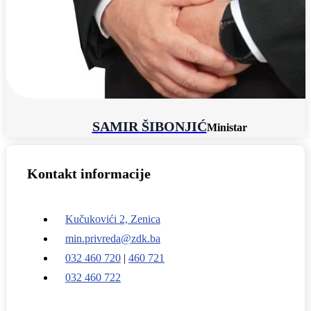
SAMIR ŠIBONJIĆ
Ministar
Kontakt informacije
Kučukovići 2, Zenica
min.privreda@zdk.ba
032 460 720
|
460 721
032 460 722