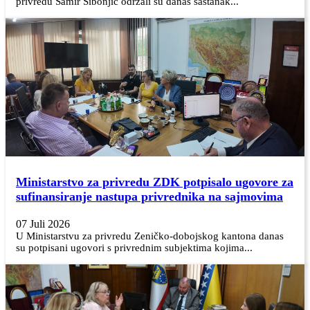
privredu Samir Šibonjić održali su danas sastanak...
Ministarstvo za privredu ZDK potpisalo ugovore za
sufinansiranje nastupa privrednika na sajmovima
07 Juli 2026
U Ministarstvu za privredu Zeničko-dobojskog kantona danas
su potpisani ugovori s privrednim subjektima kojima...