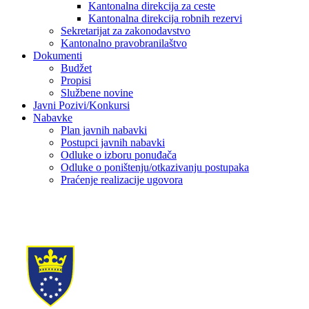
Kantonalna direkcija za ceste
Kantonalna direkcija robnih rezervi
Sekretarijat za zakonodavstvo
Kantonalno pravobranilaštvo
Dokumenti
Budžet
Propisi
Službene novine
Javni Pozivi/Konkursi
Nabavke
Plan javnih nabavki
Postupci javnih nabavki
Odluke o izboru ponuđača
Odluke o poništenju/otkazivanju postupaka
Praćenje realizacije ugovora