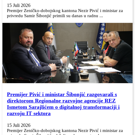
15 Juli 2026
Premijer Zeničko-dobojskog kantona Nezir Pivić i ministar za
privredu Samir Šibonjić primili su danas u radnu ...
Premijer Pivić i ministar Šibonjić razgovarali s
direktorom Regionalne razvojne agencije REZ
Ismetom Sarajlićem o digitalnoj transformaciji i
razvoju IT sektora
15 Juli 2026
Premijer Zeničko-dobojskog kantona Nezir Pivić i ministar za