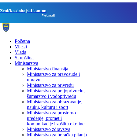
Zeničko-dobojski kanton
Webmail
Početna
Vijesti
Vlada
Skupština
Ministarstva
Ministarstvo finansija
Ministarstvo za pravosuđe i
upravu
Ministarstvo za privredu
Ministarstvo za poljoprivredu,
šumarstvo i vodoprivredu
Ministarstvo za obrazovanje,
nauku, kulturu i sport
Ministarstvo za prostorno
uređenje, promet i
komunikacije i zaštitu okoline
Ministarstvo zdravstva
Ministarstvo za boračka pitanja