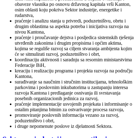
obaveze vlasnika po osnovu državnog kapitala vrši Kanton,
osim oblasti koju pokriva Sektor industrije, energetike i
rudarstva,
praćenje i analizu stanja u privredi, poduzetništvu, obrtu i
drugim oblastima sa aspekta potreba i inicijativa razvoja na
nivou Kantona,
praćenje i proučavanje dejstva i posljedica sistemskih rješenja
utvrđenih zakonima i drugim propisima i općim aktima,
kojima se reguliše razvoj sa ciljem stvaranja ambijenta kojim
će se sitmulirati razvoj, poduzetništvo i obrt,
koordinaciju aktivnosti i saradnju sa resornim ministarstvima
Federacije BiH,
kreaciju i realizaciju programa i projekta razvoja na području
Kantona,
surađivanje sa naučnim i stručnim institucijama, tehnološkim
parkovima i poslovnim inkubatorima u zastupanju interesa
razvoja Kantona i predlaganje osnivanja ili svrstavanja
posebnih organizacionih jedinica za razvoj,
praćenje implementacije usvojenih projekata i informisanje o
ostalim pitanjima bitnim za ostvarivanje procesa razvoja,
promoviranje poslovnih informacija vezano za razvoj,
poduzetništvo i obrt,
i druge nepomenute poslove iz djelatnosti Sektora.