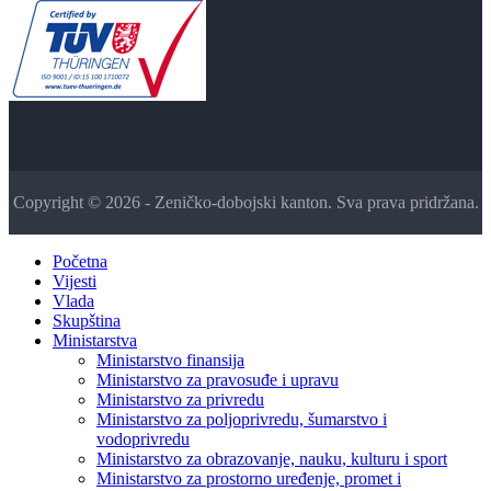
Copyright © 2026 - Zeničko-dobojski kanton. Sva prava pridržana.
Početna
Vijesti
Vlada
Skupština
Ministarstva
Ministarstvo finansija
Ministarstvo za pravosuđe i upravu
Ministarstvo za privredu
Ministarstvo za poljoprivredu, šumarstvo i
vodoprivredu
Ministarstvo za obrazovanje, nauku, kulturu i sport
Ministarstvo za prostorno uređenje, promet i