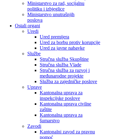
Ministarstvo za rad, socijalnu
politiku i izbjeglice
Ministarstvo unutrašnjih
poslova
Ostali organi
Uredi
Ured premijera
Ured za borbu protiv korupcije
Ured za javne nabavke
Službe
Stručna služba Skupštine
Stručna služba Vlade
Stručna služba za razvoj i
međunarodne projekte
Služba za zajedničke poslove
Uprave
Kantonalna uprava za
inspekcijske poslove
Kantonalna uprava civilne
zaštite
Kantonalna uprava za
šumarstvo
Zavodi
Kantonalni zavod za pravnu
pomoć