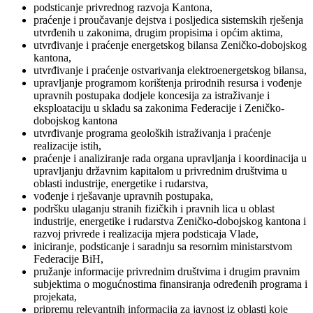
podsticanje privrednog razvoja Kantona,
praćenje i proučavanje dejstva i posljedica sistemskih rješenja
utvrđenih u zakonima, drugim propisima i općim aktima,
utvrđivanje i praćenje energetskog bilansa Zeničko-dobojskog
kantona,
utvrđivanje i praćenje ostvarivanja elektroenergetskog bilansa,
upravljanje programom korištenja prirodnih resursa i vođenje
upravnih postupaka dodjele koncesija za istraživanje i
eksploataciju u skladu sa zakonima Federacije i Zeničko-
dobojskog kantona
utvrđivanje programa geoloških istraživanja i praćenje
realizacije istih,
praćenje i analiziranje rada organa upravljanja i koordinacija u
upravljanju državnim kapitalom u privrednim društvima u
oblasti industrije, energetike i rudarstva,
vođenje i rješavanje upravnih postupaka,
podršku ulaganju stranih fizičkih i pravnih lica u oblast
industrije, energetike i rudarstva Zeničko-dobojskog kantona i
razvoj privrede i realizacija mjera podsticaja Vlade,
iniciranje, podsticanje i saradnju sa resornim ministarstvom
Federacije BiH,
pružanje informacije privrednim društvima i drugim pravnim
subjektima o mogućnostima finansiranja određenih programa i
projekata,
pripremu relevantnih informacija za javnost iz oblasti koje