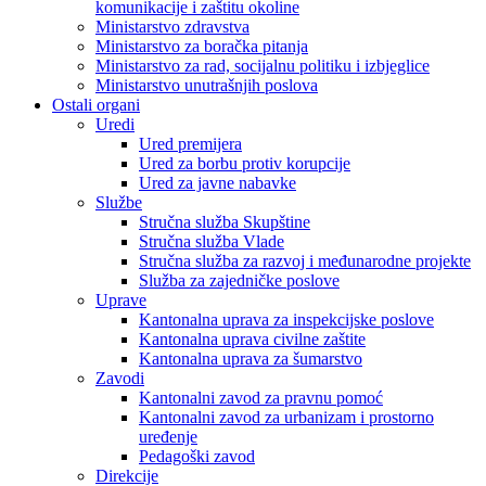
komunikacije i zaštitu okoline
Ministarstvo zdravstva
Ministarstvo za boračka pitanja
Ministarstvo za rad, socijalnu politiku i izbjeglice
Ministarstvo unutrašnjih poslova
Ostali organi
Uredi
Ured premijera
Ured za borbu protiv korupcije
Ured za javne nabavke
Službe
Stručna služba Skupštine
Stručna služba Vlade
Stručna služba za razvoj i međunarodne projekte
Služba za zajedničke poslove
Uprave
Kantonalna uprava za inspekcijske poslove
Kantonalna uprava civilne zaštite
Kantonalna uprava za šumarstvo
Zavodi
Kantonalni zavod za pravnu pomoć
Kantonalni zavod za urbanizam i prostorno
uređenje
Pedagoški zavod
Direkcije