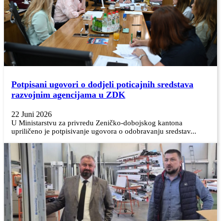
Potpisani ugovori o dodjeli poticajnih sredstava
razvojnim agencijama u ZDK
22 Juni 2026
U Ministarstvu za privredu Zeničko-dobojskog kantona
upriličeno je potpisivanje ugovora o odobravanju sredstav...