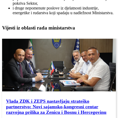
pokriva Sektor,
i druge nepomenute poslove iz djelatnosti industrije,
energetike i rudarstva koji spadaju u nadležnost Ministarstva.
Vijesti iz oblasti rada ministarstva
Vlada ZDK i ZEPS nastavljaju strateško
partnerstvo: Novi sajamsko-kongresni centar
razvojna prilika za Zenicu i Bosnu i Hercegovinu