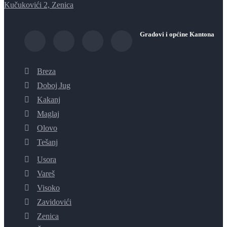
Kučukovići 2, Zenica
Gradovi i općine Kantona
Breza
Doboj Jug
Kakanj
Maglaj
Olovo
Tešanj
Usora
Vareš
Visoko
Zavidovići
Zenica