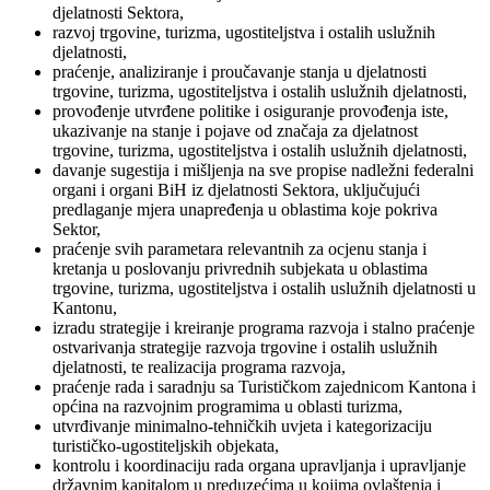
djelatnosti Sektora,
razvoj trgovine, turizma, ugostiteljstva i ostalih uslužnih
djelatnosti,
praćenje, analiziranje i proučavanje stanja u djelatnosti
trgovine, turizma, ugostiteljstva i ostalih uslužnih djelatnosti,
provođenje utvrđene politike i osiguranje provođenja iste,
ukazivanje na stanje i pojave od značaja za djelatnost
trgovine, turizma, ugostiteljstva i ostalih uslužnih djelatnosti,
davanje sugestija i mišljenja na sve propise nadležni federalni
organi i organi BiH iz djelatnosti Sektora, uključujući
predlaganje mjera unapređenja u oblastima koje pokriva
Sektor,
praćenje svih parametara relevantnih za ocjenu stanja i
kretanja u poslovanju privrednih subjekata u oblastima
trgovine, turizma, ugostiteljstva i ostalih uslužnih djelatnosti u
Kantonu,
izradu strategije i kreiranje programa razvoja i stalno praćenje
ostvarivanja strategije razvoja trgovine i ostalih uslužnih
djelatnosti, te realizacija programa razvoja,
praćenje rada i saradnju sa Turističkom zajednicom Kantona i
općina na razvojnim programima u oblasti turizma,
utvrđivanje minimalno-tehničkih uvjeta i kategorizaciju
turističko-ugostiteljskih objekata,
kontrolu i koordinaciju rada organa upravljanja i upravljanje
državnim kapitalom u preduzećima u kojima ovlaštenja i