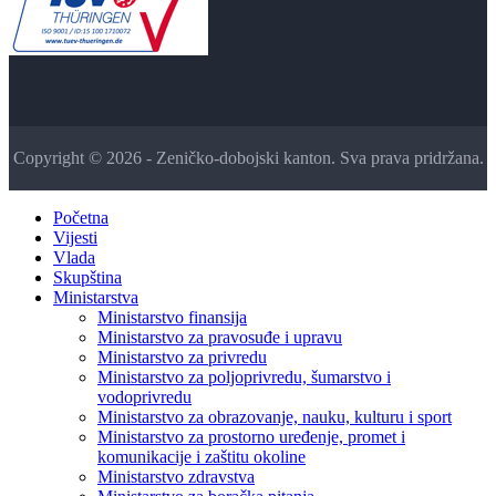
Copyright © 2026 - Zeničko-dobojski kanton. Sva prava pridržana.
Početna
Vijesti
Vlada
Skupština
Ministarstva
Ministarstvo finansija
Ministarstvo za pravosuđe i upravu
Ministarstvo za privredu
Ministarstvo za poljoprivredu, šumarstvo i
vodoprivredu
Ministarstvo za obrazovanje, nauku, kulturu i sport
Ministarstvo za prostorno uređenje, promet i
komunikacije i zaštitu okoline
Ministarstvo zdravstva