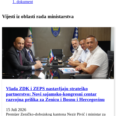
1. dokument
Vijesti iz oblasti rada ministarstva
Vlada ZDK i ZEPS nastavljaju strateško
partnerstvo: Novi sajamsko-kongresni centar
razvojna prilika za Zenicu i Bosnu i Hercegovinu
15 Juli 2026
Premijer Zeničko-dobojskog kantona Nezir Pivić i ministar za