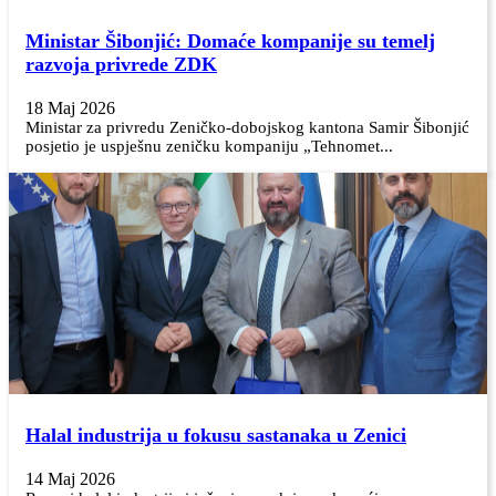
Ministar Šibonjić: Domaće kompanije su temelj
razvoja privrede ZDK
18 Maj 2026
Ministar za privredu Zeničko-dobojskog kantona Samir Šibonjić
posjetio je uspješnu zeničku kompaniju „Tehnomet...
Halal industrija u fokusu sastanaka u Zenici
14 Maj 2026