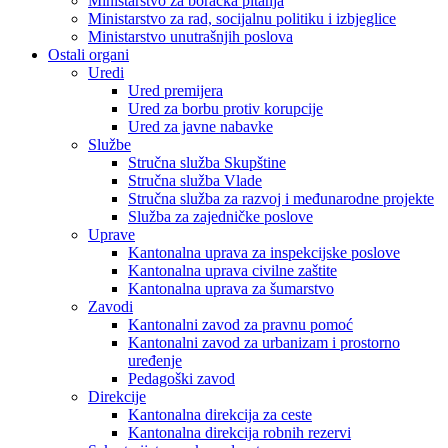
Ministarstvo za boračka pitanja
Ministarstvo za rad, socijalnu politiku i izbjeglice
Ministarstvo unutrašnjih poslova
Ostali organi
Uredi
Ured premijera
Ured za borbu protiv korupcije
Ured za javne nabavke
Službe
Stručna služba Skupštine
Stručna služba Vlade
Stručna služba za razvoj i međunarodne projekte
Služba za zajedničke poslove
Uprave
Kantonalna uprava za inspekcijske poslove
Kantonalna uprava civilne zaštite
Kantonalna uprava za šumarstvo
Zavodi
Kantonalni zavod za pravnu pomoć
Kantonalni zavod za urbanizam i prostorno
uređenje
Pedagoški zavod
Direkcije
Kantonalna direkcija za ceste
Kantonalna direkcija robnih rezervi