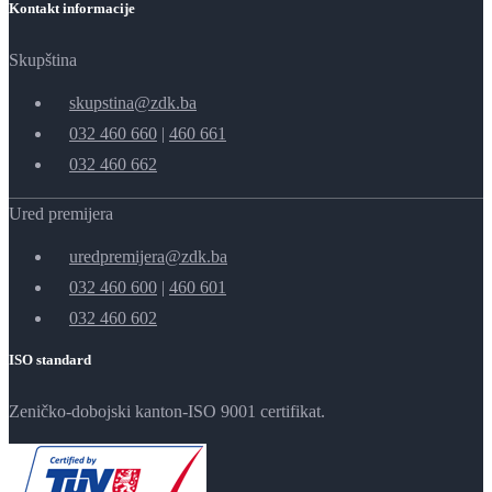
Kontakt informacije
Skupština
skupstina@zdk.ba
032 460 660
|
460 661
032 460 662
Ured premijera
uredpremijera@zdk.ba
032 460 600
|
460 601
032 460 602
ISO standard
Zeničko-dobojski kanton-ISO 9001 certifikat.