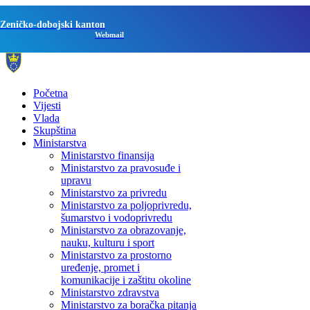
Zeničko-dobojski kanton
Webmail
Početna
Vijesti
Vlada
Skupština
Ministarstva
Ministarstvo finansija
Ministarstvo za pravosuđe i
upravu
Ministarstvo za privredu
Ministarstvo za poljoprivredu,
šumarstvo i vodoprivredu
Ministarstvo za obrazovanje,
nauku, kulturu i sport
Ministarstvo za prostorno
uređenje, promet i
komunikacije i zaštitu okoline
Ministarstvo zdravstva
Ministarstvo za boračka pitanja