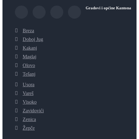
Gradovi i općine Kantona
Breza
Doboj Jug
Kakanj
Maglaj
Olovo
Tešanj
Usora
Vareš
Visoko
Zavidovići
Zenica
Žepče