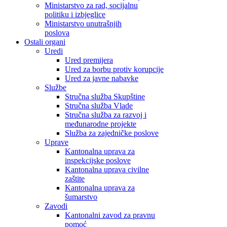
Ministarstvo za rad, socijalnu
politiku i izbjeglice
Ministarstvo unutrašnjih
poslova
Ostali organi
Uredi
Ured premijera
Ured za borbu protiv korupcije
Ured za javne nabavke
Službe
Stručna služba Skupštine
Stručna služba Vlade
Stručna služba za razvoj i
međunarodne projekte
Služba za zajedničke poslove
Uprave
Kantonalna uprava za
inspekcijske poslove
Kantonalna uprava civilne
zaštite
Kantonalna uprava za
šumarstvo
Zavodi
Kantonalni zavod za pravnu
pomoć