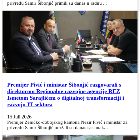
privredu Samir Šibonjić primili su danas u radnu ...
Premijer Pivić i ministar Šibonjić razgovarali s
direktorom Regionalne razvojne agencije REZ
Ismetom Sarajlićem o digitalnoj transformaciji i
razvoju IT sektora
15 Juli 2026
Premijer Zeničko-dobojskog kantona Nezir Pivić i ministar za
privredu Samir Šibonjić održali su danas sastanak...