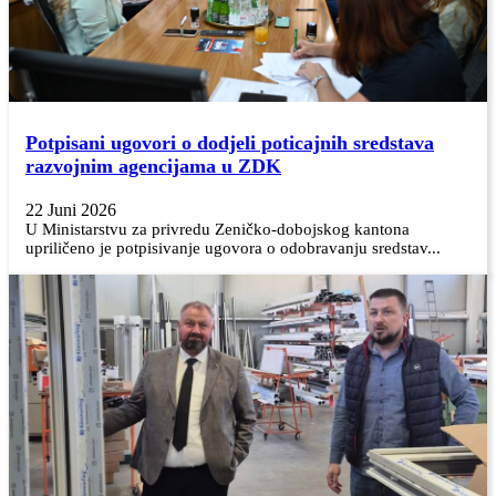
Potpisani ugovori o dodjeli poticajnih sredstava
razvojnim agencijama u ZDK
22 Juni 2026
U Ministarstvu za privredu Zeničko-dobojskog kantona
upriličeno je potpisivanje ugovora o odobravanju sredstav...