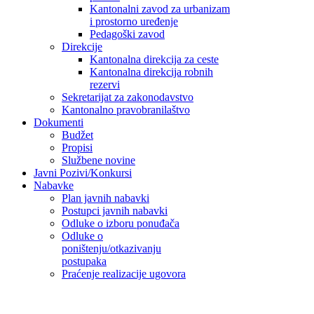
Kantonalni zavod za urbanizam
i prostorno uređenje
Pedagoški zavod
Direkcije
Kantonalna direkcija za ceste
Kantonalna direkcija robnih
rezervi
Sekretarijat za zakonodavstvo
Kantonalno pravobranilaštvo
Dokumenti
Budžet
Propisi
Službene novine
Javni Pozivi/Konkursi
Nabavke
Plan javnih nabavki
Postupci javnih nabavki
Odluke o izboru ponuđača
Odluke o
poništenju/otkazivanju
postupaka
Praćenje realizacije ugovora