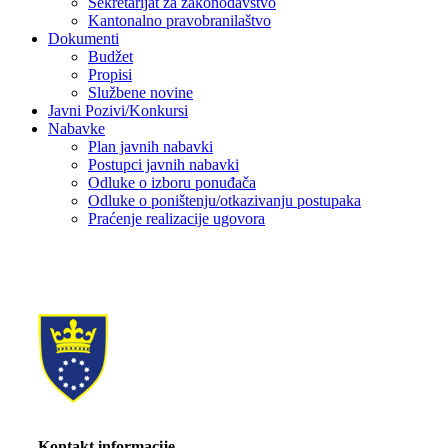
Sekretarijat za zakonodavstvo
Kantonalno pravobranilaštvo
Dokumenti
Budžet
Propisi
Službene novine
Javni Pozivi/Konkursi
Nabavke
Plan javnih nabavki
Postupci javnih nabavki
Odluke o izboru ponuđača
Odluke o poništenju/otkazivanju postupaka
Praćenje realizacije ugovora
Kontakt informacije