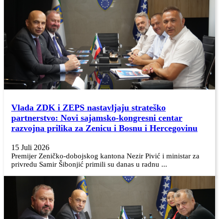
Vlada ZDK i ZEPS nastavljaju strateško
partnerstvo: Novi sajamsko-kongresni centar
razvojna prilika za Zenicu i Bosnu i Hercegovinu
15 Juli 2026
Premijer Zeničko-dobojskog kantona Nezir Pivić i ministar za
privredu Samir Šibonjić primili su danas u radnu ...