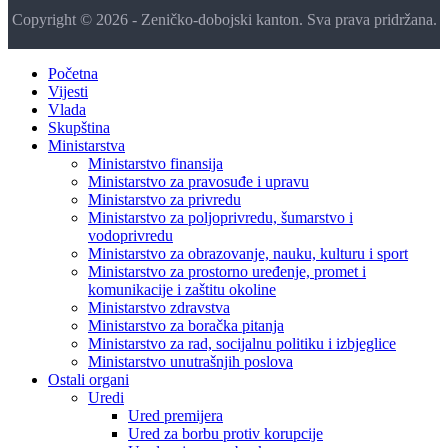
Copyright © 2026 - Zeničko-dobojski kanton. Sva prava pridržana.
Početna
Vijesti
Vlada
Skupština
Ministarstva
Ministarstvo finansija
Ministarstvo za pravosuđe i upravu
Ministarstvo za privredu
Ministarstvo za poljoprivredu, šumarstvo i
vodoprivredu
Ministarstvo za obrazovanje, nauku, kulturu i sport
Ministarstvo za prostorno uređenje, promet i
komunikacije i zaštitu okoline
Ministarstvo zdravstva
Ministarstvo za boračka pitanja
Ministarstvo za rad, socijalnu politiku i izbjeglice
Ministarstvo unutrašnjih poslova
Ostali organi
Uredi
Ured premijera
Ured za borbu protiv korupcije