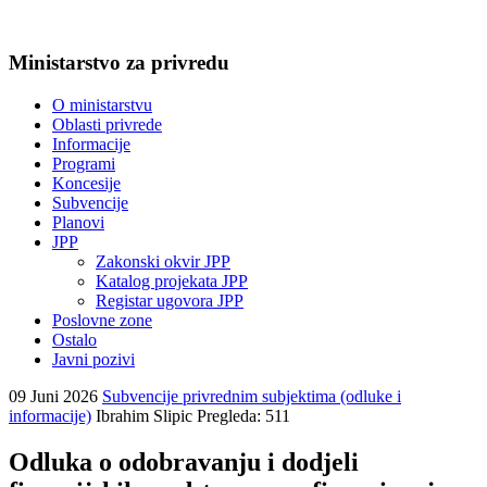
Ministarstvo za privredu
O ministarstvu
Oblasti privrede
Informacije
Programi
Koncesije
Subvencije
Planovi
JPP
Zakonski okvir JPP
Katalog projekata JPP
Registar ugovora JPP
Poslovne zone
Ostalo
Javni pozivi
09 Juni 2026
Subvencije privrednim subjektima (odluke i
informacije)
Ibrahim Slipic
Pregleda: 511
Odluka o odobravanju i dodjeli