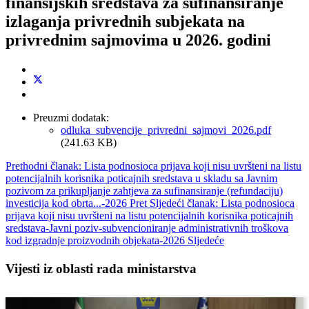
finansijskih sredstava za sufinansiranje
izlaganja privrednih subjekata na
privrednim sajmovima u 2026. godini
Preuzmi dodatak:
odluka_subvencije_privredni_sajmovi_2026.pdf
(241.63 KB)
Prethodni članak: Lista podnosioca prijava koji nisu uvršteni na listu
potencijalnih korisnika poticajnih sredstava u skladu sa Javnim
pozivom za prikupljanje zahtjeva za sufinansiranje (refundaciju)
investicija kod obrta...-2026
Pret
Sljedeći članak: Lista podnosioca
prijava koji nisu uvršteni na listu potencijalnih korisnika poticajnih
sredstava-Javni poziv-subvencioniranje administrativnih troškova
kod izgradnje proizvodnih objekata-2026
Sljedeće
Vijesti iz oblasti rada ministarstva