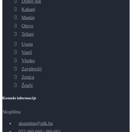
Doboj Jug
Kakanj
Maglaj
Olovo
Tešanj
Usora
Vareš
Visoko
Zavidovići
Zenica
Žepče
Kontakt informacije
Skupština
skupstina@zdk.ba
032 460 660
|
460 661