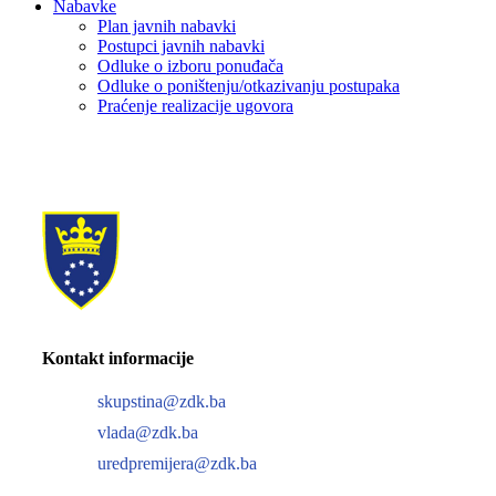
Nabavke
Plan javnih nabavki
Postupci javnih nabavki
Odluke o izboru ponuđača
Odluke o poništenju/otkazivanju postupaka
Praćenje realizacije ugovora
Kontakt informacije
skupstina@zdk.ba
vlada@zdk.ba
uredpremijera@zdk.ba