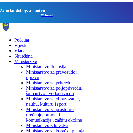
Zeničko-dobojski kanton
Webmail
Početna
Vijesti
Vlada
Skupština
Ministarstva
Ministarstvo finansija
Ministarstvo za pravosuđe i
upravu
Ministarstvo za privredu
Ministarstvo za poljoprivredu,
šumarstvo i vodoprivredu
Ministarstvo za obrazovanje,
nauku, kulturu i sport
Ministarstvo za prostorno
uređenje, promet i
komunikacije i zaštitu okoline
Ministarstvo zdravstva
Ministarstvo za boračka pitanja