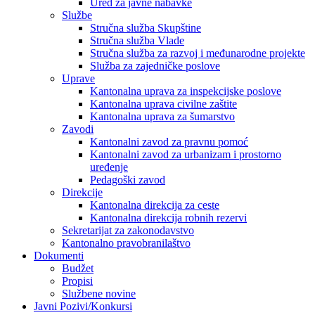
Ured za javne nabavke
Službe
Stručna služba Skupštine
Stručna služba Vlade
Stručna služba za razvoj i međunarodne projekte
Služba za zajedničke poslove
Uprave
Kantonalna uprava za inspekcijske poslove
Kantonalna uprava civilne zaštite
Kantonalna uprava za šumarstvo
Zavodi
Kantonalni zavod za pravnu pomoć
Kantonalni zavod za urbanizam i prostorno
uređenje
Pedagoški zavod
Direkcije
Kantonalna direkcija za ceste
Kantonalna direkcija robnih rezervi
Sekretarijat za zakonodavstvo
Kantonalno pravobranilaštvo
Dokumenti
Budžet
Propisi
Službene novine
Javni Pozivi/Konkursi