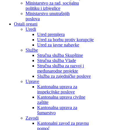
Ministarstvo za rad, socijalnu
politiku i izbjeglice
Ministarstvo unutrašnjih
poslova
Ostali organi
Uredi
Ured premijera
Ured za borbu protiv korupcije
Ured za javne nabavke
Službe
Stručna služba Skupštine
Stručna služba Vlade
Stručna služba za razvoj i
međunarodne projekte
Služba za zajedničke poslove
Uprave
Kantonalna uprava za
inspekcijske poslove
Kantonalna uprava civilne
zaštite
Kantonalna uprava za
šumarstvo
Zavodi
Kantonalni zavod za pravnu
pomoć