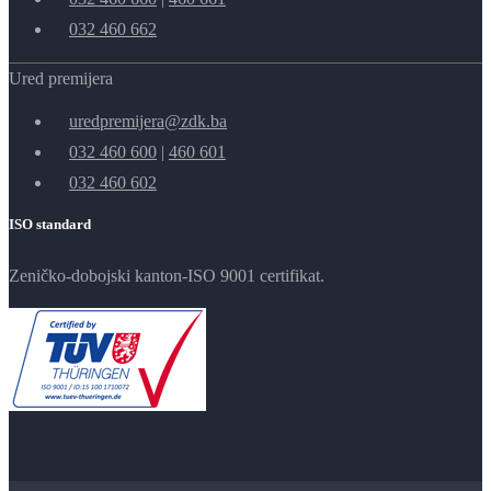
032 460 662
Ured premijera
uredpremijera@zdk.ba
032 460 600
|
460 601
032 460 602
ISO standard
Zeničko-dobojski kanton-ISO 9001 certifikat.