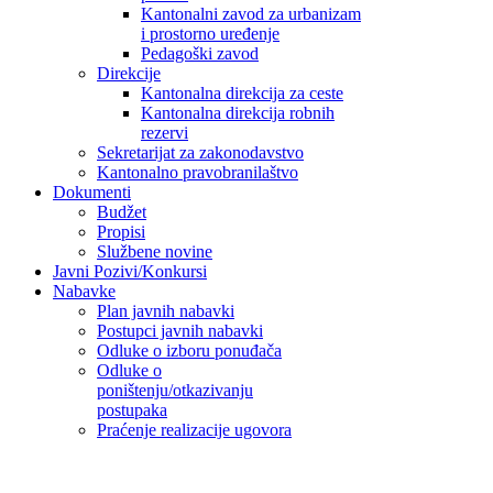
Kantonalni zavod za urbanizam
i prostorno uređenje
Pedagoški zavod
Direkcije
Kantonalna direkcija za ceste
Kantonalna direkcija robnih
rezervi
Sekretarijat za zakonodavstvo
Kantonalno pravobranilaštvo
Dokumenti
Budžet
Propisi
Službene novine
Javni Pozivi/Konkursi
Nabavke
Plan javnih nabavki
Postupci javnih nabavki
Odluke o izboru ponuđača
Odluke o
poništenju/otkazivanju
postupaka
Praćenje realizacije ugovora