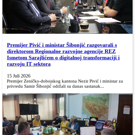
Premijer Pivić i ministar Šibonjić razgovarali s
direktorom Regionalne razvojne agencije REZ
Ismetom Sarajlićem o digitalnoj transformaciji i
razvoju IT sektora
15 Juli 2026
Premijer Zeničko-dobojskog kantona Nezir Pivić i ministar za
privredu Samir Šibonjić održali su danas sastanak...