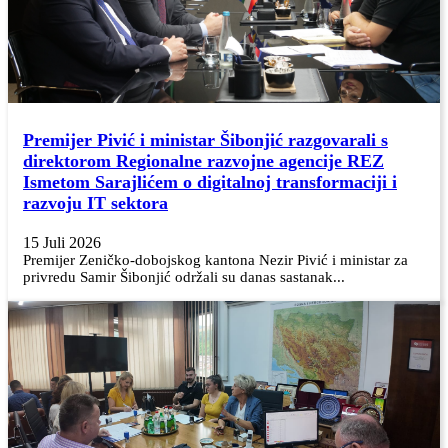
Premijer Pivić i ministar Šibonjić razgovarali s
direktorom Regionalne razvojne agencije REZ
Ismetom Sarajlićem o digitalnoj transformaciji i
razvoju IT sektora
15 Juli 2026
Premijer Zeničko-dobojskog kantona Nezir Pivić i ministar za
privredu Samir Šibonjić održali su danas sastanak...