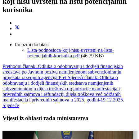
koji nisu uvršteni na listu potencijalnih
korisnika
Preuzmi dodatak:
Lista-podnosioca-koji-nisu-uvrsteni-na-listu-
potencijalnih-korisnika.pdf
(46.79 KB)
Prethodni članak: Odluka o odobravanju i dodjeli financijskih
sredstava po Javnom pozivu namijenjenom subvencioniranju
projekata razvojnih agencija
Pret
Sljedeći članak: Odluka o
odobravanju i dodjeli finansijskih sredstava namijenjenih
subvencioniranju dijela troškova organizacije manifestacija i
privrednih sajmova i refundaciji dijela troškova već održanih
manifestacija i privrednih sajmova u 2025. godini-19.12.2025.
Sljedeće
Vijesti iz oblasti rada ministarstva