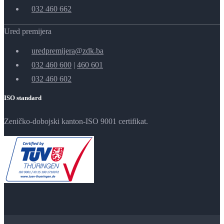
032 460 662
Ured premijera
uredpremijera@zdk.ba
032 460 600
|
460 601
032 460 602
ISO standard
Zeničko-dobojski kanton-ISO 9001 certifikat.