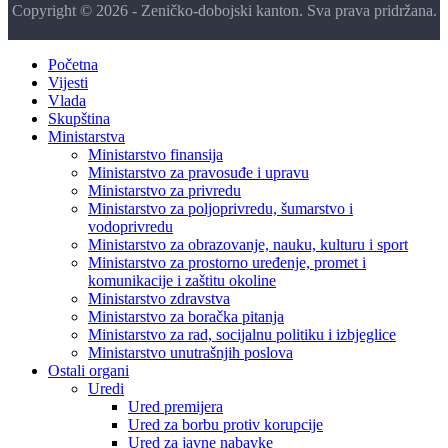
Copyright © 2026 - Zeničko-dobojski kanton. Sva prava pridržana.
Početna
Vijesti
Vlada
Skupština
Ministarstva
Ministarstvo finansija
Ministarstvo za pravosuđe i upravu
Ministarstvo za privredu
Ministarstvo za poljoprivredu, šumarstvo i
vodoprivredu
Ministarstvo za obrazovanje, nauku, kulturu i sport
Ministarstvo za prostorno uređenje, promet i
komunikacije i zaštitu okoline
Ministarstvo zdravstva
Ministarstvo za boračka pitanja
Ministarstvo za rad, socijalnu politiku i izbjeglice
Ministarstvo unutrašnjih poslova
Ostali organi
Uredi
Ured premijera
Ured za borbu protiv korupcije
Ured za javne nabavke