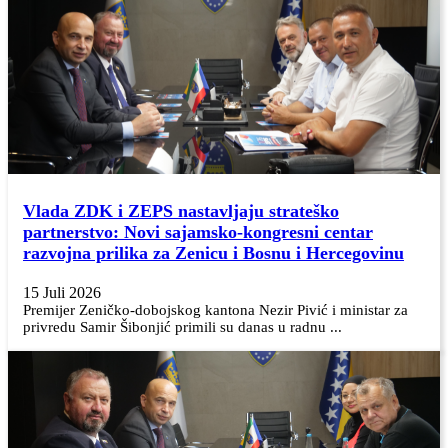
Vlada ZDK i ZEPS nastavljaju strateško
partnerstvo: Novi sajamsko-kongresni centar
razvojna prilika za Zenicu i Bosnu i Hercegovinu
15 Juli 2026
Premijer Zeničko-dobojskog kantona Nezir Pivić i ministar za
privredu Samir Šibonjić primili su danas u radnu ...