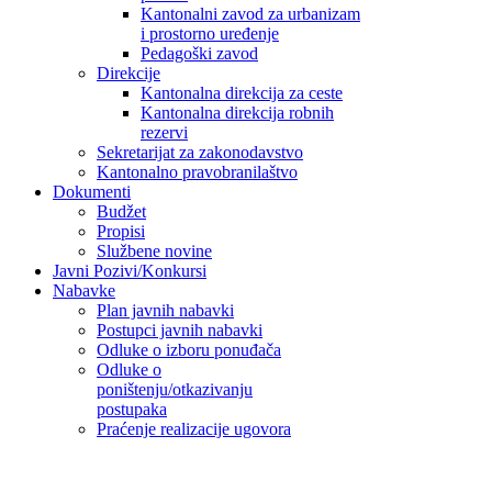
Kantonalni zavod za urbanizam
i prostorno uređenje
Pedagoški zavod
Direkcije
Kantonalna direkcija za ceste
Kantonalna direkcija robnih
rezervi
Sekretarijat za zakonodavstvo
Kantonalno pravobranilaštvo
Dokumenti
Budžet
Propisi
Službene novine
Javni Pozivi/Konkursi
Nabavke
Plan javnih nabavki
Postupci javnih nabavki
Odluke o izboru ponuđača
Odluke o
poništenju/otkazivanju
postupaka
Praćenje realizacije ugovora