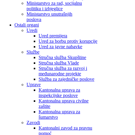
Ministarstvo za rad, socijalnu
politiku i izbjeglice
Ministarstvo unutrašnjih
poslova
Ostali organi
Uredi
Ured premijera
Ured za borbu protiv korupcije
Ured za javne nabavke
Službe
Stručna služba Skupštine
Stručna služba Vlade
Stručna služba za razvoj i
međunarodne projekte
Služba za zajedničke poslove
Uprave
Kantonalna uprava za
inspekcijske poslove
Kantonalna uprava civilne
zaštite
Kantonalna uprava za
šumarstvo
Zavodi
Kantonalni zavod za pravnu
pomoć