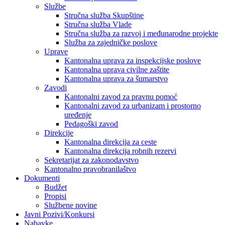
Službe
Stručna služba Skupštine
Stručna služba Vlade
Stručna služba za razvoj i međunarodne projekte
Služba za zajedničke poslove
Uprave
Kantonalna uprava za inspekcijske poslove
Kantonalna uprava civilne zaštite
Kantonalna uprava za šumarstvo
Zavodi
Kantonalni zavod za pravnu pomoć
Kantonalni zavod za urbanizam i prostorno
uređenje
Pedagoški zavod
Direkcije
Kantonalna direkcija za ceste
Kantonalna direkcija robnih rezervi
Sekretarijat za zakonodavstvo
Kantonalno pravobranilaštvo
Dokumenti
Budžet
Propisi
Službene novine
Javni Pozivi/Konkursi
Nabavke