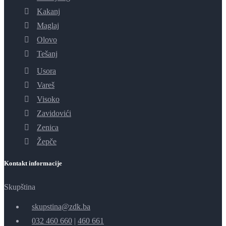
Kakanj
Maglaj
Olovo
Tešanj
Usora
Vareš
Visoko
Zavidovići
Zenica
Žepče
Kontakt informacije
Skupština
skupstina@zdk.ba
032 460 660
|
460 661