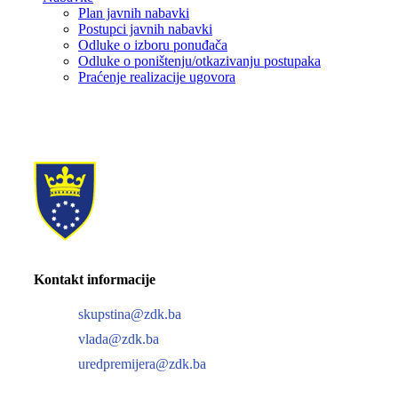
Plan javnih nabavki
Postupci javnih nabavki
Odluke o izboru ponuđača
Odluke o poništenju/otkazivanju postupaka
Praćenje realizacije ugovora
Kontakt informacije
skupstina@zdk.ba
vlada@zdk.ba
uredpremijera@zdk.ba