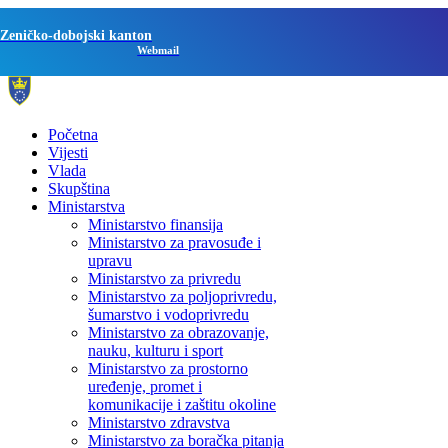
Zeničko-dobojski kanton
Webmail
Početna
Vijesti
Vlada
Skupština
Ministarstva
Ministarstvo finansija
Ministarstvo za pravosuđe i
upravu
Ministarstvo za privredu
Ministarstvo za poljoprivredu,
šumarstvo i vodoprivredu
Ministarstvo za obrazovanje,
nauku, kulturu i sport
Ministarstvo za prostorno
uređenje, promet i
komunikacije i zaštitu okoline
Ministarstvo zdravstva
Ministarstvo za boračka pitanja