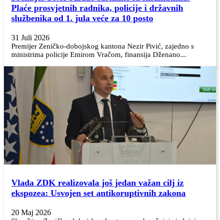
Plaće prosvjetnih radnika, policije i državnih
službenika od 1. jula veće za 10 posto
31 Juli 2026
Premijer Zeničko-dobojskog kantona Nezir Pivić, zajedno s
ministrima policije Emirom Vračom, finansija Dženano...
Vlada ZDK realizovala još jedan važan cilj iz
ekspozea: Usvojen set antikoruptivnih zakona
20 Maj 2026