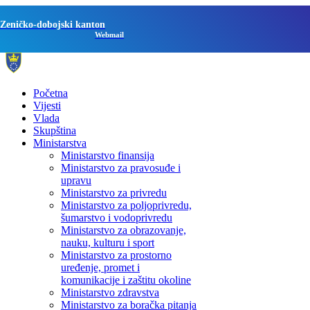
Zeničko-dobojski kanton
Webmail
Početna
Vijesti
Vlada
Skupština
Ministarstva
Ministarstvo finansija
Ministarstvo za pravosuđe i
upravu
Ministarstvo za privredu
Ministarstvo za poljoprivredu,
šumarstvo i vodoprivredu
Ministarstvo za obrazovanje,
nauku, kulturu i sport
Ministarstvo za prostorno
uređenje, promet i
komunikacije i zaštitu okoline
Ministarstvo zdravstva
Ministarstvo za boračka pitanja