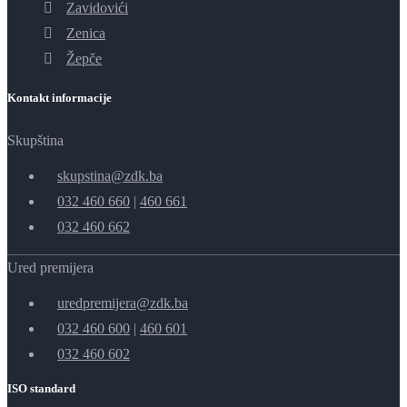
Zavidovići
Zenica
Žepče
Kontakt informacije
Skupština
skupstina@zdk.ba
032 460 660
|
460 661
032 460 662
Ured premijera
uredpremijera@zdk.ba
032 460 600
|
460 601
032 460 602
ISO standard