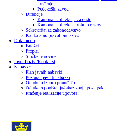
uređenje
Pedagoški zavod
Direkcije
Kantonalna direkcija za ceste
Kantonalna direkcija robnih rezervi
Sekretarijat za zakonodavstvo
Kantonalno pravobranilaštvo
Dokumenti
Budžet
Propisi
Službene novine
Javni Pozivi/Konkursi
Nabavke
Plan javnih nabavki
Postupci javnih nabavki
Odluke o izboru ponuđača
Odluke o poništenju/otkazivanju postupaka
Praćenje realizacije ugovora