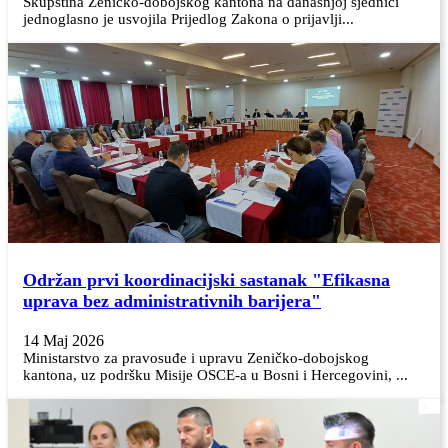
Skupština Zeničko-dobojskog kantona na današnjoj sjednici
jednoglasno je usvojila Prijedlog Zakona o prijavlji...
Održan prvi koordinacijski sastanak "Efikasna
uprava bez administrativnih barijera"
14 Maj 2026
Ministarstvo za pravosuđe i upravu Zeničko-dobojskog
kantona, uz podršku Misije OSCE-a u Bosni i Hercegovini, ...