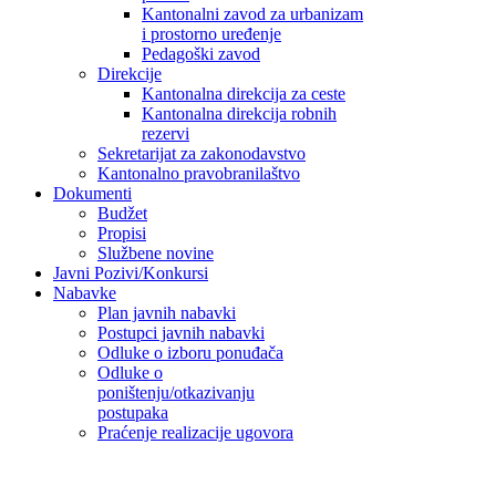
Kantonalni zavod za urbanizam
i prostorno uređenje
Pedagoški zavod
Direkcije
Kantonalna direkcija za ceste
Kantonalna direkcija robnih
rezervi
Sekretarijat za zakonodavstvo
Kantonalno pravobranilaštvo
Dokumenti
Budžet
Propisi
Službene novine
Javni Pozivi/Konkursi
Nabavke
Plan javnih nabavki
Postupci javnih nabavki
Odluke o izboru ponuđača
Odluke o
poništenju/otkazivanju
postupaka
Praćenje realizacije ugovora