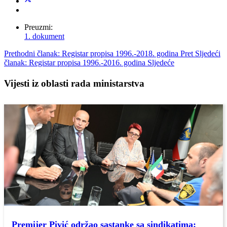
Preuzmi:
1. dokument
Prethodni članak: Registar propisa 1996.-2018. godina
Pret
Sljedeći
članak: Registar propisa 1996.-2016. godina
Sljedeće
Vijesti iz oblasti rada ministarstva
Premijer Pivić održao sastanke sa sindikatima: