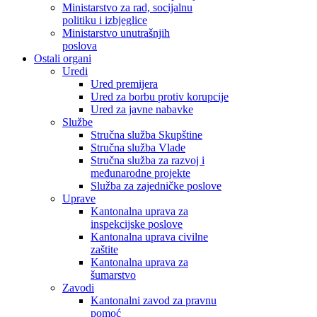
Ministarstvo za rad, socijalnu
politiku i izbjeglice
Ministarstvo unutrašnjih
poslova
Ostali organi
Uredi
Ured premijera
Ured za borbu protiv korupcije
Ured za javne nabavke
Službe
Stručna služba Skupštine
Stručna služba Vlade
Stručna služba za razvoj i
međunarodne projekte
Služba za zajedničke poslove
Uprave
Kantonalna uprava za
inspekcijske poslove
Kantonalna uprava civilne
zaštite
Kantonalna uprava za
šumarstvo
Zavodi
Kantonalni zavod za pravnu
pomoć