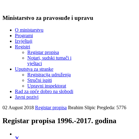
Ministarstvo za pravosuđe i upravu
O ministarstvu
Programi
Izvještaji
Registri
Registar propisa
Notari, sudski tumači i
vještaci
Uputstva za stranke
Registracija udruženja
Stručni ispiti
Upravni inspektorat
Rad za opće dobro na slobodi
Javni pozivi
02 August 2018
Registar propisa
Ibrahim Slipic
Pregleda: 5776
Registar propisa 1996.-2017. godina