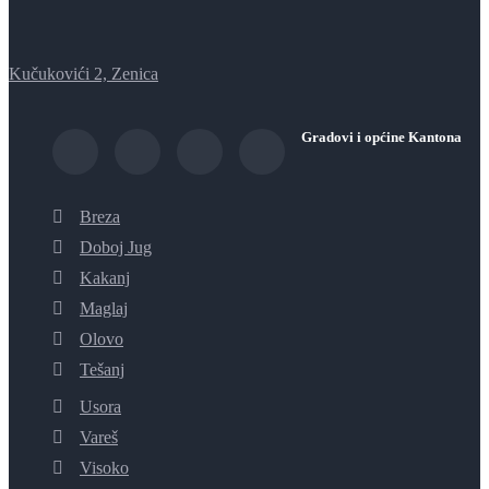
Kučukovići 2, Zenica
Gradovi i općine Kantona
Breza
Doboj Jug
Kakanj
Maglaj
Olovo
Tešanj
Usora
Vareš
Visoko