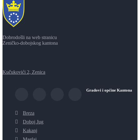
Dobrodošli na web stranicu
Zeničko-dobojskog kantona
Kučukovići 2, Zenica
Gradovi i općine Kantona
Breza
Doboj Jug
Kakanj
Maglaj