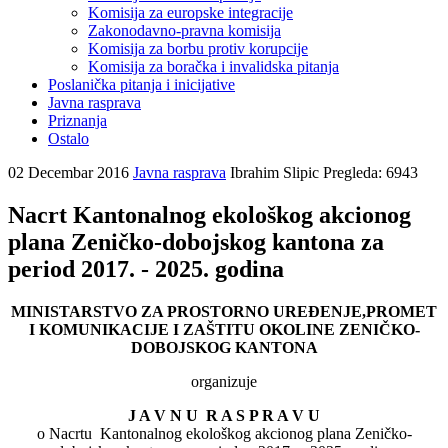
Komisija za europske integracije
Zakonodavno-pravna komisija
Komisija za borbu protiv korupcije
Komisija za boračka i invalidska pitanja
Poslanička pitanja i inicijative
Javna rasprava
Priznanja
Ostalo
02 Decembar 2016
Javna rasprava
Ibrahim Slipic
Pregleda: 6943
Nacrt Kantonalnog ekološkog akcionog
plana Zeničko-dobojskog kantona za
period 2017. - 2025. godina
MINISTARSTVO ZA PROSTORNO UREĐENJE,PROMET
I KOMUNIKACIJE I ZAŠTITU OKOLINE ZENIČKO-
DOBOJSKOG KANTONA
organizuje
J A V N U R A S P R A V U
o Nacrtu Kantonalnog ekološkog akcionog plana Zeničko-