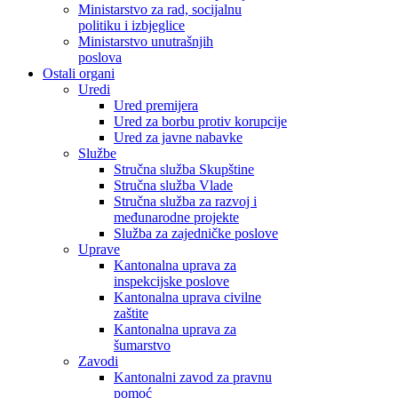
Ministarstvo za rad, socijalnu
politiku i izbjeglice
Ministarstvo unutrašnjih
poslova
Ostali organi
Uredi
Ured premijera
Ured za borbu protiv korupcije
Ured za javne nabavke
Službe
Stručna služba Skupštine
Stručna služba Vlade
Stručna služba za razvoj i
međunarodne projekte
Služba za zajedničke poslove
Uprave
Kantonalna uprava za
inspekcijske poslove
Kantonalna uprava civilne
zaštite
Kantonalna uprava za
šumarstvo
Zavodi
Kantonalni zavod za pravnu
pomoć