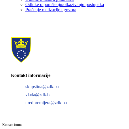
Odluke o poništenju/otkazivanju postupaka
Praćenje realizacije ugovora
Kontakt informacije
skupstina@zdk.ba
vlada@zdk.ba
uredpremijera@zdk.ba
Kontakt forma