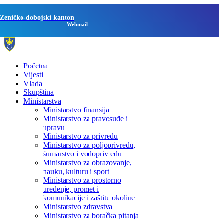
Zeničko-dobojski kanton
Webmail
Početna
Vijesti
Vlada
Skupština
Ministarstva
Ministarstvo finansija
Ministarstvo za pravosuđe i
upravu
Ministarstvo za privredu
Ministarstvo za poljoprivredu,
šumarstvo i vodoprivredu
Ministarstvo za obrazovanje,
nauku, kulturu i sport
Ministarstvo za prostorno
uređenje, promet i
komunikacije i zaštitu okoline
Ministarstvo zdravstva
Ministarstvo za boračka pitanja