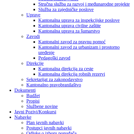
Stručna služba za razvoj i međunarodne projekte
Služba za zajedničke poslove
Uprave
Kantonalna uprava za inspekcijske poslove
Kantonalna uprava civilne zaštite
Kantonalna uprava za šumarstvo
Zavodi
Kantonalni zavod za pravnu pomoć
Kantonalni zavod za urbanizam i prostorno
uređenje
Pedagoški zavod
Direkcije
Kantonalna direkcija za ceste
Kantonalna direkcija robnih rezervi
Sekretarijat za zakonodavstvo
Kantonalno pravobranilaštvo
Dokumenti
Budžet
Propisi
Službene novine
Javni Pozivi/Konkursi
Nabavke
Plan javnih nabavki
Postupci javnih nabavki
Odluke o izboru ponuđača