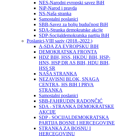
NES-Narodni evropski savez BiH
NiP-Narod i pravda
NS-Naša stranka
Samostalni poslanici
SBB-Savez za bolju budućnost BiH
SDA-Stranka demokratske akcije
SDP-Socijaldemokratska partija BiH
Poslanici-VIII saziv (2018.-2022.)
A-SDA ZA EVROPSKU BIH
DEMOKRATSKA FRONTA
HDZ BIH, HSS, HKDU BIH, HSP-
HNS, HSP DR AS BIH, HDU BIH,
HSS SR
NAŠA STRANKA
NEZAVISNI BLOK, SNAGA
CENTRA, HS BIH I PRVA
STRANKA
Samostalni poslanici
SBB-FAHRUDIN RADONČIĆ
SDA - STRANKA DEMOKRATSKE
AKCIJE
SDP - SOCIJALDEMOKRATSKA
PARTIJA BOSNE I HERCEGOVINE
STRANKA ZA BOSNU I
HERCEGOVINU