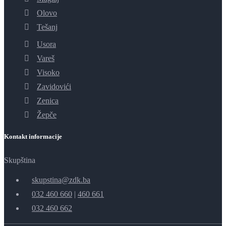
Olovo
Tešanj
Usora
Vareš
Visoko
Zavidovići
Zenica
Žepče
Kontakt informacije
Skupština
skupstina@zdk.ba
032 460 660
|
460 661
032 460 662