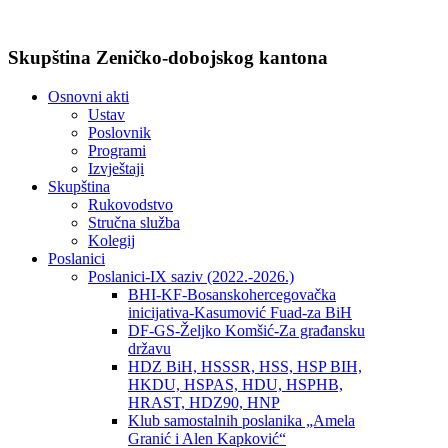
Skupština Zeničko-dobojskog kantona
Osnovni akti
Ustav
Poslovnik
Programi
Izvještaji
Skupština
Rukovodstvo
Stručna služba
Kolegij
Poslanici
Poslanici-IX saziv (2022.-2026.)
BHI-KF-Bosanskohercegovačka
inicijativa-Kasumović Fuad-za BiH
DF-GS-Željko Komšić-Za građansku
državu
HDZ BiH, HSSSR, HSS, HSP BIH,
HKDU, HSPAS, HDU, HSPHB,
HRAST, HDZ90, HNP
Klub samostalnih poslanika „Amela
Granić i Alen Kapković“