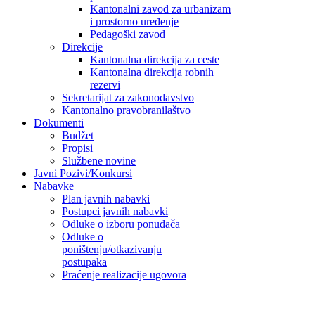
Kantonalni zavod za urbanizam
i prostorno uređenje
Pedagoški zavod
Direkcije
Kantonalna direkcija za ceste
Kantonalna direkcija robnih
rezervi
Sekretarijat za zakonodavstvo
Kantonalno pravobranilaštvo
Dokumenti
Budžet
Propisi
Službene novine
Javni Pozivi/Konkursi
Nabavke
Plan javnih nabavki
Postupci javnih nabavki
Odluke o izboru ponuđača
Odluke o
poništenju/otkazivanju
postupaka
Praćenje realizacije ugovora