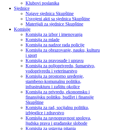
Klubovi poslanika
Sjednice
Najave sjednica Skupštine
Usvojeni akti sa sjednica Skupštine
Materijali za sjednice Skupštine
Komisije
Komisija za izbor i imenovanja
Komisija za mlade
Komisija za nadzor rada policije
Komisija za obrazovanje, nauku, kulturu
i sport
Komisija za pravosuđe i upravu
Komisija za poljoprivredu, šumarstvo,
vodoprivredu i veterinarstvo
Komisija za prostorno uređenje,
stambeno-komunalnu politiku,
infrastrukturu i zaštitu okolice
Komisija za privredu, ekonomsku i
finansijsku politiku, budžet i finansije
Skupštine
Komisija za rad, socijalnu politiku,
izbjeglice i zdravstvo
Komisija za ravnopravnost spolova,
ljudska prava i građanske slobode
Komisija za ustavna pitanja