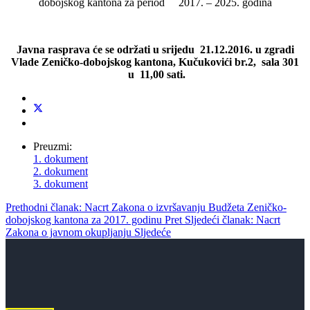
dobojskog kantona za period 2017. – 2025. godina
Javna rasprava će se održati u srijedu 21.12.2016. u zgradi
Vlade Zeničko-dobojskog kantona, Kučukovići br.2, sala 301
u 11,00 sati.
Preuzmi:
1. dokument
2. dokument
3. dokument
Prethodni članak: Nacrt Zakona o izvršavanju Budžeta Zeničko-
dobojskog kantona za 2017. godinu
Pret
Sljedeći članak: Nacrt
Zakona o javnom okupljanju
Sljedeće