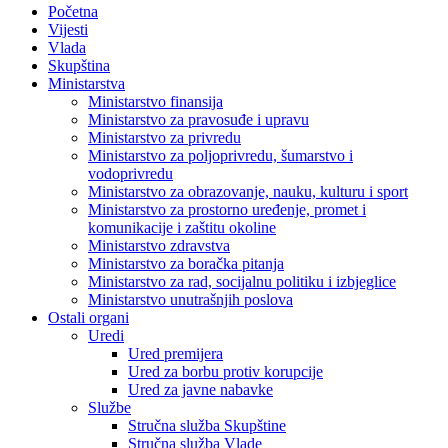
Početna
Vijesti
Vlada
Skupština
Ministarstva
Ministarstvo finansija
Ministarstvo za pravosuđe i upravu
Ministarstvo za privredu
Ministarstvo za poljoprivredu, šumarstvo i
vodoprivredu
Ministarstvo za obrazovanje, nauku, kulturu i sport
Ministarstvo za prostorno uređenje, promet i
komunikacije i zaštitu okoline
Ministarstvo zdravstva
Ministarstvo za boračka pitanja
Ministarstvo za rad, socijalnu politiku i izbjeglice
Ministarstvo unutrašnjih poslova
Ostali organi
Uredi
Ured premijera
Ured za borbu protiv korupcije
Ured za javne nabavke
Službe
Stručna služba Skupštine
Stručna služba Vlade