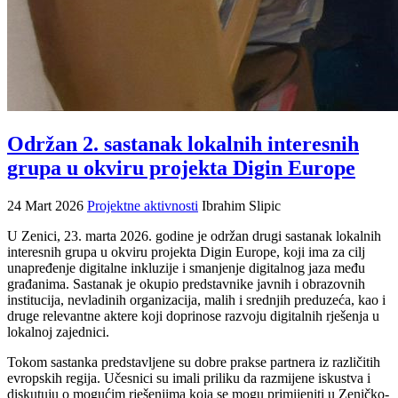
Održan 2. sastanak lokalnih interesnih
grupa u okviru projekta Digin Europe
24 Mart 2026
Projektne aktivnosti
Ibrahim Slipic
U Zenici, 23. marta 2026. godine je održan drugi sastanak lokalnih
interesnih grupa u okviru projekta Digin Europe, koji ima za cilj
unapređenje digitalne inkluzije i smanjenje digitalnog jaza među
građanima. Sastanak je okupio predstavnike javnih i obrazovnih
institucija, nevladinih organizacija, malih i srednjih preduzeća, kao i
druge relevantne aktere koji doprinose razvoju digitalnih rješenja u
lokalnoj zajednici.
Tokom sastanka predstavljene su dobre prakse partnera iz različitih
evropskih regija. Učesnici su imali priliku da razmijene iskustva i
diskutuju o mogućim rješenjima koja se mogu primijeniti u Zeničko-