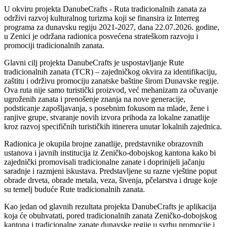
U okviru projekta DanubeCrafts - Ruta tradicionalnih zanata za
održivi razvoj kulturalnog turizma koji se finansira iz Interreg
programa za dunavsku regiju 2021-2027, dana 22.07.2026. godine,
u Zenici je održana radionica posvećena strateškom razvoju i
promociji tradicionalnih zanata.
Glavni cilj projekta DanubeCrafts je uspostavljanje Rute
tradicionalnih zanata (TCR) – zajedničkog okvira za identifikaciju,
zaštitu i održivu promociju zanatske baštine širom Dunavske regije.
Ova ruta nije samo turistički proizvod, već mehanizam za očuvanje
ugroženih zanata i prenošenje znanja na nove generacije,
podsticanje zapošljavanja, s posebnim fokusom na mlade, žene i
ranjive grupe, stvaranje novih izvora prihoda za lokalne zanatlije
kroz razvoj specifičnih turističkih itinerera unutar lokalnih zajednica.
Radionica je okupila brojne zanatlije, predstavnike obrazovnih
ustanova i javnih institucija iz Zeničko-dobojskog kantona kako bi
zajednički promovisali tradicionalne zanate i doprinijeli jačanju
saradnje i razmjeni iskustava. Predstavljene su razne vještine poput
obrade drveta, obrade metala, veza, šivenja, pčelarstva i druge koje
su temelj buduće Rute tradicionalnih zanata.
Kao jedan od glavnih rezultata projekta DanubeCrafts je aplikacija
koja će obuhvatati, pored tradicionalnih zanata Zeničko-dobojskog
kantona i tradicionalne zanate dunavske regije u svrhu promocije i