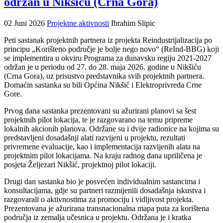
održan u Nikšiću (Crna Gora)
02 Juni 2026
Projektne aktivnosti
Ibrahim Slipic
Peti sastanak projektnih partnera iz projekta Reindustrijalizacija po
principu „Korišteno područje je bolje nego novo“ (ReInd-BBG) koji
se implementira u okviru Programa za dunavsku regiju 2021-2027
održan je u periodu od 27. do 28. maja 2026. godine u Nikšiću
(Crna Gora), uz prisustvo predstavnika svih projektnih partnera.
Domaćin sastanka su bili Općina Nikšić i Elektroprivreda Crne
Gore.
Prvog dana sastanka prezentovani su ažurirani planovi sa šest
projektnih pilot lokacija, te je razgovarano na temu pripreme
lokalnih akcionih planova. Održane su i dvije radionice na kojima su
predstavljeni dosadašnji alati razvijeni u projektu, rezultati
privremene evaluacije, kao i implementacija razvijenih alata na
projektnim pilot lokacijama. Na kraju radnog dana upriličena je
posjeta Željezari Nikšić, projektnoj pilot lokaciji.
Drugi dan sastanka bio je posvećen individualnim sastancima i
konsultacijama, gdje su partneri razmijenili dosadašnja iskustva i
razgovarali o aktivnostima za promociju i vidljivost projekta.
Prezentovana je ažurirana transnacionalna mapa puta za korištena
područja iz zemalja učesnica u projektu. Održana je i kratka