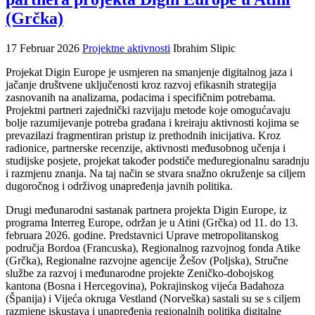
(Grčka)
17 Februar 2026
Projektne aktivnosti
Ibrahim Slipic
Projekat Digin Europe je usmjeren na smanjenje digitalnog jaza i
jačanje društvene uključenosti kroz razvoj efikasnih strategija
zasnovanih na analizama, podacima i specifičnim potrebama.
Projektni partneri zajednički razvijaju metode koje omogućavaju
bolje razumijevanje potreba građana i kreiraju aktivnosti kojima se
prevazilazi fragmentiran pristup iz prethodnih inicijativa. Kroz
radionice, partnerske recenzije, aktivnosti međusobnog učenja i
studijske posjete, projekat također podstiče međuregionalnu saradnju
i razmjenu znanja. Na taj način se stvara snažno okruženje sa ciljem
dugoročnog i održivog unapređenja javnih politika.
Drugi međunarodni sastanak partnera projekta Digin Europe, iz
programa Interreg Europe, održan je u Atini (Grčka) od 11. do 13.
februara 2026. godine. Predstavnici Uprave metropolitanskog
područja Bordoa (Francuska), Regionalnog razvojnog fonda Atike
(Grčka), Regionalne razvojne agencije Žešov (Poljska), Stručne
službe za razvoj i međunarodne projekte Zeničko-dobojskog
kantona (Bosna i Hercegovina), Pokrajinskog vijeća Badahoza
(Španija) i Vijeća okruga Vestland (Norveška) sastali su se s ciljem
razmjene iskustava i unapređenja regionalnih politika digitalne