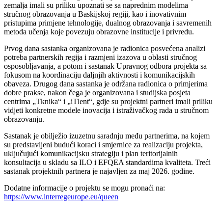
zemalja imali su priliku upoznati se sa naprednim modelima
stručnog obrazovanja u Baskijskoj regiji, kao i inovativnim
pristupima primjene tehnologije, dualnog obrazovanja i savremenih
metoda učenja koje povezuju obrazovne institucije i privredu.
Prvog dana sastanka organizovana je radionica posvećena analizi
potreba partnerskih regija i razmjeni izazova u oblasti stručnog
osposobljavanja, a potom i sastanak Upravnog odbora projekta sa
fokusom na koordinaciju daljnjih aktivnosti i komunikacijskih
obaveza. Drugog dana sastanka je održana radionica o primjerima
dobre prakse, nakon čega je organizovana i studijska posjeta
centrima „Tknika“ i „iTlent“, gdje su projektni partneri imali priliku
vidjeti konkretne modele inovacija i istraživačkog rada u stručnom
obrazovanju.
Sastanak je obilježio izuzetnu saradnju među partnerima, na kojem
su predstavljeni budući koraci i smjernice za realizaciju projekta,
uključujući komunikacijsku strategiju i plan teritorijalnih
konsultacija u skladu sa ILO i EFQEA standardima kvaliteta. Treći
sastanak projektnih partnera je najavljen za maj 2026. godine.
Dodatne informacije o projektu se mogu pronaći na:
https://www.interregeurope.eu/queen