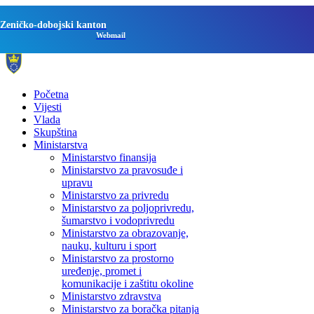
Zeničko-dobojski kanton
Webmail
Početna
Vijesti
Vlada
Skupština
Ministarstva
Ministarstvo finansija
Ministarstvo za pravosuđe i
upravu
Ministarstvo za privredu
Ministarstvo za poljoprivredu,
šumarstvo i vodoprivredu
Ministarstvo za obrazovanje,
nauku, kulturu i sport
Ministarstvo za prostorno
uređenje, promet i
komunikacije i zaštitu okoline
Ministarstvo zdravstva
Ministarstvo za boračka pitanja