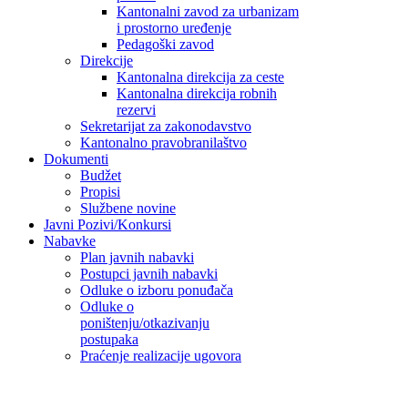
Kantonalni zavod za urbanizam
i prostorno uređenje
Pedagoški zavod
Direkcije
Kantonalna direkcija za ceste
Kantonalna direkcija robnih
rezervi
Sekretarijat za zakonodavstvo
Kantonalno pravobranilaštvo
Dokumenti
Budžet
Propisi
Službene novine
Javni Pozivi/Konkursi
Nabavke
Plan javnih nabavki
Postupci javnih nabavki
Odluke o izboru ponuđača
Odluke o
poništenju/otkazivanju
postupaka
Praćenje realizacije ugovora