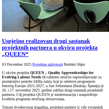
Uspješno realizovan drugi sastanak
projektnih partnera u okviru projekta
„QUEEN“
03 Decembar 2025
Projektne aktivnosti
Ibrahim Slipic
U okviru projekta
QUEEN – Quality Apprenticeships for
Evolving Labour Needs
(Kvalitetno stručno osposobljavanje za
promjenjive potrebe tržišta rada), koji je odobren programom
Interreg Europe 2021-2027, u San Sebastianu (Baskija, Španija) je
26. i 27. novembra 2025. godine održan drugi sastanak projektnih
partnera. Cilj projekta QUEEN je modernizacija i unapređenje
kvaliteta programa stručnog obrazovanja.
Tokom dvodnevnog događaja, projektni partneri iz više evropskih