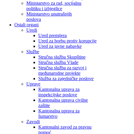
Ministarstvo za rad, socijalnu
politiku i izbjeglice
Ministarstvo unutrašnjih
poslova
Ostali organi
Uredi
Ured premijera
Ured za borbu protiv korupcije
Ured za javne nabavke
Službe
Stručna služba Skupštine
Stručna služba Vlade
Stručna služba za razvoj i
međunarodne projekte
Služba za zajedničke poslove
Uprave
Kantonalna uprava za
inspekcijske poslove
Kantonalna uprava civilne
zaštite
Kantonalna uprava za
šumarstvo
Zavodi
Kantonalni zavod za pravnu
pomoć