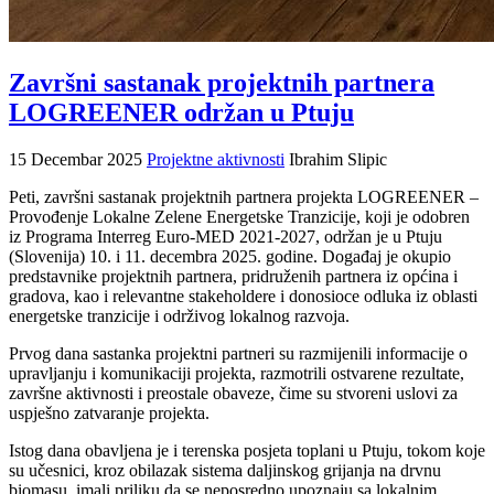
Završni sastanak projektnih partnera
LOGREENER održan u Ptuju
15 Decembar 2025
Projektne aktivnosti
Ibrahim Slipic
Peti, završni sastanak projektnih partnera projekta LOGREENER –
Provođenje Lokalne Zelene Energetske Tranzicije, koji je odobren
iz Programa Interreg Euro-MED 2021-2027, održan je u Ptuju
(Slovenija) 10. i 11. decembra 2025. godine. Događaj je okupio
predstavnike projektnih partnera, pridruženih partnera iz općina i
gradova, kao i relevantne stakeholdere i donosioce odluka iz oblasti
energetske tranzicije i održivog lokalnog razvoja.
Prvog dana sastanka projektni partneri su razmijenili informacije o
upravljanju i komunikaciji projekta, razmotrili ostvarene rezultate,
završne aktivnosti i preostale obaveze, čime su stvoreni uslovi za
uspješno zatvaranje projekta.
Istog dana obavljena je i terenska posjeta toplani u Ptuju, tokom koje
su učesnici, kroz obilazak sistema daljinskog grijanja na drvnu
biomasu, imali priliku da se neposredno upoznaju sa lokalnim