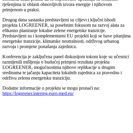
rješenjima iz oblasti obnovljivih izvora energije i njihovom
primjenom u praksi.
Drugog dana sastanka predstavljeni su ciljevi i ključni ishodi
projekta LOGREENER, sa posebnim fokusom na razvoj alata za
efikasno planiranje lokalne zelene energetske tranzicije.
Predstavljeni su i komplementarni EU projekti koji se bave pitanjima
energetske tranzicije, klimatske neutralnosti, održivog urbanog
razvoja i promjene ponašanja zajednica.
Konferencija je zaključena panel diskusijom tokom koje su učesnici
razmijenili mišljenja o budućoj primjeni rezultata projekta
LOGREENER, mogućnostima njihove replikacije u drugim
sredinama te jačanju kapaciteta lokalnih zajednica za pravednu i
održivu zelenu energetsku tranziciju.
Dodatne informacije o projektu se mogu pronaći na:
https://logreener.interreg-euro-med.eu/