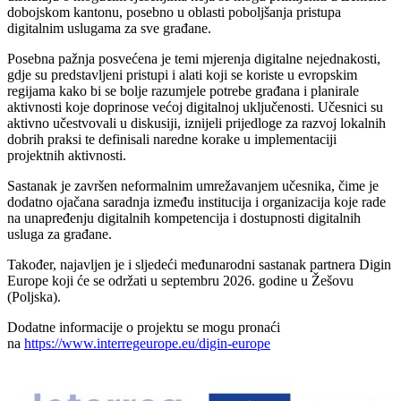
dobojskom kantonu, posebno u oblasti poboljšanja pristupa
digitalnim uslugama za sve građane.
Posebna pažnja posvećena je temi mjerenja digitalne nejednakosti,
gdje su predstavljeni pristupi i alati koji se koriste u evropskim
regijama kako bi se bolje razumjele potrebe građana i planirale
aktivnosti koje doprinose većoj digitalnoj uključenosti. Učesnici su
aktivno učestvovali u diskusiji, iznijeli prijedloge za razvoj lokalnih
dobrih praksi te definisali naredne korake u implementaciji
projektnih aktivnosti.
Sastanak je završen neformalnim umrežavanjem učesnika, čime je
dodatno ojačana saradnja između institucija i organizacija koje rade
na unapređenju digitalnih kompetencija i dostupnosti digitalnih
usluga za građane.
Također, najavljen je i sljedeći međunarodni sastanak partnera Digin
Europe koji će se održati u septembru 2026. godine u Žešovu
(Poljska).
Dodatne informacije o projektu se mogu pronaći
na
https://www.interregeurope.eu/digin-europe