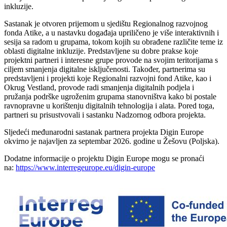
inkluzije.
Sastanak je otvoren prijemom u sjedištu Regionalnog razvojnog
fonda Atike, a u nastavku događaja upriličeno je više interaktivnih i
sesija sa radom u grupama, tokom kojih su obrađene različite teme iz
oblasti digitalne inkluzije. Predstavljene su dobre prakse koje
projektni partneri i interesne grupe provode na svojim teritorijama s
ciljem smanjenja digitalne isključenosti. Također, partnerima su
predstavljeni i projekti koje Regionalni razvojni fond Atike, kao i
Okrug Vestland, provode radi smanjenja digitalnih podjela i
pružanja podrške ugroženim grupama stanovništva kako bi postale
ravnopravne u korištenju digitalnih tehnologija i alata. Pored toga,
partneri su prisustvovali i sastanku Nadzornog odbora projekta.
Sljedeći međunarodni sastanak partnera projekta Digin Europe
okvirno je najavljen za septembar 2026. godine u Žešovu (Poljska).
Dodatne informacije o projektu Digin Europe mogu se pronaći
na:
https://www.interregeurope.eu/digin-europe