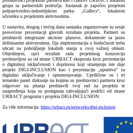
predstavnici projektnih partnera kao i članovi URBACT lokalnih
grupa sa partnerskih područja. Sastanak je započeo posjetom
poljoprivredno-industrijskom parku „Gallecs“, lokalnom
učesniku u projektnim aktivnostima.
U nastavku, drugog i trećeg dana sastanka organizovane su sesije
posvećene prezentaciji glavnih rezultata projekta. Partneri su
predstavili integrisane akcione planove, dokumente sa jasno
definisanim aktivnostima, čija implementacija u budućnosti treba
uticati na poboljšanje lokalnih stanja u ovoj važnoj oblasti.
Objedinjeni, opći rezultati rada projektnog konzorcija
predstavljeni su od strane URBACT eksperata kroz prezentaciju
o digitalnoj isključenosti i doprinosu koji smanjenju iste daje
projekt DIGI-INCLUSION kao i prezentaciju „uputstva“ za
digitalno uključivanje i opismenjavanje. Upriličene su i tri
tematske panel diskusije na kojima su predstavnici partnera kroz
odgovore na pitanja predstavili svoj rad na projektu te
unapređenja koja su postignuta zahvaljujući podršci od strane
URBACT programa i projekta DIGI-INCLUSION.
Za više informacija:
https://urbact.eu/networks/digi-inclusion