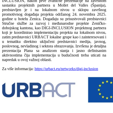
INCLUSION, nakon prve zvanične prezentacije na završnom
sastanku projektnih partnera u Mollet del Valles (Španija),
predstavljen je i na lokalnom nivou u sklopu završnog
promotivnog događaja projekta održanog 24. novembra 2025.
godine u hotelu Zenica. Događaju su prisustvovali predstavnici
Stručne službe za razvoj i međunarodne projekte Zeničko-
dobojskog kantona, kao DIGI-INCLUSION projektnog partnera
koji je koordinirao implementaciju projekta na lokalnom nivou,
zatim predstavnici URBACT lokalne grupe kao i zainteresovani i
u tematiku direktno uključeni predstavnici medija, javnog,
poslovnog, nevladinog i sektora obrazovanja. Izvršena je detaljna
prezentacija Plana sa analizom stanja i jasno definisanim
aktivnostima čija implementacija u budućnosti treba uticati na
napredak u ovoj važnoj oblasti.
Za više informacija:
https://urbact.eu/networks/digi-inclusion