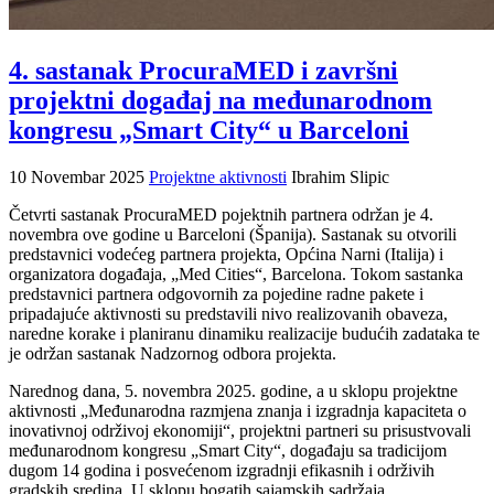
4. sastanak ProcuraMED i završni
projektni događaj na međunarodnom
kongresu „Smart City“ u Barceloni
10 Novembar 2025
Projektne aktivnosti
Ibrahim Slipic
Četvrti sastanak ProcuraMED pojektnih partnera održan je 4.
novembra ove godine u Barceloni (Španija). Sastanak su otvorili
predstavnici vodećeg partnera projekta, Općina Narni (Italija) i
organizatora događaja, „Med Cities“, Barcelona. Tokom sastanka
predstavnici partnera odgovornih za pojedine radne pakete i
pripadajuće aktivnosti su predstavili nivo realizovanih obaveza,
naredne korake i planiranu dinamiku realizacije budućih zadataka te
je održan sastanak Nadzornog odbora projekta.
Narednog dana, 5. novembra 2025. godine, a u sklopu projektne
aktivnosti „Međunarodna razmjena znanja i izgradnja kapaciteta o
inovativnoj održivoj ekonomiji“, projektni partneri su prisustvovali
međunarodnom kongresu „Smart City“, događaju sa tradicijom
dugom 14 godina i posvećenom izgradnji efikasnih i održivih
gradskih sredina. U sklopu bogatih sajamskih sadržaja,