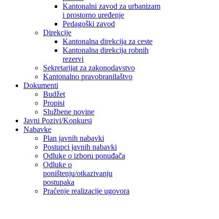
Kantonalni zavod za urbanizam
i prostorno uređenje
Pedagoški zavod
Direkcije
Kantonalna direkcija za ceste
Kantonalna direkcija robnih
rezervi
Sekretarijat za zakonodavstvo
Kantonalno pravobranilaštvo
Dokumenti
Budžet
Propisi
Službene novine
Javni Pozivi/Konkursi
Nabavke
Plan javnih nabavki
Postupci javnih nabavki
Odluke o izboru ponuđača
Odluke o
poništenju/otkazivanju
postupaka
Praćenje realizacije ugovora