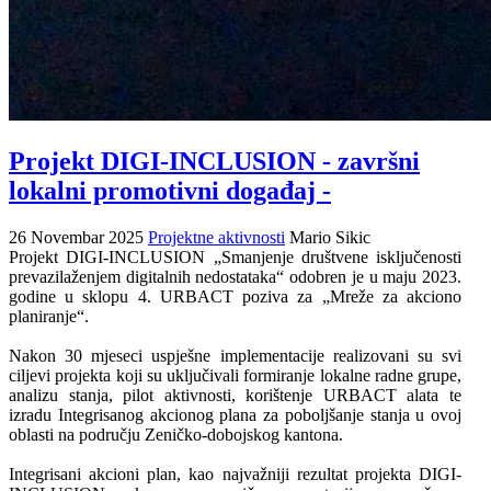
Projekt DIGI-INCLUSION - završni
lokalni promotivni događaj -
26 Novembar 2025
Projektne aktivnosti
Mario Sikic
Projekt DIGI-INCLUSION „Smanjenje društvene isključenosti
prevazilaženjem digitalnih nedostataka“ odobren je u maju 2023.
godine u sklopu 4. URBACT poziva za „Mreže za akciono
planiranje“.
Nakon 30 mjeseci uspješne implementacije realizovani su svi
ciljevi projekta koji su uključivali formiranje lokalne radne grupe,
analizu stanja, pilot aktivnosti, korištenje URBACT alata te
izradu Integrisanog akcionog plana za poboljšanje stanja u ovoj
oblasti na području Zeničko-dobojskog kantona.
Integrisani akcioni plan, kao najvažniji rezultat projekta DIGI-