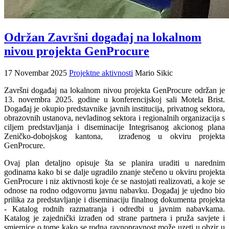
Održan Završni događaj na lokalnom
nivou projekta GenProcure
17 Novembar 2025
Projektne aktivnosti
Mario Sikic
Završni događaj na lokalnom nivou projekta GenProcure održan je
13. novembra 2025. godine u konferencijskoj sali Motela Brist.
Događaj je okupio predstavnike javnih institucija, privatnog sektora,
obrazovnih ustanova, nevladinog sektora i regionalnih organizacija s
ciljem predstavljanja i diseminacije Integrisanog akcionog plana
Zeničko-dobojskog kantona,
izrađenog u okviru projekta
GenProcure.
Ovaj plan detaljno opisuje šta se planira uraditi u narednim
godinama kako bi se dalje ugradilo znanje stečeno u okviru projekta
GenProcure i niz aktivnosti koje će se nastojati realizovati, a koje se
odnose na rodno odgovornu javnu nabavku. Događaj je ujedno bio
prilika za predstavljanje i diseminaciju finalnog dokumenta projekta
- Katalog rodnih razmatranja i odredbi u javnim nabavkama.
Katalog je zajednički izrađen od strane partnera i pruža savjete i
smjernice o tome kako se rodna ravnopravnost može uzeti u obzir u