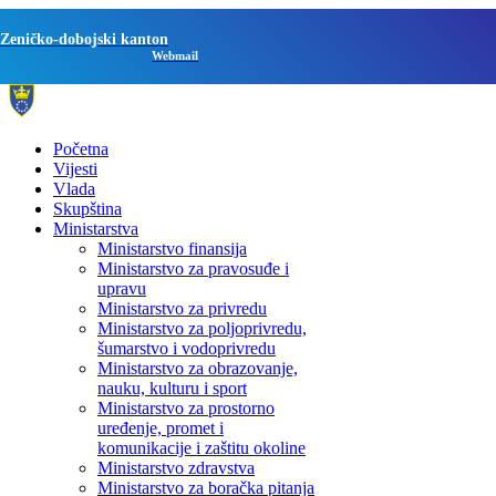
Zeničko-dobojski kanton
Webmail
Početna
Vijesti
Vlada
Skupština
Ministarstva
Ministarstvo finansija
Ministarstvo za pravosuđe i
upravu
Ministarstvo za privredu
Ministarstvo za poljoprivredu,
šumarstvo i vodoprivredu
Ministarstvo za obrazovanje,
nauku, kulturu i sport
Ministarstvo za prostorno
uređenje, promet i
komunikacije i zaštitu okoline
Ministarstvo zdravstva
Ministarstvo za boračka pitanja