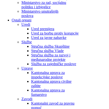
Ministarstvo za rad, socijalnu
politiku i izbjeglice
Ministarstvo unutrašnjih
poslova
Ostali organi
Uredi
Ured premijera
Ured za borbu protiv korupcije
Ured za javne nabavke
Službe
Stručna služba Skupštine
Stručna služba Vlade
Stručna služba za razvoj i
međunarodne projekte
Služba za zajedničke poslove
Uprave
Kantonalna uprava za
inspekcijske poslove
Kantonalna uprava civilne
zaštite
Kantonalna uprava za
šumarstvo
Zavodi
Kantonalni zavod za pravnu
pomoć