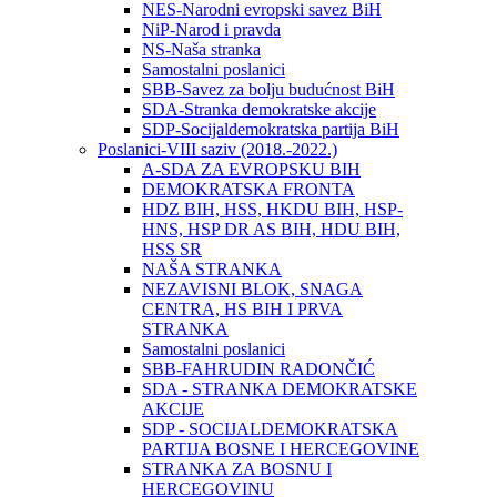
NES-Narodni evropski savez BiH
NiP-Narod i pravda
NS-Naša stranka
Samostalni poslanici
SBB-Savez za bolju budućnost BiH
SDA-Stranka demokratske akcije
SDP-Socijaldemokratska partija BiH
Poslanici-VIII saziv (2018.-2022.)
A-SDA ZA EVROPSKU BIH
DEMOKRATSKA FRONTA
HDZ BIH, HSS, HKDU BIH, HSP-
HNS, HSP DR AS BIH, HDU BIH,
HSS SR
NAŠA STRANKA
NEZAVISNI BLOK, SNAGA
CENTRA, HS BIH I PRVA
STRANKA
Samostalni poslanici
SBB-FAHRUDIN RADONČIĆ
SDA - STRANKA DEMOKRATSKE
AKCIJE
SDP - SOCIJALDEMOKRATSKA
PARTIJA BOSNE I HERCEGOVINE
STRANKA ZA BOSNU I
HERCEGOVINU