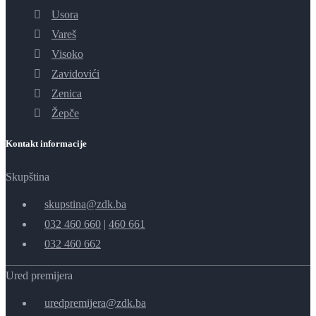
Usora
Vareš
Visoko
Zavidovići
Zenica
Žepče
Kontakt informacije
Skupština
skupstina@zdk.ba
032 460 660
|
460 661
032 460 662
Ured premijera
uredpremijera@zdk.ba