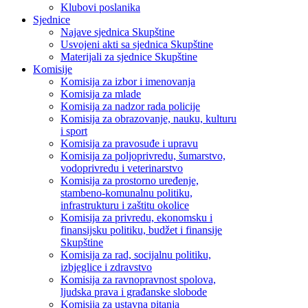
Klubovi poslanika
Sjednice
Najave sjednica Skupštine
Usvojeni akti sa sjednica Skupštine
Materijali za sjednice Skupštine
Komisije
Komisija za izbor i imenovanja
Komisija za mlade
Komisija za nadzor rada policije
Komisija za obrazovanje, nauku, kulturu
i sport
Komisija za pravosuđe i upravu
Komisija za poljoprivredu, šumarstvo,
vodoprivredu i veterinarstvo
Komisija za prostorno uređenje,
stambeno-komunalnu politiku,
infrastrukturu i zaštitu okolice
Komisija za privredu, ekonomsku i
finansijsku politiku, budžet i finansije
Skupštine
Komisija za rad, socijalnu politiku,
izbjeglice i zdravstvo
Komisija za ravnopravnost spolova,
ljudska prava i građanske slobode
Komisija za ustavna pitanja