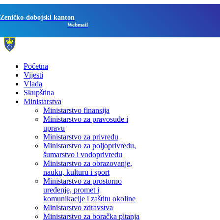
Zeničko-dobojski kanton
Webmail
Početna
Vijesti
Vlada
Skupština
Ministarstva
Ministarstvo finansija
Ministarstvo za pravosuđe i
upravu
Ministarstvo za privredu
Ministarstvo za poljoprivredu,
šumarstvo i vodoprivredu
Ministarstvo za obrazovanje,
nauku, kulturu i sport
Ministarstvo za prostorno
uređenje, promet i
komunikacije i zaštitu okoline
Ministarstvo zdravstva
Ministarstvo za boračka pitanja