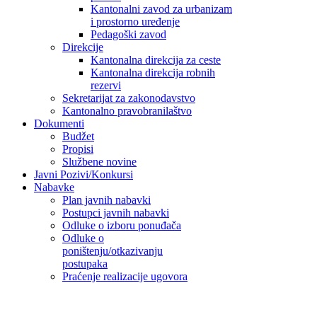
Kantonalni zavod za urbanizam
i prostorno uređenje
Pedagoški zavod
Direkcije
Kantonalna direkcija za ceste
Kantonalna direkcija robnih
rezervi
Sekretarijat za zakonodavstvo
Kantonalno pravobranilaštvo
Dokumenti
Budžet
Propisi
Službene novine
Javni Pozivi/Konkursi
Nabavke
Plan javnih nabavki
Postupci javnih nabavki
Odluke o izboru ponuđača
Odluke o
poništenju/otkazivanju
postupaka
Praćenje realizacije ugovora