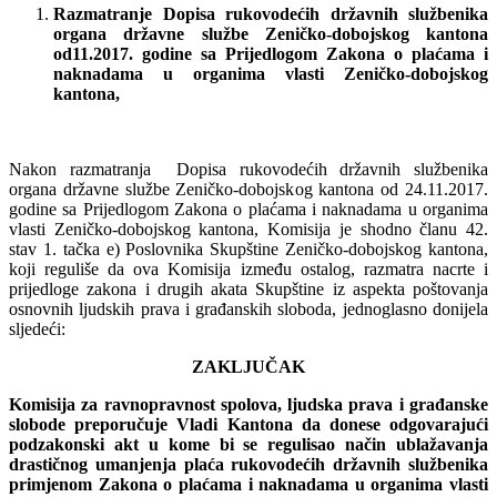
Razmatranje
Dopisa
rukovode
ć
ih
dr
ž
avnih
slu
ž
benika
organa
dr
ž
avne
slu
ž
be
Zeni
č
ko
-
dobojskog
kantona
od
11.2017.
godine
sa
Prijedlogom
Zakona
o
pla
ć
ama
i
naknadama
u
organima
vlasti
Zeni
č
ko
-
dobojskog
kantona
,
Nakon razmatranja Dopisa rukovodećih državnih službenika
organa državne službe Zeničko-dobojskog kantona od 24.11.2017.
godine sa Prijedlogom Zakona o plaćama i naknadama u organima
vlasti Zeničko-dobojskog kantona, Komisija je shodno članu 42.
stav 1. tačka e) Poslovnika Skupštine Zeničko-dobojskog kantona,
koji reguliše da ova Komisija između ostalog, razmatra nacrte i
prijedloge zakona i drugih akata Skupštine iz aspekta poštovanja
osnovnih ljudskih prava i građanskih sloboda, jednoglasno donijela
sljedeći:
ZAKLJU
Č
AK
Komisija
za
ravnopravnost spolova, ljudska prava i građanske
slobode preporučuje Vladi Kantona da donese odgovarajući
podzakonski akt u kome bi se regulisao način ublažavanja
drastičnog umanjenja plaća rukovodećih državnih službenika
primjenom
Zakona
o
pla
ć
ama
i
naknadama
u
organima
vlasti