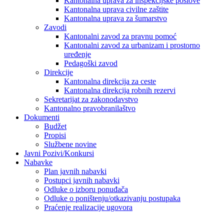
Kantonalna uprava za inspekcijske poslove
Kantonalna uprava civilne zaštite
Kantonalna uprava za šumarstvo
Zavodi
Kantonalni zavod za pravnu pomoć
Kantonalni zavod za urbanizam i prostorno
uređenje
Pedagoški zavod
Direkcije
Kantonalna direkcija za ceste
Kantonalna direkcija robnih rezervi
Sekretarijat za zakonodavstvo
Kantonalno pravobranilaštvo
Dokumenti
Budžet
Propisi
Službene novine
Javni Pozivi/Konkursi
Nabavke
Plan javnih nabavki
Postupci javnih nabavki
Odluke o izboru ponuđača
Odluke o poništenju/otkazivanju postupaka
Praćenje realizacije ugovora