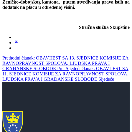
Zeni
č
ko
-
dobojskog
kantona
,
putem utvrđivanja prava istih na
dodatak na plaću u određenoj visini.
Stručna služba Skupštine
Prethodni članak: OBAVIJEST SA 13. SJEDNICE KOMISIJE ZA
RAVNOPRAVNOST SPOLOVA, LJUDSKA PRAVA I
GRAĐANSKE SLOBODE
Pret
Sljedeći članak: OBAVIJEST SA
11. SJEDNICE KOMISIJE ZA RAVNOPRAVNOST SPOLOVA,
LJUDSKA PRAVA I GRAĐANSKE SLOBODE
Sljedeće