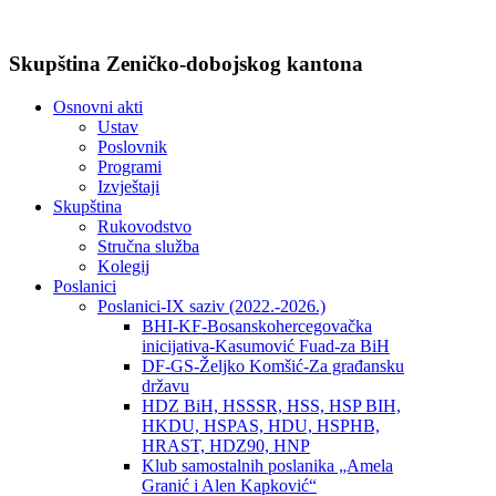
Skupština Zeničko-dobojskog kantona
Osnovni akti
Ustav
Poslovnik
Programi
Izvještaji
Skupština
Rukovodstvo
Stručna služba
Kolegij
Poslanici
Poslanici-IX saziv (2022.-2026.)
BHI-KF-Bosanskohercegovačka
inicijativa-Kasumović Fuad-za BiH
DF-GS-Željko Komšić-Za građansku
državu
HDZ BiH, HSSSR, HSS, HSP BIH,
HKDU, HSPAS, HDU, HSPHB,
HRAST, HDZ90, HNP
Klub samostalnih poslanika „Amela
Granić i Alen Kapković“