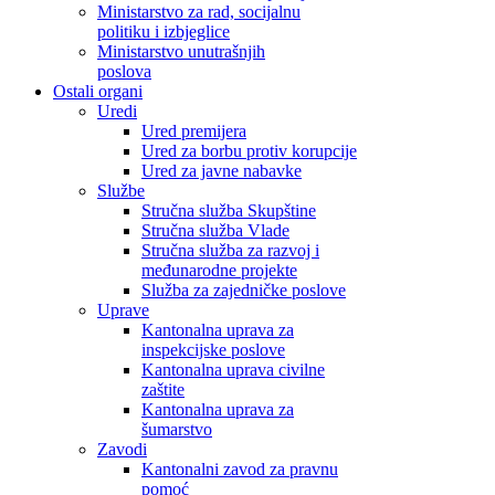
Ministarstvo za rad, socijalnu
politiku i izbjeglice
Ministarstvo unutrašnjih
poslova
Ostali organi
Uredi
Ured premijera
Ured za borbu protiv korupcije
Ured za javne nabavke
Službe
Stručna služba Skupštine
Stručna služba Vlade
Stručna služba za razvoj i
međunarodne projekte
Služba za zajedničke poslove
Uprave
Kantonalna uprava za
inspekcijske poslove
Kantonalna uprava civilne
zaštite
Kantonalna uprava za
šumarstvo
Zavodi
Kantonalni zavod za pravnu
pomoć