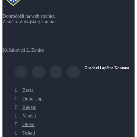
Dobrodošli na web stranicu
Zeničko-dobojskog kantona
Kučukovići 2, Zenica
Gradovi i općine Kantona
Breza
Doboj Jug
Kakanj
Maglaj
Olovo
Tešanj