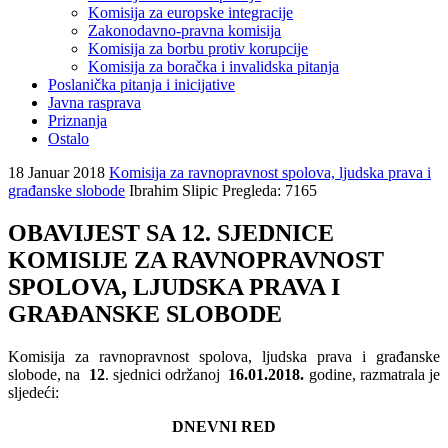
Komisija za europske integracije
Zakonodavno-pravna komisija
Komisija za borbu protiv korupcije
Komisija za boračka i invalidska pitanja
Poslanička pitanja i inicijative
Javna rasprava
Priznanja
Ostalo
18 Januar 2018
Komisija za ravnopravnost spolova, ljudska prava i
građanske slobode
Ibrahim Slipic
Pregleda: 7165
OBAVIJEST SA 12. SJEDNICE
KOMISIJE ZA RAVNOPRAVNOST
SPOLOVA, LJUDSKA PRAVA I
GRAĐANSKE SLOBODE
Komisija za ravnopravnost spolova, ljudska prava i građanske
slobode, na
12
. sjednici održanoj
16.01.2018.
godine, razmatrala je
sljedeći:
DNEVNI RED