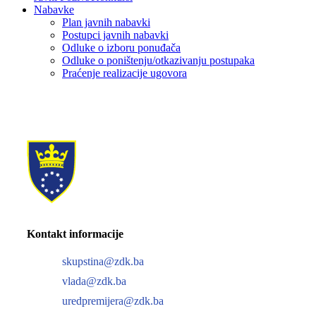
Nabavke
Plan javnih nabavki
Postupci javnih nabavki
Odluke o izboru ponuđača
Odluke o poništenju/otkazivanju postupaka
Praćenje realizacije ugovora
Kontakt informacije
skupstina@zdk.ba
vlada@zdk.ba
uredpremijera@zdk.ba