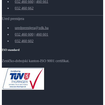
032 460 660
|
460 661
032 460 662
Ured premijera
uredpremijera@zdk.ba
032 460 600
|
460 601
032 460 602
ISO standard
Zeničko-dobojski kanton-ISO 9001 certifikat.