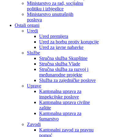
Ministarstvo za rad, socijalnu
politiku i izbjeglice
Ministarstvo unutrašnjih
poslova
Ostali organi
Uredi
Ured premijera
Ured za borbu protiv korupcije
Ured za javne nabavke
Službe
Stručna služba Skupštine
Stručna služba Vlade
Stručna služba za razvoj i
međunarodne projekte
Služba za zajedničke poslove
Uprave
Kantonalna uprava za
inspekcijske poslove
Kantonalna uprava civilne
zaštite
Kantonalna uprava za
šumarstvo
Zavodi
Kantonalni zavod za pravnu
pomoć