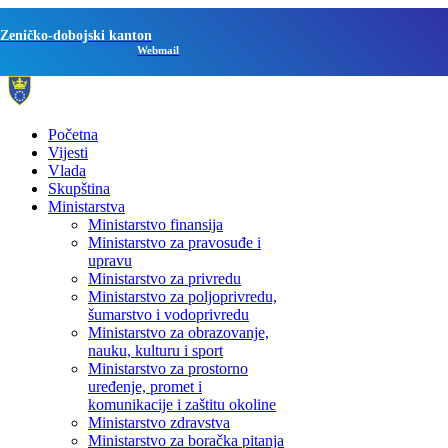
Zeničko-dobojski kanton
Webmail
Početna
Vijesti
Vlada
Skupština
Ministarstva
Ministarstvo finansija
Ministarstvo za pravosuđe i
upravu
Ministarstvo za privredu
Ministarstvo za poljoprivredu,
šumarstvo i vodoprivredu
Ministarstvo za obrazovanje,
nauku, kulturu i sport
Ministarstvo za prostorno
uređenje, promet i
komunikacije i zaštitu okoline
Ministarstvo zdravstva
Ministarstvo za boračka pitanja