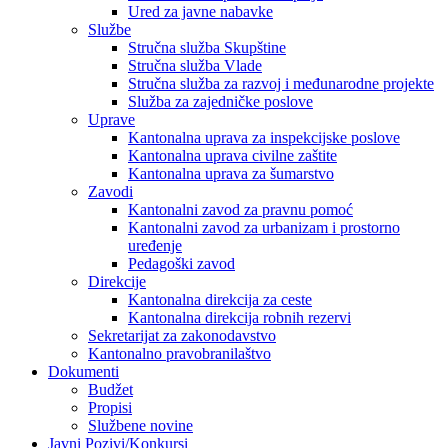
Ured za javne nabavke
Službe
Stručna služba Skupštine
Stručna služba Vlade
Stručna služba za razvoj i međunarodne projekte
Služba za zajedničke poslove
Uprave
Kantonalna uprava za inspekcijske poslove
Kantonalna uprava civilne zaštite
Kantonalna uprava za šumarstvo
Zavodi
Kantonalni zavod za pravnu pomoć
Kantonalni zavod za urbanizam i prostorno
uređenje
Pedagoški zavod
Direkcije
Kantonalna direkcija za ceste
Kantonalna direkcija robnih rezervi
Sekretarijat za zakonodavstvo
Kantonalno pravobranilaštvo
Dokumenti
Budžet
Propisi
Službene novine
Javni Pozivi/Konkursi