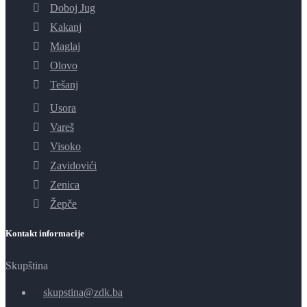
Doboj Jug
Kakanj
Maglaj
Olovo
Tešanj
Usora
Vareš
Visoko
Zavidovići
Zenica
Žepče
Kontakt informacije
Skupština
skupstina@zdk.ba