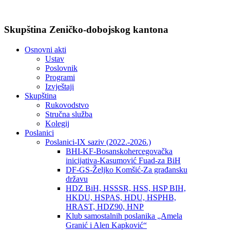
Skupština Zeničko-dobojskog kantona
Osnovni akti
Ustav
Poslovnik
Programi
Izvještaji
Skupština
Rukovodstvo
Stručna služba
Kolegij
Poslanici
Poslanici-IX saziv (2022.-2026.)
BHI-KF-Bosanskohercegovačka
inicijativa-Kasumović Fuad-za BiH
DF-GS-Željko Komšić-Za građansku
državu
HDZ BiH, HSSSR, HSS, HSP BIH,
HKDU, HSPAS, HDU, HSPHB,
HRAST, HDZ90, HNP
Klub samostalnih poslanika „Amela
Granić i Alen Kapković“