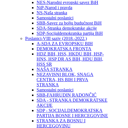
NES-Narodni evropski savez BiH
NiP-Narod i pravda
NS-Naša stranka
Samostalni poslanici
SBB-Savez za bolju budućnost BiH
SDA-Stranka demokratske akcije
SDP-Socijaldemokratska partija BiH
Poslanici-VIII saziv (2018.-2022.)
A-SDA ZA EVROPSKU BIH
DEMOKRATSKA FRONTA
HDZ BIH, HSS, HKDU BIH, HSP-
HNS, HSP DR AS BIH, HDU BIH,
HSS SR
NAŠA STRANKA
NEZAVISNI BLOK, SNAGA
CENTRA, HS BIH I PRVA
STRANKA
Samostalni poslanici
SBB-FAHRUDIN RADONČIĆ
SDA - STRANKA DEMOKRATSKE
AKCIJE
SDP - SOCIJALDEMOKRATSKA
PARTIJA BOSNE I HERCEGOVINE
STRANKA ZA BOSNU I
HERCEGOVINU