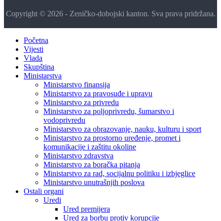
Copyright © 2026 - Zeničko-dobojski kanton. Sva prava pridržana.
Početna
Vijesti
Vlada
Skupština
Ministarstva
Ministarstvo finansija
Ministarstvo za pravosuđe i upravu
Ministarstvo za privredu
Ministarstvo za poljoprivredu, šumarstvo i
vodoprivredu
Ministarstvo za obrazovanje, nauku, kulturu i sport
Ministarstvo za prostorno uređenje, promet i
komunikacije i zaštitu okoline
Ministarstvo zdravstva
Ministarstvo za boračka pitanja
Ministarstvo za rad, socijalnu politiku i izbjeglice
Ministarstvo unutrašnjih poslova
Ostali organi
Uredi
Ured premijera
Ured za borbu protiv korupcije