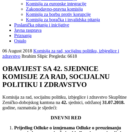
Komisija za europske integracije
Zakonodavno-pravna komisija
Komisija za borbu protiv korupcije
Komisija za boračka i invalidska pitanja
Poslanička pitanja i inicijative
Javna rasprava
Priznanja
Ostalo
06 August 2018
Komisija za rad, socijalnu politiku, izbjeglice i
zdravstvo
Ibrahim Slipic
Pregleda: 6618
OBAVIJEST SA 42. SJEDNICE
KOMISIJE ZA RAD, SOCIJALNU
POLITIKU I ZDRAVSTVO
Komisija za rad, socijalnu politiku, izbjeglice i zdravstvo Skupštine
Zeničko-dobojskog kantona na
42.
sjednici, održanoj
31.07.2018.
godine, razmatrala je sljedeći:
DNEVNI RED
Prijedlog Odluke o izmjenama Odluke o preuzimanju