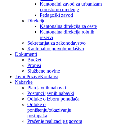
Kantonalni zavod za urbanizam
i prostorno uređenje
Pedagoški zavod
Direkcije
Kantonalna direkcija za ceste
Kantonalna direkcija robnih
rezervi
Sekretarijat za zakonodavstvo
Kantonalno pravobranilaštvo
Dokumenti
Budžet
Propisi
Službene novine
Javni Pozivi/Konkursi
Nabavke
Plan javnih nabavki
Postupci javnih nabavki
Odluke o izboru ponuđača
Odluke o
poništenju/otkazivanju
postupaka
Praćenje realizacije ugovora