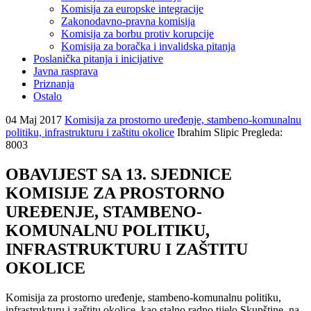
Komisija za europske integracije
Zakonodavno-pravna komisija
Komisija za borbu protiv korupcije
Komisija za boračka i invalidska pitanja
Poslanička pitanja i inicijative
Javna rasprava
Priznanja
Ostalo
04 Maj 2017
Komisija za prostorno uređenje, stambeno-komunalnu
politiku, infrastrukturu i zaštitu okolice
Ibrahim Slipic
Pregleda:
8003
OBAVIJEST SA 13. SJEDNICE
KOMISIJE ZA PROSTORNO
UREĐENJE, STAMBENO-
KOMUNALNU POLITIKU,
INFRASTRUKTURU I ZAŠTITU
OKOLICE
Komisija za prostorno uređenje, stambeno-komunalnu politiku,
infrastrukturu i zaštitu okolice, kao stalno radno tijelo Skupštine, na