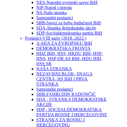
NES-Narodni evropski savez BiH
NiP-Narod i pravda
NS-Naša stranka
Samostalni poslanici
SBB-Savez za bolju budućnost BiH
SDA-Stranka demokratske akcije
SDP-Socijaldemokratska partija BiH
Poslanici-VIII saziv (2018.-2022.)
A-SDA ZA EVROPSKU BIH
DEMOKRATSKA FRONTA
HDZ BIH, HSS, HKDU BIH, HSP-
HNS, HSP DR AS BIH, HDU BIH,
HSS SR
NAŠA STRANKA
NEZAVISNI BLOK, SNAGA
CENTRA, HS BIH I PRVA
STRANKA
Samostalni poslanici
SBB-FAHRUDIN RADONČIĆ
SDA - STRANKA DEMOKRATSKE
AKCIJE
SDP - SOCIJALDEMOKRATSKA
PARTIJA BOSNE I HERCEGOVINE
STRANKA ZA BOSNU I
HERCEGOVINU