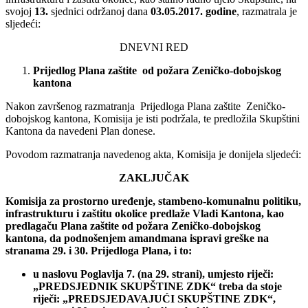
svojoj
13.
sjednici održanoj dana
03.05.2017.
godine
, razmatrala je
sljedeći:
DNEVNI RED
Prijedlog Plana zaštite od požara
Zeničko-dobojskog
kantona
Nakon završenog razmatranja Prijedloga Plana zaštite Zeničko-
dobojskog kantona, Komisija je isti podržala, te predložila Skupštini
Kantona da navedeni Plan donese.
Povodom razmatranja navedenog akta, Komisija je donijela sljedeći:
ZAKLJUČAK
Komisija za prostorno uređenje, stambeno-komunalnu politiku,
infrastrukturu i zaštitu okolice predlaže Vladi Kantona, kao
predlagaču Plana zaštite od požara Zeničko-dobojskog
kantona
,
da podnošenjem amandmana ispravi greške na
stranama 29. i 30. Prijedloga Plana, i to:
u naslovu Poglavlja 7. (na 29. strani), umjesto riječi:
„PREDSJEDNIK SKUPŠTINE ZDK“ treba da stoje
riječi: „PREDSJEDAVAJUĆI SKUPŠTINE ZDK“,