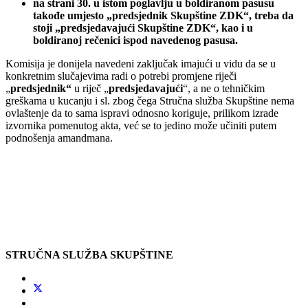
na strani 30. u istom poglavlju u boldiranom pasusu
takođe umjesto „predsjednik Skupštine ZDK“, treba da
stoji „predsjedavajući Skupštine ZDK“, kao i u
boldiranoj rečenici ispod navedenog pasusa.
Komisija je donijela navedeni zaključak imajući u vidu da se u
konkretnim slučajevima radi o potrebi promjene riječi
„
predsjednik“
u riječ „
predsjedavajući
“, a ne o tehničkim
greškama u kucanju i sl. zbog čega Stručna služba Skupštine nema
ovlaštenje da to sama ispravi odnosno koriguje, prilikom izrade
izvornika pomenutog akta, već se to jedino može učiniti putem
podnošenja amandmana.
STRUČNA SLUŽBA SKUPŠTINE