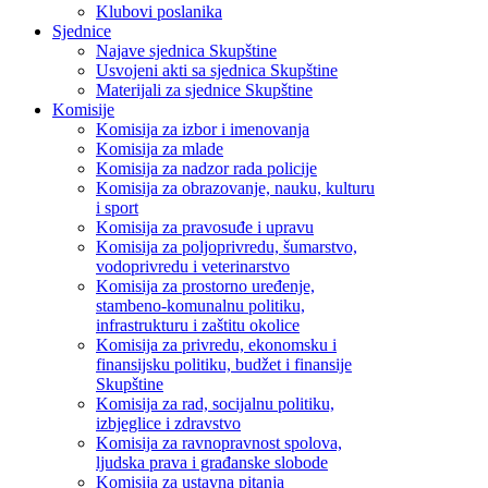
Klubovi poslanika
Sjednice
Najave sjednica Skupštine
Usvojeni akti sa sjednica Skupštine
Materijali za sjednice Skupštine
Komisije
Komisija za izbor i imenovanja
Komisija za mlade
Komisija za nadzor rada policije
Komisija za obrazovanje, nauku, kulturu
i sport
Komisija za pravosuđe i upravu
Komisija za poljoprivredu, šumarstvo,
vodoprivredu i veterinarstvo
Komisija za prostorno uređenje,
stambeno-komunalnu politiku,
infrastrukturu i zaštitu okolice
Komisija za privredu, ekonomsku i
finansijsku politiku, budžet i finansije
Skupštine
Komisija za rad, socijalnu politiku,
izbjeglice i zdravstvo
Komisija za ravnopravnost spolova,
ljudska prava i građanske slobode
Komisija za ustavna pitanja