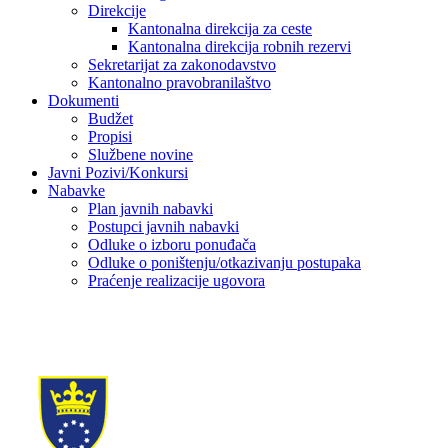
Direkcije
Kantonalna direkcija za ceste
Kantonalna direkcija robnih rezervi
Sekretarijat za zakonodavstvo
Kantonalno pravobranilaštvo
Dokumenti
Budžet
Propisi
Službene novine
Javni Pozivi/Konkursi
Nabavke
Plan javnih nabavki
Postupci javnih nabavki
Odluke o izboru ponuđača
Odluke o poništenju/otkazivanju postupaka
Praćenje realizacije ugovora