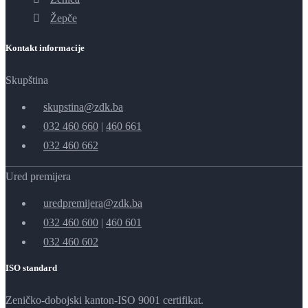
Žepče
Kontakt informacije
Skupština
skupstina@zdk.ba
032 460 660
|
460 661
032 460 662
Ured premijera
uredpremijera@zdk.ba
032 460 600
|
460 601
032 460 602
ISO standard
Zeničko-dobojski kanton-ISO 9001 certifikat.