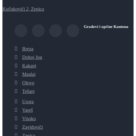
Kučukovići 2, Zenica
Gradovi i općine Kantona
Breza
Doboj Jug
Kakanj
Maglaj
Olovo
Tešanj
Usora
Vareš
Visoko
Zavidovići
Zenica