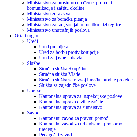
Ministarstvo za prostorno uređenje, promet i
komunikacije i zaštitu okoline
Ministarstvo zdravstva
Ministarstvo za boračka pitanja
Ministarstvo za rad, socijalnu politiku i izbjeglice
Ministarstvo unutrašnjih poslova
Ostali organi
Uredi
Ured premijera
Ured za borbu protiv korupcije
Ured za javne nabavke
Službe
Stručna služba Skupštine
Stručna služba Vlade
Stručna služba za razvoj i međunarodne projekte
Služba za zajedničke poslove
Uprave
Kantonalna uprava za inspekcijske poslove
Kantonalna uprava civilne zaštite
Kantonalna uprava za šumarstvo
Zavodi
Kantonalni zavod za pravnu pomoć
Kantonalni zavod za urbanizam i prostorno
uređenje
Pedagoški zavod