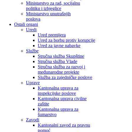
Ministarstvo za rad, socijalnu
politiku i izbjeglice
Ministarstvo unutrašnjih
poslova
Ostali organi
Uredi
Ured premijera
Ured za borbu protiv korupcije
Ured za javne nabavke
Službe
Stručna služba Skupštine
Stručna služba Vlade
Stručna služba za razvoj i
međunarodne projekte
Služba za zajedničke poslove
Uprave
Kantonalna uprava za
inspekcijske poslove
Kantonalna uprava civilne
zaštite
Kantonalna uprava za
šumarstvo
Zavodi
Kantonalni zavod za pravnu
pomoć