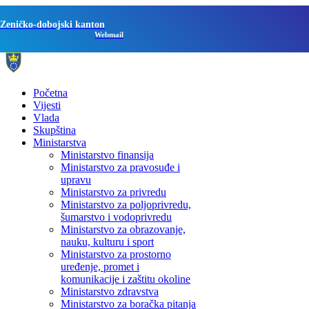
Zeničko-dobojski kanton
Webmail
Početna
Vijesti
Vlada
Skupština
Ministarstva
Ministarstvo finansija
Ministarstvo za pravosuđe i
upravu
Ministarstvo za privredu
Ministarstvo za poljoprivredu,
šumarstvo i vodoprivredu
Ministarstvo za obrazovanje,
nauku, kulturu i sport
Ministarstvo za prostorno
uređenje, promet i
komunikacije i zaštitu okoline
Ministarstvo zdravstva
Ministarstvo za boračka pitanja