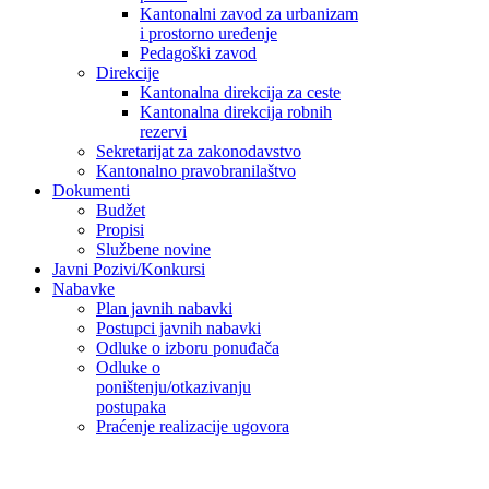
Kantonalni zavod za urbanizam
i prostorno uređenje
Pedagoški zavod
Direkcije
Kantonalna direkcija za ceste
Kantonalna direkcija robnih
rezervi
Sekretarijat za zakonodavstvo
Kantonalno pravobranilaštvo
Dokumenti
Budžet
Propisi
Službene novine
Javni Pozivi/Konkursi
Nabavke
Plan javnih nabavki
Postupci javnih nabavki
Odluke o izboru ponuđača
Odluke o
poništenju/otkazivanju
postupaka
Praćenje realizacije ugovora