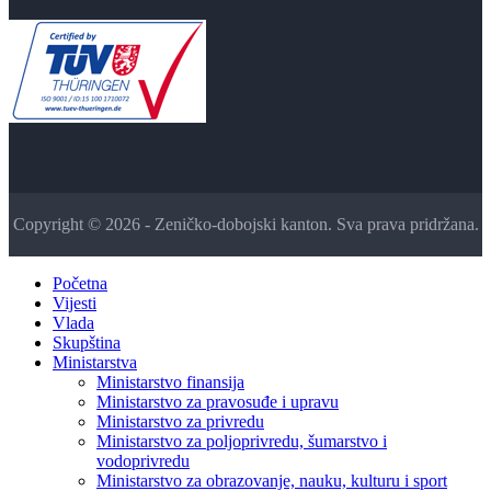
Copyright © 2026 - Zeničko-dobojski kanton. Sva prava pridržana.
Početna
Vijesti
Vlada
Skupština
Ministarstva
Ministarstvo finansija
Ministarstvo za pravosuđe i upravu
Ministarstvo za privredu
Ministarstvo za poljoprivredu, šumarstvo i
vodoprivredu
Ministarstvo za obrazovanje, nauku, kulturu i sport