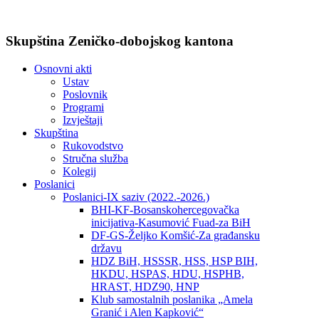
Skupština Zeničko-dobojskog kantona
Osnovni akti
Ustav
Poslovnik
Programi
Izvještaji
Skupština
Rukovodstvo
Stručna služba
Kolegij
Poslanici
Poslanici-IX saziv (2022.-2026.)
BHI-KF-Bosanskohercegovačka
inicijativa-Kasumović Fuad-za BiH
DF-GS-Željko Komšić-Za građansku
državu
HDZ BiH, HSSSR, HSS, HSP BIH,
HKDU, HSPAS, HDU, HSPHB,
HRAST, HDZ90, HNP
Klub samostalnih poslanika „Amela
Granić i Alen Kapković“