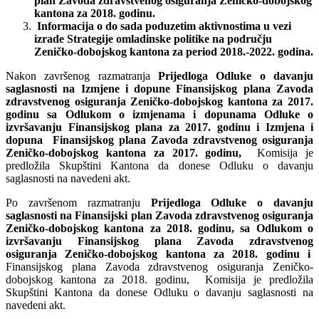
plan Zavoda zdravstvenog osiguranja Zeničko-dobojskog
kantona za 2018. godinu.
Informacija o do sada poduzetim aktivnostima u vezi
izrade Strategije omladinske politike na području
Zeničko-dobojskog kantona za period 2018.-2022. godina.
Nakon završenog razmatranja
Prijedloga Odluke o davanju
saglasnosti na Izmjene i dopune Finansijskog plana Zavoda
zdravstvenog osiguranja Zeničko-dobojskog kantona za 2017.
godinu sa Odlukom o izmjenama i dopunama Odluke o
izvršavanju Finansijskog plana za 2017. godinu i Izmjena i
dopuna Finansijskog plana Zavoda zdravstvenog osiguranja
Zeničko-dobojskog kantona za 2017. godinu,
Komisija je
predložila Skupštini Kantona da donese Odluku o davanju
saglasnosti na navedeni akt.
Po završenom razmatranju
Prijedloga
Odluke
o
davanju
saglasnosti
na
Finansijski
plan
Zavoda
zdravstvenog
osiguranja
Zeni
č
ko
-
dobojskog
kantona
za
2018.
godinu
,
sa
Odlukom
o
izvr
š
avanju
Finansijskog
plana
Zavoda
zdravstvenog
osiguranja
Zeni
č
ko
-
dobojskog
kantona
za
2018.
godinu
i
Finansijskog plana Zavoda zdravstvenog osiguranja Zeničko-
dobojskog kantona za 2018. godinu, Komisija je predložila
Skupštini Kantona da donese Odluku o davanju saglasnosti na
navedeni akt.