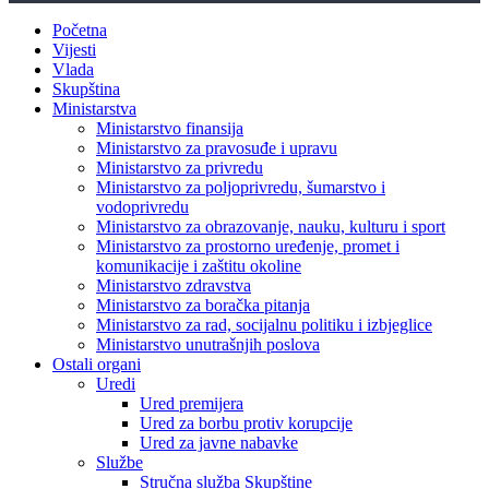
Početna
Vijesti
Vlada
Skupština
Ministarstva
Ministarstvo finansija
Ministarstvo za pravosuđe i upravu
Ministarstvo za privredu
Ministarstvo za poljoprivredu, šumarstvo i
vodoprivredu
Ministarstvo za obrazovanje, nauku, kulturu i sport
Ministarstvo za prostorno uređenje, promet i
komunikacije i zaštitu okoline
Ministarstvo zdravstva
Ministarstvo za boračka pitanja
Ministarstvo za rad, socijalnu politiku i izbjeglice
Ministarstvo unutrašnjih poslova
Ostali organi
Uredi
Ured premijera
Ured za borbu protiv korupcije
Ured za javne nabavke
Službe
Stručna služba Skupštine