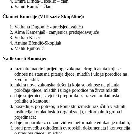
Emira Drnda-Čičeklić – član
Vahid Ramić – član
Članovi Komisije (VIII saziv Skupštine):
Vedrana Dugonjić - predsjedavajuća
Alma Kamenjaš - zamjenica predsjedavajuće
Vedran Kaser
Amina Efendić-Skopljak
Malik Ejubović
Nadležnosti Komisije:
razmatra nacrte i prijedloge zakona i drugih akata koji se
odnose na statusna pitanja djece, mladih i uloge porodice na
život mladih;
inicira nova zakonska rješenja koja se odnose na pitanja
položaja djece, mladih i uloge porodice na život mladih;
daje smjernice, savjete i preporuke za razvoj omladinske
politike u kantonu;
posreduje, po potrebi, u kontaktu između različitih vladinih
institucija i omladinskih organizacija, neformalnih grupa i
pojedinaca;
daje preporuke za razne vidove neformalne edukacije mladih;
prati provedbu određenih evropskih dokumenata i konvencija
o pravima djece i mladih;