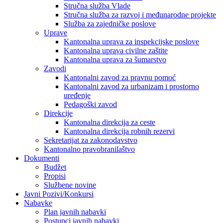
Stručna služba Vlade
Stručna služba za razvoj i međunarodne projekte
Služba za zajedničke poslove
Uprave
Kantonalna uprava za inspekcijske poslove
Kantonalna uprava civilne zaštite
Kantonalna uprava za šumarstvo
Zavodi
Kantonalni zavod za pravnu pomoć
Kantonalni zavod za urbanizam i prostorno
uređenje
Pedagoški zavod
Direkcije
Kantonalna direkcija za ceste
Kantonalna direkcija robnih rezervi
Sekretarijat za zakonodavstvo
Kantonalno pravobranilaštvo
Dokumenti
Budžet
Propisi
Službene novine
Javni Pozivi/Konkursi
Nabavke
Plan javnih nabavki
Postupci javnih nabavki