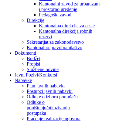
Kantonalni zavod za urbanizam
i prostorno uređenje
Pedagoški zavod
Direkcije
Kantonalna direkcija za ceste
Kantonalna direkcija robnih
rezervi
Sekretarijat za zakonodavstvo
Kantonalno pravobranilaštvo
Dokumenti
Budžet
Propisi
Službene novine
Javni Pozivi/Konkursi
Nabavke
Plan javnih nabavki
Postupci javnih nabavki
Odluke o izboru ponuđača
Odluke o
poništenju/otkazivanju
postupaka
Praćenje realizacije ugovora