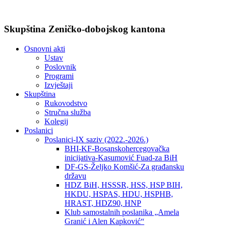
Skupština Zeničko-dobojskog kantona
Osnovni akti
Ustav
Poslovnik
Programi
Izvještaji
Skupština
Rukovodstvo
Stručna služba
Kolegij
Poslanici
Poslanici-IX saziv (2022.-2026.)
BHI-KF-Bosanskohercegovačka
inicijativa-Kasumović Fuad-za BiH
DF-GS-Željko Komšić-Za građansku
državu
HDZ BiH, HSSSR, HSS, HSP BIH,
HKDU, HSPAS, HDU, HSPHB,
HRAST, HDZ90, HNP
Klub samostalnih poslanika „Amela
Granić i Alen Kapković“