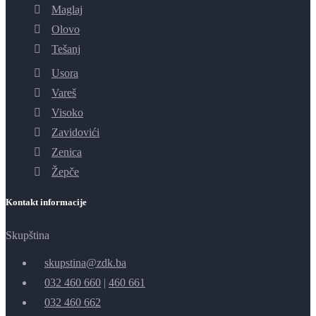
Maglaj
Olovo
Tešanj
Usora
Vareš
Visoko
Zavidovići
Zenica
Žepče
Kontakt informacije
Skupština
skupstina@zdk.ba
032 460 660
|
460 661
032 460 662