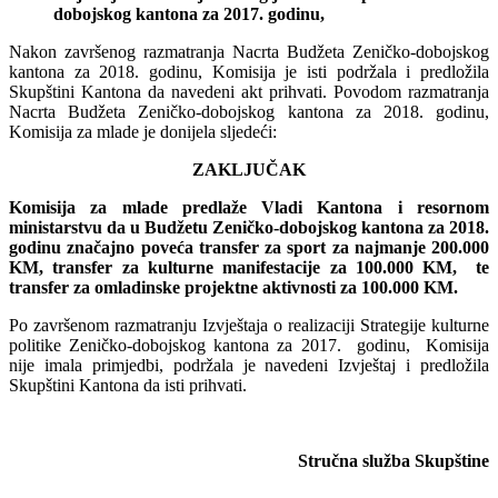
dobojskog kantona za 2017.
godinu,
Nakon završenog razmatranja Nacrta Budžeta Zeničko-dobojskog
kantona za 2018. godinu, Komisija je isti podržala i predložila
Skupštini Kantona da navedeni akt prihvati. Povodom razmatranja
Nacrta Budžeta Zeničko-dobojskog kantona za 2018. godinu,
Komisija za mlade je donijela sljedeći:
ZAKLJU
Č
AK
Komisija
za
mlade
predla
ž
e
Vladi
Kantona
i
resornom
ministarstvu
da
u
Bud
ž
etu
Zeni
č
ko
-
dobojskog
kantona
za
2018.
godinu
zna
č
ajno
pove
ć
a
transfer
za
sport
za
najmanje
200.000
KM
,
transfer
za
kulturne
manifestacije
za
100.000
KM
,
te
transfer
za
omladinske
projektne
aktivnosti
za
100.000
KM
.
Po završenom razmatranju Izvještaja o realizaciji Strategije kulturne
politike Zeničko-dobojskog kantona za 2017. godinu, Komisija
nije imala primjedbi, podržala je navedeni Izvještaj i predložila
Skupštini Kantona da isti prihvati.
Stručna služba Skupštine