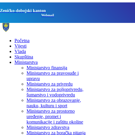
Zeničko-dobojski kanton
Webmail
Početna
Vijesti
Vlada
Skupština
Ministarstva
Ministarstvo finansija
Ministarstvo za pravosuđe i
upravu
Ministarstvo za privredu
Ministarstvo za poljoprivredu,
šumarstvo i vodoprivredu
Ministarstvo za obrazovanje,
nauku, kulturu i sport
Ministarstvo za prostorno
uređenje, promet i
komunikacije i zaštitu okoline
Ministarstvo zdravstva
Ministarstvo za boračka pitanja