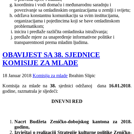
koordinira i vodi domaću i međunarodnu saradnju i
povezivanje sa omladinskim organizacijama u zemlji i svijetu;
održava konstantnu komunikaciju sa svim institucijama,
organizacijama i pojedincima koji se bave omladinskom
problematikom;
inicira i predlaže različita omladinska istraživanja;
predlaže mjere za unapređenje informativne politike i
transparentnosti prema mladim ljudima.
OBAVIJEST SA 38. SJEDNICE
KOMISIJE ZA MLADE
18 Januar 2018
Komisija za mlade
Ibrahim Slipic
Komisija za mlade na
38.
sjednici održanoj dana
16.01.2018
.
godine, razmatrala je sljedeći:
DNEVNI RED
Nacrt Budžeta Zeničko-dobojskog kantona za 2018.
godinu,
Izvještaj o realizaciji Strategije kulturne politike Zeničko-