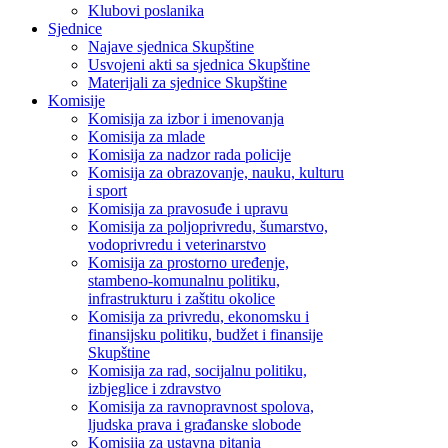
Klubovi poslanika
Sjednice
Najave sjednica Skupštine
Usvojeni akti sa sjednica Skupštine
Materijali za sjednice Skupštine
Komisije
Komisija za izbor i imenovanja
Komisija za mlade
Komisija za nadzor rada policije
Komisija za obrazovanje, nauku, kulturu
i sport
Komisija za pravosuđe i upravu
Komisija za poljoprivredu, šumarstvo,
vodoprivredu i veterinarstvo
Komisija za prostorno uređenje,
stambeno-komunalnu politiku,
infrastrukturu i zaštitu okolice
Komisija za privredu, ekonomsku i
finansijsku politiku, budžet i finansije
Skupštine
Komisija za rad, socijalnu politiku,
izbjeglice i zdravstvo
Komisija za ravnopravnost spolova,
ljudska prava i građanske slobode
Komisija za ustavna pitanja