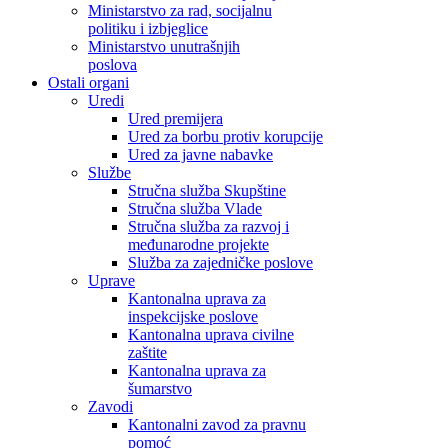
Ministarstvo za rad, socijalnu
politiku i izbjeglice
Ministarstvo unutrašnjih
poslova
Ostali organi
Uredi
Ured premijera
Ured za borbu protiv korupcije
Ured za javne nabavke
Službe
Stručna služba Skupštine
Stručna služba Vlade
Stručna služba za razvoj i
međunarodne projekte
Služba za zajedničke poslove
Uprave
Kantonalna uprava za
inspekcijske poslove
Kantonalna uprava civilne
zaštite
Kantonalna uprava za
šumarstvo
Zavodi
Kantonalni zavod za pravnu
pomoć