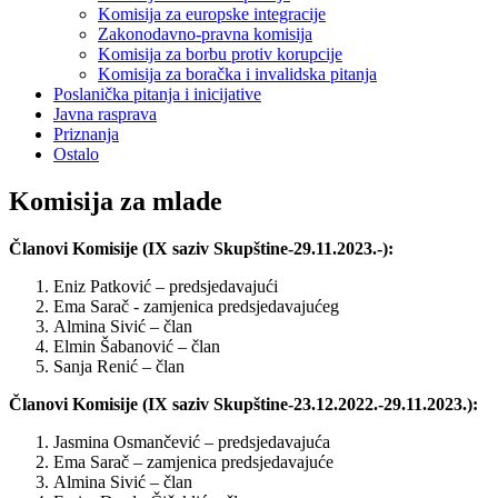
Komisija za europske integracije
Zakonodavno-pravna komisija
Komisija za borbu protiv korupcije
Komisija za boračka i invalidska pitanja
Poslanička pitanja i inicijative
Javna rasprava
Priznanja
Ostalo
Komisija za mlade
Članovi Komisije (IX saziv Skupštine-29.11.2023.-):
Eniz Patković – predsjedavajući
Ema Sarač - zamjenica predsjedavajućeg
Almina Sivić – član
Elmin Šabanović – član
Sanja Renić – član
Članovi Komisije (IX saziv Skupštine-23.12.2022.-29.11.2023.):
Jasmina Osmančević – predsjedavajuća
Ema Sarač – zamjenica predsjedavajuće
Almina Sivić – član