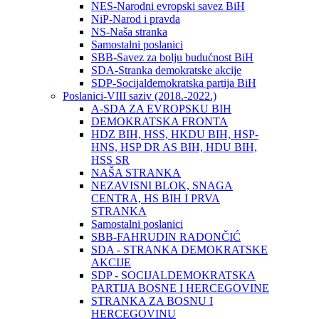
NES-Narodni evropski savez BiH
NiP-Narod i pravda
NS-Naša stranka
Samostalni poslanici
SBB-Savez za bolju budućnost BiH
SDA-Stranka demokratske akcije
SDP-Socijaldemokratska partija BiH
Poslanici-VIII saziv (2018.-2022.)
A-SDA ZA EVROPSKU BIH
DEMOKRATSKA FRONTA
HDZ BIH, HSS, HKDU BIH, HSP-
HNS, HSP DR AS BIH, HDU BIH,
HSS SR
NAŠA STRANKA
NEZAVISNI BLOK, SNAGA
CENTRA, HS BIH I PRVA
STRANKA
Samostalni poslanici
SBB-FAHRUDIN RADONČIĆ
SDA - STRANKA DEMOKRATSKE
AKCIJE
SDP - SOCIJALDEMOKRATSKA
PARTIJA BOSNE I HERCEGOVINE
STRANKA ZA BOSNU I
HERCEGOVINU