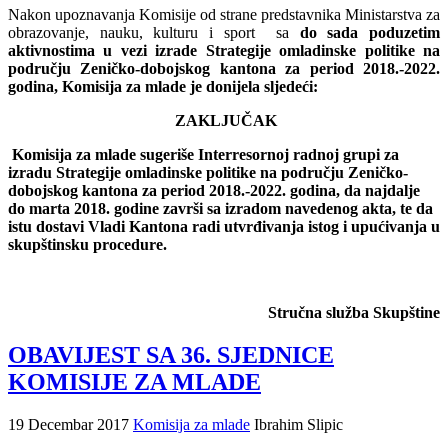
Nakon upoznavanja Komisije od strane predstavnika Ministarstva za
obrazovanje, nauku, kulturu i sport sa
do
sada
poduzetim
aktivnostima
u
vezi
izrade
Strategije
omladinske
politike
na
podru
č
ju
Zeni
č
ko
-
dobojskog
kantona
za
period
2018.-2022.
godina
,
Komisija
za
mlade
je
donijela
sljede
ć
i
:
ZAKLJU
Č
AK
Komisija
za
mlade
sugeri
š
e
Interresornoj
radnoj
grupi
za
izradu
Strategije
omladinske
politike
na
podru
č
ju
Zeni
č
ko
-
dobojskog
kantona
za
period
2018.-2022.
godina
,
da
najdalje
do
marta
2018.
godine
zavr
š
i
sa
izradom
navedenog
akta
,
te
da
istu
dostavi
Vladi
Kantona
radi
utvr
đ
ivanja
istog
i
upu
ć
ivanja
u
skup
š
tinsku
procedure
.
Stručna služba Skupštine
OBAVIJEST SA 36. SJEDNICE
KOMISIJE ZA MLADE
19 Decembar 2017
Komisija za mlade
Ibrahim Slipic