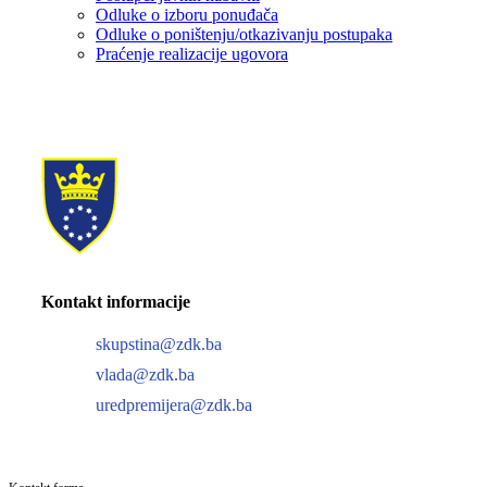
Odluke o izboru ponuđača
Odluke o poništenju/otkazivanju postupaka
Praćenje realizacije ugovora
Kontakt informacije
skupstina@zdk.ba
vlada@zdk.ba
uredpremijera@zdk.ba