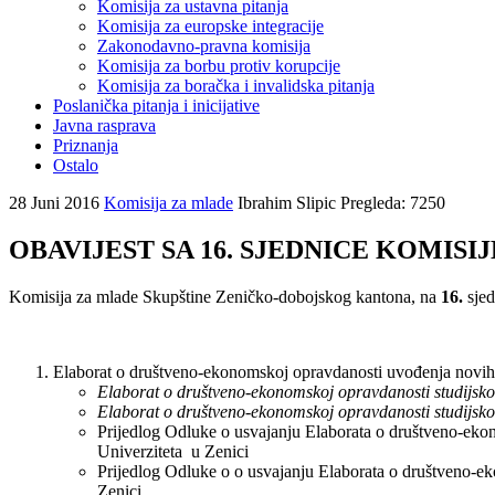
Komisija za ustavna pitanja
Komisija za europske integracije
Zakonodavno-pravna komisija
Komisija za borbu protiv korupcije
Komisija za boračka i invalidska pitanja
Poslanička pitanja i inicijative
Javna rasprava
Priznanja
Ostalo
28 Juni 2016
Komisija za mlade
Ibrahim Slipic
Pregleda: 7250
OBAVIJEST SA 16. SJEDNICE KOMISI
Komisija za mlade Skupštine Zeničko-dobojskog kantona, na
16.
sjed
Elaborat o društveno-ekonomskoj opravdanosti uvođenja novih
Elaborat o društveno-ekonomskoj opravdanosti studijsko
Elaborat o društveno-ekonomskoj opravdanosti studijsk
Prijedlog Odluke o usvajanju Elaborata o društveno-eko
Univerziteta u Zenici
Prijedlog Odluke o o usvajanju Elaborata o društveno-ek
Zenici