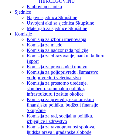
HERCEGOVINU
Klubovi poslanika
Sjednice
Najave sjednica Skupštine
Usvojeni akti sa sjednica Skupštine
Materijali za sjednice Skupštine
Komisije
Komisija za izbor i imenovanja
Komisija za mlade
Komisija za nadzor rada policije
Komisija za obrazovanje, nauku, kulturu
i sport
Komisija za pravosuđe i upravu
Komisija za poljoprivredu, šumarstvo,
vodoprivredu i veterinarstvo
Komisija za prostorno uređenje,
stambeno-komunalnu politiku,
infrastrukturu i zaštitu okolice
Komisija za privredu, ekonomsku i
finansijsku politiku, budžet i finansije
Skupštine
Komisija za rad, socijalnu politiku,
izbjeglice i zdravstvo
Komisija za ravnopravnost spolova,
ljudska prava i građanske slobode