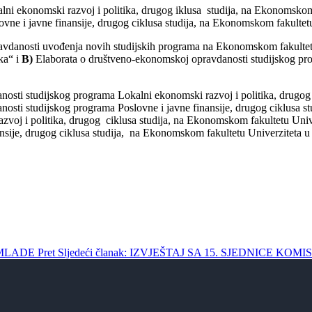
ni ekonomski razvoj i politika, drugog iklusa studija, na Ekonomskom 
vne i javne finansije, drugog ciklusa studija, na Ekonomskom fakultetu
danosti uvođenja novih studijskih programa na Ekonomskom fakultetu 
ka“ i
B)
Elaborata o društveno-ekonomskoj opravdanosti studijskog prog
osti studijskog programa Lokalni ekonomski razvoj i politika, drugog 
sti studijskog programa Poslovne i javne finansije, drugog ciklusa s
voj i politika, drugog ciklusa studija, na Ekonomskom fakultetu Unive
nsije, drugog ciklusa studija, na Ekonomskom fakultetu Univerziteta u
A MLADE
Pret
Sljedeći članak: IZVJEŠTAJ SA 15. SJEDNICE KO