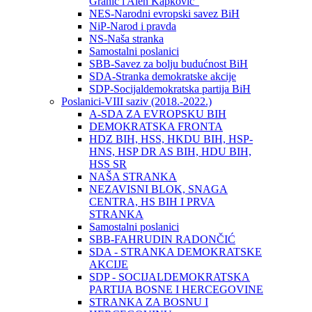
Granić i Alen Kapković“
NES-Narodni evropski savez BiH
NiP-Narod i pravda
NS-Naša stranka
Samostalni poslanici
SBB-Savez za bolju budućnost BiH
SDA-Stranka demokratske akcije
SDP-Socijaldemokratska partija BiH
Poslanici-VIII saziv (2018.-2022.)
A-SDA ZA EVROPSKU BIH
DEMOKRATSKA FRONTA
HDZ BIH, HSS, HKDU BIH, HSP-
HNS, HSP DR AS BIH, HDU BIH,
HSS SR
NAŠA STRANKA
NEZAVISNI BLOK, SNAGA
CENTRA, HS BIH I PRVA
STRANKA
Samostalni poslanici
SBB-FAHRUDIN RADONČIĆ
SDA - STRANKA DEMOKRATSKE
AKCIJE
SDP - SOCIJALDEMOKRATSKA
PARTIJA BOSNE I HERCEGOVINE
STRANKA ZA BOSNU I