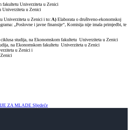
fakultetu Univerziteta u Zenici
 Univerziteta u Zenici
Univerziteta u Zenici i to:
A)
Elaborata o društveno-ekonomskoj
rama: „Poslovne i javne finansije“, Komisija nije imala primjedbi, te
ciklusa studija, na Ekonomskom fakultetu Univerziteta u Zenici
tudija, na Ekonomskom fakultetu Univerziteta u Zenici
rziteta u Zenici i
 Zenici
MISIJE ZA MLADE
Sljedeće