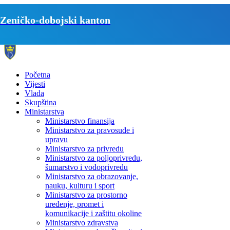
Zeničko-dobojski kanton
Početna
Vijesti
Vlada
Skupština
Ministarstva
Ministarstvo finansija
Ministarstvo za pravosuđe i
upravu
Ministarstvo za privredu
Ministarstvo za poljoprivredu,
šumarstvo i vodoprivredu
Ministarstvo za obrazovanje,
nauku, kulturu i sport
Ministarstvo za prostorno
uređenje, promet i
komunikacije i zaštitu okoline
Ministarstvo zdravstva