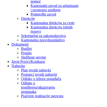
pomoć
Kantonalni zavod za urbanizam
i prostorno uređenje
Pedagoški zavod
Direkcije
Kantonalna direkcija za ceste
Kantonalna direkcija robnih
rezervi
Sekretarijat za zakonodavstvo
Kantonalno pravobranilaštvo
Dokumenti
Budžet
Propisi
Službene novine
Javni Pozivi/Konkursi
Nabavke
Plan javnih nabavki
Postupci javnih nabavki
Odluke o izboru ponuđača
Odluke o
poništenju/otkazivanju
postupaka
Praćenje realizacije ugovora