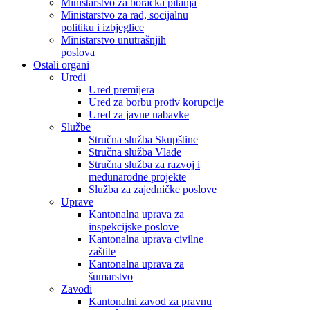
Ministarstvo za boračka pitanja
Ministarstvo za rad, socijalnu
politiku i izbjeglice
Ministarstvo unutrašnjih
poslova
Ostali organi
Uredi
Ured premijera
Ured za borbu protiv korupcije
Ured za javne nabavke
Službe
Stručna služba Skupštine
Stručna služba Vlade
Stručna služba za razvoj i
međunarodne projekte
Služba za zajedničke poslove
Uprave
Kantonalna uprava za
inspekcijske poslove
Kantonalna uprava civilne
zaštite
Kantonalna uprava za
šumarstvo
Zavodi
Kantonalni zavod za pravnu