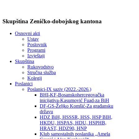
Skupština Zeničko-dobojskog kantona
Osnovni akti
Ustav
Poslovnik
Programi
Izvještaji
Skupština
Rukovodstvo
Stručna služba
Kolegij
Poslanici
Poslanici-IX saziv (2022.-2026.)
BHI-KF-Bosanskohercegovačka
inicijativa-Kasumović Fuad-za BiH
DF-GS-Željko Komšić-Za građansku
državu
HDZ BiH, HSSSR, HSS, HSP BIH,
HKDU, HSPAS, HDU, HSPHB,
HRAST, HDZ90, HNP
Klub samostalnih poslanika „Amela