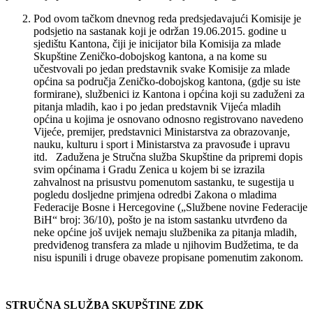
Pod ovom tačkom dnevnog reda predsjedavajući Komisije je
podsjetio na sastanak koji je održan 19.06.2015. godine u
sjedištu Kantona, čiji je inicijator bila Komisija za mlade
Skupštine Zeničko-dobojskog kantona, a na kome su
učestvovali po jedan predstavnik svake Komisije za mlade
općina sa područja Zeničko-dobojskog kantona, (gdje su iste
formirane), službenici iz Kantona i općina koji su zaduženi za
pitanja mladih, kao i po jedan predstavnik Vijeća mladih
općina u kojima je osnovano odnosno registrovano navedeno
Vijeće, premijer, predstavnici Ministarstva za obrazovanje,
nauku, kulturu i sport i Ministarstva za pravosuđe i upravu
itd. Zadužena je Stručna služba Skupštine da pripremi dopis
svim općinama i Gradu Zenica u kojem bi se izrazila
zahvalnost na prisustvu pomenutom sastanku, te sugestija u
pogledu dosljedne primjena odredbi Zakona o mladima
Federacije Bosne i Hercegovine („Službene novine Federacije
BiH“ broj: 36/10), pošto je na istom sastanku utvrđeno da
neke općine još uvijek nemaju službenika za pitanja mladih,
predviđenog transfera za mlade u njihovim Budžetima, te da
nisu ispunili i druge obaveze propisane pomenutim zakonom.
STRUČNA SLUŽBA SKUPŠTINE ZDK