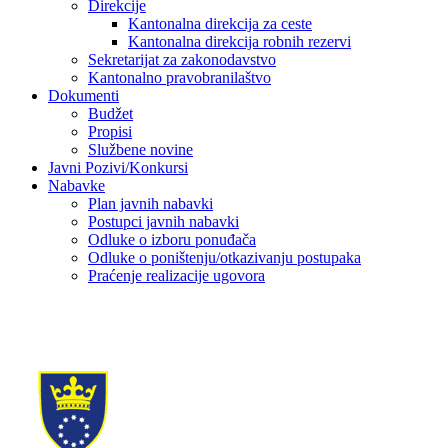
Direkcije
Kantonalna direkcija za ceste
Kantonalna direkcija robnih rezervi
Sekretarijat za zakonodavstvo
Kantonalno pravobranilaštvo
Dokumenti
Budžet
Propisi
Službene novine
Javni Pozivi/Konkursi
Nabavke
Plan javnih nabavki
Postupci javnih nabavki
Odluke o izboru ponuđača
Odluke o poništenju/otkazivanju postupaka
Praćenje realizacije ugovora