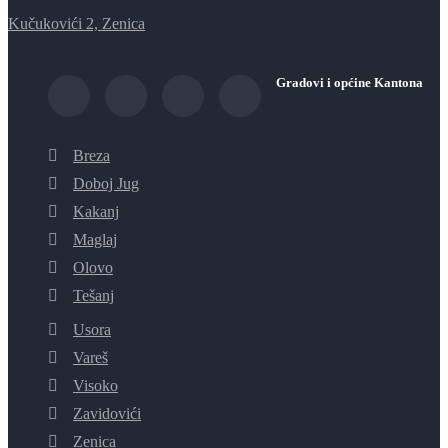
Kučukovići 2, Zenica
Gradovi i općine Kantona
Breza
Doboj Jug
Kakanj
Maglaj
Olovo
Tešanj
Usora
Vareš
Visoko
Zavidovići
Zenica