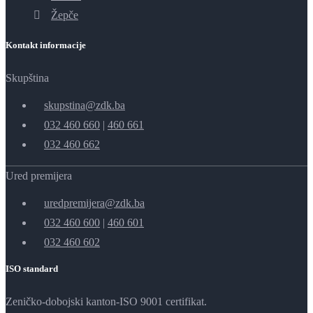
Žepče
Kontakt informacije
Skupština
skupstina@zdk.ba
032 460 660
|
460 661
032 460 662
Ured premijera
uredpremijera@zdk.ba
032 460 600
|
460 601
032 460 602
ISO standard
Zeničko-dobojski kanton-ISO 9001 certifikat.