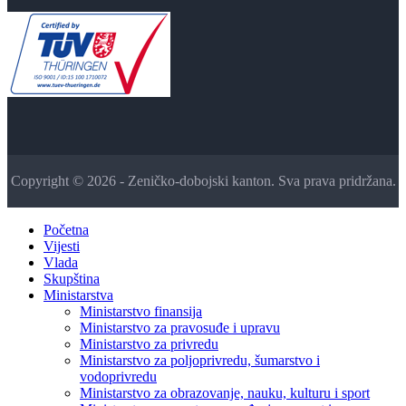
Copyright © 2026 - Zeničko-dobojski kanton. Sva prava pridržana.
Početna
Vijesti
Vlada
Skupština
Ministarstva
Ministarstvo finansija
Ministarstvo za pravosuđe i upravu
Ministarstvo za privredu
Ministarstvo za poljoprivredu, šumarstvo i
vodoprivredu
Ministarstvo za obrazovanje, nauku, kulturu i sport