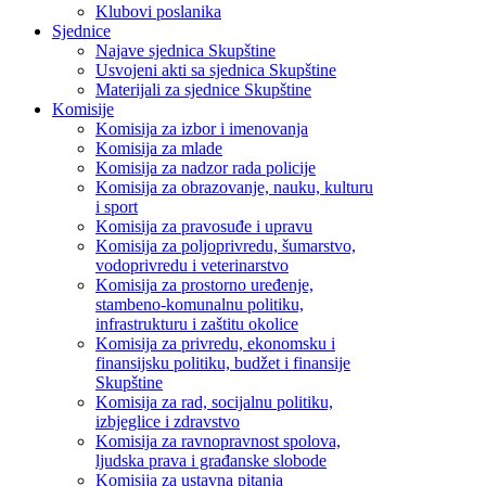
Klubovi poslanika
Sjednice
Najave sjednica Skupštine
Usvojeni akti sa sjednica Skupštine
Materijali za sjednice Skupštine
Komisije
Komisija za izbor i imenovanja
Komisija za mlade
Komisija za nadzor rada policije
Komisija za obrazovanje, nauku, kulturu
i sport
Komisija za pravosuđe i upravu
Komisija za poljoprivredu, šumarstvo,
vodoprivredu i veterinarstvo
Komisija za prostorno uređenje,
stambeno-komunalnu politiku,
infrastrukturu i zaštitu okolice
Komisija za privredu, ekonomsku i
finansijsku politiku, budžet i finansije
Skupštine
Komisija za rad, socijalnu politiku,
izbjeglice i zdravstvo
Komisija za ravnopravnost spolova,
ljudska prava i građanske slobode
Komisija za ustavna pitanja