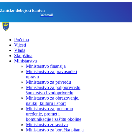
Zeničko-dobojski kanton
Webmail
Početna
Vijesti
Vlada
Skupština
Ministarstva
Ministarstvo finansija
Ministarstvo za pravosuđe i
upravu
Ministarstvo za privredu
Ministarstvo za poljoprivredu,
šumarstvo i vodoprivredu
Ministarstvo za obrazovanje,
nauku, kulturu i sport
Ministarstvo za prostorno
uređenje, promet i
komunikacije i zaštitu okoline
Ministarstvo zdravstva
Ministarstvo za boračka pitanja