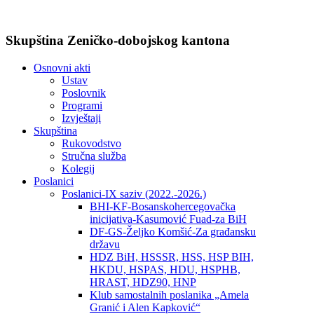
Skupština Zeničko-dobojskog kantona
Osnovni akti
Ustav
Poslovnik
Programi
Izvještaji
Skupština
Rukovodstvo
Stručna služba
Kolegij
Poslanici
Poslanici-IX saziv (2022.-2026.)
BHI-KF-Bosanskohercegovačka
inicijativa-Kasumović Fuad-za BiH
DF-GS-Željko Komšić-Za građansku
državu
HDZ BiH, HSSSR, HSS, HSP BIH,
HKDU, HSPAS, HDU, HSPHB,
HRAST, HDZ90, HNP
Klub samostalnih poslanika „Amela
Granić i Alen Kapković“