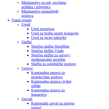
Ministarstvo za rad, socijalnu
politiku i izbjeglice
Ministarstvo unutrašnjih
poslova
Ostali organi
Uredi
Ured premijera
Ured za borbu protiv korupcije
Ured za javne nabavke
Službe
Stručna služba Skupštine
Stručna služba Vlade
Stručna služba za razvoj i
međunarodne projekte
Služba za zajedničke poslove
Uprave
Kantonalna uprava za
inspekcijske poslove
Kantonalna uprava civilne
zaštite
Kantonalna uprava za
šumarstvo
Zavodi
Kantonalni zavod za pravnu
pomoć