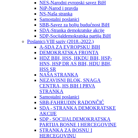
NES-Narodni evropski savez BiH
NiP-Narod i pravda
NS-Naša stranka
Samostalni poslanici
SBB-Savez za bolju budućnost BiH
SDA-Stranka demokratske akcije
SDP-Socijaldemokratska partija BiH
Poslanici-VIII saziv (2018.-2022.)
A-SDA ZA EVROPSKU BIH
DEMOKRATSKA FRONTA
HDZ BIH, HSS, HKDU BIH, HSP-
HNS, HSP DR AS BIH, HDU BIH,
HSS SR
NAŠA STRANKA
NEZAVISNI BLOK, SNAGA
CENTRA, HS BIH I PRVA
STRANKA
Samostalni poslanici
SBB-FAHRUDIN RADONČIĆ
SDA - STRANKA DEMOKRATSKE
AKCIJE
SDP - SOCIJALDEMOKRATSKA
PARTIJA BOSNE I HERCEGOVINE
STRANKA ZA BOSNU I
HERCEGOVINU