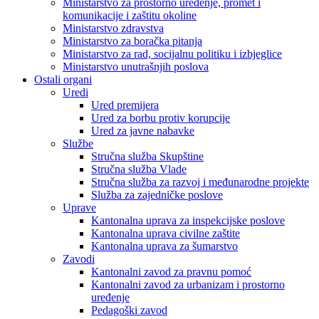
Ministarstvo za prostorno uređenje, promet i
komunikacije i zaštitu okoline
Ministarstvo zdravstva
Ministarstvo za boračka pitanja
Ministarstvo za rad, socijalnu politiku i izbjeglice
Ministarstvo unutrašnjih poslova
Ostali organi
Uredi
Ured premijera
Ured za borbu protiv korupcije
Ured za javne nabavke
Službe
Stručna služba Skupštine
Stručna služba Vlade
Stručna služba za razvoj i međunarodne projekte
Služba za zajedničke poslove
Uprave
Kantonalna uprava za inspekcijske poslove
Kantonalna uprava civilne zaštite
Kantonalna uprava za šumarstvo
Zavodi
Kantonalni zavod za pravnu pomoć
Kantonalni zavod za urbanizam i prostorno
uređenje
Pedagoški zavod