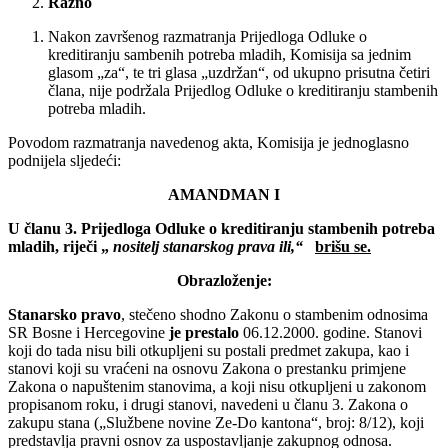
Razno
Nakon završenog razmatranja Prijedloga Odluke o
kreditiranju sambenih potreba mladih, Komisija sa jednim
glasom „za“, te tri glasa „uzdržan“, od ukupno prisutna četiri
člana, nije podržala Prijedlog Odluke o kreditiranju stambenih
potreba mladih.
Povodom razmatranja navedenog akta, Komisija je jednoglasno
podnijela sljedeći:
AMANDMAN I
U članu 3.
Prijedloga
Odluke
o
kreditiranju
stambenih
potreba
mladih
, riječi „
nositelj stanarskog prava ili,“
brišu se.
Obrazloženje:
Stanarsko pravo
, stečeno shodno Zakonu o stambenim odnosima
SR Bosne i Hercegovine
je prestalo
06.12.2000. godine. Stanovi
koji do tada nisu bili otkupljeni su postali predmet zakupa, kao i
stanovi koji su vraćeni na osnovu Zakona o prestanku primjene
Zakona o napuštenim stanovima, a koji nisu otkupljeni u zakonom
propisanom roku, i drugi stanovi, navedeni u članu 3. Zakona o
zakupu stana („Službene novine Ze-Do kantona“, broj: 8/12), koji
predstavlja pravni osnov za uspostavljanje zakupnog odnosa.