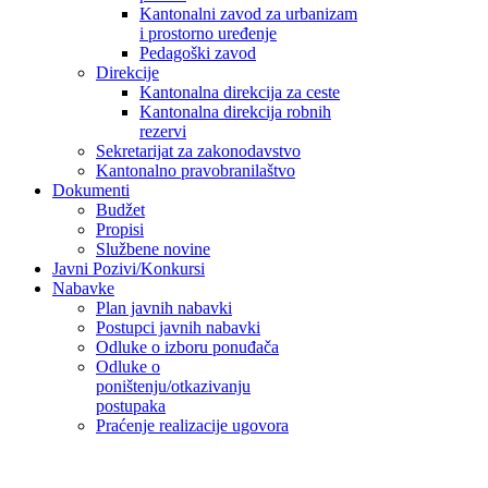
Kantonalni zavod za urbanizam
i prostorno uređenje
Pedagoški zavod
Direkcije
Kantonalna direkcija za ceste
Kantonalna direkcija robnih
rezervi
Sekretarijat za zakonodavstvo
Kantonalno pravobranilaštvo
Dokumenti
Budžet
Propisi
Službene novine
Javni Pozivi/Konkursi
Nabavke
Plan javnih nabavki
Postupci javnih nabavki
Odluke o izboru ponuđača
Odluke o
poništenju/otkazivanju
postupaka
Praćenje realizacije ugovora