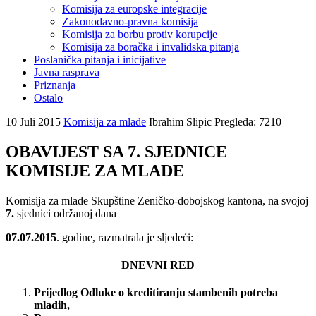
Komisija za europske integracije
Zakonodavno-pravna komisija
Komisija za borbu protiv korupcije
Komisija za boračka i invalidska pitanja
Poslanička pitanja i inicijative
Javna rasprava
Priznanja
Ostalo
10 Juli 2015
Komisija za mlade
Ibrahim Slipic
Pregleda: 7210
OBAVIJEST SA 7. SJEDNICE
KOMISIJE ZA MLADE
Komisija za mlade Skupštine Zeničko-dobojskog kantona, na svojoj
7.
sjednici održanoj dana
07.07.2015
. godine, razmatrala je sljedeći:
DNEVNI RED
Prijedlog
Odluke o kreditiranju stambenih potreba
mladih,