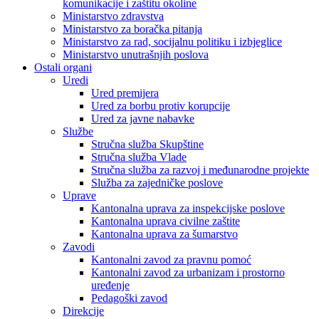
komunikacije i zaštitu okoline
Ministarstvo zdravstva
Ministarstvo za boračka pitanja
Ministarstvo za rad, socijalnu politiku i izbjeglice
Ministarstvo unutrašnjih poslova
Ostali organi
Uredi
Ured premijera
Ured za borbu protiv korupcije
Ured za javne nabavke
Službe
Stručna služba Skupštine
Stručna služba Vlade
Stručna služba za razvoj i međunarodne projekte
Služba za zajedničke poslove
Uprave
Kantonalna uprava za inspekcijske poslove
Kantonalna uprava civilne zaštite
Kantonalna uprava za šumarstvo
Zavodi
Kantonalni zavod za pravnu pomoć
Kantonalni zavod za urbanizam i prostorno
uređenje
Pedagoški zavod
Direkcije