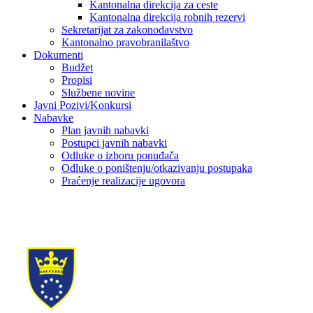
Kantonalna direkcija za ceste
Kantonalna direkcija robnih rezervi
Sekretarijat za zakonodavstvo
Kantonalno pravobranilaštvo
Dokumenti
Budžet
Propisi
Službene novine
Javni Pozivi/Konkursi
Nabavke
Plan javnih nabavki
Postupci javnih nabavki
Odluke o izboru ponuđača
Odluke o poništenju/otkazivanju postupaka
Praćenje realizacije ugovora