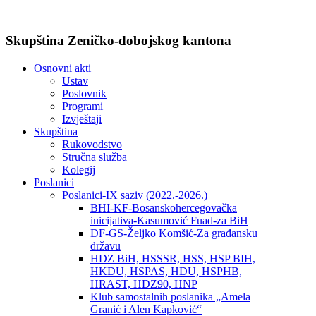
Skupština Zeničko-dobojskog kantona
Osnovni akti
Ustav
Poslovnik
Programi
Izvještaji
Skupština
Rukovodstvo
Stručna služba
Kolegij
Poslanici
Poslanici-IX saziv (2022.-2026.)
BHI-KF-Bosanskohercegovačka
inicijativa-Kasumović Fuad-za BiH
DF-GS-Željko Komšić-Za građansku
državu
HDZ BiH, HSSSR, HSS, HSP BIH,
HKDU, HSPAS, HDU, HSPHB,
HRAST, HDZ90, HNP
Klub samostalnih poslanika „Amela
Granić i Alen Kapković“