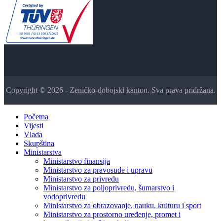
Copyright © 2026 - Zeničko-dobojski kanton. Sva prava pridržana.
Početna
Vijesti
Vlada
Skupština
Ministarstva
Ministarstvo finansija
Ministarstvo za pravosuđe i upravu
Ministarstvo za privredu
Ministarstvo za poljoprivredu, šumarstvo i
vodoprivredu
Ministarstvo za obrazovanje, nauku, kulturu i sport
Ministarstvo za prostorno uređenje, promet i