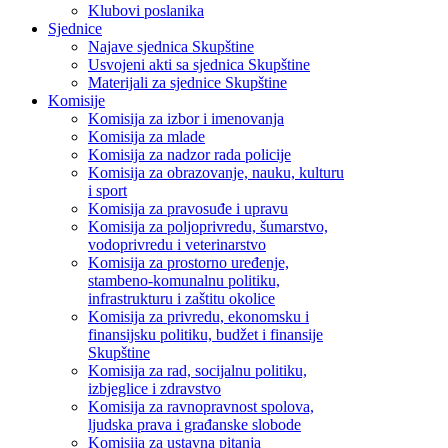
Klubovi poslanika
Sjednice
Najave sjednica Skupštine
Usvojeni akti sa sjednica Skupštine
Materijali za sjednice Skupštine
Komisije
Komisija za izbor i imenovanja
Komisija za mlade
Komisija za nadzor rada policije
Komisija za obrazovanje, nauku, kulturu
i sport
Komisija za pravosuđe i upravu
Komisija za poljoprivredu, šumarstvo,
vodoprivredu i veterinarstvo
Komisija za prostorno uređenje,
stambeno-komunalnu politiku,
infrastrukturu i zaštitu okolice
Komisija za privredu, ekonomsku i
finansijsku politiku, budžet i finansije
Skupštine
Komisija za rad, socijalnu politiku,
izbjeglice i zdravstvo
Komisija za ravnopravnost spolova,
ljudska prava i građanske slobode
Komisija za ustavna pitanja