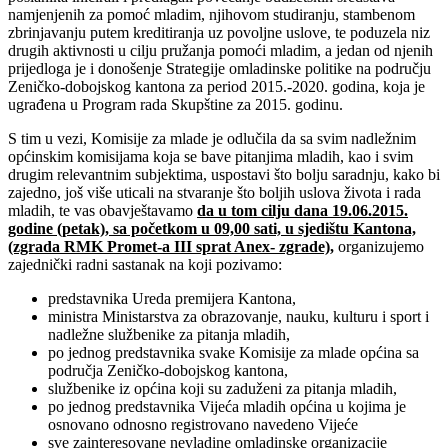
namjenjenih za pomoć mladim, njihovom studiranju, stambenom
zbrinjavanju putem kreditiranja uz povoljne uslove, te poduzela niz
drugih aktivnosti u cilju pružanja pomoći mladim, a jedan od njenih
prijedloga je i donošenje Strategije omladinske politike na području
Zeničko-dobojskog kantona za period 2015.-2020. godina, koja je
ugrađena u Program rada Skupštine za 2015. godinu.
S tim u vezi, Komisije za mlade je odlučila da sa svim nadležnim
općinskim komisijama koja se bave pitanjima mladih, kao i svim
drugim relevantnim subjektima, uspostavi što bolju saradnju, kako bi
zajedno, još više uticali na stvaranje što boljih uslova života i rada
mladih, te vas obavještavamo
da u tom cilju dana 19.06.2015.
godine (petak), sa početkom u 09,00 sati,
u sjedištu Kantona,
(zgrada RMK Promet-a III sprat Anex- zgrade),
organizujemo
zajednički radni sastanak na koji pozivamo:
predstavnika Ureda premijera Kantona,
ministra Ministarstva za obrazovanje, nauku, kulturu i sport i
nadležne službenike za pitanja mladih,
po jednog predstavnika svake Komisije za mlade općina sa
područja Zeničko-dobojskog kantona,
službenike iz općina koji su zaduženi za pitanja mladih,
po jednog predstavnika Vijeća mladih općina u kojima je
osnovano odnosno registrovano navedeno Vijeće
sve zainteresovane nevladine omladinske organizacije