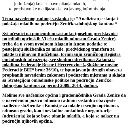
(udruženja) koja se bave pitanja mladih,
predstavnike medija/sredstava javnog informisanja
Tema navedenog radnog sastanka je
: “Analiziranje stanja i
položaja mladih na području
Zeničko-dobojskog kantona“
Svi učesnici na pomenutom sastanku (posebno predstavnici
pojedinih općinskih Vijeća mladih
odnosno Grada Zenice),
treba da u svom uvodnom izlaganju iznesu podatke o:
postojanju službenika za mlade, predviđenog transfera za
mlade u njihovim Budžetima, formiranju zvaničnog Registra
omladinskih udruženja, sve shodno odredbama Zakona o
mladima Federacije Bosne i Hercegovine („Službene novine
Federacije BiH“ broj: 36/10), te ispunjavanju drugih obaveza
propisanih navedenim zakonom i poduzetim mjerama u skladu
sa
Strategijom omladinske politike na području Zeničko-
dobojskog kantona za period 2009.-2014. godina.
Molimo sve načelnike općina i gradonačelnika Grada Zenice da
o navedenom pozivu odnosno radnom sastanku obavijeste
nadležne službenike i Komisije za mlade u svojim općinama,
odnosno gradu, kao i nevladine omladinske organizacije
(udruženja) koja se bave pitanja mladih, a koja se nalaze na
području njihovih općina.