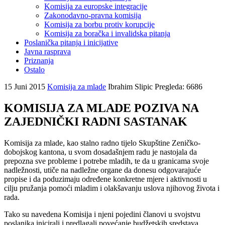
Komisija za europske integracije
Zakonodavno-pravna komisija
Komisija za borbu protiv korupcije
Komisija za boračka i invalidska pitanja
Poslanička pitanja i inicijative
Javna rasprava
Priznanja
Ostalo
15 Juni 2015
Komisija za mlade
Ibrahim Slipic
Pregleda: 6686
KOMISIJA ZA MLADE POZIVA NA
ZAJEDNIČKI RADNI SASTANAK
Komisija za mlade, kao stalno radno tijelo Skupštine Zeničko-
dobojskog kantona, u svom dosadašnjem radu je nastojala da
prepozna sve probleme i potrebe mladih, te da u granicama svoje
nadležnosti, utiče na nadležne organe da donesu odgovarajuće
propise i da poduzimaju određene konkretne mjere i aktivnosti u
cilju pružanja pomoći mladim i olakšavanju uslova njihovog života i
rada.
Tako su navedena Komisija i njeni pojedini članovi u svojstvu
poslanika inicirali i predlagali povećanje budžetskih sredstava