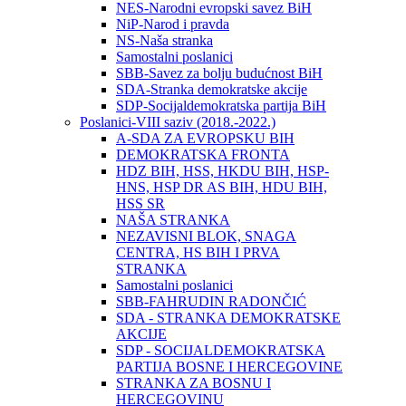
NES-Narodni evropski savez BiH
NiP-Narod i pravda
NS-Naša stranka
Samostalni poslanici
SBB-Savez za bolju budućnost BiH
SDA-Stranka demokratske akcije
SDP-Socijaldemokratska partija BiH
Poslanici-VIII saziv (2018.-2022.)
A-SDA ZA EVROPSKU BIH
DEMOKRATSKA FRONTA
HDZ BIH, HSS, HKDU BIH, HSP-
HNS, HSP DR AS BIH, HDU BIH,
HSS SR
NAŠA STRANKA
NEZAVISNI BLOK, SNAGA
CENTRA, HS BIH I PRVA
STRANKA
Samostalni poslanici
SBB-FAHRUDIN RADONČIĆ
SDA - STRANKA DEMOKRATSKE
AKCIJE
SDP - SOCIJALDEMOKRATSKA
PARTIJA BOSNE I HERCEGOVINE
STRANKA ZA BOSNU I
HERCEGOVINU