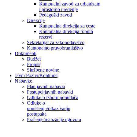
Kantonalni zavod za urbanizam
i prostorno uređenje
Pedagoški zavod
Direkcije
Kantonalna direkcija za ceste
Kantonalna direkcija robnih
rezervi
Sekretarijat za zakonodavstvo
Kantonalno pravobranilaštvo
Dokumenti
Budžet
Propisi
Službene novine
Javni Pozivi/Konkursi
Nabavke
Plan javnih nabavki
Postupci javnih nabavki
Odluke o izboru ponuđača
Odluke o
poništenju/otkazivanju
postupaka
Praćenje realizacije ugovora