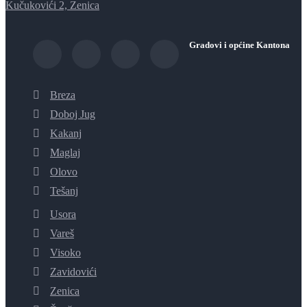
Kučukovići 2, Zenica
Gradovi i općine Kantona
Breza
Doboj Jug
Kakanj
Maglaj
Olovo
Tešanj
Usora
Vareš
Visoko
Zavidovići
Zenica