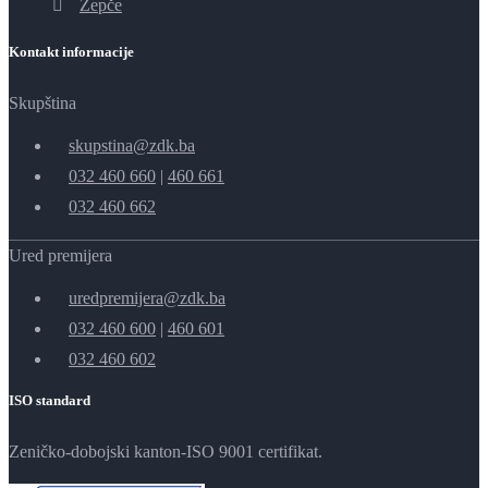
Žepče
Kontakt informacije
Skupština
skupstina@zdk.ba
032 460 660
|
460 661
032 460 662
Ured premijera
uredpremijera@zdk.ba
032 460 600
|
460 601
032 460 602
ISO standard
Zeničko-dobojski kanton-ISO 9001 certifikat.