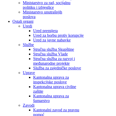
Ministarstvo za rad, socijalnu
politiku i izbjeglice
Ministarstvo unutrašnjih
poslova
Ostali organi
Uredi
Ured premijera
Ured za borbu protiv korupcije
Ured za javne nabavke
Službe
Stručna služba Skupštine
Stručna služba Vlade
Stručna služba za razvoj i
međunarodne projekte
Služba za zajedničke poslove
Uprave
Kantonalna uprava za
inspekcijske poslove
Kantonalna uprava civilne
zaštite
Kantonalna uprava za
šumarstvo
Zavodi
Kantonalni zavod za pravnu
pomoć