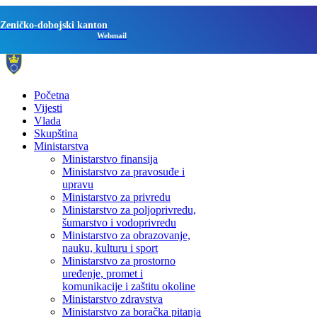
Zeničko-dobojski kanton
Webmail
Početna
Vijesti
Vlada
Skupština
Ministarstva
Ministarstvo finansija
Ministarstvo za pravosuđe i
upravu
Ministarstvo za privredu
Ministarstvo za poljoprivredu,
šumarstvo i vodoprivredu
Ministarstvo za obrazovanje,
nauku, kulturu i sport
Ministarstvo za prostorno
uređenje, promet i
komunikacije i zaštitu okoline
Ministarstvo zdravstva
Ministarstvo za boračka pitanja