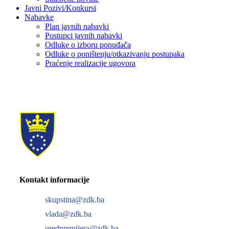
Javni Pozivi/Konkursi
Nabavke
Plan javnih nabavki
Postupci javnih nabavki
Odluke o izboru ponuđača
Odluke o poništenju/otkazivanju postupaka
Praćenje realizacije ugovora
Kontakt informacije
skupstina@zdk.ba
vlada@zdk.ba
uredpremijera@zdk.ba