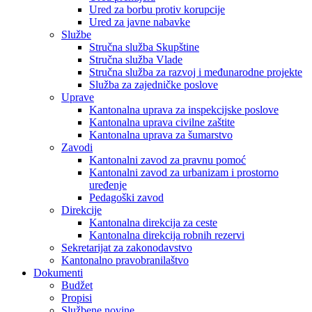
Ured za borbu protiv korupcije
Ured za javne nabavke
Službe
Stručna služba Skupštine
Stručna služba Vlade
Stručna služba za razvoj i međunarodne projekte
Služba za zajedničke poslove
Uprave
Kantonalna uprava za inspekcijske poslove
Kantonalna uprava civilne zaštite
Kantonalna uprava za šumarstvo
Zavodi
Kantonalni zavod za pravnu pomoć
Kantonalni zavod za urbanizam i prostorno
uređenje
Pedagoški zavod
Direkcije
Kantonalna direkcija za ceste
Kantonalna direkcija robnih rezervi
Sekretarijat za zakonodavstvo
Kantonalno pravobranilaštvo
Dokumenti
Budžet
Propisi
Službene novine