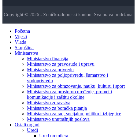
Copyright © 2026 - Zeničko-dobojski kanton. Sva prava pridržana.
Početna
Vijesti
Vlada
Skupština
Ministarstva
Ministarstvo finansija
Ministarstvo za pravosuđe i upravu
Ministarstvo za privredu
Ministarstvo za poljoprivredu, šumarstvo i
vodoprivredu
Ministarstvo za obrazovanje, nauku, kulturu i sport
Ministarstvo za prostorno uređenje, promet i
komunikacije i zaštitu okoline
Ministarstvo zdravstva
Ministarstvo za boračka pitanja
Ministarstvo za rad, socijalnu politiku i izbjeglice
Ministarstvo unutrašnjih poslova
Ostali organi
Uredi
Ured premijera