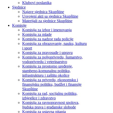
Klubovi poslanika
Sjednice
Najave sjednica Skupštine
Usvojeni akti sa sjednica Skupštine
Materijali za sjednice Skupštine
Komisije
Komisija za izbor i imenovanja
Komisija za mlade
Komisija za nadzor rada policije
Komisija za obrazovanje, nauku, kulturu
i sport
Komisija za pravosuđe i upravu
Komisija za poljoprivredu, šumarstvo,
vodoprivredu i veterinarstvo
Komisija za prostorno uređenje,
stambeno-komunalnu politiku,
infrastrukturu i zaštitu okolice
Komisija za privredu, ekonomsku i
finansijsku politiku, budžet i finansije
Skupštine
Komisija za rad, socijalnu politiku,
izbjeglice i zdravstvo
Komisija za ravnopravnost spolova,
ljudska prava i građanske slobode
Komisija za ustavna pitanja