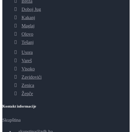
Breza
Doboj Jug
Kakanj
Maglaj
Olovo
Tešanj
Usora
Vareš
Visoko
Zavidovići
Zenica
Žepče
Kontakt informacije
Skupština
skupstina@zdk.ba