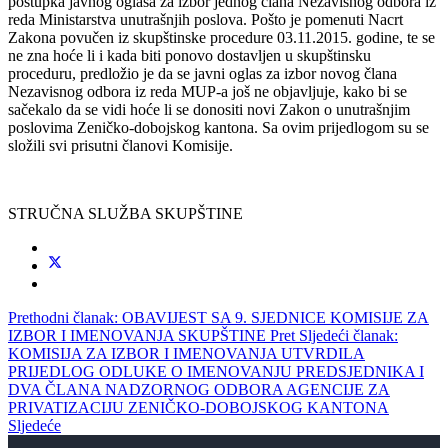
postupka javnog oglasa za izbor jednog člana Nezavisnog odbora iz
reda Ministarstva unutrašnjih poslova. Pošto je pomenuti Nacrt
Zakona povučen iz skupštinske procedure 03.11.2015. godine, te se
ne zna hoće li i kada biti ponovo dostavljen u skupštinsku
proceduru, predložio je da se javni oglas za izbor novog člana
Nezavisnog odbora iz reda MUP-a još ne objavljuje, kako bi se
sačekalo da se vidi hoće li se donositi novi Zakon o unutrašnjim
poslovima Zeničko-dobojskog kantona. Sa ovim prijedlogom su se
složili svi prisutni članovi Komisije.
STRUČNA SLUŽBA SKUPŠTINE
Prethodni članak: OBAVIJEST SA 9. SJEDNICE KOMISIJE ZA
IZBOR I IMENOVANJA SKUPŠTINE
Pret
Sljedeći članak:
KOMISIJA ZA IZBOR I IMENOVANJA UTVRDILA
PRIJEDLOG ODLUKE O IMENOVANJU PREDSJEDNIKA I
DVA ČLANA NADZORNOG ODBORA AGENCIJE ZA
PRIVATIZACIJU ZENIČKO-DOBOJSKOG KANTONA
Sljedeće