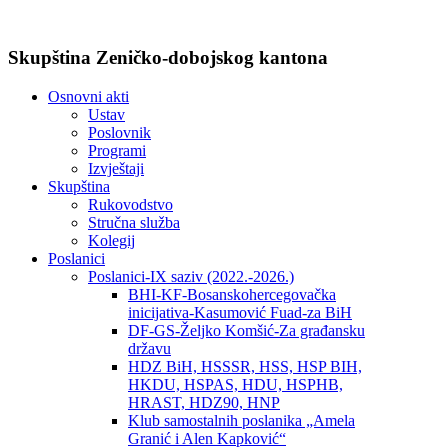
Skupština Zeničko-dobojskog kantona
Osnovni akti
Ustav
Poslovnik
Programi
Izvještaji
Skupština
Rukovodstvo
Stručna služba
Kolegij
Poslanici
Poslanici-IX saziv (2022.-2026.)
BHI-KF-Bosanskohercegovačka
inicijativa-Kasumović Fuad-za BiH
DF-GS-Željko Komšić-Za građansku
državu
HDZ BiH, HSSSR, HSS, HSP BIH,
HKDU, HSPAS, HDU, HSPHB,
HRAST, HDZ90, HNP
Klub samostalnih poslanika „Amela
Granić i Alen Kapković“