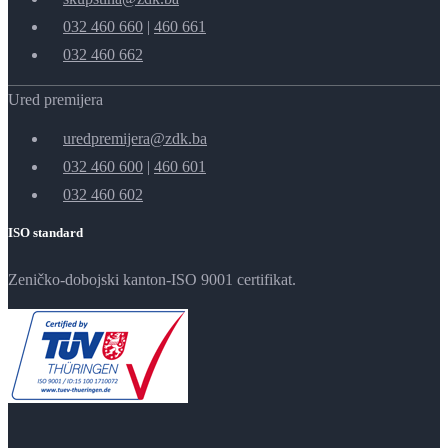
032 460 660
|
460 661
032 460 662
Ured premijera
uredpremijera@zdk.ba
032 460 600
|
460 601
032 460 602
ISO standard
Zeničko-dobojski kanton-ISO 9001 certifikat.