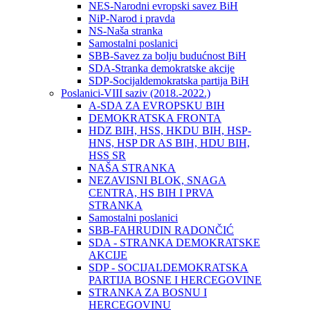
NES-Narodni evropski savez BiH
NiP-Narod i pravda
NS-Naša stranka
Samostalni poslanici
SBB-Savez za bolju budućnost BiH
SDA-Stranka demokratske akcije
SDP-Socijaldemokratska partija BiH
Poslanici-VIII saziv (2018.-2022.)
A-SDA ZA EVROPSKU BIH
DEMOKRATSKA FRONTA
HDZ BIH, HSS, HKDU BIH, HSP-
HNS, HSP DR AS BIH, HDU BIH,
HSS SR
NAŠA STRANKA
NEZAVISNI BLOK, SNAGA
CENTRA, HS BIH I PRVA
STRANKA
Samostalni poslanici
SBB-FAHRUDIN RADONČIĆ
SDA - STRANKA DEMOKRATSKE
AKCIJE
SDP - SOCIJALDEMOKRATSKA
PARTIJA BOSNE I HERCEGOVINE
STRANKA ZA BOSNU I
HERCEGOVINU