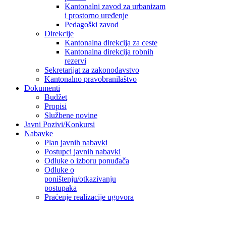
Kantonalni zavod za urbanizam
i prostorno uređenje
Pedagoški zavod
Direkcije
Kantonalna direkcija za ceste
Kantonalna direkcija robnih
rezervi
Sekretarijat za zakonodavstvo
Kantonalno pravobranilaštvo
Dokumenti
Budžet
Propisi
Službene novine
Javni Pozivi/Konkursi
Nabavke
Plan javnih nabavki
Postupci javnih nabavki
Odluke o izboru ponuđača
Odluke o
poništenju/otkazivanju
postupaka
Praćenje realizacije ugovora