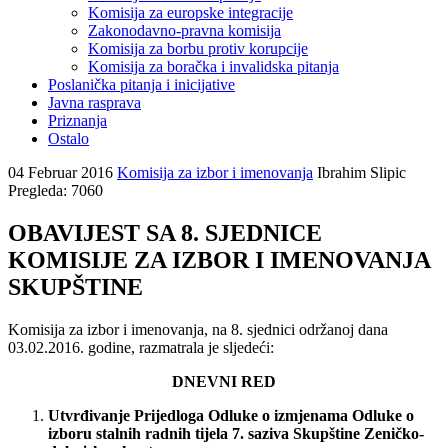
Komisija za europske integracije
Zakonodavno-pravna komisija
Komisija za borbu protiv korupcije
Komisija za boračka i invalidska pitanja
Poslanička pitanja i inicijative
Javna rasprava
Priznanja
Ostalo
04 Februar 2016
Komisija za izbor i imenovanja
Ibrahim Slipic
Pregleda: 7060
OBAVIJEST SA 8. SJEDNICE
KOMISIJE ZA IZBOR I IMENOVANJA
SKUPŠTINE
Komisija za izbor i imenovanja, na 8. sjednici održanoj dana
03.02.2016. godine, razmatrala je sljedeći:
DNEVNI RED
Utvrđivanje Prijedloga Odluke o izmjenama Odluke o
izboru stalnih radnih tijela 7. saziva Skupštine Zeničko-