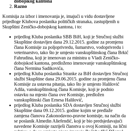
dobojskog kantona
Razno
Komisija za izbor i imenovanja je, imajući u vidu dostavljene
prijedloge Klubova poslanika političkih stranaka, zastupljenih u
Skupštini Zeničko-dobojskog kantona, i to:
prijedlog Kluba poslanika SBB BiH, koji je Stručnoj službi
Skupštine dostavljen dana 29.12.2015. godine za promjenu
člana Komisije za poljoprivredu, šumarstvo, vodoprivredu i
veterinarstvo, tako što je umjesto vanskupštinskog člana Brkić
Fahrudina, koji je imenovan za ministra u Vladi Zeničko-
dobojskod kantona, predloženo imenovanje vanskupštinskog
člana Nermina Sadikovića,
prijedlog Kluba poslanika Stranke za BiH dostavljen Stručnoj
službi Skupštine dana 29.06.2015. godine za promjenu člana
Komisije za ustavna pitanja, tako što je umjesto Halilović
Adila, vanskupštinskog člana Komisije, koji je podnio
ostavku na mjesto člana ove Komisije, predložen
vanskupštinski član Ernesa Halilović,
prijedlog Kluba poslanika SDA dostavljen Stručnoj službi
Skupštine dana 09.12.2015. godine kojim se predlaže
zamjena članova Zakonodavno-pravne komisije, na način da
se poslanik Almedin Aliefendić, koji je bio predsjedavajući
navedene Komisije razriješi članstva u ovoj Komisiji, na lični