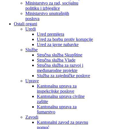
Ministarstvo za rad, socijalnu
politiku i izbjeglice
Ministarstvo unutrašnjih
poslova
Ostali organi
Uredi
Ured premijera
Ured za borbu protiv korupcije
Ured za javne nabavke
Službe
Stručna služba Skupštine
Stručna služba Vlade
Stručna služba za razvoj i
međunarodne projekte
Služba za zajedničke poslove
Uprave
Kantonalna uprava za
inspekcijske poslove
Kantonalna uprava civilne
zaštite
Kantonalna uprava za
šumarstvo
Zavodi
Kantonalni zavod za pravnu
pomoć