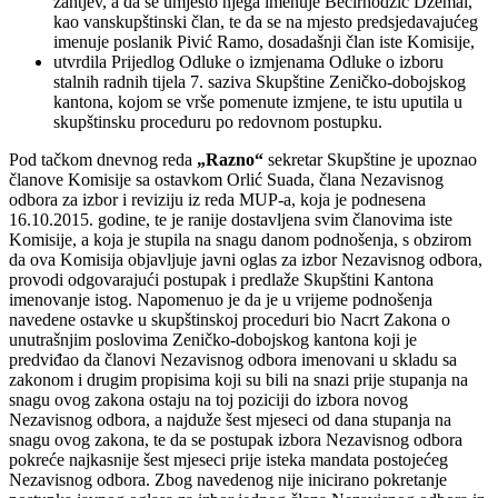
zahtjev, a da se umjesto njega imenuje Bećirhodžić Džemal,
kao vanskupštinski član, te da se na mjesto predsjedavajućeg
imenuje poslanik Pivić Ramo, dosadašnji član iste Komisije,
utvrdila Prijedlog Odluke o izmjenama Odluke o izboru
stalnih radnih tijela 7. saziva Skupštine Zeničko-dobojskog
kantona, kojom se vrše pomenute izmjene, te istu uputila u
skupštinsku proceduru po redovnom postupku.
Pod tačkom dnevnog reda
„Razno“
sekretar Skupštine je upoznao
članove Komisije sa ostavkom Orlić Suada, člana Nezavisnog
odbora za izbor i reviziju iz reda MUP-a, koja je podnesena
16.10.2015. godine, te je ranije dostavljena svim članovima iste
Komisije, a koja je stupila na snagu danom podnošenja, s obzirom
da ova Komisija objavljuje javni oglas za izbor Nezavisnog odbora,
provodi odgovarajući postupak i predlaže Skupštini Kantona
imenovanje istog. Napomenuo je da je u vrijeme podnošenja
navedene ostavke u skupštinskoj proceduri bio Nacrt Zakona o
unutrašnjim poslovima Zeničko-dobojskog kantona koji je
predviđao da članovi Nezavisnog odbora imenovani u skladu sa
zakonom i drugim propisima koji su bili na snazi prije stupanja na
snagu ovog zakona ostaju na toj poziciji do izbora novog
Nezavisnog odbora, a najduže šest mjeseci od dana stupanja na
snagu ovog zakona, te da se postupak izbora Nezavisnog odbora
pokreće najkasnije šest mjeseci prije isteka mandata postojećeg
Nezavisnog odbora. Zbog navedenog nije inicirano pokretanje