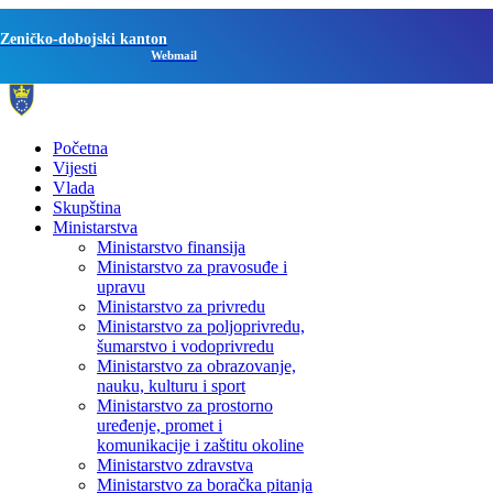
Zeničko-dobojski kanton
Webmail
Početna
Vijesti
Vlada
Skupština
Ministarstva
Ministarstvo finansija
Ministarstvo za pravosuđe i
upravu
Ministarstvo za privredu
Ministarstvo za poljoprivredu,
šumarstvo i vodoprivredu
Ministarstvo za obrazovanje,
nauku, kulturu i sport
Ministarstvo za prostorno
uređenje, promet i
komunikacije i zaštitu okoline
Ministarstvo zdravstva
Ministarstvo za boračka pitanja