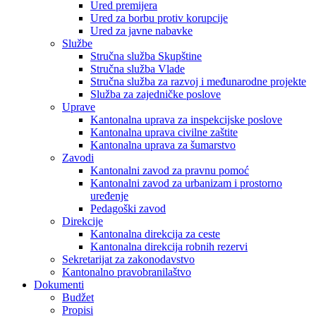
Ured premijera
Ured za borbu protiv korupcije
Ured za javne nabavke
Službe
Stručna služba Skupštine
Stručna služba Vlade
Stručna služba za razvoj i međunarodne projekte
Služba za zajedničke poslove
Uprave
Kantonalna uprava za inspekcijske poslove
Kantonalna uprava civilne zaštite
Kantonalna uprava za šumarstvo
Zavodi
Kantonalni zavod za pravnu pomoć
Kantonalni zavod za urbanizam i prostorno
uređenje
Pedagoški zavod
Direkcije
Kantonalna direkcija za ceste
Kantonalna direkcija robnih rezervi
Sekretarijat za zakonodavstvo
Kantonalno pravobranilaštvo
Dokumenti
Budžet
Propisi