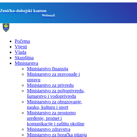
Zeničko-dobojski kanton
Webmail
Početna
Vijesti
Vlada
Skupština
Ministarstva
Ministarstvo finansija
Ministarstvo za pravosuđe i
upravu
Ministarstvo za privredu
Ministarstvo za poljoprivredu,
šumarstvo i vodoprivredu
Ministarstvo za obrazovanje,
nauku, kulturu i sport
Ministarstvo za prostorno
uređenje, promet i
komunikacije i zaštitu okoline
Ministarstvo zdravstva
Ministarstvo za boračka pitanja