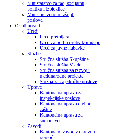
Ministarstvo za rad, socijalnu
politiku i izbjeglice
Ministarstvo unutrašnjih
poslova
Ostali organi
Uredi
Ured premijera
Ured za borbu protiv korupcije
Ured za javne nabavke
Službe
Stručna služba Skupštine
Stručna služba Vlade
Stručna služba za razvoj i
međunarodne projekte
Služba za zajedničke poslove
Uprave
Kantonalna uprava za
inspekcijske poslove
Kantonalna uprava civilne
zaštite
Kantonalna uprava za
šumarstvo
Zavodi
Kantonalni zavod za pravnu
pomoć