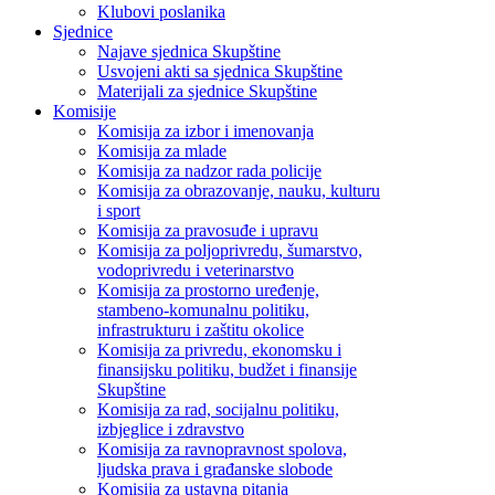
Klubovi poslanika
Sjednice
Najave sjednica Skupštine
Usvojeni akti sa sjednica Skupštine
Materijali za sjednice Skupštine
Komisije
Komisija za izbor i imenovanja
Komisija za mlade
Komisija za nadzor rada policije
Komisija za obrazovanje, nauku, kulturu
i sport
Komisija za pravosuđe i upravu
Komisija za poljoprivredu, šumarstvo,
vodoprivredu i veterinarstvo
Komisija za prostorno uređenje,
stambeno-komunalnu politiku,
infrastrukturu i zaštitu okolice
Komisija za privredu, ekonomsku i
finansijsku politiku, budžet i finansije
Skupštine
Komisija za rad, socijalnu politiku,
izbjeglice i zdravstvo
Komisija za ravnopravnost spolova,
ljudska prava i građanske slobode
Komisija za ustavna pitanja