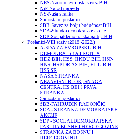
NES-Narodni evropski savez BiH
NiP-Narod i pravda
NS-Naša stranka
Samostalni poslanici
SBB-Savez za bolju budućnost BiH
SDA-Stranka demokratske akcije
SDP-Socijaldemokratska partija BiH
Poslanici-VIII saziv (2018.-2022.)
A-SDA ZA EVROPSKU BIH
DEMOKRATSKA FRONTA
HDZ BIH, HSS, HKDU BIH, HSP-
HNS, HSP DR AS BIH, HDU BIH,
HSS SR
NAŠA STRANKA
NEZAVISNI BLOK, SNAGA
CENTRA, HS BIH I PRVA
STRANKA
Samostalni poslanici
SBB-FAHRUDIN RADONČIĆ
SDA - STRANKA DEMOKRATSKE
AKCIJE
SDP - SOCIJALDEMOKRATSKA
PARTIJA BOSNE I HERCEGOVINE
STRANKA ZA BOSNU I
HERCEGOVINU