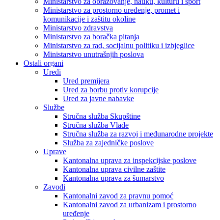
Ministarstvo za obrazovanje, nauku, kulturu i sport
Ministarstvo za prostorno uređenje, promet i
komunikacije i zaštitu okoline
Ministarstvo zdravstva
Ministarstvo za boračka pitanja
Ministarstvo za rad, socijalnu politiku i izbjeglice
Ministarstvo unutrašnjih poslova
Ostali organi
Uredi
Ured premijera
Ured za borbu protiv korupcije
Ured za javne nabavke
Službe
Stručna služba Skupštine
Stručna služba Vlade
Stručna služba za razvoj i međunarodne projekte
Služba za zajedničke poslove
Uprave
Kantonalna uprava za inspekcijske poslove
Kantonalna uprava civilne zaštite
Kantonalna uprava za šumarstvo
Zavodi
Kantonalni zavod za pravnu pomoć
Kantonalni zavod za urbanizam i prostorno
uređenje