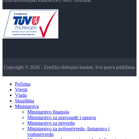
Zeničko-dobojski kanton-ISO 9001 certifikat.
Copyright © 2026 - Zeničko-dobojski kanton. Sva prava pridržana.
Početna
Vijesti
Vlada
Skupština
Ministarstva
Ministarstvo finansija
Ministarstvo za pravosuđe i upravu
Ministarstvo za privredu
Ministarstvo za poljoprivredu, šumarstvo i
vodoprivredu