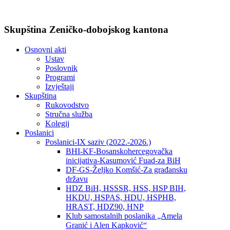
Skupština Zeničko-dobojskog kantona
Osnovni akti
Ustav
Poslovnik
Programi
Izvještaji
Skupština
Rukovodstvo
Stručna služba
Kolegij
Poslanici
Poslanici-IX saziv (2022.-2026.)
BHI-KF-Bosanskohercegovačka
inicijativa-Kasumović Fuad-za BiH
DF-GS-Željko Komšić-Za građansku
državu
HDZ BiH, HSSSR, HSS, HSP BIH,
HKDU, HSPAS, HDU, HSPHB,
HRAST, HDZ90, HNP
Klub samostalnih poslanika „Amela
Granić i Alen Kapković“