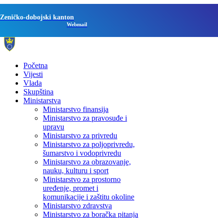
Zeničko-dobojski kanton
Webmail
Početna
Vijesti
Vlada
Skupština
Ministarstva
Ministarstvo finansija
Ministarstvo za pravosuđe i
upravu
Ministarstvo za privredu
Ministarstvo za poljoprivredu,
šumarstvo i vodoprivredu
Ministarstvo za obrazovanje,
nauku, kulturu i sport
Ministarstvo za prostorno
uređenje, promet i
komunikacije i zaštitu okoline
Ministarstvo zdravstva
Ministarstvo za boračka pitanja