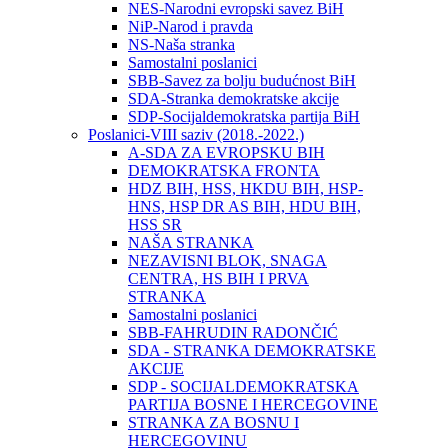
NES-Narodni evropski savez BiH
NiP-Narod i pravda
NS-Naša stranka
Samostalni poslanici
SBB-Savez za bolju budućnost BiH
SDA-Stranka demokratske akcije
SDP-Socijaldemokratska partija BiH
Poslanici-VIII saziv (2018.-2022.)
A-SDA ZA EVROPSKU BIH
DEMOKRATSKA FRONTA
HDZ BIH, HSS, HKDU BIH, HSP-
HNS, HSP DR AS BIH, HDU BIH,
HSS SR
NAŠA STRANKA
NEZAVISNI BLOK, SNAGA
CENTRA, HS BIH I PRVA
STRANKA
Samostalni poslanici
SBB-FAHRUDIN RADONČIĆ
SDA - STRANKA DEMOKRATSKE
AKCIJE
SDP - SOCIJALDEMOKRATSKA
PARTIJA BOSNE I HERCEGOVINE
STRANKA ZA BOSNU I
HERCEGOVINU