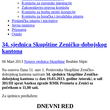
Komisija za europske integracije
Zakonodavno-pravna komisija
Komisija za borbu protiv korupcije
Komisija za boračka i invalidska pitanja
Poslanička pitanja i inicijative
Javna rasprava
Priznanja
Ostalo
34. sjednica Skupštine Zeničko-dobojskog
kantona
06 Mart 2013
Najave sjednica Skupštine
Ibrahim Slipic
Na osnovu člana 51. stav 1. Poslovnika Skupštine Zeničko-
dobojskog kantona sazivam
34. sjednicu Skupštine Zeničko-
dobojskog kantona
za
dan 19.03.2013. godine /utorak/, u sali
301/III sprat Aneksa zgrade RMK Prometa u Zenici sa
početkom u 11,00 sati.
Za sjednicu predlažem:
DNEVNI RED