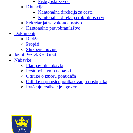
Pedagoški zavod
Direkcije
Kantonalna direkcija za ceste
Kantonalna direkcija robnih rezervi
Sekretarijat za zakonodavstvo
Kantonalno pravobranilaštvo
Dokumenti
Budžet
Propisi
Službene novine
Javni Pozivi/Konkursi
Nabavke
Plan javnih nabavki
Postupci javnih nabavki
Odluke o izboru ponuđača
Odluke o poništenju/otkazivanju postupaka
Praćenje realizacije ugovora