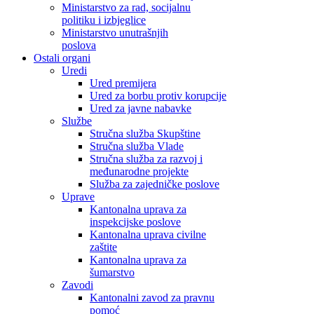
Ministarstvo za rad, socijalnu
politiku i izbjeglice
Ministarstvo unutrašnjih
poslova
Ostali organi
Uredi
Ured premijera
Ured za borbu protiv korupcije
Ured za javne nabavke
Službe
Stručna služba Skupštine
Stručna služba Vlade
Stručna služba za razvoj i
međunarodne projekte
Služba za zajedničke poslove
Uprave
Kantonalna uprava za
inspekcijske poslove
Kantonalna uprava civilne
zaštite
Kantonalna uprava za
šumarstvo
Zavodi
Kantonalni zavod za pravnu
pomoć