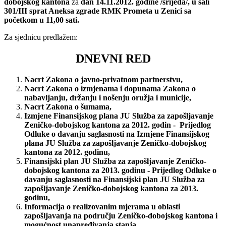
dobojskog kantona
za
dan 14.11.2012. godine /srijeda/, u sali
301/III sprat Aneksa zgrade RMK Prometa u Zenici sa
početkom u 11,00 sati.
Za sjednicu predlažem:
DNEVNI RED
Nacrt Zakona o javno-privatnom partnerstvu,
Nacrt Zakona o izmjenama i dopunama Zakona o
nabavljanju, držanju i nošenju oružja i municije,
Nacrt Zakona o šumama,
Izmjene Finansijskog plana JU Služba za zapošljavanje
Zeničko-dobojskog kantona za 2012. godin - Prijedlog
Odluke o davanju saglasnosti na Izmjene Finansijskog
plana JU Služba za zapošljavanje Zeničko-dobojskog
kantona za 2012. godinu,
Finansijski plan JU Služba za zapošljavanje Zeničko-
dobojskog kantona za 2013. godinu -
Prijedlog Odluke o
davanju saglasnosti na Finansijski plan JU Služba za
zapošljavanje Zeničko-dobojskog kantona za 2013.
godinu,
Informacija o realizovanim mjerama u oblasti
zapošljavanja na području Zeničko-dobojskog kantona i
mogućnost unapređivanja stanja,