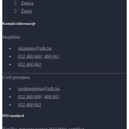
Zenica
Žepče
Kontakt informacije
Skupština
skupstina@zdk.ba
032 460 660
|
460 661
032 460 662
Ured premijera
uredpremijera@zdk.ba
032 460 600
|
460 601
032 460 602
ISO standard