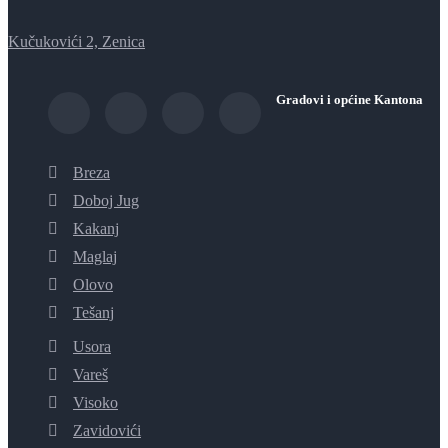
Kučukovići 2, Zenica
Gradovi i općine Kantona
Breza
Doboj Jug
Kakanj
Maglaj
Olovo
Tešanj
Usora
Vareš
Visoko
Zavidovići