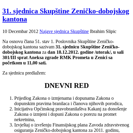
31. sjednica Skupštine Zeničko-dobojskog
kantona
10 Decembar 2012
Najave sjednica Skupštine
Ibrahim Slipic
Na osnovu člana 51. stav 1. Poslovnika Skupštine Zeničko-
dobojskog kantona sazivam
31. sjednicu Skupštine Zeničko-
dobojskog kantona
za
dan 18.12.2012. godine /utorak/, u sali
301/III sprat Aneksa zgrade RMK Prometa u Zenici sa
početkom u 11,00 sati.
Za sjednicu predlažem:
DNEVNI RED
Prijedlog Zakona o izmjenama i dopunama Zakona o
dopunskim pravima branilaca i članova njihovih porodica,
Inicijativa Općinskog pravobranilaštva Kakanj za donošenje
Zakona o izmjeni i dopuni Zakona o porezu na promet
nekretnina,
Izvještaj o izvršenju Finansijskog plana Zavoda zdravstvenog
osiguranja Zeničko-dobojskog kantona za 2011. godinu,