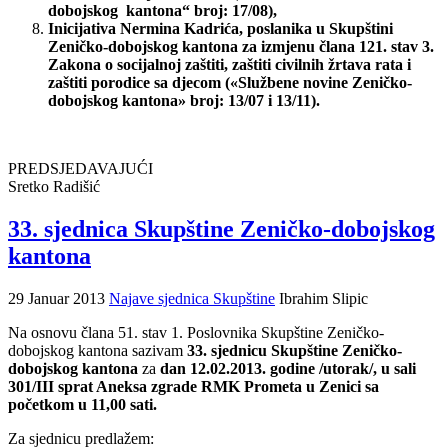
dobojskog kantona“ broj: 17/08),
Inicijativa Nermina Kadrića, poslanika u Skupštini
Zeničko-dobojskog kantona za izmjenu člana 121. stav 3.
Zakona o socijalnoj zaštiti, zaštiti civilnih žrtava rata i
zaštiti porodice sa djecom («Službene novine Zeničko-
dobojskog kantona» broj: 13/07 i 13/11).
PREDSJEDAVAJUĆI
Sretko Radišić
33. sjednica Skupštine Zeničko-dobojskog
kantona
29 Januar 2013
Najave sjednica Skupštine
Ibrahim Slipic
Na osnovu člana 51. stav 1. Poslovnika Skupštine Zeničko-
dobojskog kantona sazivam
33. sjednicu Skupštine Zeničko-
dobojskog kantona
za
dan 12.02.2013. godine /utorak/, u sali
301/III sprat Aneksa zgrade RMK Prometa u Zenici sa
početkom u 11,00 sati.
Za sjednicu predlažem: