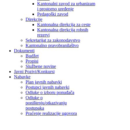
Kantonalni zavod za urbanizam
i prostorno uređenje
Pedagoški zavod
Direkcije
Kantonalna direkcija za ceste
Kantonalna direkcija robnih
rezervi
Sekretarijat za zakonodavstvo
Kantonalno pravobranilaštvo
Dokumenti
Budžet
Propisi
Službene novine
Javni Pozivi/Konkursi
Nabavke
Plan javnih nabavki
Postupci javnih nabavki
Odluke o izboru ponuđača
Odluke o
poništenju/otkazivanju
postupaka
Praćenje realizacije ugovora