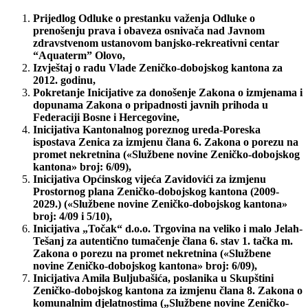
Prijedlog Odluke o prestanku važenja Odluke o
prenošenju prava i obaveza osnivača nad Javnom
zdravstvenom ustanovom banjsko-rekreativni centar
“Aquaterm” Olovo,
Izvještaj o radu Vlade Zeničko-dobojskog kantona
za
2012. godinu,
Pokretanje Inicijative za donošenje Zakona o izmjenama i
dopunama Zakona o pripadnosti javnih prihoda u
Federaciji Bosne i Hercegovine,
Inicijativa Kantonalnog poreznog ureda-Poreska
ispostava Zenica za izmjenu člana 6. Zakona o porezu na
promet nekretnina («Službene novine Zeničko-dobojskog
kantona» broj: 6/09),
Inicijativa Općinskog vijeća Zavidovići za izmjenu
Prostornog plana Zeničko-dobojskog kantona (2009-
2029.) («Službene novine Zeničko-dobojskog kantona»
broj: 4/09 i 5/10),
Inicijativa
„Točak“ d.o.o. Trgovina na veliko i malo Jelah-
Tešanj za autentično tumačenje člana 6. stav 1. tačka m.
Zakona o porezu na promet nekretnina («Službene
novine Zeničko-dobojskog kantona» broj: 6/09),
Inicijativa Amila Buljubašića, poslanika u Skupštini
Zeničko-dobojskog kantona za izmjenu člana 8. Zakona o
komunalnim djelatnostima („Službene novine Zeničko-