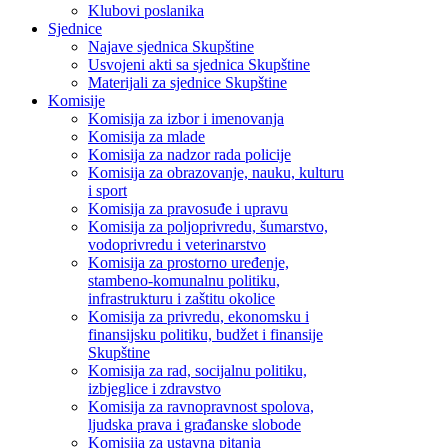
Klubovi poslanika
Sjednice
Najave sjednica Skupštine
Usvojeni akti sa sjednica Skupštine
Materijali za sjednice Skupštine
Komisije
Komisija za izbor i imenovanja
Komisija za mlade
Komisija za nadzor rada policije
Komisija za obrazovanje, nauku, kulturu
i sport
Komisija za pravosuđe i upravu
Komisija za poljoprivredu, šumarstvo,
vodoprivredu i veterinarstvo
Komisija za prostorno uređenje,
stambeno-komunalnu politiku,
infrastrukturu i zaštitu okolice
Komisija za privredu, ekonomsku i
finansijsku politiku, budžet i finansije
Skupštine
Komisija za rad, socijalnu politiku,
izbjeglice i zdravstvo
Komisija za ravnopravnost spolova,
ljudska prava i građanske slobode
Komisija za ustavna pitanja