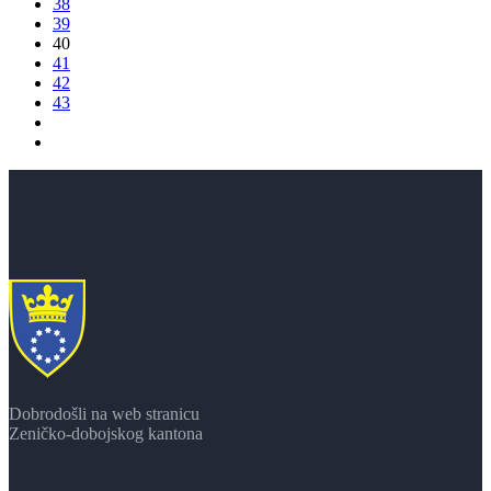
38
39
40
41
42
43
Dobrodošli na web stranicu
Zeničko-dobojskog kantona