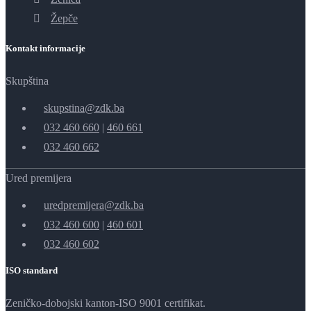
Žepče
Kontakt informacije
Skupština
skupstina@zdk.ba
032 460 660
|
460 661
032 460 662
Ured premijera
uredpremijera@zdk.ba
032 460 600
|
460 601
032 460 602
ISO standard
Zeničko-dobojski kanton-ISO 9001 certifikat.