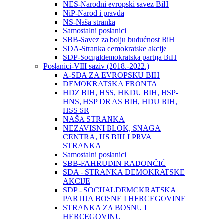
NES-Narodni evropski savez BiH
NiP-Narod i pravda
NS-Naša stranka
Samostalni poslanici
SBB-Savez za bolju budućnost BiH
SDA-Stranka demokratske akcije
SDP-Socijaldemokratska partija BiH
Poslanici-VIII saziv (2018.-2022.)
A-SDA ZA EVROPSKU BIH
DEMOKRATSKA FRONTA
HDZ BIH, HSS, HKDU BIH, HSP-
HNS, HSP DR AS BIH, HDU BIH,
HSS SR
NAŠA STRANKA
NEZAVISNI BLOK, SNAGA
CENTRA, HS BIH I PRVA
STRANKA
Samostalni poslanici
SBB-FAHRUDIN RADONČIĆ
SDA - STRANKA DEMOKRATSKE
AKCIJE
SDP - SOCIJALDEMOKRATSKA
PARTIJA BOSNE I HERCEGOVINE
STRANKA ZA BOSNU I
HERCEGOVINU