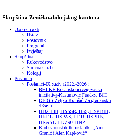
Skupština Zeničko-dobojskog kantona
Osnovni akti
Ustav
Poslovnik
Programi
Izvještaji
Skupština
Rukovodstvo
Stručna služba
Kolegij
Poslanici
Poslanici-IX saziv (2022.-2026.)
BHI-KF-Bosanskohercegovačka
inicijativa-Kasumović Fuad-za BiH
DF-GS-Željko Komšić-Za građansku
državu
HDZ BiH, HSSSR, HSS, HSP BIH,
HKDU, HSPAS, HDU, HSPHB,
HRAST, HDZ90, HNP
Klub samostalnih poslanika „Amela
Granić i Alen Kapković“