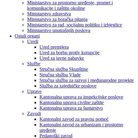
Ministarstvo za prostorno uređenje, promet i
komunikacije i zaštitu okoline
Ministarstvo zdravstva
Ministarstvo za boračka pitanja
Ministarstvo za rad, socijalnu politiku i izbjeglice
Ministarstvo unutrašnjih poslova
Ostali organi
Uredi
Ured premijera
Ured za borbu protiv korupcije
Ured za javne nabavke
Službe
Stručna služba Skupštine
Stručna služba Vlade
Stručna služba za razvoj i međunarodne projekte
Služba za zajedničke poslove
Uprave
Kantonalna uprava za inspekcijske poslove
Kantonalna uprava civilne zaštite
Kantonalna uprava za šumarstvo
Zavodi
Kantonalni zavod za pravnu pomoć
Kantonalni zavod za urbanizam i prostorno
uređenje
Pedagoški zavod