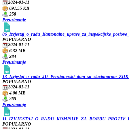
2024-01-11
691.55 KB
258
Preuzimanje
06_Izvjestaj_o_radu_Kantonalne_uprave_za_inspekcijske_poslove
POPULARNO
2024-01-11
6.32 MB
284
Preuzimanje
13_Izvjestaj_o_radu_JU_Penzionerski_dom_sa_stacionarom_ZDK
POPULARNO
2024-01-11
4.06 MB
265
Preuzimanje
11_IZVJESTAJ_O_RADU_KOMISIJE_ZA_BORBU_PROTIV_
POPULARNO