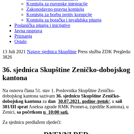
Komisija za europske integracije
Zakonodavno-pravna komisija
Komisija za borbu protiv korupcije
Komisija za boračka i invalidska pitanja
Poslanička pitanja i inicijative
Javna rasprava
Priznanja
Ostalo
13 Juli 2021
Najave sjednica Skupštine
Press služba ZDK
Pregleda:
3826
36. sjednica Skupštine Zeničko-dobojskog
kantona
Na osnovu člana 51. stav 1. Poslovnika Skupštine Zeničko-
dobojskog kantona sazivam
36. sjednicu Skupštine Zeničko-
dobojskog kantona
za
dan
30.07.2021. godine
/petak/
, u
sali
301/III sprat
Aneksa zgrade RMK Promet-a, (sjedište Kantona), u
Zenici,
sa početkom
u 10:00 sati.
Za sjednicu predlažem sljedeći: