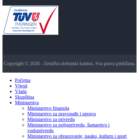
Copyright © 2026 - Zeničko-dobojski kanton. Sva prava pridržana.
Početna
Vijesti
Vlada
Skupština
Ministarstva
Ministarstvo finansija
Ministarstvo za pravosuđe i upravu
Ministarstvo za privredu
Ministarstvo za poljoprivredu, šumarstvo i
vodoprivredu
Ministarstvo za obrazovanje, nauku, kulturu i sport