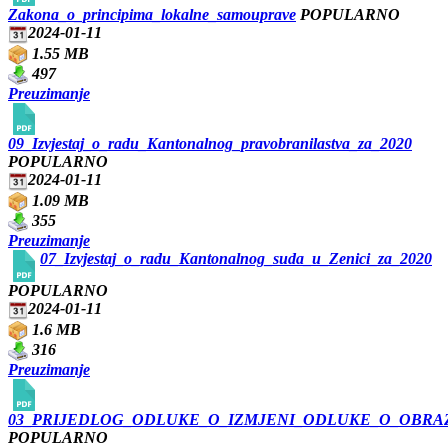
Zakona_o_principima_lokalne_samouprave
POPULARNO
2024-01-11
1.55 MB
497
Preuzimanje
09_Izvjestaj_o_radu_Kantonalnog_pravobranilastva_za_2020
POPULARNO
2024-01-11
1.09 MB
355
Preuzimanje
07_Izvjestaj_o_radu_Kantonalnog_suda_u_Zenici_za_2020
POPULARNO
2024-01-11
1.6 MB
316
Preuzimanje
03_PRIJEDLOG_ODLUKE_O_IZMJENI_ODLUKE_O_OBRA
POPULARNO