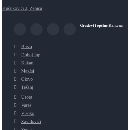
Kučukovići 2, Zenica
Gradovi i općine Kantona
Breza
Doboj Jug
Kakanj
Maglaj
Olovo
Tešanj
Usora
Vareš
Visoko
Zavidovići
Zenica