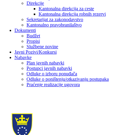
Direkcije
Kantonalna direkcija za ceste
Kantonalna direkcija robnih rezervi
Sekretarijat za zakonodavstvo
Kantonalno pravobranilaštvo
Dokumenti
Budžet
Propisi
Službene novine
Javni Pozivi/Konkursi
Nabavke
Plan javnih nabavki
Postupci javnih nabavki
Odluke o izboru ponuđača
Odluke o poništenju/otkazivanju postupaka
Praćenje realizacije ugovora