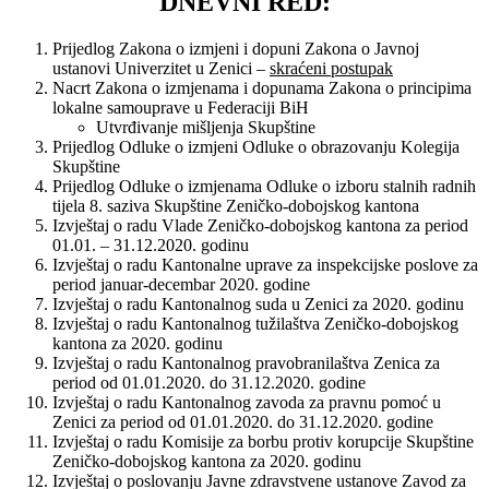
DNEVNI RED:
Prijedlog Zakona o izmjeni i dopuni Zakona o Javnoj
ustanovi Univerzitet u Zenici –
skraćeni postupak
Nacrt Zakona o izmjenama i dopunama Zakona o principima
lokalne samouprave u Federaciji BiH
Utvrđivanje mišljenja Skupštine
Prijedlog Odluke o izmjeni Odluke o obrazovanju Kolegija
Skupštine
Prijedlog Odluke o izmjenama Odluke o izboru stalnih radnih
tijela 8. saziva Skupštine Zeničko-dobojskog kantona
Izvještaj o radu Vlade Zeničko-dobojskog kantona za period
01.01. – 31.12.2020. godinu
Izvještaj o radu Kantonalne uprave za inspekcijske poslove za
period januar-decembar 2020. godine
Izvještaj o radu Kantonalnog suda u Zenici za 2020. godinu
Izvještaj o radu Kantonalnog tužilaštva Zeničko-dobojskog
kantona za 2020. godinu
Izvještaj o radu Kantonalnog pravobranilaštva Zenica za
period od 01.01.2020. do 31.12.2020. godine
Izvještaj o radu Kantonalnog zavoda za pravnu pomoć u
Zenici za period od 01.01.2020. do 31.12.2020. godine
Izvještaj o radu Komisije za borbu protiv korupcije Skupštine
Zeničko-dobojskog kantona za 2020. godinu
Izvještaj o poslovanju Javne zdravstvene ustanove Zavod za