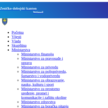
Zeničko-dobojski kanton
Webmail
Početna
Vijesti
Vlada
Skupština
Ministarstva
Ministarstvo finansija
Ministarstvo za pravosuđe i
upravu
Ministarstvo za privredu
Ministarstvo za poljoprivredu,
šumarstvo i vodoprivredu
Ministarstvo za obrazovanje,
nauku, kulturu i sport
Ministarstvo za prostorno
uređenje, promet i
komunikacije i zaštitu okoline
Ministarstvo zdravstva
Ministarstvo za boračka pitanja