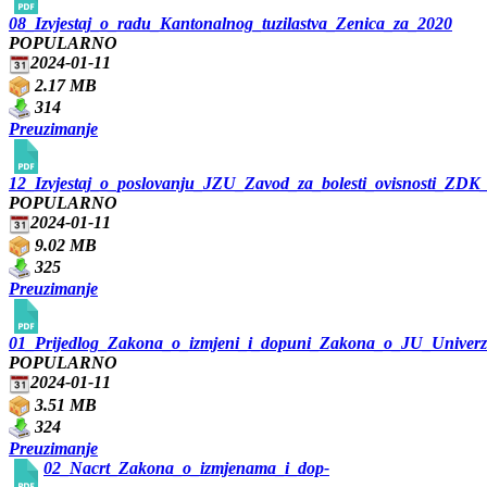
08_Izvjestaj_o_radu_Kantonalnog_tuzilastva_Zenica_za_2020
POPULARNO
2024-01-11
2.17 MB
314
Preuzimanje
12_Izvjestaj_o_poslovanju_JZU_Zavod_za_bolesti_ovisnosti_ZDK
POPULARNO
2024-01-11
9.02 MB
325
Preuzimanje
01_Prijedlog_Zakona_o_izmjeni_i_dopuni_Zakona_o_JU_Univerzi
POPULARNO
2024-01-11
3.51 MB
324
Preuzimanje
02_Nacrt_Zakona_o_izmjenama_i_dop-