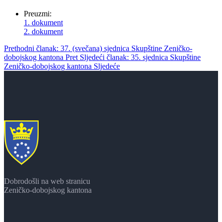
Preuzmi:
1. dokument
2. dokument
Prethodni članak: 37. (svečana) sjednica Skupštine Zeničko-
dobojskog kantona
Pret
Sljedeći članak: 35. sjednica Skupštine
Zeničko-dobojskog kantona
Sljedeće
Dobrodošli na web stranicu
Zeničko-dobojskog kantona