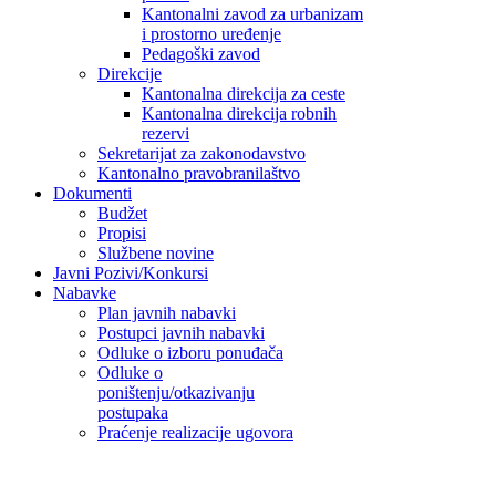
Kantonalni zavod za urbanizam
i prostorno uređenje
Pedagoški zavod
Direkcije
Kantonalna direkcija za ceste
Kantonalna direkcija robnih
rezervi
Sekretarijat za zakonodavstvo
Kantonalno pravobranilaštvo
Dokumenti
Budžet
Propisi
Službene novine
Javni Pozivi/Konkursi
Nabavke
Plan javnih nabavki
Postupci javnih nabavki
Odluke o izboru ponuđača
Odluke o
poništenju/otkazivanju
postupaka
Praćenje realizacije ugovora