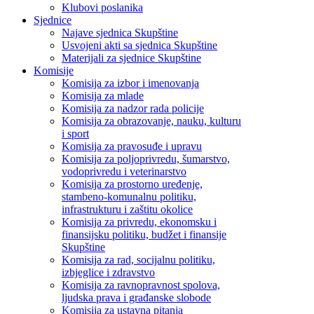
Klubovi poslanika
Sjednice
Najave sjednica Skupštine
Usvojeni akti sa sjednica Skupštine
Materijali za sjednice Skupštine
Komisije
Komisija za izbor i imenovanja
Komisija za mlade
Komisija za nadzor rada policije
Komisija za obrazovanje, nauku, kulturu
i sport
Komisija za pravosuđe i upravu
Komisija za poljoprivredu, šumarstvo,
vodoprivredu i veterinarstvo
Komisija za prostorno uređenje,
stambeno-komunalnu politiku,
infrastrukturu i zaštitu okolice
Komisija za privredu, ekonomsku i
finansijsku politiku, budžet i finansije
Skupštine
Komisija za rad, socijalnu politiku,
izbjeglice i zdravstvo
Komisija za ravnopravnost spolova,
ljudska prava i građanske slobode
Komisija za ustavna pitanja