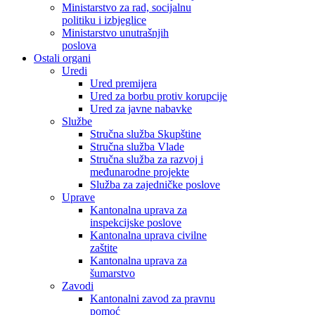
Ministarstvo za rad, socijalnu
politiku i izbjeglice
Ministarstvo unutrašnjih
poslova
Ostali organi
Uredi
Ured premijera
Ured za borbu protiv korupcije
Ured za javne nabavke
Službe
Stručna služba Skupštine
Stručna služba Vlade
Stručna služba za razvoj i
međunarodne projekte
Služba za zajedničke poslove
Uprave
Kantonalna uprava za
inspekcijske poslove
Kantonalna uprava civilne
zaštite
Kantonalna uprava za
šumarstvo
Zavodi
Kantonalni zavod za pravnu
pomoć